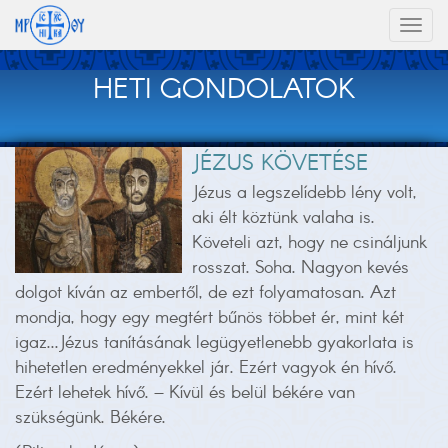
Toggl
naviga
HETI GONDOLATOK
JÉZUS KÖVETÉSE
Jézus a legszelídebb lény volt,
aki élt köztünk valaha is.
Követeli azt, hogy ne csináljunk
rosszat. Soha. Nagyon kevés
dolgot kíván az embertől, de ezt folyamatosan. Azt
mondja, hogy egy megtért bűnös többet ér, mint két
igaz...Jézus tanításának legügyetlenebb gyakorlata is
hihetetlen eredményekkel jár. Ezért vagyok én hívő.
Ezért lehetek hívő. – Kívül és belül békére van
szükségünk. Békére.