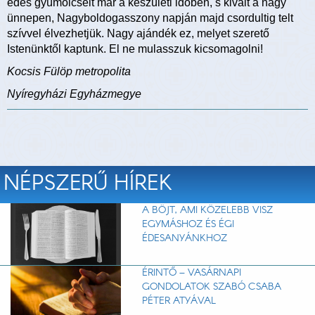
édes gyümölcseit már a készületi időben, s kivált a nagy
ünnepen, Nagyboldogasszony napján majd csordultig telt
szívvel élvezhetjük. Nagy ajándék ez, melyet szerető
Istenünktől kaptunk. El ne mulasszuk kicsomagolni!
Kocsis Fülöp metropolita
Nyíregyházi Egyházmegye
NÉPSZERŰ HÍREK
A BÖJT, AMI KÖZELEBB VISZ
EGYMÁSHOZ ÉS ÉGI
ÉDESANYÁNKHOZ
ÉRINTŐ – VASÁRNAPI
GONDOLATOK SZABÓ CSABA
PÉTER ATYÁVAL