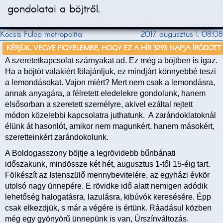
gondolatai a böjtről.
Kocsis Fülöp metropolita
2017. augusztus 1. 08:08
KÉRJÜK, VEGYE FIGYELEMBE, HOGY EZ A HÍR 3293 NAPJA ÍRÓDOTT
A szeretetkapcsolat szárnyakat ad. Ez még a böjtben is igaz.
Ha a böjtöt valakiért fölajánljuk, ez mindjárt könnyebbé teszi
a lemondásokat. Vajon miért? Mert nem csak a lemondásra,
annak anyagára, a félretett eledelekre gondolunk, hanem
elsősorban a szeretett személyre, akivel ezáltal rejtett
módon közelebbi kapcsolatra juthatunk. A zarándoklatoknál
élünk át hasonlót, amikor nem magunkért, hanem másokért,
szeretteinkért zarándokolunk.
A Boldogasszony böjtje a legrövidebb bűnbánati
időszakunk, mindössze két hét, augusztus 1-től 15-éig tart.
Fölkészít az Istenszülő mennybevitelére, az egyházi évkör
utolsó nagy ünnepére. E rövidke idő alatt nemigen adódik
lehetőség halogatásra, lazulásra, kibúvók keresésére. Épp
csak elkezdjük, s már a végére is értünk. Ráadásul közben
még egy gyönyörű ünnepünk is van, Úrszínváltozás.