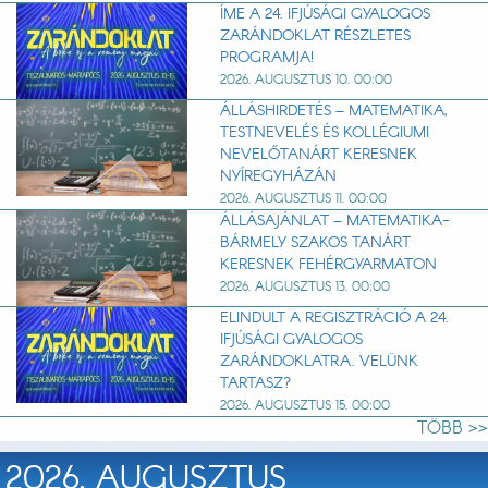
ÍME A 24. IFJÚSÁGI GYALOGOS
ZARÁNDOKLAT RÉSZLETES
PROGRAMJA!
2026. AUGUSZTUS 10. 00:00
ÁLLÁSHIRDETÉS – MATEMATIKA,
TESTNEVELÉS ÉS KOLLÉGIUMI
NEVELŐTANÁRT KERESNEK
NYÍREGYHÁZÁN
2026. AUGUSZTUS 11. 00:00
ÁLLÁSAJÁNLAT – MATEMATIKA-
BÁRMELY SZAKOS TANÁRT
KERESNEK FEHÉRGYARMATON
2026. AUGUSZTUS 13. 00:00
ELINDULT A REGISZTRÁCIÓ A 24.
IFJÚSÁGI GYALOGOS
ZARÁNDOKLATRA. VELÜNK
TARTASZ?
2026. AUGUSZTUS 15. 00:00
TÖBB >>
2026. AUGUSZTUS