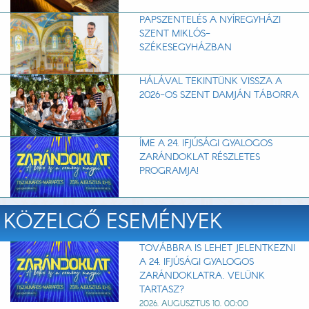
PAPSZENTELÉS A NYÍREGYHÁZI
SZENT MIKLÓS-
SZÉKESEGYHÁZBAN
HÁLÁVAL TEKINTÜNK VISSZA A
2026-OS SZENT DAMJÁN TÁBORRA
ÍME A 24. IFJÚSÁGI GYALOGOS
ZARÁNDOKLAT RÉSZLETES
PROGRAMJA!
KÖZELGŐ ESEMÉNYEK
TOVÁBBRA IS LEHET JELENTKEZNI
A 24. IFJÚSÁGI GYALOGOS
ZARÁNDOKLATRA. VELÜNK
TARTASZ?
2026. AUGUSZTUS 10. 00:00