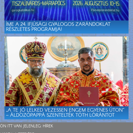
ÍME A 24. IFJÚSÁGI GYALOGOS ZARÁNDOKLAT
RÉSZLETES PROGRAMJA!
„A TE JÓ LELKED VEZESSEN ENGEM EGYENES ÚTON”
– ÁLDOZÓPAPPÁ SZENTELTÉK TÓTH LÓRÁNTOT
ÖN ITT VAN JELENLEG:
HÍREK