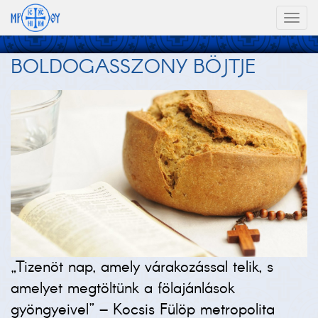
Toggl
naviga
BOLDOGASSZONY BÖJTJE
„Tizenöt nap, amely várakozással telik, s
amelyet megtöltünk a fölajánlások
gyöngyeivel” – Kocsis Fülöp metropolita