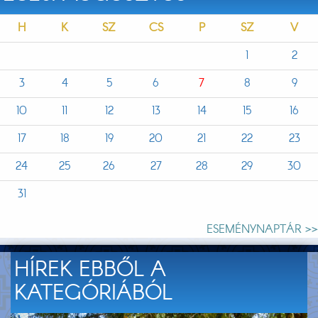
H
K
SZ
CS
P
SZ
V
1
2
3
4
5
6
7
8
9
10
11
12
13
14
15
16
17
18
19
20
21
22
23
24
25
26
27
28
29
30
31
ESEMÉNYNAPTÁR >>
HÍREK EBBŐL A
KATEGÓRIÁBÓL