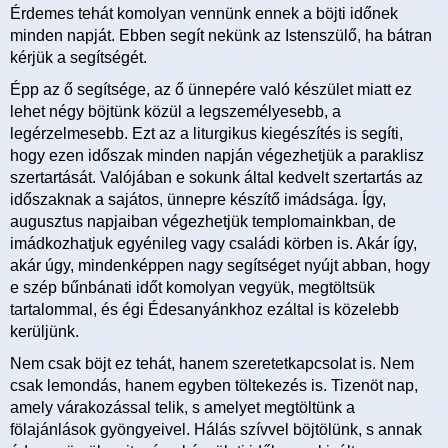
Érdemes tehát komolyan vennünk ennek a böjti időnek
minden napját. Ebben segít nekünk az Istenszülő, ha bátran
kérjük a segítségét.
Épp az ő segítsége, az ő ünnepére való készület miatt ez
lehet négy böjtünk közül a legszemélyesebb, a
legérzelmesebb. Ezt az a liturgikus kiegészítés is segíti,
hogy ezen időszak minden napján végezhetjük a paraklisz
szertartását. Valójában e sokunk által kedvelt szertartás az
időszaknak a sajátos, ünnepre készítő imádsága. Így,
augusztus napjaiban végezhetjük templomainkban, de
imádkozhatjuk egyénileg vagy családi körben is. Akár így,
akár úgy, mindenképpen nagy segítséget nyújt abban, hogy
e szép bűnbánati időt komolyan vegyük, megtöltsük
tartalommal, és égi Édesanyánkhoz ezáltal is közelebb
kerüljünk.
Nem csak böjt ez tehát, hanem szeretetkapcsolat is. Nem
csak lemondás, hanem egyben töltekezés is. Tizenöt nap,
amely várakozással telik, s amelyet megtöltünk a
fölajánlások gyöngyeivel. Hálás szívvel böjtölünk, s annak