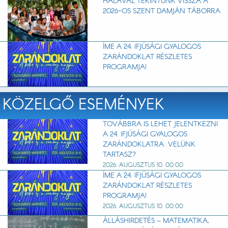
HÁLÁVAL TEKINTÜNK VISSZA A
2026-OS SZENT DAMJÁN TÁBORRA
ÍME A 24. IFJÚSÁGI GYALOGOS
ZARÁNDOKLAT RÉSZLETES
PROGRAMJA!
KÖZELGŐ ESEMÉNYEK
TOVÁBBRA IS LEHET JELENTKEZNI
A 24. IFJÚSÁGI GYALOGOS
ZARÁNDOKLATRA. VELÜNK
TARTASZ?
2026. AUGUSZTUS 10. 00:00
ÍME A 24. IFJÚSÁGI GYALOGOS
ZARÁNDOKLAT RÉSZLETES
PROGRAMJA!
2026. AUGUSZTUS 10. 00:00
ÁLLÁSHIRDETÉS – MATEMATIKA,