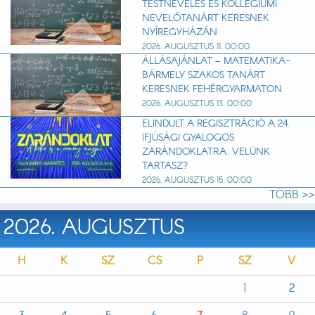
TESTNEVELÉS ÉS KOLLÉGIUMI
NEVELŐTANÁRT KERESNEK
NYÍREGYHÁZÁN
2026. AUGUSZTUS 11. 00:00
ÁLLÁSAJÁNLAT – MATEMATIKA-
BÁRMELY SZAKOS TANÁRT
KERESNEK FEHÉRGYARMATON
2026. AUGUSZTUS 13. 00:00
ELINDULT A REGISZTRÁCIÓ A 24.
IFJÚSÁGI GYALOGOS
ZARÁNDOKLATRA. VELÜNK
TARTASZ?
2026. AUGUSZTUS 15. 00:00
TÖBB >>
2026. AUGUSZTUS
H
K
SZ
CS
P
SZ
V
1
2