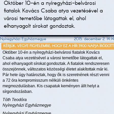
Október 10-én a nyíregyházi-belvárosi
fiatalok Kovács Csaba atya vezetésével a
városi temetőbe látogattak el, ahol
elhanyagolt sírokat gondoztak.
Nyíregyházi Egyházmegye
2015. december 2. 14:14
KÉRJÜK, VEGYE FIGYELEMBE, HOGY EZ A HÍR 3900 NAPJA ÍRÓDOT
Október 10-én a nyíregyházi-belvárosi fiatalok Kovács
Csaba atya vezetésével a városi temetőbe látogattak el,
ahol elhanyagolt sírokat gondoztak. A fiatalok rendszeresen
összejönnek, változatos közösségi életet alakítottak már ki.
Pár hete úgy határoztak, hogy ők is szeretnének részt venni
a 72 óra kompromisszum nélküli önkéntes
megmozdulásban. Kis csapatuk keményen állt helyt a
sírgondozásban.
Tóth Teodóra
Nyíregyházi Egyházmegye
Nyíregyházi Egyházmegye