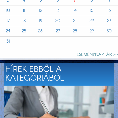
3
4
5
6
7
8
9
10
11
12
13
14
15
16
17
18
19
20
21
22
23
24
25
26
27
28
29
30
31
ESEMÉNYNAPTÁR >>
HÍREK EBBŐL A
KATEGÓRIÁBÓL