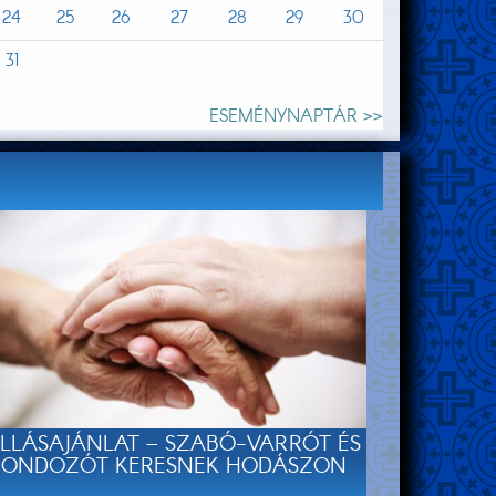
24
25
26
27
28
29
30
31
ESEMÉNYNAPTÁR >>
LLÁSAJÁNLAT – SZABÓ-VARRÓT ÉS
ONDOZÓT KERESNEK HODÁSZON