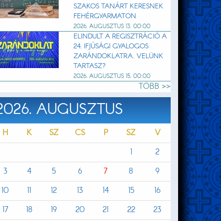
SZAKOS TANÁRT KERESNEK
FEHÉRGYARMATON
2026. AUGUSZTUS 13. 00:00
ELINDULT A REGISZTRÁCIÓ A
24. IFJÚSÁGI GYALOGOS
ZARÁNDOKLATRA. VELÜNK
TARTASZ?
2026. AUGUSZTUS 15. 00:00
TÖBB >>
2026. AUGUSZTUS
H
K
SZ
CS
P
SZ
V
1
2
3
4
5
6
7
8
9
10
11
12
13
14
15
16
17
18
19
20
21
22
23