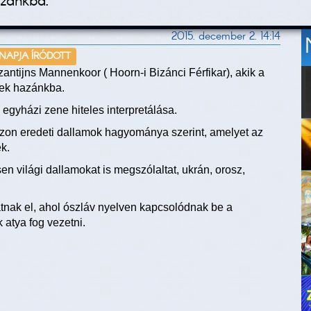
zánkba.
2015. december 2. 14:14
 NAPJA ÍRÓDOTT
antijns Mannenkoor ( Hoorn-i Bizánci Férfikar), akik a
nek hazánkba.
 egyházi zene hiteles interpretálása.
azon eredeti dallamok hagyománya szerint, amelyet az
k.
en világi dallamokat is megszólaltat, ukrán, orosz,
tnak el, ahol ószláv nyelven kapcsolódnak be a
atya fog vezetni.