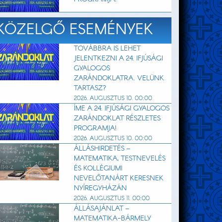
KÖZELGŐ ESEMÉNYEK
TOVÁBBRA IS LEHET
JELENTKEZNI A 24. IFJÚSÁGI
GYALOGOS
ZARÁNDOKLATRA. VELÜNK
TARTASZ?
2026. AUGUSZTUS 10. 00:00
ÍME A 24. IFJÚSÁGI GYALOGOS
ZARÁNDOKLAT RÉSZLETES
PROGRAMJA!
2026. AUGUSZTUS 10. 00:00
ÁLLÁSHIRDETÉS –
MATEMATIKA, TESTNEVELÉS
ÉS KOLLÉGIUMI
NEVELŐTANÁRT KERESNEK
NYÍREGYHÁZÁN
2026. AUGUSZTUS 11. 00:00
ÁLLÁSAJÁNLAT –
MATEMATIKA-BÁRMELY