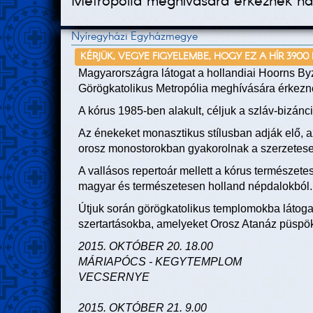
Metropólia meghívására érkeznek ha
Nyíregyházi Egyházmegye
KÉRJÜK, VEGYE FIGYELEMBE, HOGY EZ A HÍR 3900
Magyarországra látogat a hollandiai Hoorns Byz
Görögkatolikus Metropólia meghívására érkez
A kórus 1985-ben alakult, céljuk a szláv-bizánci
Az énekeket monasztikus stílusban adják elő, 
orosz monostorokban gyakorolnak a szerzetese
A vallásos repertoár mellett a kórus természetes
magyar és természetesen holland népdalokból.
Útjuk során görögkatolikus templomokba látoga
szertartásokba, amelyeket Orosz Atanáz püspök 
2015. OKTÓBER 20. 18.00
MÁRIAPÓCS - KEGYTEMPLOM
VECSERNYE
2015. OKTÓBER 21. 9.00