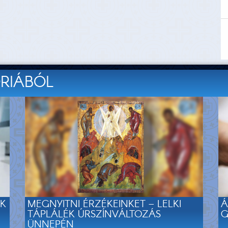
ÓRIÁBÓL
EK
MEGNYITNI ÉRZÉKEINKET – LELKI
Á
TÁPLÁLÉK ÚRSZÍNVÁLTOZÁS
G
ÜNNEPÉN