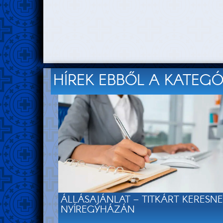
HÍREK EBBŐL A KATEG
ÁLLÁSAJÁNLAT – TITKÁRT KERESN
NYÍREGYHÁZÁN