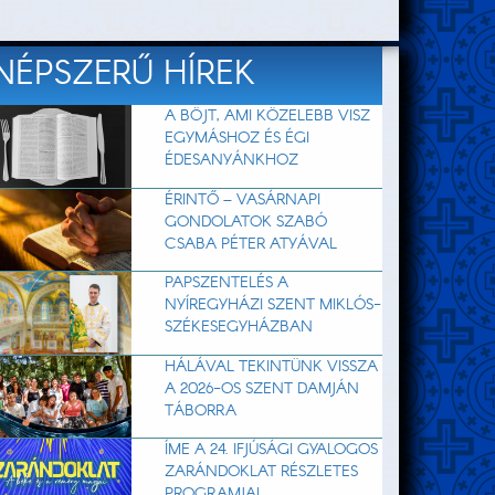
NÉPSZERŰ HÍREK
A BÖJT, AMI KÖZELEBB VISZ
EGYMÁSHOZ ÉS ÉGI
ÉDESANYÁNKHOZ
ÉRINTŐ – VASÁRNAPI
GONDOLATOK SZABÓ
CSABA PÉTER ATYÁVAL
PAPSZENTELÉS A
NYÍREGYHÁZI SZENT MIKLÓS-
SZÉKESEGYHÁZBAN
HÁLÁVAL TEKINTÜNK VISSZA
A 2026-OS SZENT DAMJÁN
TÁBORRA
ÍME A 24. IFJÚSÁGI GYALOGOS
ZARÁNDOKLAT RÉSZLETES
PROGRAMJA!