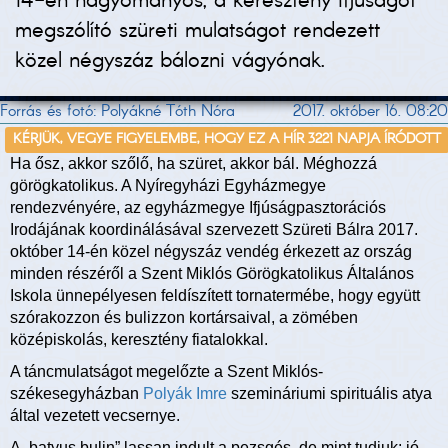
14-én hagyományos, a keresztény ifjúságot
megszólító szüreti mulatságot rendezett
közel négyszáz bálozni vágyónak.
Forrás és fotó: Polyákné Tóth Nóra
2017. október 16. 08:20
KÉRJÜK, VEGYE FIGYELEMBE, HOGY EZ A HÍR 3221 NAPJA ÍRÓDOTT
Ha ősz, akkor szőlő, ha szüret, akkor bál. Méghozzá
görögkatolikus. A Nyíregyházi Egyházmegye
rendezvényére, az egyházmegye Ifjúságpasztorációs
Irodájának koordinálásával szervezett Szüreti Bálra 2017.
október 14-én közel négyszáz vendég érkezett az ország
minden részéről a Szent Miklós Görögkatolikus Általános
Iskola ünnepélyesen feldíszített tornatermébe, hogy együtt
szórakozzon és bulizzon kortársaival, a zömében
középiskolás, keresztény fiatalokkal.
A táncmulatságot megelőzte a Szent Miklós-
székesegyházban
Polyák Imre
szemináriumi spirituális atya
által vezetett vecsernye.
A „batyus bulin” lassan indult a pezsgés, de mint tudjuk: jó