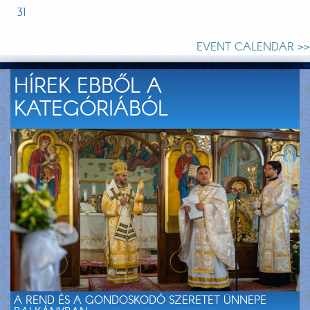
31
EVENT CALENDAR >>
HÍREK EBBŐL A
KATEGÓRIÁBÓL
A REND ÉS A GONDOSKODÓ SZERETET ÜNNEPE