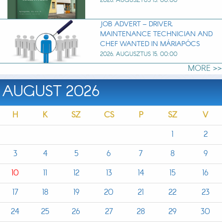
2026. AUGUSZTUS 15. 00:00
JOB ADVERT – DRIVER,
MAINTENANCE TECHNICIAN AND
CHEF WANTED IN MÁRIAPÓCS
2026. AUGUSZTUS 15. 00:00
MORE >>
AUGUST 2026
H
K
SZ
CS
P
SZ
V
1
2
3
4
5
6
7
8
9
10
11
12
13
14
15
16
17
18
19
20
21
22
23
24
25
26
27
28
29
30