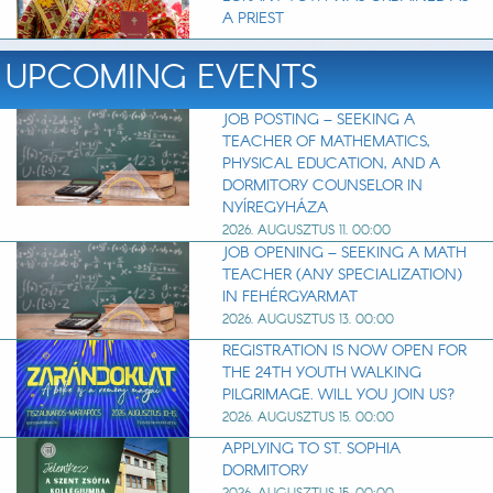
A PRIEST
UPCOMING EVENTS
JOB POSTING – SEEKING A
TEACHER OF MATHEMATICS,
PHYSICAL EDUCATION, AND A
DORMITORY COUNSELOR IN
NYÍREGYHÁZA
2026. AUGUSZTUS 11. 00:00
JOB OPENING – SEEKING A MATH
TEACHER (ANY SPECIALIZATION)
IN FEHÉRGYARMAT
2026. AUGUSZTUS 13. 00:00
REGISTRATION IS NOW OPEN FOR
THE 24TH YOUTH WALKING
PILGRIMAGE. WILL YOU JOIN US?
2026. AUGUSZTUS 15. 00:00
APPLYING TO ST. SOPHIA
DORMITORY