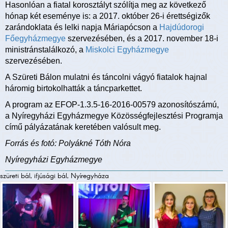
Hasonlóan a fiatal korosztályt szólítja meg az következő
hónap két eseménye is: a 2017. október 26-i érettségizők
zarándoklata és lelki napja Máriapócson a
Hajdúdorogi
Főegyházmegye
szervezésében, és a 2017. november 18-i
ministránstalálkozó, a
Miskolci Egyházmegye
szervezésében.
A Szüreti Bálon mulatni és táncolni vágyó fiatalok hajnal
háromig birtokolhatták a táncparkettet.
A program az EFOP-1.3.5-16-2016-00579 azonosítószámú,
a Nyíregyházi Egyházmegye Közösségfejlesztési Programja
című pályázatának keretében valósult meg.
Forrás és fotó: Polyákné Tóth Nóra
Nyíregyházi Egyházmegye
szüreti bál, ifjúsági bál, Nyíregyháza