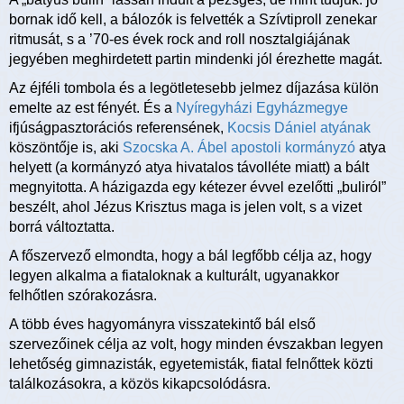
bornak idő kell, a bálozók is felvették a Szívtiproll zenekar
ritmusát, s a ’70-es évek rock and roll nosztalgiájának
jegyében meghirdetett partin mindenki jól érezhette magát.
Az éjféli tombola és a legötletesebb jelmez díjazása külön
emelte az est fényét. És a
Nyíregyházi Egyházmegye
ifjúságpasztorációs referensének,
Kocsis Dániel atyának
köszöntője is, aki
Szocska A. Ábel apostoli kormányzó
atya
helyett (a kormányzó atya hivatalos távolléte miatt) a bált
megnyitotta. A házigazda egy kétezer évvel ezelőtti „buliról”
beszélt, ahol Jézus Krisztus maga is jelen volt, s a vizet
borrá változtatta.
A főszervező elmondta, hogy a bál legfőbb célja az, hogy
legyen alkalma a fiataloknak a kulturált, ugyanakkor
felhőtlen szórakozásra.
A több éves hagyományra visszatekintő bál első
szervezőinek célja az volt, hogy minden évszakban legyen
lehetőség gimnazisták, egyetemisták, fiatal felnőttek közti
találkozásokra, a közös kikapcsolódásra.