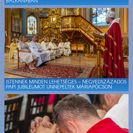
BALKÁNYBAN
ISTENNEK MINDEN LEHETSÉGES – NEGYEDSZÁZADOS
PAPI JUBILEUMOT ÜNNEPELTEK MÁRIAPÓCSON