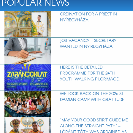
POPULAR NEWS
ORDINATION FOR A PRIEST IN
NYÍREGYHÁZA
JOB VACANCY – SECRETARY
WANTED IN NYÍREGYHÁZA
HERE IS THE DETAILED
PROGRAMME FOR THE 24TH
YOUTH WALKING PILGRIMAGE!
WE LOOK BACK ON THE 2026 ST
DAMIAN CAMP WITH GRATITUDE
“MAY YOUR GOOD SPIRIT GUIDE ME
ALONG THE STRAIGHT PATH” –
LÓRÁNT TÓTH WAS ORDAINED AS