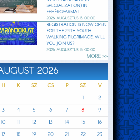
SPECIALIZATION) IN
FEHÉRGYARMAT
2026. AUGUSZTUS 13. 00:00
REGISTRATION IS NOW OPEN
FOR THE 24TH YOUTH
WALKING PILGRIMAGE. WILL
YOU JOIN US?
2026. AUGUSZTUS 15. 00:00
MORE >>
AUGUST 2026
H
K
SZ
CS
P
SZ
V
1
2
3
4
5
6
7
8
9
10
11
12
13
14
15
16
17
18
19
20
21
22
23