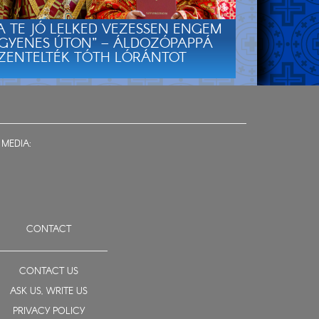
A TE JÓ LELKED VEZESSEN ENGEM
GYENES ÚTON” – ÁLDOZÓPAPPÁ
ZENTELTÉK TÓTH LÓRÁNTOT
 MEDIA:
CONTACT
CONTACT US
ASK US, WRITE US
PRIVACY POLICY