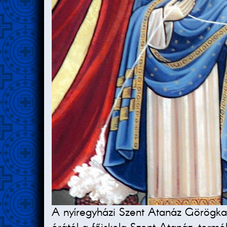
A nyíregyházi Szent Atanáz Görögkat