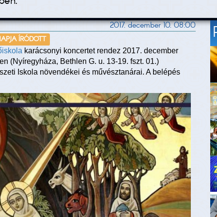
ben.
2017. december 10. 08:00
NAPJA ÍRÓDOTT
őiskola
karácsonyi koncertet rendez 2017. december
n (Nyíregyháza, Bethlen G. u. 13-19. fszt. 01.)
zeti Iskola növendékei és művésztanárai. A belépés