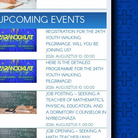
UPCOMING EVENTS
REGISTRATION FOR THE 24TH
YOUTH WALKING
PILGRIMAGE. WILL YOU BE
JOINING US?
2026. AUGUSZTUS 10. 00:00
HERE IS THE DETAILED
PROGRAMME FOR THE 24TH
YOUTH WALKING
PILGRIMAGE!
2026. AUGUSZTUS 10. 00:00
JOB POSTING – SEEKING A
TEACHER OF MATHEMATICS,
PHYSICAL EDUCATION, AND
A DORMITORY COUNSELOR IN
NYÍREGYHÁZA
2026. AUGUSZTUS 11. 00:00
JOB OPENING – SEEKING A
MATH TEACHER (ANY