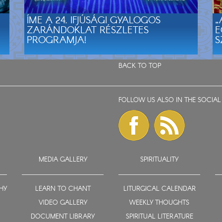
ÍME A 24. IFJÚSÁGI GYALOGOS
„
ZARÁNDOKLAT RÉSZLETES
E
PROGRAMJA!
S
BACK TO TOP
FOLLOW US ALSO IN THE SOCIAL
MEDIA GALLERY
SPIRITUALITY
HY
LEARN TO CHANT
LITURGICAL CALENDAR
VIDEO GALLERY
WEEKLY THOUGHTS
DOCUMENT LIBRARY
SPIRITUAL LITERATURE