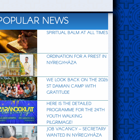
POPULAR NEWS
SPIRITUAL BALM AT ALL TIMES
ORDINATION FOR A PRIEST IN
NYÍREGYHÁZA
WE LOOK BACK ON THE 2026
ST DAMIAN CAMP WITH
GRATITUDE
HERE IS THE DETAILED
PROGRAMME FOR THE 24TH
YOUTH WALKING
PILGRIMAGE!
JOB VACANCY – SECRETARY
WANTED IN NYÍREGYHÁZA