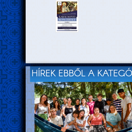
HÍREK EBBŐL A KATEG