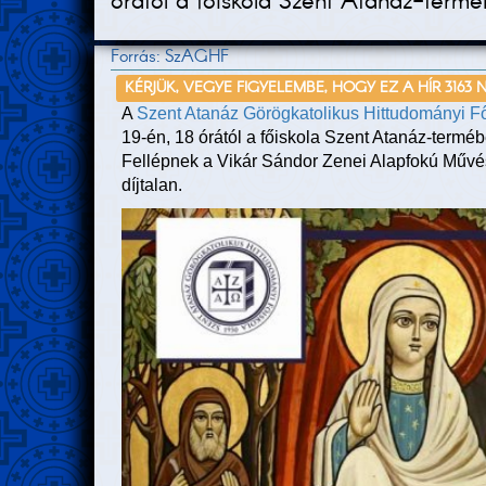
órától a főiskola Szent Atanáz-termé
Forrás: SzAGHF
KÉRJÜK, VEGYE FIGYELEMBE, HOGY EZ A HÍR 3163 
A
Szent Atanáz Görögkatolikus Hittudományi F
19-én, 18 órától a főiskola Szent Atanáz-termébe
Fellépnek a Vikár Sándor Zenei Alapfokú Művés
díjtalan.