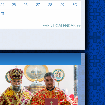
24
25
26
27
28
29
30
31
EVENT CALENDAR >>