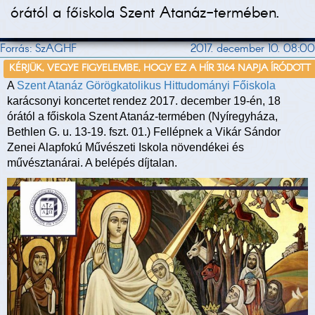
órától a főiskola Szent Atanáz-termében.
Forrás: SzAGHF
2017. december 10. 08:00
KÉRJÜK, VEGYE FIGYELEMBE, HOGY EZ A HÍR 3164 NAPJA ÍRÓDOTT
A
Szent Atanáz Görögkatolikus Hittudományi Főiskola
karácsonyi koncertet rendez 2017. december 19-én, 18
órától a főiskola Szent Atanáz-termében (Nyíregyháza,
Bethlen G. u. 13-19. fszt. 01.) Fellépnek a Vikár Sándor
Zenei Alapfokú Művészeti Iskola növendékei és
művésztanárai. A belépés díjtalan.