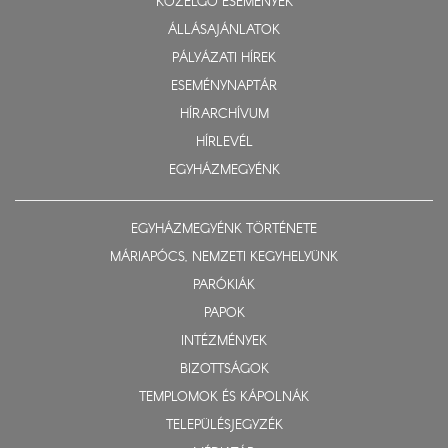
KÖZELGŐ ESEMÉNYEK
ÁLLÁSAJÁNLATOK
PÁLYÁZATI HÍREK
ESEMÉNYNAPTÁR
HÍRARCHÍVUM
HÍRLEVÉL
EGYHÁZMEGYÉNK
EGYHÁZMEGYÉNK TÖRTÉNETE
MÁRIAPÓCS, NEMZETI KEGYHELYÜNK
PARÓKIÁK
PAPOK
INTÉZMÉNYEK
BIZOTTSÁGOK
TEMPLOMOK ÉS KÁPOLNÁK
TELEPÜLÉSJEGYZÉK