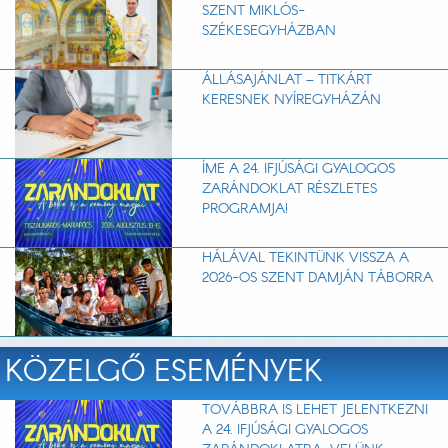
SZENT MIKLÓS-
SZÉKESEGYHÁZBAN
ÁLLÁSAJÁNLAT – TITKÁRT
KERESNEK NYÍREGYHÁZÁN
ÍME A 24. IFJÚSÁGI GYALOGOS
ZARÁNDOKLAT RÉSZLETES
PROGRAMJA!
HÁLÁVAL TEKINTÜNK VISSZA A
2026-OS SZENT DAMJÁN TÁBORRA
KÖZELGŐ ESEMÉNYEK
TOVÁBBRA IS LEHET JELENTKEZNI
A 24. IFJÚSÁGI GYALOGOS