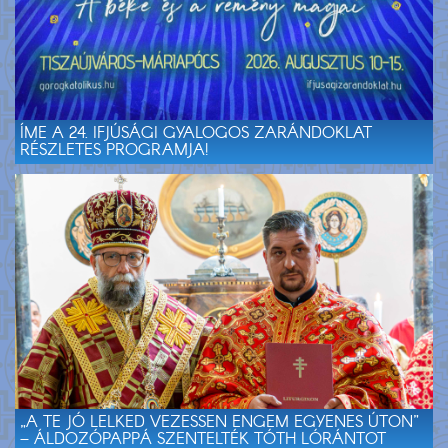
ÍME A 24. IFJÚSÁGI GYALOGOS ZARÁNDOKLAT
RÉSZLETES PROGRAMJA!
„A TE JÓ LELKED VEZESSEN ENGEM EGYENES ÚTON”
– ÁLDOZÓPAPPÁ SZENTELTÉK TÓTH LÓRÁNTOT