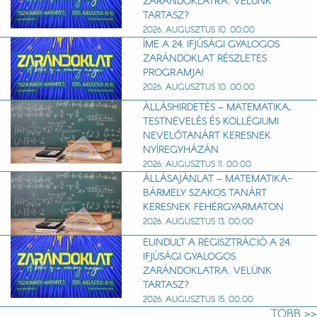
ZARÁNDOKLATRA. VELÜNK
TARTASZ?
2026. AUGUSZTUS 10. 00:00
ÍME A 24. IFJÚSÁGI GYALOGOS
ZARÁNDOKLAT RÉSZLETES
PROGRAMJA!
2026. AUGUSZTUS 10. 00:00
ÁLLÁSHIRDETÉS – MATEMATIKA,
TESTNEVELÉS ÉS KOLLÉGIUMI
NEVELŐTANÁRT KERESNEK
NYÍREGYHÁZÁN
2026. AUGUSZTUS 11. 00:00
ÁLLÁSAJÁNLAT – MATEMATIKA-
BÁRMELY SZAKOS TANÁRT
KERESNEK FEHÉRGYARMATON
2026. AUGUSZTUS 13. 00:00
ELINDULT A REGISZTRÁCIÓ A 24.
IFJÚSÁGI GYALOGOS
ZARÁNDOKLATRA. VELÜNK
TARTASZ?
2026. AUGUSZTUS 15. 00:00
TÖBB >>