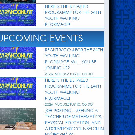
HERE IS THE DETAILED
PROGRAMME FOR THE 24TH
YOUTH WALKING
PILGRIMAGE!
UPCOMING EVENTS
REGISTRATION FOR THE 24TH
YOUTH WALKING
PILGRIMAGE. WILL YOU BE
JOINING US?
2026. AUGUSZTUS 10. 00:00
HERE IS THE DETAILED
PROGRAMME FOR THE 24TH
YOUTH WALKING
PILGRIMAGE!
2026. AUGUSZTUS 10. 00:00
JOB POSTING – SEEKING A
TEACHER OF MATHEMATICS,
PHYSICAL EDUCATION, AND
A DORMITORY COUNSELOR IN
NYÍREGYHÁZA