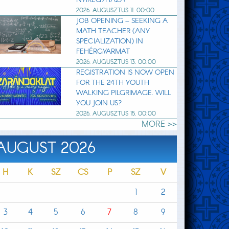
2026. AUGUSZTUS 11. 00:00
JOB OPENING – SEEKING A
MATH TEACHER (ANY
SPECIALIZATION) IN
FEHÉRGYARMAT
2026. AUGUSZTUS 13. 00:00
REGISTRATION IS NOW OPEN
FOR THE 24TH YOUTH
WALKING PILGRIMAGE. WILL
YOU JOIN US?
2026. AUGUSZTUS 15. 00:00
MORE >>
AUGUST 2026
H
K
SZ
CS
P
SZ
V
1
2
3
4
5
6
7
8
9