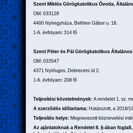
Szent Miklós Görögkatolikus Óvoda, Általán
OM: 033128
4400 Nyíregyháza, Bethlen Gábor u. 16.
1-6. évfolyam: 314 fő
Szent Péter és Pál Görögkatolikus Általános
OM: 033547
4371 Nyírlugos, Debreceni út 2.
1-6. évfolyam: 208 fő
Teljesítési követelmények:
A rendelet 1. sz. 
A szerződés időtartama:
Határozott, a 2018/19
Teljesítés helye:
Megnevezett köznevelési int
Az ajánlatoknak a Rendelet 8. §-ában foglalt