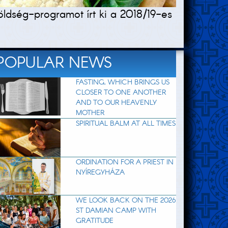
ldség-programot írt ki a 2018/19-es
POPULAR NEWS
FASTING, WHICH BRINGS US
CLOSER TO ONE ANOTHER
AND TO OUR HEAVENLY
MOTHER
SPIRITUAL BALM AT ALL TIMES
ORDINATION FOR A PRIEST IN
NYÍREGYHÁZA
WE LOOK BACK ON THE 2026
ST DAMIAN CAMP WITH
GRATITUDE