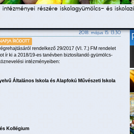
intézményei részére iskolagyümölcs- és iskolazö
2018. május 15. 13:30
 NAPJA ÍRÓDOTT
grehajtásáról rendelkező 29/2017 (VI. 7.) FM rendelet
ot ír ki a 2018/19-es tanévben biztosítandó gyümölcs-
 köznevelési intézményeiben:
elvű Általános Iskola és Alapfokú Művészeti Iskola
és Kollégium