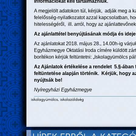
információkat kell tartalmazniuk.
A megjelölt adatokon túl, kérjük, adják meg a ka
felelősség-nyilatkozatot azzal kapcsolatban, ho
hitelességéről, ill. arról, hogy az ajánlattevőne
Az ajánlattétel benyújtásának módja és ideje
Az ajánlatokat 2018. május 28., 14.00h-ig várj
Egyházmegye Oktatási Iroda címére küldött zárt
borítékon kérjük feltüntetni: „Iskolagyümölcs pá
Az Ajánlatok értékelése a rendelet 5.§-ában 
feltüntetése alapján történik. Kérjük, hogy a
nyújtsák be!
Nyíregyházi Egyházmegye
iskolagyümölcs, iskolazöldség