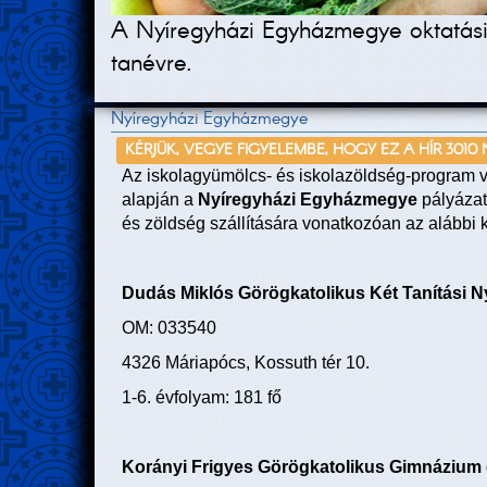
A Nyíregyházi Egyházmegye oktatási 
tanévre.
Nyíregyházi Egyházmegye
KÉRJÜK, VEGYE FIGYELEMBE, HOGY EZ A HÍR 3010
Az iskolagyümölcs- és iskolazöldség-program vé
alapján a
Nyíregyházi Egyházmegye
pályázat
és zöldség szállítására vonatkozóan az alábbi
Dudás Miklós Görögkatolikus Két Tanítási Ny
OM: 033540
4326 Máriapócs, Kossuth tér 10.
1-6. évfolyam: 181 fő
Korányi Frigyes Görögkatolikus Gimnázium 