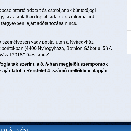
pcsolattartó adatait és csatoljanak büntetőjogi
gy az ajánlatban foglalt adatok és információk
k tárgyévben lejárt adótartozása nincs.
:
uk személyesen vagy postai úton a Nyíregyházi
 borítékban (4400 Nyíregyháza, Bethlen Gábor u. 5.) A
lyázat 2018/19-es tanév”.
foglaltak szerint, a 8. §-ban megjelölt szempontok
z ajánlatot a Rendelet 4. számú melléklete alapján