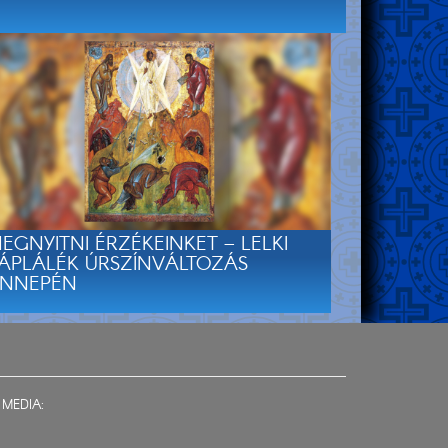
EGNYITNI ÉRZÉKEINKET – LELKI
ÁPLÁLÉK ÚRSZÍNVÁLTOZÁS
NNEPÉN
 MEDIA: