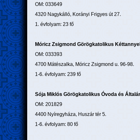
OM: 033649
4320 Nagykálló, Korányi Frigyes út 27.
1. évfolyam: 23 fő
Móricz Zsigmond Görögkatolikus Kéttannyel
OM: 033393
4700 Mátészalka, Móricz Zsigmond u. 96-98.
1-6. évfolyam: 239 fő
Sója Miklós Görögkatolikus Óvoda és Általá
OM: 201829
4400 Nyíregyháza, Huszár tér 5.
1-6. évfolyam: 80 fő