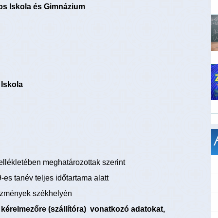
os Iskola és Gimnázium
 Iskola
mellékletében meghatározottak szerint
-es tanév teljes időtartama alatt
ézmények székhelyén
, kérelmezőre (szállítóra) vonatkozó adatokat,