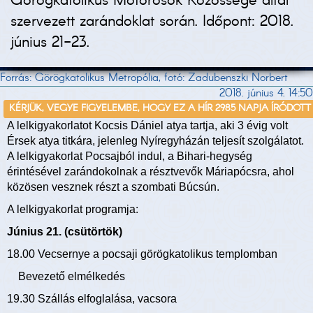
Görögkatolikus Motorosok Közössége által
szervezett zarándoklat során. Időpont: 2018.
június 21-23.
Forrás: Görögkatolikus Metropólia, fotó: Zadubenszki Norbert
2018. június 4. 14:50
KÉRJÜK, VEGYE FIGYELEMBE, HOGY EZ A HÍR 2985 NAPJA ÍRÓDOTT
A lelkigyakorlatot Kocsis Dániel atya tartja, aki 3 évig volt
Érsek atya titkára, jelenleg Nyíregyházán teljesít szolgálatot.
A lelkigyakorlat Pocsajból indul, a Bihari-hegység
érintésével zarándokolnak a résztvevők Máriapócsra, ahol
közösen vesznek részt a szombati Búcsún.
A lelkigyakorlat programja:
Június 21. (csütörtök)
18.00 Vecsernye a pocsaji görögkatolikus templomban
Bevezető elmélkedés
19.30 Szállás elfoglalása, vacsora