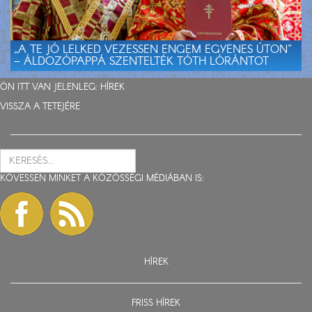
„A TE JÓ LELKED VEZESSEN ENGEM EGYENES ÚTON”
– ÁLDOZÓPAPPÁ SZENTELTÉK TÓTH LÓRÁNTOT
ÖN ITT VAN JELENLEG:
HÍREK
VISSZA A TETEJÉRE
KÖVESSEN MINKET A KÖZÖSSÉGI MÉDIÁBAN IS:
HÍREK
FRISS HÍREK