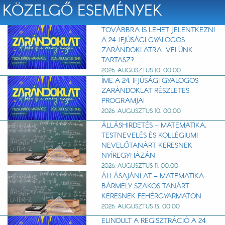
KÖZELGŐ ESEMÉNYEK
TOVÁBBRA IS LEHET JELENTKEZNI
A 24. IFJÚSÁGI GYALOGOS
ZARÁNDOKLATRA. VELÜNK
TARTASZ?
2026. AUGUSZTUS 10. 00:00
ÍME A 24. IFJÚSÁGI GYALOGOS
ZARÁNDOKLAT RÉSZLETES
PROGRAMJA!
2026. AUGUSZTUS 10. 00:00
ÁLLÁSHIRDETÉS – MATEMATIKA,
TESTNEVELÉS ÉS KOLLÉGIUMI
NEVELŐTANÁRT KERESNEK
NYÍREGYHÁZÁN
2026. AUGUSZTUS 11. 00:00
ÁLLÁSAJÁNLAT – MATEMATIKA-
BÁRMELY SZAKOS TANÁRT
KERESNEK FEHÉRGYARMATON
2026. AUGUSZTUS 13. 00:00
ELINDULT A REGISZTRÁCIÓ A 24.