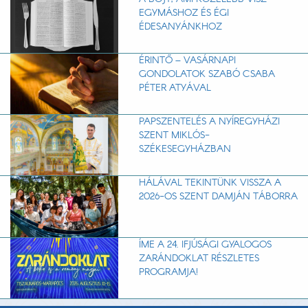
EGYMÁSHOZ ÉS ÉGI
ÉDESANYÁNKHOZ
ÉRINTŐ – VASÁRNAPI
GONDOLATOK SZABÓ CSABA
PÉTER ATYÁVAL
PAPSZENTELÉS A NYÍREGYHÁZI
SZENT MIKLÓS-
SZÉKESEGYHÁZBAN
HÁLÁVAL TEKINTÜNK VISSZA A
2026-OS SZENT DAMJÁN TÁBORRA
ÍME A 24. IFJÚSÁGI GYALOGOS
ZARÁNDOKLAT RÉSZLETES
PROGRAMJA!