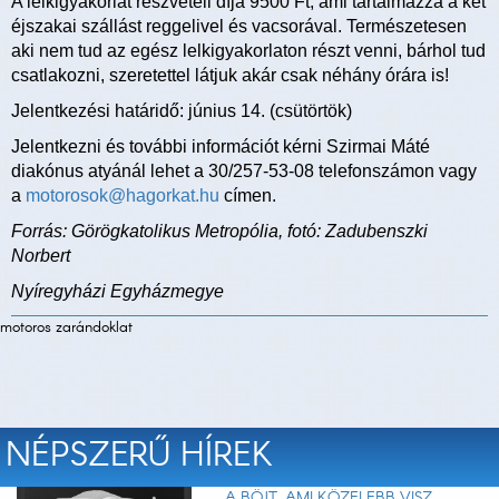
A lelkigyakorlat részvételi díja 9500 Ft, ami tartalmazza a két
éjszakai szállást reggelivel és vacsorával. Természetesen
aki nem tud az egész lelkigyakorlaton részt venni, bárhol tud
csatlakozni, szeretettel látjuk akár csak néhány órára is!
Jelentkezési határidő: június 14. (csütörtök)
Jelentkezni és további információt kérni Szirmai Máté
diakónus atyánál lehet a 30/257-53-08 telefonszámon vagy
a
motorosok@hagorkat.hu
címen.
Forrás: Görögkatolikus Metropólia, fotó: Zadubenszki
Norbert
Nyíregyházi Egyházmegye
motoros zarándoklat
NÉPSZERŰ HÍREK
A BÖJT, AMI KÖZELEBB VISZ