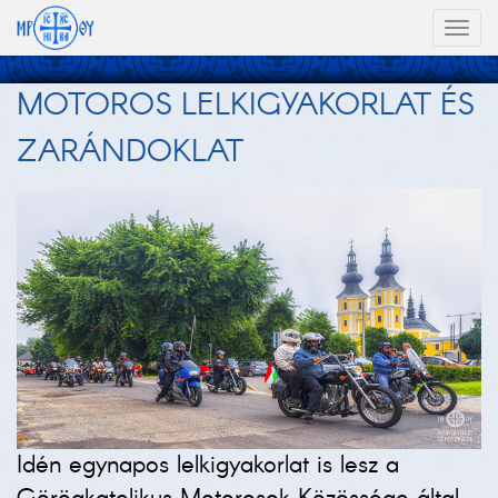
Toggl
naviga
MOTOROS LELKIGYAKORLAT ÉS
ZARÁNDOKLAT
Idén egynapos lelkigyakorlat is lesz a