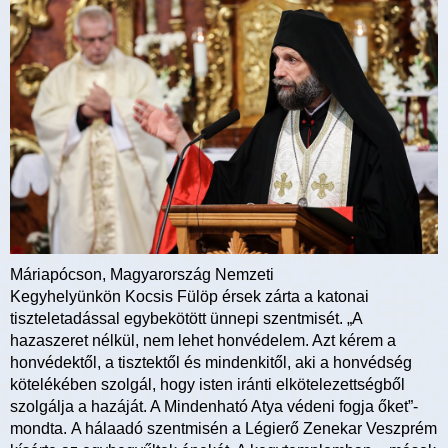
Máriapócson, Magyarország Nemzeti
Kegyhelyünkön Kocsis Fülöp érsek zárta a katonai
tiszteletadással egybekötött ünnepi szentmisét. „A
hazaszeret nélkül, nem lehet honvédelem. Azt kérem a
honvédektől, a tisztektől és mindenkitől, aki a honvédség
kötelékében szolgál, hogy isten iránti elkötelezettségből
szolgálja a hazáját. A Mindenható Atya védeni fogja őket”-
mondta. A hálaadó szentmisén a Légierő Zenekar Veszprém