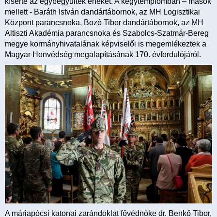
kísérte az egybegyűltek énekét. A kegytemplomban – mások
mellett - Baráth István dandártábornok, az MH Logisztikai
Központ parancsnoka, Bozó Tibor dandártábornok, az MH
Altiszti Akadémia parancsnoka és Szabolcs-Szatmár-Bereg
megye kormányhivatalának képviselői is megemlékeztek a
Magyar Honvédség megalapításának 170. évfordulójáról.
A máriapócsi katonai zarándoklat fővédnöke dr. Benkő Tibor,