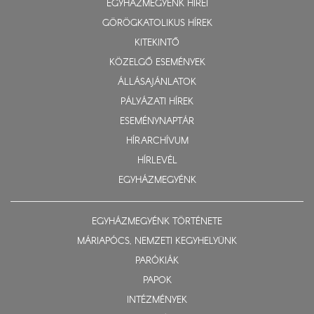
EGYHÁZMEGYÉNK HÍREI
GÖRÖGKATOLIKUS HÍREK
KITEKINTŐ
KÖZELGŐ ESEMÉNYEK
ÁLLÁSAJÁNLATOK
PÁLYÁZATI HÍREK
ESEMÉNYNAPTÁR
HÍRARCHÍVUM
HÍRLEVÉL
EGYHÁZMEGYÉNK
EGYHÁZMEGYÉNK TÖRTÉNETE
MÁRIAPÓCS, NEMZETI KEGYHELYÜNK
PARÓKIÁK
PAPOK
INTÉZMÉNYEK