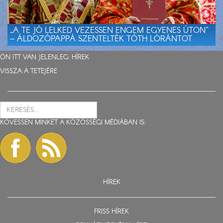
„A TE JÓ LELKED VEZESSEN ENGEM EGYENES ÚTON”
– ÁLDOZÓPAPPÁ SZENTELTÉK TÓTH LÓRÁNTOT
ÖN ITT VAN JELENLEG:
HÍREK
VISSZA A TETEJÉRE
KÖVESSEN MINKET A KÖZÖSSÉGI MÉDIÁBAN IS:
HÍREK
FRISS HÍREK