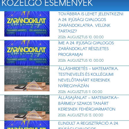
KÖZELGŐ ESEMÉNYEK
TOVÁBBRA IS LEHET JELENTKEZNI
A 24. IFJÚSÁGI GYALOGOS
ZARÁNDOKLATRA. VELÜNK
TARTASZ?
2026. AUGUSZTUS 10. 00:00
ÍME A 24. IFJÚSÁGI GYALOGOS
ZARÁNDOKLAT RÉSZLETES
PROGRAMJA!
2026. AUGUSZTUS 10. 00:00
ÁLLÁSHIRDETÉS – MATEMATIKA,
TESTNEVELÉS ÉS KOLLÉGIUMI
NEVELŐTANÁRT KERESNEK
NYÍREGYHÁZÁN
2026. AUGUSZTUS 11. 00:00
ÁLLÁSAJÁNLAT – MATEMATIKA-
BÁRMELY SZAKOS TANÁRT
KERESNEK FEHÉRGYARMATON
2026. AUGUSZTUS 13. 00:00
ELINDULT A REGISZTRÁCIÓ A 24.