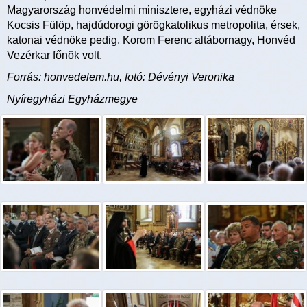
Magyarország honvédelmi minisztere, egyházi védnöke
Kocsis Fülöp, hajdúdorogi görögkatolikus metropolita, érsek,
katonai védnöke pedig, Korom Ferenc altábornagy, Honvéd
Vezérkar főnök volt.
Forrás: honvedelem.hu, fotó: Dévényi Veronika
Nyíregyházi Egyházmegye