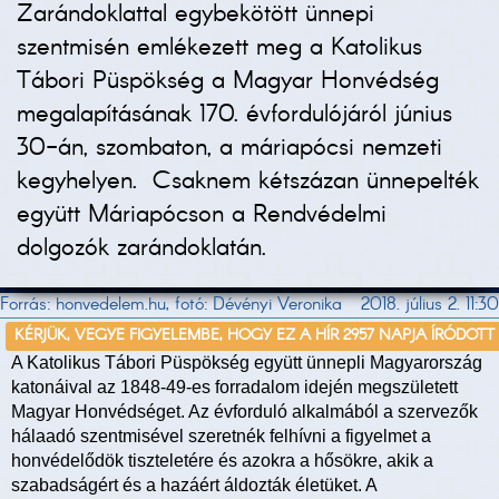
Zarándoklattal egybekötött ünnepi
szentmisén emlékezett meg a Katolikus
Tábori Püspökség a Magyar Honvédség
megalapításának 170. évfordulójáról június
30-án, szombaton, a máriapócsi nemzeti
kegyhelyen. Csaknem kétszázan ünnepelték
együtt Máriapócson a Rendvédelmi
dolgozók zarándoklatán.
Forrás: honvedelem.hu, fotó: Dévényi Veronika
2018. július 2. 11:30
KÉRJÜK, VEGYE FIGYELEMBE, HOGY EZ A HÍR 2957 NAPJA ÍRÓDOTT
A Katolikus Tábori Püspökség együtt ünnepli Magyarország
katonáival az 1848-49-es forradalom idején megszületett
Magyar Honvédséget. Az évforduló alkalmából a szervezők
hálaadó szentmisével szeretnék felhívni a figyelmet a
honvédelődök tiszteletére és azokra a hősökre, akik a
szabadságért és a hazáért áldozták életüket. A