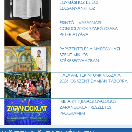
EGYMÁSHOZ ÉS ÉGI
ÉDESANYÁNKHOZ
ÉRINTŐ – VASÁRNAPI
GONDOLATOK SZABÓ CSABA
PÉTER ATYÁVAL
PAPSZENTELÉS A NYÍREGYHÁZI
SZENT MIKLÓS-
SZÉKESEGYHÁZBAN
HÁLÁVAL TEKINTÜNK VISSZA A
2026-OS SZENT DAMJÁN TÁBORRA
ÍME A 24. IFJÚSÁGI GYALOGOS
ZARÁNDOKLAT RÉSZLETES
PROGRAMJA!