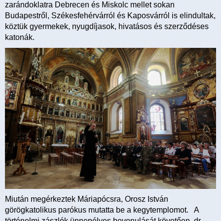
zarándoklatra Debrecen és Miskolc mellet sokan
Budapestről, Székesfehérvárról és Kaposvárról is elindultak,
köztük gyermekek, nyugdíjasok, hivatásos és szerződéses
katonák.
Miután megérkeztek Máriapócsra, Orosz István
görögkatolikus parókus mutatta be a kegytemplomot. A
történelmi zászlók ünnepélyes bevonulását követően, dr.