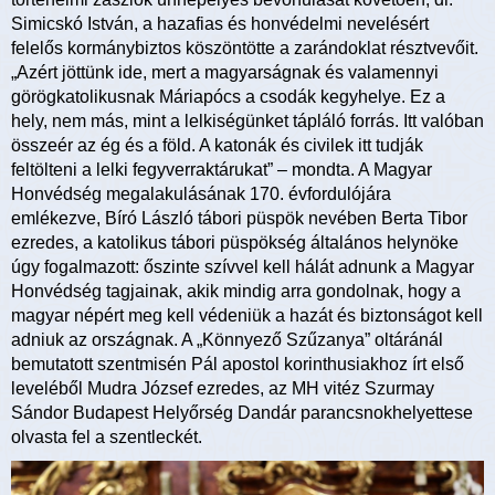
Simicskó István, a hazafias és honvédelmi nevelésért
felelős kormánybiztos köszöntötte a zarándoklat résztvevőit.
„Azért jöttünk ide, mert a magyarságnak és valamennyi
görögkatolikusnak Máriapócs a csodák kegyhelye. Ez a
hely, nem más, mint a lelkiségünket tápláló forrás. Itt valóban
összeér az ég és a föld. A katonák és civilek itt tudják
feltölteni a lelki fegyverraktárukat” – mondta. A Magyar
Honvédség megalakulásának 170. évfordulójára
emlékezve, Bíró László tábori püspök nevében Berta Tibor
ezredes, a katolikus tábori püspökség általános helynöke
úgy fogalmazott: őszinte szívvel kell hálát adnunk a Magyar
Honvédség tagjainak, akik mindig arra gondolnak, hogy a
magyar népért meg kell védeniük a hazát és biztonságot kell
adniuk az országnak. A „Könnyező Szűzanya” oltáránál
bemutatott szentmisén Pál apostol korinthusiakhoz írt első
leveléből Mudra József ezredes, az MH vitéz Szurmay
Sándor Budapest Helyőrség Dandár parancsnokhelyettese
olvasta fel a szentleckét.