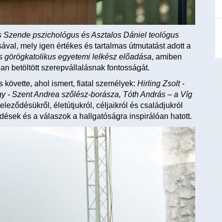
 Szende pszichológus és Asztalos Dániel teológus
ával, mely igen értékes és tartalmas útmutatást adott a
 görögkatolikus egyetemi lelkész előadása
, amiben
an betöltött szerepvállalásnak fontosságát.
követte, ahol ismert, fiatal személyek:
Hirling Zsolt -
rgy - Szent Andrea szőlész-borásza, Tóth András – a Víg
köteleződésükről, életútjukról, céljaikról és családjukról
rdések és a válaszok a hallgatóságra inspirálóan hatott.