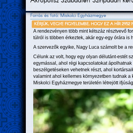
Akropolisz Szabadtéri Színpadán kerü
Forrás és fotó: Miskolci Egyházmegye
KÉRJÜK, VEGYE FIGYELEMBE, HOGY EZ A HÍR 2952
A rendezvényen több mint kétszáz résztvevő fo
túlról is többen érkeztek, akár egy-egy órára is 
A szervezők egyike, Nagy Luca számolt be a re
Célunk az volt, hogy egy olyan délutánt-estét s
egymással, ahol régi kapcsolatokat ápolhatnak 
beszélgetéseken vehetnek részt, ahol kortársaik
valamint ahol kellemes környezetben tudnak a ko
Miskolci Egyházmegye területén létrejött ifjúsá