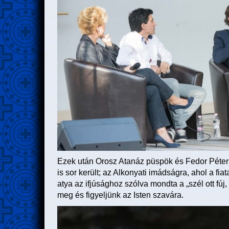
Ezek után Orosz Atanáz püspök és Fedor Péter 
is sor került; az Alkonyati imádságra, ahol a f
atya az ifjúsághoz szólva mondta a „szél ott fúj,
meg és figyeljünk az Isten szavára.