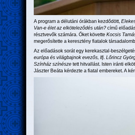
A program a délutáni órákban kezdődött,
Elekes
Van-e élet az elköteleződés után?
című
előadás
résztvevők számára. Őket követte
Kocsis Tamás
megerősítette a keresztény fiatalok társadalomb
Az előadások sorát egy kerekasztal-beszélgetés 
európa és világbajnok evezős, Ifj. Lőrincz Gyö
Színház színésze
tett hitvallást. Isten iránti el
Jászter Beáta kérdezte a fiatal embereket. A ké