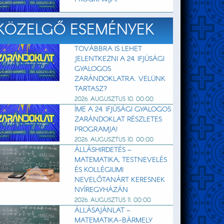
KÖZELGŐ ESEMÉNYEK
TOVÁBBRA IS LEHET
JELENTKEZNI A 24. IFJÚSÁGI
GYALOGOS
ZARÁNDOKLATRA. VELÜNK
TARTASZ?
2026. AUGUSZTUS 10. 00:00
ÍME A 24. IFJÚSÁGI GYALOGOS
ZARÁNDOKLAT RÉSZLETES
PROGRAMJA!
2026. AUGUSZTUS 10. 00:00
ÁLLÁSHIRDETÉS –
MATEMATIKA, TESTNEVELÉS
ÉS KOLLÉGIUMI
NEVELŐTANÁRT KERESNEK
NYÍREGYHÁZÁN
2026. AUGUSZTUS 11. 00:00
ÁLLÁSAJÁNLAT –
MATEMATIKA-BÁRMELY