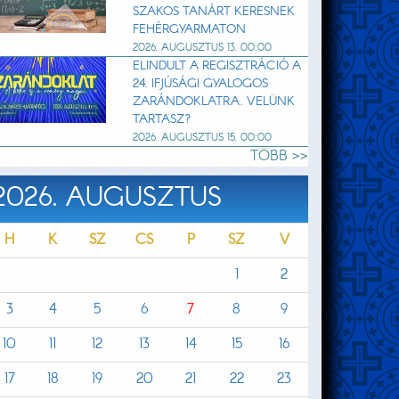
SZAKOS TANÁRT KERESNEK
FEHÉRGYARMATON
2026. AUGUSZTUS 13. 00:00
ELINDULT A REGISZTRÁCIÓ A
24. IFJÚSÁGI GYALOGOS
ZARÁNDOKLATRA. VELÜNK
TARTASZ?
2026. AUGUSZTUS 15. 00:00
TÖBB >>
2026. AUGUSZTUS
H
K
SZ
CS
P
SZ
V
1
2
3
4
5
6
7
8
9
10
11
12
13
14
15
16
17
18
19
20
21
22
23