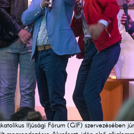
tolikus Ifjúsági Fórum (GIF) szervezésében jún