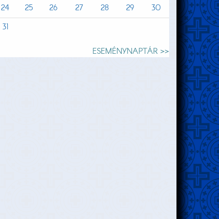
24
25
26
27
28
29
30
31
ESEMÉNYNAPTÁR >>