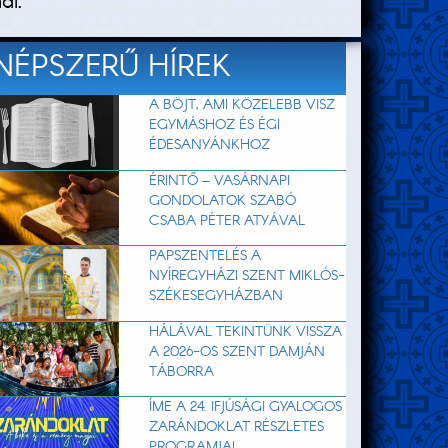
al.
NÉPSZERŰ HÍREK
A BÖJT, AMI KÖZELEBB VISZ
EGYMÁSHOZ ÉS ÉGI
ÉDESANYÁNKHOZ
ÉRINTŐ – VASÁRNAPI
GONDOLATOK SZABÓ
CSABA PÉTER ATYÁVAL
PAPSZENTELÉS A
NYÍREGYHÁZI SZENT MIKLÓS-
SZÉKESEGYHÁZBAN
HÁLÁVAL TEKINTÜNK VISSZA
A 2026-OS SZENT DAMJÁN
TÁBORRA
ÍME A 24. IFJÚSÁGI GYALOGOS
ZARÁNDOKLAT RÉSZLETES
PROGRAMJA!