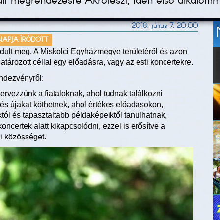
lt megrendezésre Akrofeszt, idén első alkalomm
2018. július 7. 20:00
 NAPJA ÍRÓDOTT
rdult meg. A Miskolci Egyházmegye területéről és azon
határozott céllal egy előadásra, vagy az esti koncertekre.
ndezvényről:
zervezzünk a fiataloknak, ahol tudnak találkozni
és újakat köthetnek, ahol értékes előadásokon,
tól és tapasztaltabb példaképeiktől tanulhatnak,
ncertek alatt kikapcsolódni, ezzel is erősítve a
gi közösséget.