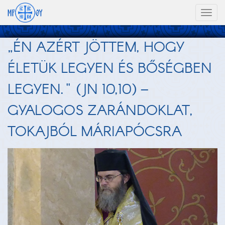
Toggl
naviga
„ÉN AZÉRT JÖTTEM, HOGY
ÉLETÜK LEGYEN ÉS BŐSÉGBEN
LEGYEN." (JN 10,10) –
GYALOGOS ZARÁNDOKLAT,
TOKAJBÓL MÁRIAPÓCSRA