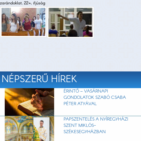
zarándoklat, 22+, ifjúság
NÉPSZERŰ HÍREK
ÉRINTŐ – VASÁRNAPI
GONDOLATOK SZABÓ CSABA
PÉTER ATYÁVAL
PAPSZENTELÉS A NYÍREGYHÁZI
SZENT MIKLÓS-
SZÉKESEGYHÁZBAN