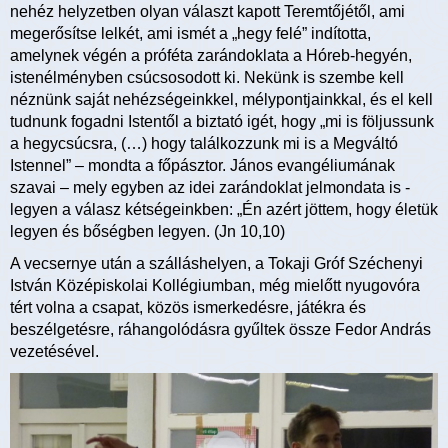
nehéz helyzetben olyan választ kapott Teremtőjétől, ami
megerősítse lelkét, ami ismét a „hegy felé” indította,
amelynek végén a próféta zarándoklata a Hóreb-hegyén,
istenélményben csúcsosodott ki. Nekünk is szembe kell
néznünk saját nehézségeinkkel, mélypontjainkkal, és el kell
tudnunk fogadni Istentől a biztató igét, hogy „mi is följussunk
a hegycsúcsra, (…) hogy találkozzunk mi is a Megváltó
Istennel” – mondta a főpásztor. János evangéliumának
szavai – mely egyben az idei zarándoklat jelmondata is -
legyen a válasz kétségeinkben: „Én azért jöttem, hogy életük
legyen és bőségben legyen. (Jn 10,10)
A vecsernye után a szálláshelyen, a Tokaji Gróf Széchenyi
István Középiskolai Kollégiumban, még mielőtt nyugovóra
tért volna a csapat, közös ismerkedésre, játékra és
beszélgetésre, ráhangolódásra gyűltek össze Fedor András
vezetésével.