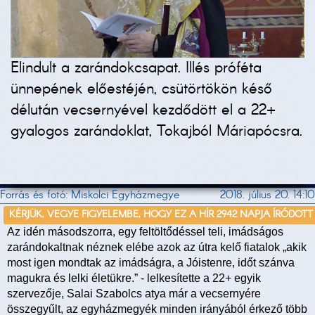
Elindult a zarándokcsapat. Illés próféta
ünnepének előestéjén, csütörtökön késő
délután vecsernyével kezdődött el a 22+
gyalogos zarándoklat, Tokajból Máriapócsra.
Forrás és fotó: Miskolci Egyházmegye
2018. július 20. 14:10
KÉRJÜK, VEGYE FIGYELEMBE, HOGY EZ A HÍR 2942 NAPJA ÍRÓDOTT
Az idén másodszorra, egy feltöltődéssel teli, imádságos
zarándokaltnak néznek elébe azok az útra kelő fiatalok „akik
most igen mondtak az imádságra, a Jóistenre, időt szánva
magukra és lelki életükre.” - lelkesítette a 22+ egyik
szervezője, Salai Szabolcs atya már a vecsernyére
összegyűlt, az egyházmegyék minden irányából érkező több