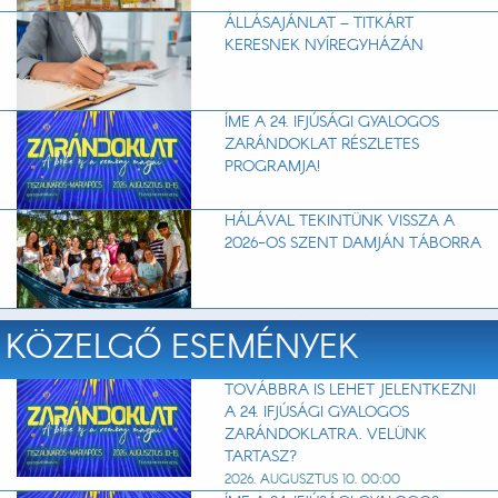
ÁLLÁSAJÁNLAT – TITKÁRT
KERESNEK NYÍREGYHÁZÁN
ÍME A 24. IFJÚSÁGI GYALOGOS
ZARÁNDOKLAT RÉSZLETES
PROGRAMJA!
HÁLÁVAL TEKINTÜNK VISSZA A
2026-OS SZENT DAMJÁN TÁBORRA
KÖZELGŐ ESEMÉNYEK
TOVÁBBRA IS LEHET JELENTKEZNI
A 24. IFJÚSÁGI GYALOGOS
ZARÁNDOKLATRA. VELÜNK
TARTASZ?
2026. AUGUSZTUS 10. 00:00