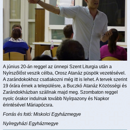
A június 20-án reggel az ünnepi Szent Liturgia után a
Nyírszőlőst veszik célba, Orosz Atanáz püspök vezetésével.
A zarándokokhoz csatlakozni még itt is lehet. A tervek szerint
19 órára érnek a településre, a Buczkó Atanáz Közösségi és
Zarándokházban szállnak majd meg. Szombaton reggel
nyolc órakor indulnak tovább Nyírpazony és Napkor
érintésével Máriapócsra.
Forrás és fotó: Miskolci Egyházmegye
Nyíregyházi Egyházmegye