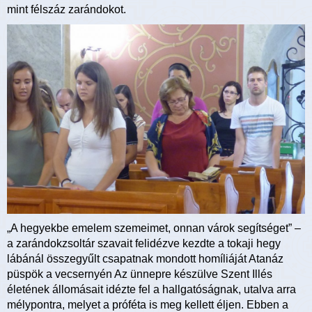
mint félszáz zarándokot.
„A hegyekbe emelem szemeimet, onnan várok segítséget” –
a zarándokzsoltár szavait felidézve kezdte a tokaji hegy
lábánál összegyűlt csapatnak mondott homíliáját Atanáz
püspök a vecsernyén Az ünnepre készülve Szent Illés
életének állomásait idézte fel a hallgatóságnak, utalva arra
mélypontra, melyet a próféta is meg kellett éljen. Ebben a