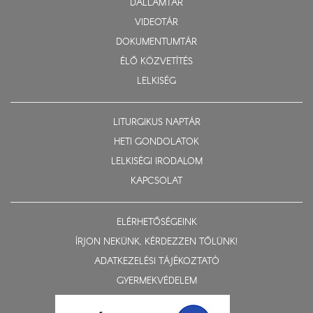
DALLAMTÁR
VIDEOTÁR
DOKUMENTUMTÁR
ÉLŐ KÖZVETÍTÉS
LELKISÉG
LITURGIKUS NAPTÁR
HETI GONDOLATOK
LELKISÉGI IRODALOM
KAPCSOLAT
ELÉRHETŐSÉGEINK
ÍRJON NEKÜNK, KÉRDEZZEN TŐLÜNK!
ADATKEZELÉSI TÁJÉKOZTATÓ
GYERMEKVÉDELEM