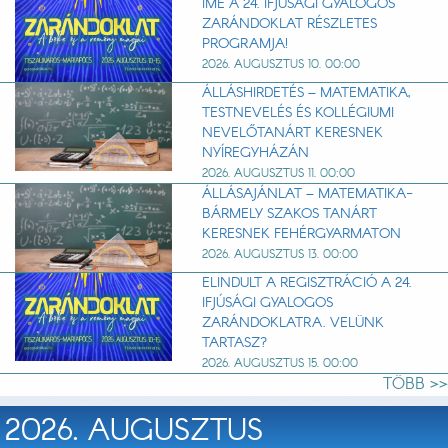
ÍME A 24. IFJÚSÁGI GYALOGOS
ZARÁNDOKLAT RÉSZLETES
PROGRAMJA!
2026. AUGUSZTUS 10. 00:00
ÁLLÁSHIRDETÉS – MATEMATIKA,
TESTNEVELÉS ÉS KOLLÉGIUMI
NEVELŐTANÁRT KERESNEK
NYÍREGYHÁZÁN
2026. AUGUSZTUS 11. 00:00
ÁLLÁSAJÁNLAT – MATEMATIKA-
BÁRMELY SZAKOS TANÁRT
KERESNEK FEHÉRGYARMATON
2026. AUGUSZTUS 13. 00:00
ELINDULT A REGISZTRÁCIÓ A 24.
IFJÚSÁGI GYALOGOS
ZARÁNDOKLATRA. VELÜNK
TARTASZ?
2026. AUGUSZTUS 15. 00:00
TÖBB >>
2026. AUGUSZTUS