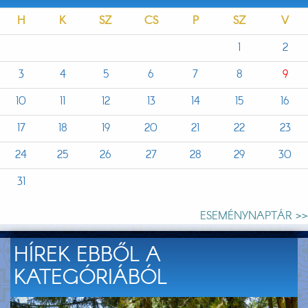
H
K
SZ
CS
P
SZ
V
1
2
3
4
5
6
7
8
9
10
11
12
13
14
15
16
17
18
19
20
21
22
23
24
25
26
27
28
29
30
31
ESEMÉNYNAPTÁR >>
HÍREK EBBŐL A
KATEGÓRIÁBÓL