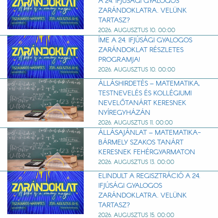
A 24. IFJÚSÁGI GYALOGOS
ZARÁNDOKLATRA. VELÜNK
TARTASZ?
2026. AUGUSZTUS 10. 00:00
ÍME A 24. IFJÚSÁGI GYALOGOS
ZARÁNDOKLAT RÉSZLETES
PROGRAMJA!
2026. AUGUSZTUS 10. 00:00
ÁLLÁSHIRDETÉS – MATEMATIKA,
TESTNEVELÉS ÉS KOLLÉGIUMI
NEVELŐTANÁRT KERESNEK
NYÍREGYHÁZÁN
2026. AUGUSZTUS 11. 00:00
ÁLLÁSAJÁNLAT – MATEMATIKA-
BÁRMELY SZAKOS TANÁRT
KERESNEK FEHÉRGYARMATON
2026. AUGUSZTUS 13. 00:00
ELINDULT A REGISZTRÁCIÓ A 24.
IFJÚSÁGI GYALOGOS
ZARÁNDOKLATRA. VELÜNK
TARTASZ?
2026. AUGUSZTUS 15. 00:00