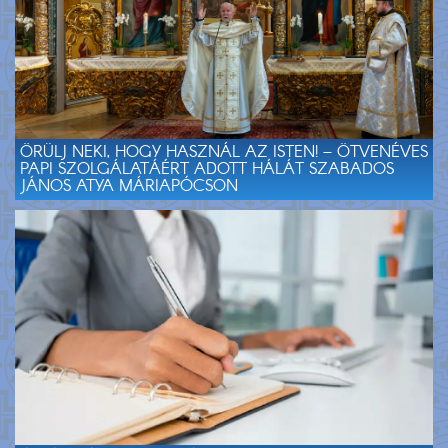
ÖRÜLJ NEKI, HOGY HASZNÁL AZ ISTEN! – ÖTVENÉVES
PAPI SZOLGÁLATÁÉRT ADOTT HÁLÁT SZABADOS
JÁNOS ATYA MÁRIAPÓCSON