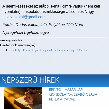
A jelentkezéseket az alábbi e-mail címre várjuk (nem kell
nyomtatni): puspokdudasmiklos@gmail.com és /vagy
intveziskolai@gmail.com
Forrás: Dudás-iskola, fotó: Polyákné Tóth Nóra
Nyíregyházi Egyházmegye
verseny, oktatás
Csatolt dokumentum(ok):
Énekeljünk, énekeljünk népdaléneklési verseny 2019.doc
NÉPSZERŰ HÍREK
ÉRINTŐ – VASÁRNAPI
GONDOLATOK SZABÓ CSABA
PÉTER ATYÁVAL