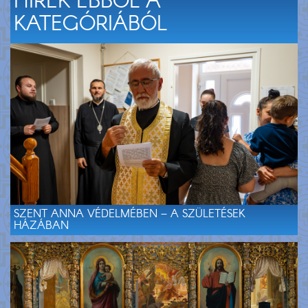
HÍREK EBBŐL A
KATEGÓRIÁBÓL
SZENT ANNA VÉDELMÉBEN – A SZÜLETÉSEK
HÁZÁBAN