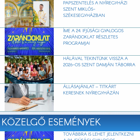
PAPSZENTELÉS A NYÍREGYHÁZI
SZENT MIKLÓS-
SZÉKESEGYHÁZBAN
ÍME A 24. IFJÚSÁGI GYALOGOS
ZARÁNDOKLAT RÉSZLETES
PROGRAMJA!
HÁLÁVAL TEKINTÜNK VISSZA A
2026-OS SZENT DAMJÁN TÁBORRA
ÁLLÁSAJÁNLAT – TITKÁRT
KERESNEK NYÍREGYHÁZÁN
KÖZELGŐ ESEMÉNYEK
TOVÁBBRA IS LEHET JELENTKEZNI