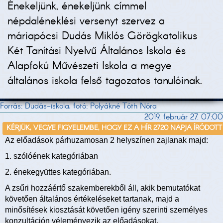
Énekeljünk, énekeljünk címmel
népdaléneklési versenyt szervez a
máriapócsi Dudás Miklós Görögkatolikus
Két Tanítási Nyelvű Általános Iskola és
Alapfokú Művészeti Iskola a megye
általános iskola felső tagozatos tanulóinak.
Forrás: Dudás-iskola, fotó: Polyákné Tóth Nóra
2019. február 27. 07:00
KÉRJÜK, VEGYE FIGYELEMBE, HOGY EZ A HÍR 2720 NAPJA ÍRÓDOTT
Az előadások párhuzamosan 2 helyszínen zajlanak majd:
1. szólóének kategóriában
2. énekegyüttes kategóriában.
A zsűri hozzáértő szakemberekből áll, akik bemutatókat
követően általános értékeléseket tartanak, majd a
minősítések kiosztását követően igény szerinti személyes
konzultáción véleményezik az előadásokat.