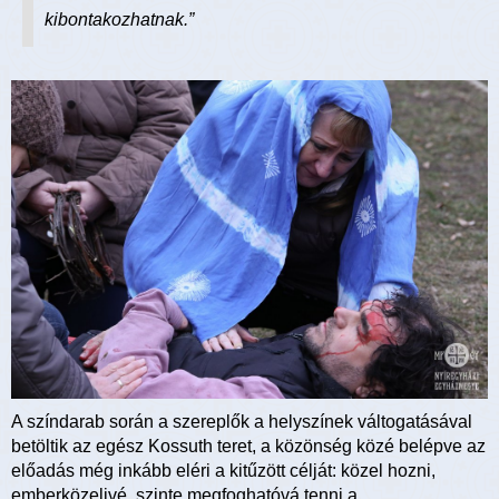
kibontakozhatnak.”
A színdarab során a szereplők a helyszínek váltogatásával
betöltik az egész Kossuth teret, a közönség közé belépve az
előadás még inkább eléri a kitűzött célját: közel hozni,
emberközelivé, szinte megfoghatóvá tenni a