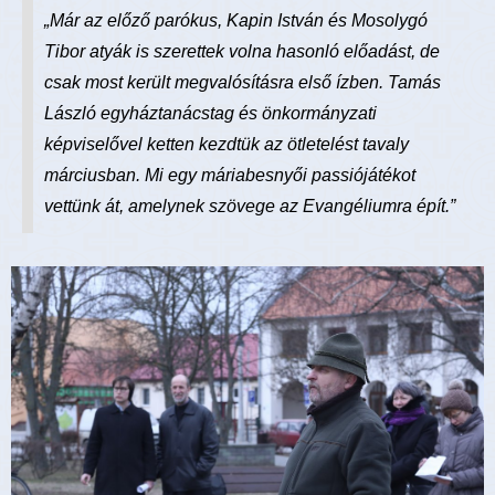
„Már az előző parókus, Kapin István és Mosolygó
Tibor atyák is szerettek volna hasonló előadást, de
csak most került megvalósításra első ízben. Tamás
László egyháztanácstag és önkormányzati
képviselővel ketten kezdtük az ötletelést tavaly
márciusban. Mi egy máriabesnyői passiójátékot
vettünk át, amelynek szövege az Evangéliumra épít.”