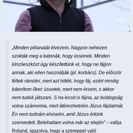
„Minden pillanatát élvezem. Nagyon nehezen
szokták meg a katonák, hogy üssenek. Minden
kínzóeszközt úgy készítettünk el, hogy ne fájjon
annak, aki ellen használják (pl. korbács). De először
féltek rámütni, mert azt hitték, hogy fáj, ezért mindig
bátorítom őket: üssetek, mert nem érzem, s akkor
nem tudok játszani. S ha kicsit is fájna, az boldogság
volna számomra, mert átérezhetném Jézus fájdalmát.
Én nem tudnám elviselni, amit Jézus értünk
szenvedett. Belehaltam volna már az elején” –
vallja
Roland, igazolva, hogy a szereppel való