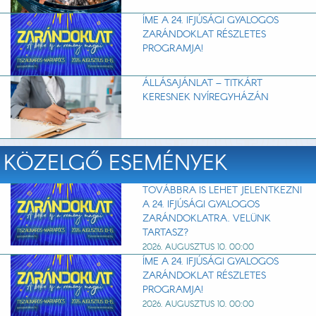
ÍME A 24. IFJÚSÁGI GYALOGOS
ZARÁNDOKLAT RÉSZLETES
PROGRAMJA!
ÁLLÁSAJÁNLAT – TITKÁRT
KERESNEK NYÍREGYHÁZÁN
KÖZELGŐ ESEMÉNYEK
TOVÁBBRA IS LEHET JELENTKEZNI
A 24. IFJÚSÁGI GYALOGOS
ZARÁNDOKLATRA. VELÜNK
TARTASZ?
2026. AUGUSZTUS 10. 00:00
ÍME A 24. IFJÚSÁGI GYALOGOS
ZARÁNDOKLAT RÉSZLETES
PROGRAMJA!
2026. AUGUSZTUS 10. 00:00