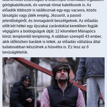
görögkatolikusok, és vannak római katolikusok is. Az
előadók többször is találkoznak egy-egy vacsora, közös
társalgás vagy játék erejéig, Jézusról, a passió
jelentőségéről, és önmagukról beszélgetnek. Az előadás
előtt két héttel egy éjszakai zarándoklat keretében fogják
végigjárni a boldogságok útját: 12 kilométert Máriapócs
körül; templomtól templomig. A stábban szereplő 43 ember,
akik időközben barátok is lettek, az előadás vállalása által
tudatosabban készülnek a húsvétra is. Ez lesz az ő
tanúságtételük.