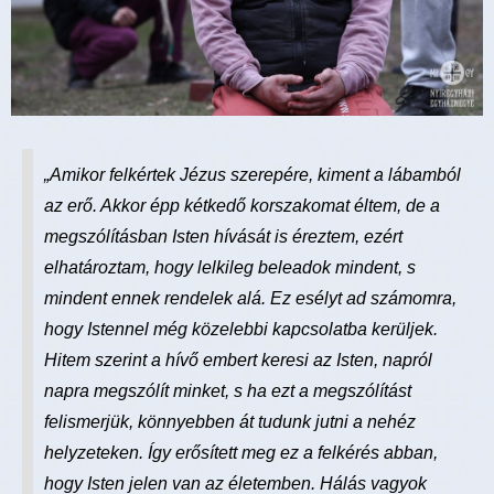
„Amikor felkértek Jézus szerepére, kiment a lábamból
az erő. Akkor épp kétkedő korszakomat éltem, de a
megszólításban Isten hívását is éreztem, ezért
elhatároztam, hogy lelkileg beleadok mindent, s
mindent ennek rendelek alá. Ez esélyt ad számomra,
hogy Istennel még közelebbi kapcsolatba kerüljek.
Hitem szerint a hívő embert keresi az Isten, napról
napra megszólít minket, s ha ezt a megszólítást
felismerjük, könnyebben át tudunk jutni a nehéz
helyzeteken. Így erősített meg ez a felkérés abban,
hogy Isten jelen van az életemben. Hálás vagyok