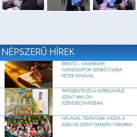
NÉPSZERŰ HÍREK
ÉRINTŐ – VASÁRNAPI
GONDOLATOK SZABÓ CSABA
PÉTER ATYÁVAL
PAPSZENTELÉS A NYÍREGYHÁZI
SZENT MIKLÓS-
SZÉKESEGYHÁZBAN
HÁLÁVAL TEKINTÜNK VISSZA A
2026-OS SZENT DAMJÁN TÁBORRA