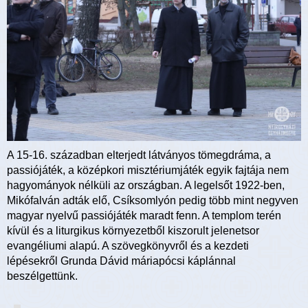
A 15-16. században elterjedt látványos tömegdráma, a
passiójáték, a középkori misztériumjáték egyik fajtája nem
hagyományok nélküli az országban. A legelsőt 1922-ben,
Mikófalván adták elő, Csíksomlyón pedig több mint negyven
magyar nyelvű passiójáték maradt fenn. A templom terén
kívül és a liturgikus környezetből kiszorult jelenetsor
evangéliumi alapú. A szövegkönyvről és a kezdeti
lépésekről Grunda Dávid máriapócsi káplánnal
beszélgettünk.