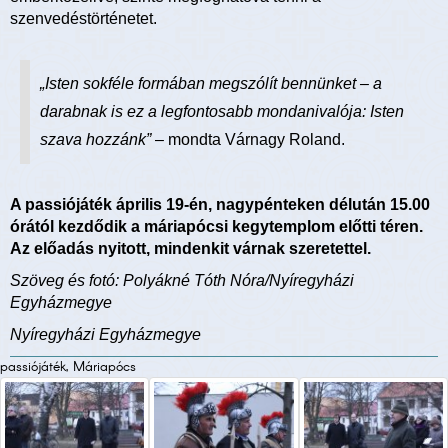
szenvedéstörténetet.
„Isten sokféle formában megszólít bennünket – a
darabnak is ez a legfontosabb mondanivalója: Isten
szava hozzánk”
– mondta Várnagy Roland.
A passiójáték április 19-én, nagypénteken délután 15.00
órától kezdődik a máriapócsi kegytemplom előtti téren.
Az előadás nyitott, mindenkit várnak szeretettel.
Szöveg és fotó: Polyákné Tóth Nóra/Nyíregyházi
Egyházmegye
Nyíregyházi Egyházmegye
passiójáték, Máriapócs