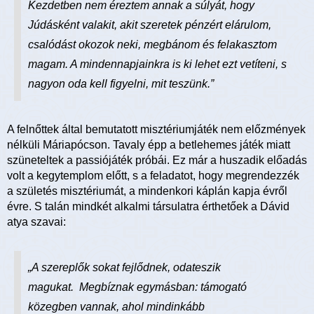
Kezdetben nem éreztem annak a súlyát, hogy
Júdásként valakit, akit szeretek pénzért elárulom,
csalódást okozok neki, megbánom és felakasztom
magam. A mindennapjainkra is ki lehet ezt vetíteni, s
nagyon oda kell figyelni, mit teszünk.”
A felnőttek által bemutatott misztériumjáték nem előzmények
nélküli Máriapócson. Tavaly épp a betlehemes játék miatt
szüneteltek a passiójáték próbái. Ez már a huszadik előadás
volt a kegytemplom előtt, s a feladatot, hogy megrendezzék
a születés misztériumát, a mindenkori káplán kapja évről
évre. S talán mindkét alkalmi társulatra érthetőek a Dávid
atya szavai:
„A szereplők sokat fejlődnek, odateszik
magukat.
Megbíznak egymásban: támogató
közegben vannak, ahol mindinkább