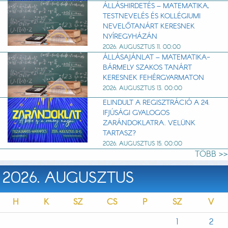
ÁLLÁSHIRDETÉS – MATEMATIKA,
TESTNEVELÉS ÉS KOLLÉGIUMI
NEVELŐTANÁRT KERESNEK
NYÍREGYHÁZÁN
2026. AUGUSZTUS 11. 00:00
ÁLLÁSAJÁNLAT – MATEMATIKA-
BÁRMELY SZAKOS TANÁRT
KERESNEK FEHÉRGYARMATON
2026. AUGUSZTUS 13. 00:00
ELINDULT A REGISZTRÁCIÓ A 24.
IFJÚSÁGI GYALOGOS
ZARÁNDOKLATRA. VELÜNK
TARTASZ?
2026. AUGUSZTUS 15. 00:00
TÖBB >>
2026. AUGUSZTUS
H
K
SZ
CS
P
SZ
V
1
2