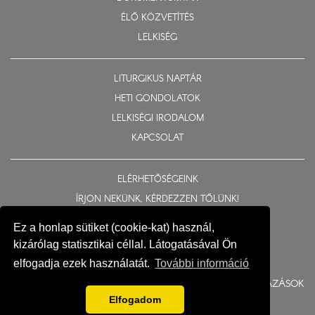
ÉLŐ KÖZVETÍTÉS
LELKISÉG
LITURGIKUS NAPTÁR
HETI GONDOLATOK
LELKISÉGI IRODALOM
KAPCSOLAT
ELÉRHETŐSÉGEINK
ÍRJON NEKÜNK, KÉRDEZZEN TŐLÜNK!
ADATKEZELÉSI TÁJÉKOZTATÓ
Ez a honlap sütiket (cookie-kat) használ,
GYERMEKVÉDELEM
kizárólag statisztikai céllal. Látogatásával Ön
elfogadja ezek használatát.
További információ
BERUHÁZÁSOK
Elfogadom