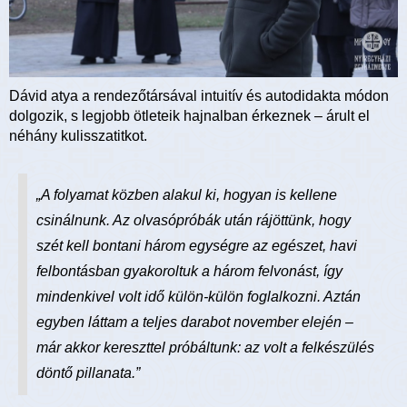
Dávid atya a rendezőtársával intuitív és autodidakta módon
dolgozik, s legjobb ötleteik hajnalban érkeznek – árult el
néhány kulisszatitkot.
„A folyamat közben alakul ki, hogyan is kellene
csinálnunk. Az olvasópróbák után rájöttünk, hogy
szét kell bontani három egységre az egészet, havi
felbontásban gyakoroltuk a három felvonást, így
mindenkivel volt idő külön-külön foglalkozni. Aztán
egyben láttam a teljes darabot november elején –
már akkor kereszttel próbáltunk: az volt a felkészülés
döntő pillanata.”