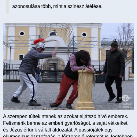
azonosulása több, mint a színész átélése.
A szerepen túltekintenek az azokat eljátszó hívő emberek.
Felismerik benne az emberi gyarlóságot, a saját vétkeiket,
és Jézus értünk vállalt áldozatát. A passiójáték egy
ökumenikus összefogás: a főszereplő református, legtöbben