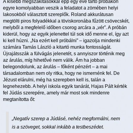
A kisebb megszakításokkal épp egy éve tartó próbákon
egyre komolyabban veszik a feladatot a zömében helyi
lakosokból választott szereplők. Roland akkurátusan
megtölti piros folyadékkal a töviskoronába fűzött csövecskét,
melyből a megfelelő időben csorog arcára a „vér”. A próbán
kiderül, hogy az egyik jelenettel túl sok idő menne el, így azt
ki kell húzni. „Na ezért kell próbálni” – igazolja mindenki
számára Tamás László a kitartó munka fontosságát.
Újrajátsszák a fülvágás jelenetét, s annyiszor történik meg
az árulás, míg hihetővé nem válik. Ám ha jobban
belegondolunk, az árulás – főként pénzért – a mai
társadalomban nem oly ritka, hogy ne ismernénk fel. De
Jézust elárulni, még ha szerepben kell is, talán a
legnehezebb. A helyi iskola egyik tanárát, Hajas Pált kérték
fel Júdás szerepére, amely már most sok mindenre
megtanította őt:
„Negatív szerep a Júdásé, nehéz megformálni, nem
is a szöveget, sokkal inkább a testbeszédet.