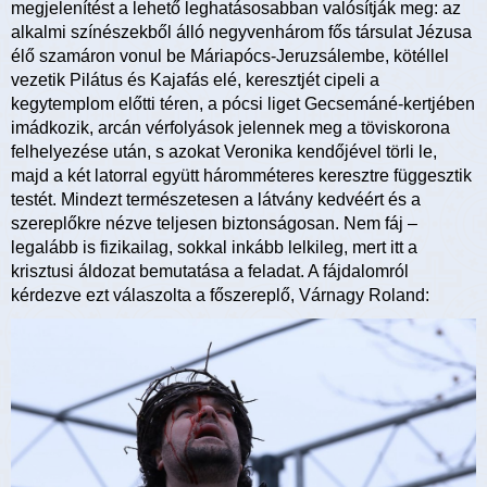
megjelenítést a lehető leghatásosabban valósítják meg: az
alkalmi színészekből álló negyvenhárom fős társulat Jézusa
élő szamáron vonul be Máriapócs-Jeruzsálembe, kötéllel
vezetik Pilátus és Kajafás elé, keresztjét cipeli a
kegytemplom előtti téren, a pócsi liget Gecsemáné-kertjében
imádkozik, arcán vérfolyások jelennek meg a töviskorona
felhelyezése után, s azokat Veronika kendőjével törli le,
majd a két latorral együtt háromméteres keresztre függesztik
testét. Mindezt természetesen a látvány kedvéért és a
szereplőkre nézve teljesen biztonságosan. Nem fáj –
legalább is fizikailag, sokkal inkább lelkileg, mert itt a
krisztusi áldozat bemutatása a feladat. A fájdalomról
kérdezve ezt válaszolta a főszereplő, Várnagy Roland: