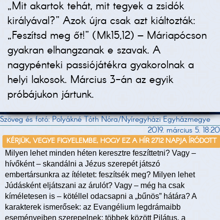
„Mit akartok tehát, mit tegyek a zsidók
királyával?” Azok újra csak azt kiáltozták:
„Feszítsd meg őt!” (Mk15,12) – Máriapócson
gyakran elhangzanak e szavak. A
nagypénteki passiójátékra gyakorolnak a
helyi lakosok. Március 3-án az egyik
próbájukon jártunk.
Szöveg és fotó: Polyákné Tóth Nóra/Nyíregyházi Egyházmegye
2019. március 5. 18:20
KÉRJÜK, VEGYE FIGYELEMBE, HOGY EZ A HÍR 2712 NAPJA ÍRÓDOTT
Milyen lehet minden héten keresztre feszíttetni? Vagy –
hívőként – skandálni a Jézus szerepét játszó
embertársunkra az ítéletet: feszítsék meg? Milyen lehet
Júdásként eljátszani az árulót? Vagy – még ha csak
kíméletesen is – kötéllel odacsapni a „bűnös” hátára? A
karakterek ismerősek: az Evangélium legdrámaibb
eseményeiben szerepelnek; többek között Pilátus, a