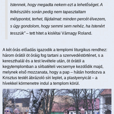
Istennek, hogy megadta nekem ezt a lehetőséget. A
felkészülés során pedig nem tapasztaltam
mélypontot, terhet, fájdalmat: minden percét élvezem,
s úgy gondolom, hogy semmi sem nehéz, ha Istenért
tesszük” –
tett hitet a kislétai Várnagy Roland.
A két órás előadás igazodik a templomi liturgikus rendhez:
három órától öt óráig fog tartani a szenvedéstörténet, s a
kereszthalál és a test levétele után, öt órától a
kegytemplomban a sírbatételi vecsernye kezdődik majd,
melynek első mozzanata, hogy a pap – hátán hordozva a
Krisztus testét ábrázoló síri leplet, a plastyenyicát – a
hívekkel körmenetre indul a templom körül.