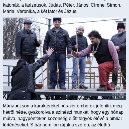
katonák, a farizeusok, Júdás, Péter, János, Cirenei Simon,
Mária, Veronika, a két lator és Jézus.
Máriapócson a karaktereket hús-vér emberek jelenítik meg
hétről hétre, gyakorolva a színészi munkát, hogy egy hónap
múlva, nagypénteken közönség előtt tegyék élővé a bibliai
történéseket. S bár nem forr rájuk a szerep, az élethű