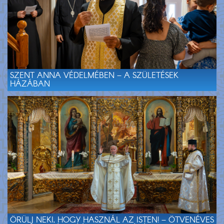
SZENT ANNA VÉDELMÉBEN – A SZÜLETÉSEK
HÁZÁBAN
ÖRÜLJ NEKI, HOGY HASZNÁL AZ ISTEN! – ÖTVENÉVES