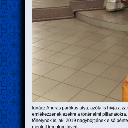
Ignácz András parókus atya, azóta is hívja a za
emlékezzenek ezekre a történelmi pillanatokra. 
főhelynök is, aki 2019 nagyböjtjének első pénte
megtelt templom híveit.