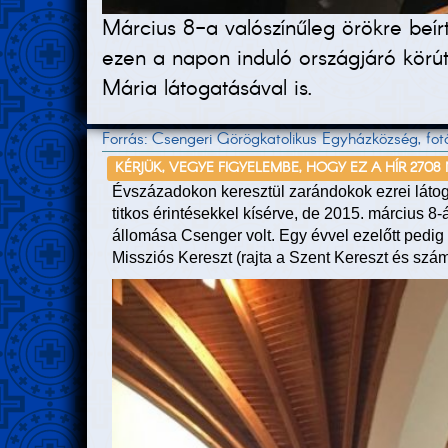
Március 8-a valószínűleg örökre be
ezen a napon induló országjáró körú
Mária látogatásával is.
Forrás: Csengeri Görögkatolikus Egyházközség, fotó
KÉRJÜK, VEGYE FIGYELEMBE, HOGY EZ A HÍR 2708
Évszázadokon keresztül zarándokok ezrei látoga
titkos érintésekkel kísérve, de 2015. március 8-
állomása Csenger volt. Egy évvel ezelőtt pedig
Missziós Kereszt (rajta a Szent Kereszt és szám