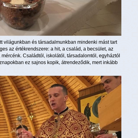
t világunkban és társadalmunkban mindenki mást tart
s az értékrendszere: a hit, a család, a becsület, az
 mércénk. Családtól, iskolától, társadalomtól, egyháztól
öznapokban ez sajnos kopik, átrendeződik, mert inkább