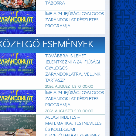
TÁBORRA
ÍME A 24. IFJÚSÁGI GYALOGOS
ZARÁNDOKLAT RÉSZLETES
PROGRAMJA!
KÖZELGŐ ESEMÉNYEK
TOVÁBBRA IS LEHET
JELENTKEZNI A 24. IFJÚSÁGI
GYALOGOS
ZARÁNDOKLATRA. VELÜNK
TARTASZ?
2026. AUGUSZTUS 10. 00:00
ÍME A 24. IFJÚSÁGI GYALOGOS
ZARÁNDOKLAT RÉSZLETES
PROGRAMJA!
2026. AUGUSZTUS 10. 00:00
ÁLLÁSHIRDETÉS –
MATEMATIKA, TESTNEVELÉS
ÉS KOLLÉGIUMI
NEVELŐTANÁRT KERESNEK