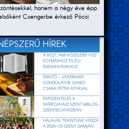
szöntésekkel, hanem a négy éve épp
 elsőként Csengerbe érkező Pócsi
NÉPSZERŰ HÍREK
A BÖJT, AMI KÖZELEBB VISZ
EGYMÁSHOZ ÉS ÉGI
ÉDESANYÁNKHOZ
ÉRINTŐ – VASÁRNAPI
GONDOLATOK SZABÓ
CSABA PÉTER ATYÁVAL
PAPSZENTELÉS A
NYÍREGYHÁZI SZENT MIKLÓS-
SZÉKESEGYHÁZBAN
HÁLÁVAL TEKINTÜNK VISSZA
A 2026-OS SZENT DAMJÁN