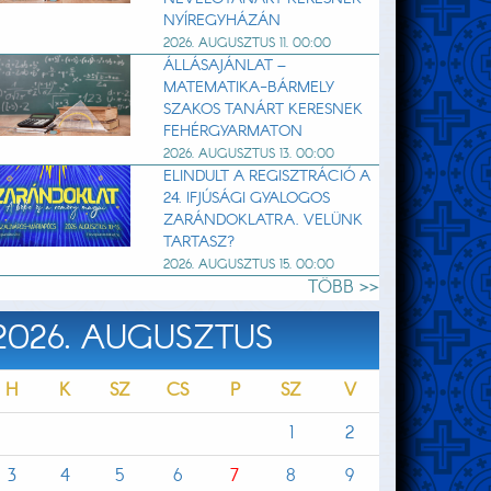
NYÍREGYHÁZÁN
2026. AUGUSZTUS 11. 00:00
ÁLLÁSAJÁNLAT –
MATEMATIKA-BÁRMELY
SZAKOS TANÁRT KERESNEK
FEHÉRGYARMATON
2026. AUGUSZTUS 13. 00:00
ELINDULT A REGISZTRÁCIÓ A
24. IFJÚSÁGI GYALOGOS
ZARÁNDOKLATRA. VELÜNK
TARTASZ?
2026. AUGUSZTUS 15. 00:00
TÖBB >>
2026. AUGUSZTUS
H
K
SZ
CS
P
SZ
V
1
2
3
4
5
6
7
8
9