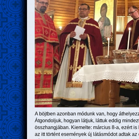
A böjtben azonban módunk van, hogy áthelyezz
Átgondoljuk, hogyan látjuk, láttuk eddig mindez
összhangjában. Kiemelte: március 8-a, ezért is 
az itt történt események új látásmódot adtak a