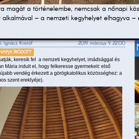
írta magát a történelembe, nemcsak a nőnapi kö
t alkalmával – a nemzeti kegyhelyet elhagyva –
: Ignácz Kristóf
2019. március 9. 22:00
 NAPJA ÍRÓDOTT
tják, keresik fel a nemzeti kegyhelyet, imádsággal és
án Mária indult el, hogy felkeresse gyermekeit: első
 újabb vendég érkezett a görögkatolikus közösséghez: a
os szent ereklyéje).