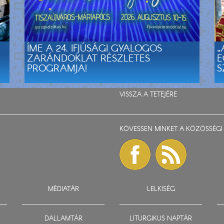
ÍME A 24. IFJÚSÁGI GYALOGOS
„
ZARÁNDOKLAT RÉSZLETES
E
PROGRAMJA!
S
VISSZA A TETEJÉRE
KÖVESSEN MINKET A KÖZÖSSÉGI 
MÉDIATÁR
LELKISÉG
DALLAMTÁR
LITURGIKUS NAPTÁR