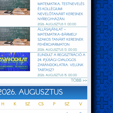
MATEMATIKA, TESTNEVELÉS
ÉS KOLLÉGIUMI
NEVELŐTANÁRT KERESNEK
NYÍREGYHÁZÁN
2026. AUGUSZTUS 11. 00:00
ÁLLÁSAJÁNLAT –
MATEMATIKA-BÁRMELY
SZAKOS TANÁRT KERESNEK
FEHÉRGYARMATON
2026. AUGUSZTUS 13. 00:00
ELINDULT A REGISZTRÁCIÓ A
24. IFJÚSÁGI GYALOGOS
ZARÁNDOKLATRA. VELÜNK
TARTASZ?
2026. AUGUSZTUS 15. 00:00
TÖBB >>
2026. AUGUSZTUS
H
K
SZ
CS
P
SZ
V