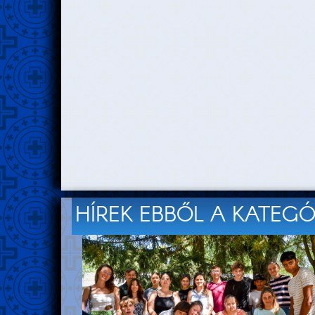
HÍREK EBBŐL A KATEG