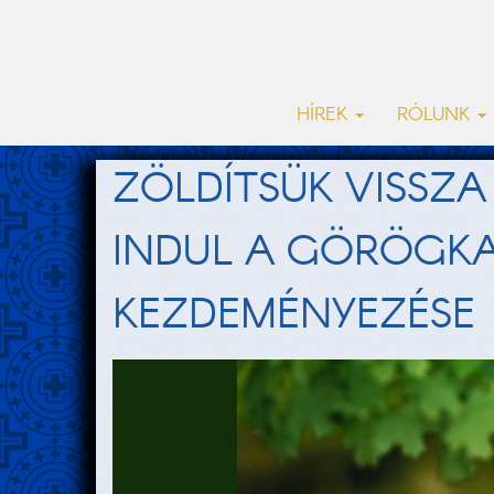
HÍREK
RÓLUNK
ZÖLDÍTSÜK VISSZ
INDUL A GÖRÖGKA
KEZDEMÉNYEZÉSE