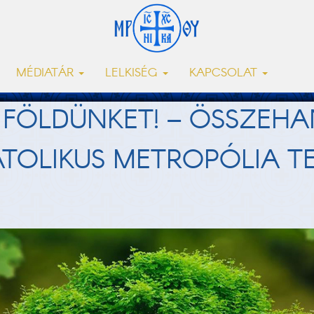
MÉDIATÁR
LELKISÉG
KAPCSOLAT
A FÖLDÜNKET! – ÖSSZEH
TOLIKUS METROPÓLIA T