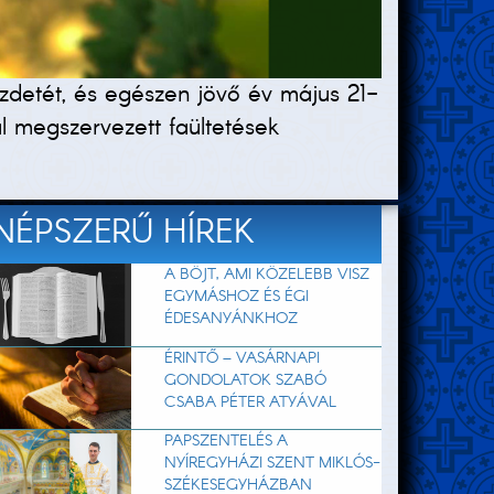
ezdetét, és egészen jövő év május 21-
l megszervezett faültetések
NÉPSZERŰ HÍREK
A BÖJT, AMI KÖZELEBB VISZ
EGYMÁSHOZ ÉS ÉGI
ÉDESANYÁNKHOZ
ÉRINTŐ – VASÁRNAPI
GONDOLATOK SZABÓ
CSABA PÉTER ATYÁVAL
PAPSZENTELÉS A
NYÍREGYHÁZI SZENT MIKLÓS-
SZÉKESEGYHÁZBAN