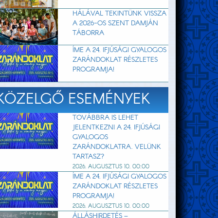
HÁLÁVAL TEKINTÜNK VISSZA
A 2026-OS SZENT DAMJÁN
TÁBORRA
ÍME A 24. IFJÚSÁGI GYALOGOS
ZARÁNDOKLAT RÉSZLETES
PROGRAMJA!
KÖZELGŐ ESEMÉNYEK
TOVÁBBRA IS LEHET
JELENTKEZNI A 24. IFJÚSÁGI
GYALOGOS
ZARÁNDOKLATRA. VELÜNK
TARTASZ?
2026. AUGUSZTUS 10. 00:00
ÍME A 24. IFJÚSÁGI GYALOGOS
ZARÁNDOKLAT RÉSZLETES
PROGRAMJA!
2026. AUGUSZTUS 10. 00:00
ÁLLÁSHIRDETÉS –