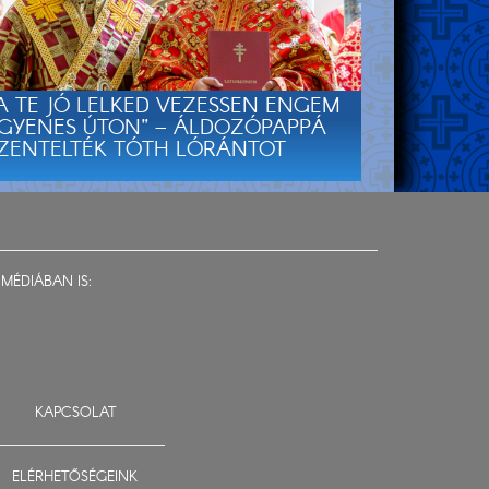
A TE JÓ LELKED VEZESSEN ENGEM
GYENES ÚTON” – ÁLDOZÓPAPPÁ
ZENTELTÉK TÓTH LÓRÁNTOT
MÉDIÁBAN IS:
KAPCSOLAT
ELÉRHETŐSÉGEINK