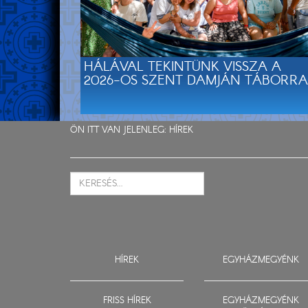
HÁLÁVAL TEKINTÜNK VISSZA A
2026-OS SZENT DAMJÁN TÁBORRA
ÖN ITT VAN JELENLEG:
HÍREK
HÍREK
EGYHÁZMEGYÉNK
FRISS HÍREK
EGYHÁZMEGYÉNK