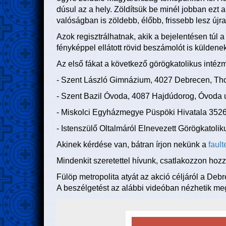
dúsul az a hely. Zöldítsük be minél jobban ezt
valóságban is zöldebb, élőbb, frissebb lesz újr
Azok regisztrálhatnak, akik a bejelentésen túl a
fényképpel ellátott rövid beszámolót is küldenek
Az első fákat a következő görögkatolikus intézm
- Szent László Gimnázium, 4027 Debrecen, Th
- Szent Bazil Óvoda, 4087 Hajdúdorog, Óvoda 
- Miskolci Egyházmegye Püspöki Hivatala 3526 
- Istenszülő Oltalmáról Elnevezett Görögkatolik
Akinek kérdése van, bátran írjon nekünk a
faul
Mindenkit szeretettel hívunk, csatlakozzon hoz
Fülöp metropolita atyát az akció céljáról a Deb
A beszélgetést az alábbi videóban nézhetik me