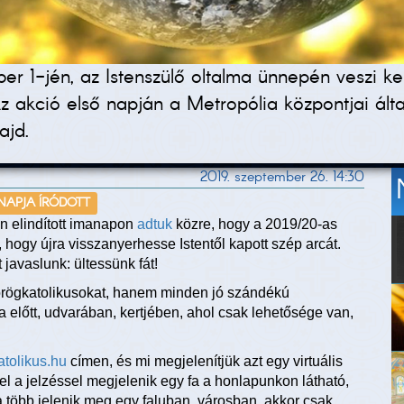
ber 1-jén, az Istenszülő oltalma ünnepén veszi k
 akció első napján a Metropólia központjai álta
majd.
2019. szeptember 26. 14:30
 NAPJA ÍRÓDOTT
 elindított imanapon
adtuk
közre, hogy a 2019/20-as
hogy újra visszanyerhesse Istentől kapott szép arcát.
 javaslunk: ültessünk fát!
örögkatolikusokat, hanem minden jó szándékú
 előtt, udvarában, kertjében, ahol csak lehetősége van,
tolikus.hu
címen, és mi megjelenítjük azt egy virtuális
zel a jelzéssel megjelenik egy fa a honlapunkon látható,
 több jelenik meg egy faluban, városban, akkor csak