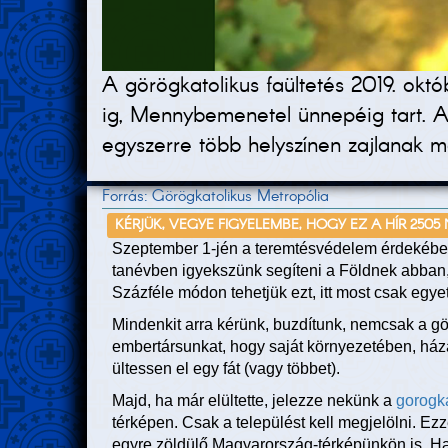
A görögkatolikus faültetés 2019. októ
ig, Mennybemenetel ünnepéig tart. Az
egyszerre több helyszínen zajlanak 
Forrás: Görögkatolikus Metropólia
KÉRJÜK, VEGYE FIGYELEMBE, HOGY EZ A HÍR 2505
Szeptember 1-jén a teremtésvédelem érdekében
tanévben igyekszünk segíteni a Földnek abban, 
Százféle módon tehetjük ezt, itt most csak egyet
Mindenkit arra kérünk, buzdítunk, nemcsak a g
embertársunkat, hogy saját környezetében, háza
ültessen el egy fát (vagy többet).
Majd, ha már elültette, jelezze nekünk a
gorogka
térképen. Csak a települést kell megjelölni. Ez
egyre zöldülő Magyarország-térképünkön is. Ha