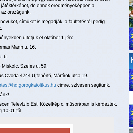
 a játéktérképet, de ennek eredményeképpen a
a az országunk.
 nevüket, címüket is megadják, a faültetésről pedig
.
ényekben ültetjük el október 1-jén:
omas Mann u. 16.
u. 6.
Miskolc, Szeles u. 59.
us Óvoda 4244 Újfehértó, Mártírok utca 19.
tetes@hd.gorogkatolikus.hu
címre, szívesen segítünk.
zánk!
recen Televízió Esti Közelkép c. műsorában is kérdezték.
g 10:01-től.