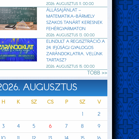
2026. AUGUSZTUS 11. 00:00
ÁLLÁSAJÁNLAT –
MATEMATIKA-BÁRMELY
SZAKOS TANÁRT KERESNEK
FEHÉRGYARMATON
2026. AUGUSZTUS 13. 00:00
ELINDULT A REGISZTRÁCIÓ A
24. IFJÚSÁGI GYALOGOS
ZARÁNDOKLATRA. VELÜNK
TARTASZ?
2026. AUGUSZTUS 15. 00:00
TÖBB >>
2026. AUGUSZTUS
H
K
SZ
CS
P
SZ
V
1
2
3
4
5
6
7
8
9
10
11
12
13
14
15
16