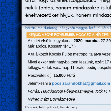
arra, hogy az énekszolgálatukat mé
nekik fontos, hanem mindazokra is k
énekvezetőket hívjuk, hanem mindazok
Forrás: Hajdúdorogi Főegyházmegye, fotó: P. Tóth
KÉRJÜK, VEGYE FIGYELEMBE, HOGY EZ A HÍR 2393
Az idei első lelkigyakorlat
2020. március 27-29
Máriapócs, Kossuth tér 17.).
A találkozót Kocsis Fülöp metropolita atya vezet
Mivel ekkor már nagyböjtben leszünk, ezért 17 ó
lelkigyakorlat, vasárnap 11 órától pedig püspöki
Részvételi díj:
15.000 Ft/fő
Jelentkezni a
pocsizarandokhaz@gmail.com
Forrás: Hajdúdorogi Főegyházmegye, fotó: P. T
Nyíregyházi Egyházmegye
kántorok, lelkigyakorlat, Kocsis Fülöp