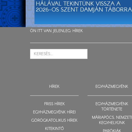
HÁLÁVAL TEKINTÜNK VISSZA A
2026-OS SZENT DAMJÁN TÁBORRA
ÖN ITT VAN JELENLEG:
HÍREK
HÍREK
EGYHÁZMEGYÉNK
FRISS HÍREK
EGYHÁZMEGYÉNK
TÖRTÉNETE
EGYHÁZMEGYÉNK HÍREI
MÁRIAPÓCS, NEMZETI
GÖRÖGKATOLIKUS HÍREK
KEGYHELYÜNK
KITEKINTŐ
PARÓKIÁK