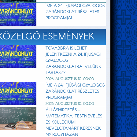
ÍME A 24. IFJÚSÁGI GYALOGOS
ZARÁNDOKLAT RÉSZLETES
PROGRAMJA!
KÖZELGŐ ESEMÉNYEK
TOVÁBBRA IS LEHET
JELENTKEZNI A 24. IFJÚSÁGI
GYALOGOS
ZARÁNDOKLATRA. VELÜNK
TARTASZ?
2026. AUGUSZTUS 10. 00:00
ÍME A 24. IFJÚSÁGI GYALOGOS
ZARÁNDOKLAT RÉSZLETES
PROGRAMJA!
2026. AUGUSZTUS 10. 00:00
ÁLLÁSHIRDETÉS –
MATEMATIKA, TESTNEVELÉS
ÉS KOLLÉGIUMI
NEVELŐTANÁRT KERESNEK
NYÍREGYHÁZÁN