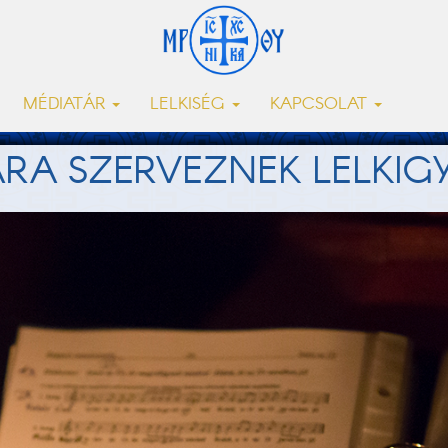
MÉDIATÁR
LELKISÉG
KAPCSOLAT
A SZERVEZNEK LELKIG