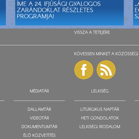
ÍME A 24. IFJÚSÁGI GYALOGOS
„
ZARÁNDOKLAT RÉSZLETES
E
PROGRAMJA!
S
VISSZA A TETEJÉRE
KÖVESSEN MINKET A KÖZÖSSÉGI 
MÉDIATÁR
LELKISÉG
DALLAMTÁR
LITURGIKUS NAPTÁR
VIDEOTÁR
HETI GONDOLATOK
DOKUMENTUMTÁR
LELKISÉGI IRODALOM
ÉLŐ KÖZVETÍTÉS