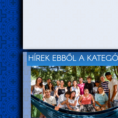
HÍREK EBBŐL A KATEG