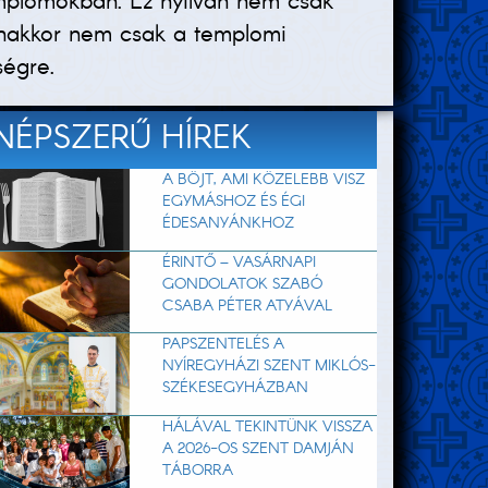
mplomokban. Ez nyilván nem csak
yanakkor nem csak a templomi
ségre.
NÉPSZERŰ HÍREK
A BÖJT, AMI KÖZELEBB VISZ
EGYMÁSHOZ ÉS ÉGI
ÉDESANYÁNKHOZ
ÉRINTŐ – VASÁRNAPI
GONDOLATOK SZABÓ
CSABA PÉTER ATYÁVAL
PAPSZENTELÉS A
NYÍREGYHÁZI SZENT MIKLÓS-
SZÉKESEGYHÁZBAN
HÁLÁVAL TEKINTÜNK VISSZA
A 2026-OS SZENT DAMJÁN
TÁBORRA