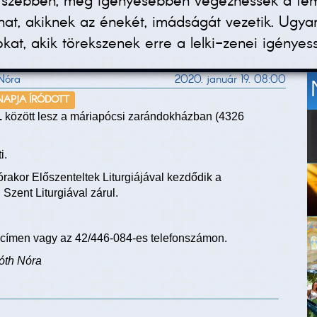
g szebben, még igényesebben végezhessék a te
ihat, akiknek az énekét, imádságát vezetik. Ug
at, akik törekszenek erre a lelki-zenei igényes
 Nóra
2020. január 19. 08:00
 NAPJA ÍRÓDOTT
.
között lesz a máriapócsi zarándokházban (4326
i.
rakor Előszenteltek Liturgiájával kezdődik a
 Szent Liturgiával zárul.
címen vagy az 42/446-084-es telefonszámon.
óth Nóra