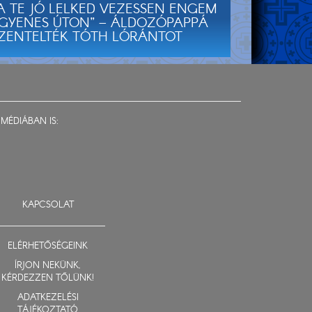
A TE JÓ LELKED VEZESSEN ENGEM
GYENES ÚTON” – ÁLDOZÓPAPPÁ
ZENTELTÉK TÓTH LÓRÁNTOT
MÉDIÁBAN IS:
KAPCSOLAT
ELÉRHETŐSÉGEINK
ÍRJON NEKÜNK,
KÉRDEZZEN TŐLÜNK!
ADATKEZELÉSI
TÁJÉKOZTATÓ