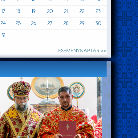
17
18
19
20
21
22
23
24
25
26
27
28
29
30
31
ESEMÉNYNAPTÁR >>