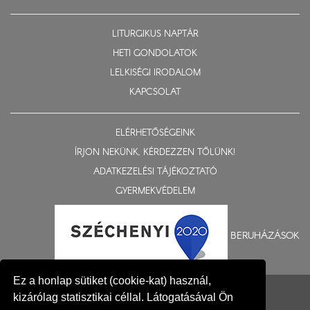
LITURGIKUS NAPTÁR
HETI GONDOLATOK
LELKISÉGI IRODALOM
KAPCSOLAT
ELÉRHETŐSÉGEINK
ÍRJON NEKÜNK, KÉRDEZZEN TŐLÜNK!
ADATKEZELÉSI TÁJÉKOZTATÓ
GYERMEKVÉDELEM
BERUHÁZÁSOK
Ez a honlap sütiket (cookie-kat) használ,
© 2015-2026 Nyíregyházi Egyházmegye
kizárólag statisztikai céllal. Látogatásával Ön
Impresszum