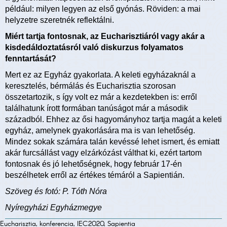
például: milyen legyen az első gyónás. Röviden: a mai
helyzetre szeretnék reflektálni.
Miért tartja fontosnak, az Eucharisztiáról vagy akár a
kisdedáldoztatásról való diskurzus folyamatos
fenntartását?
Mert ez az Egyház gyakorlata. A keleti egyházaknál a
keresztelés, bérmálás és Eucharisztia szorosan
összetartozik, s így volt ez már a kezdetekben is: erről
találhatunk írott formában tanúságot már a második
századból. Ehhez az ősi hagyományhoz tartja magát a keleti
egyház, amelynek gyakorlására ma is van lehetőség.
Mindez sokak számára talán kevéssé lehet ismert, és emiatt
akár furcsállást vagy elzárkózást válthat ki, ezért tartom
fontosnak és jó lehetőségnek, hogy február 17-én
beszélhetek erről az értékes témáról a Sapientián.
Szöveg és fotó: P. Tóth Nóra
Nyíregyházi Egyházmegye
Eucharisztia, konferencia, IEC2020, Sapientia