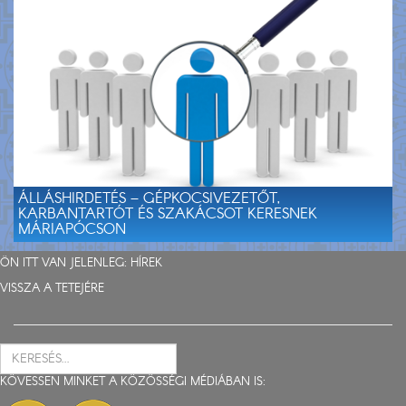
ÁLLÁSHIRDETÉS – GÉPKOCSIVEZETŐT,
KARBANTARTÓT ÉS SZAKÁCSOT KERESNEK
MÁRIAPÓCSON
ÖN ITT VAN JELENLEG:
HÍREK
VISSZA A TETEJÉRE
KÖVESSEN MINKET A KÖZÖSSÉGI MÉDIÁBAN IS: