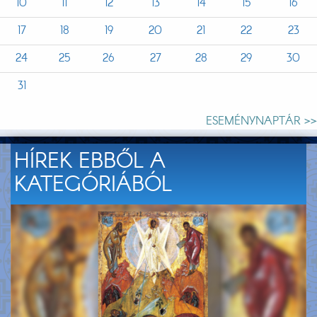
10
11
12
13
14
15
16
17
18
19
20
21
22
23
24
25
26
27
28
29
30
31
ESEMÉNYNAPTÁR >>
HÍREK EBBŐL A
KATEGÓRIÁBÓL