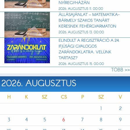
NYÍREGYHÁZÁN
2026. AUGUSZTUS 11. 00:00
ÁLLÁSAJÁNLAT – MATEMATIKA-
BÁRMELY SZAKOS TANÁRT
KERESNEK FEHÉRGYARMATON
2026. AUGUSZTUS 13. 00:00
ELINDULT A REGISZTRÁCIÓ A 24.
IFJÚSÁGI GYALOGOS
ZARÁNDOKLATRA. VELÜNK
TARTASZ?
2026. AUGUSZTUS 15. 00:00
TÖBB >>
2026. AUGUSZTUS
H
K
SZ
CS
P
SZ
V
1
2
3
4
5
6
7
8
9