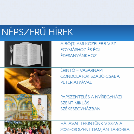
NÉPSZERŰ HÍREK
A BÖJT, AMI KÖZELEBB VISZ
EGYMÁSHOZ ÉS ÉGI
ÉDESANYÁNKHOZ
ÉRINTŐ – VASÁRNAPI
GONDOLATOK SZABÓ CSABA
PÉTER ATYÁVAL
PAPSZENTELÉS A NYÍREGYHÁZI
SZENT MIKLÓS-
SZÉKESEGYHÁZBAN
HÁLÁVAL TEKINTÜNK VISSZA A
2026-OS SZENT DAMJÁN TÁBORRA