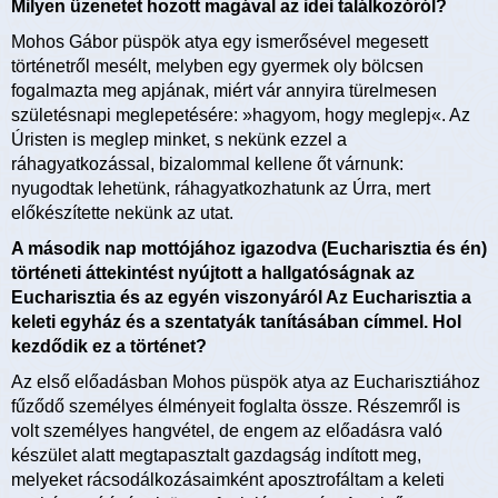
Milyen üzenetet hozott magával az idei találkozóról?
Mohos Gábor püspök atya egy ismerősével megesett
történetről mesélt, melyben egy gyermek oly bölcsen
fogalmazta meg apjának, miért vár annyira türelmesen
születésnapi meglepetésére: »hagyom, hogy meglepj«. Az
Úristen is meglep minket, s nekünk ezzel a
ráhagyatkozással, bizalommal kellene őt várnunk:
nyugodtak lehetünk, ráhagyatkozhatunk az Úrra, mert
előkészítette nekünk az utat.
A második nap mottójához igazodva (Eucharisztia és én)
történeti áttekintést nyújtott a hallgatóságnak az
Eucharisztia és az egyén viszonyáról Az Eucharisztia a
keleti egyház és a szentatyák tanításában címmel. Hol
kezdődik ez a történet?
Az első előadásban Mohos püspök atya az Eucharisztiához
fűződő személyes élményeit foglalta össze. Részemről is
volt személyes hangvétel, de engem az előadásra való
készület alatt megtapasztalt gazdagság indított meg,
melyeket rácsodálkozásaimként aposztrofáltam a keleti