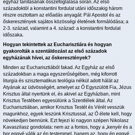
egyház tanításának összefoglalása során. Az első
századoktól a konstantini fordulat utáni időszakig három
részre osztottam az előadás anyagát: Pál Apostol és az
őskeresztények sajátos közösségi életének formálódása; a
2-3. század, valamint a 4. század: a konstantini fordulat
időszaka.
Hogyan tekintettek az Eucharisztiára és hogyan
gyakorolták a szentáldozást az első századok
egyházának hívei, az őskeresztények?
Minden az Eucharisztiából fakad. Az Egyház az első
századokban a maga egyszerűségében, még kiforrott
liturgia és szisztematikus teológia nélkül adott hálát az
Atyának az üdvösségért, amelyet az Ő Egyszülött Fia, Jézus
Krisztus által nyertünk el, és akivel az Egyházban, mint
Krisztus Testében egyesülünk a Szentlélek által. Az
Eucharisztiában, amikor Krisztus Testét és Vérét vesszük
magunkhoz, egyek leszünk Krisztussal, az Ő élete kell, hogy
növekedjen bennünk. Ezt fejezi ki nagyon szépen Nikolasz
Kavaszilasz gondolata: nem az a fontos, hogy a „kenyér és a
bor eggyé válik az én testemmel, hanem az, hogy én eggyé