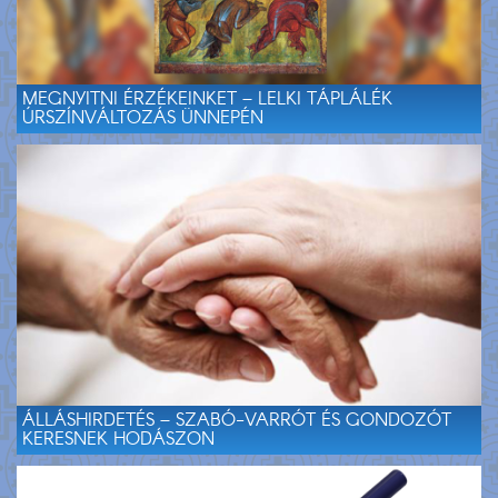
MEGNYITNI ÉRZÉKEINKET – LELKI TÁPLÁLÉK
ÚRSZÍNVÁLTOZÁS ÜNNEPÉN
ÁLLÁSHIRDETÉS – SZABÓ-VARRÓT ÉS GONDOZÓT
KERESNEK HODÁSZON