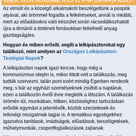
KÉRJÜK, VEGYE FIGYELEMBE, HOGY EZ A HÍR 2365 NAPJA ÍRÓDOTT
Az elmúlt és a közelgő alkalmakról beszélgettünk a püspök
atyával, aki örömmel fogadta a felkéréseket, annál is inkább,
mert az előadásokra való készület során rácsodálkozhatott
újra a témáról a történeti forrásokban fellelhető anyag
gazdagságára.
Hogyan és miben erősíti, segíti a lelkipásztorokat egy
találkozó, mint amilyen az
Országos Lelkipásztori-
Teológiai Napok
?
A lelkipásztori napok igazi kincse, hogy még a
kommunizmus idején is, mikor tiltott volt a találkozás, meg
tudták szervezni, talán pont ezért mindig Egerben rendezik
meg, s bár az egyházi személyeknek zsúfolt a naptáruk,
ezen a találkozón évről évre megtelik a létszám. A találkozás
örömén túl, munkában, hitben, közösséghez tartozásban
erősítik egymást a jelenlévők, köztük szerzetesek és
lelkiségi mozgalmak tagjai is. A tematikus egységekhez
igazodva tanítások, imádságok, előadások, beszélgetések,
műhelymunkák, csoportfoglalkozások zajlanak.