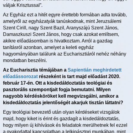
váljak Krisztussal”.
Az Egyház ezt a hitét egyre érettebb formában adta tovább,
amelyről az egyházatyák tanúskodnak, mint Jeruzsálemi
Szent Cirill, nagy Szent Bazil, Aranyszájú Szent János,
Damaszkuszi Szent János, hogy csak azokat említsem,
akikre előadásomban is hivatkoztam. Arról a gazdag
tanításról azonban, amelyet a keleti egyház
hagyományában találunk az Eucharisztiáról nehéz néhány
mondatban beszélni.
Az Eucharisztia témájában a
Sapientián meghirdetett
előadássorozat
részeként is tart majd előadást 2020.
február 17-én. Ott a kisdedáldoztatás teológiai és
pasztorális szempontjait fogja bemutatni. Milyen
nagyobb kérdésköröket kell megvizsgálni, amikor a
kisdedáldoztatás jelentőségét akarjuk tisztán láttatni?
Egy teológiai bevezető után olyan kérdéseket vizsgálok
majd, hogy kiket is érint és gazdagít a kisdedáldoztatás,
hogy milyen új kihívások és feladatok merülhetnek fel ezzel
a gyakorlattal kapcsolatban a lelkipásztori munkában, mint