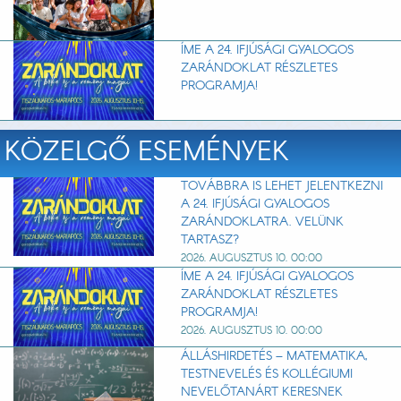
ÍME A 24. IFJÚSÁGI GYALOGOS
ZARÁNDOKLAT RÉSZLETES
PROGRAMJA!
KÖZELGŐ ESEMÉNYEK
TOVÁBBRA IS LEHET JELENTKEZNI
A 24. IFJÚSÁGI GYALOGOS
ZARÁNDOKLATRA. VELÜNK
TARTASZ?
2026. AUGUSZTUS 10. 00:00
ÍME A 24. IFJÚSÁGI GYALOGOS
ZARÁNDOKLAT RÉSZLETES
PROGRAMJA!
2026. AUGUSZTUS 10. 00:00
ÁLLÁSHIRDETÉS – MATEMATIKA,
TESTNEVELÉS ÉS KOLLÉGIUMI
NEVELŐTANÁRT KERESNEK