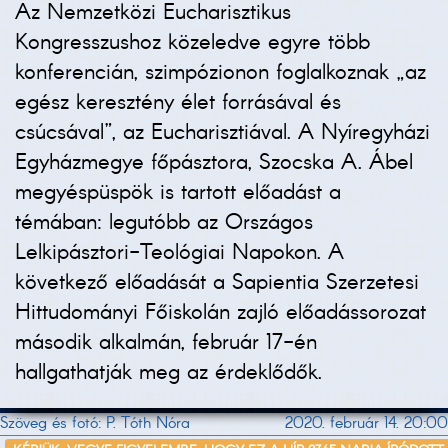
Az Nemzetközi Eucharisztikus
Kongresszushoz közeledve egyre több
konferencián, szimpózionon foglalkoznak „az
egész keresztény élet forrásával és
csúcsával”, az Eucharisztiával. A Nyíregyházi
Egyházmegye főpásztora, Szocska A. Ábel
megyéspüspök is tartott előadást a
témában: legutóbb az Országos
Lelkipásztori-Teológiai Napokon. A
következő előadását a Sapientia Szerzetesi
Hittudományi Főiskolán zajló előadássorozat
második alkalmán, február 17-én
hallgathatják meg az érdeklődők.
Szöveg és fotó: P. Tóth Nóra
2020. február 14. 20:00