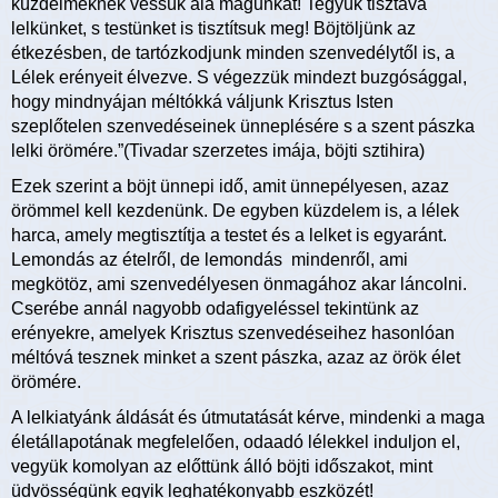
küzdelmeknek vessük alá magunkat! Tegyük tisztává
lelkünket, s testünket is tisztítsuk meg! Böjtöljünk az
étkezésben, de tartózkodjunk minden szenvedélytől is, a
Lélek erényeit élvezve. S végezzük mindezt buzgósággal,
hogy mindnyájan méltókká váljunk Krisztus Isten
szeplőtelen szenvedéseinek ünneplésére s a szent pászka
lelki örömére.”(Tivadar szerzetes imája, böjti sztihira)
Ezek szerint a böjt ünnepi idő, amit ünnepélyesen, azaz
örömmel kell kezdenünk. De egyben küzdelem is, a lélek
harca, amely megtisztítja a testet és a lelket is egyaránt.
Lemondás az ételről, de lemondás mindenről, ami
megkötöz, ami szenvedélyesen önmagához akar láncolni.
Cserébe annál nagyobb odafigyeléssel tekintünk az
erényekre, amelyek Krisztus szenvedéseihez hasonlóan
méltóvá tesznek minket a szent pászka, azaz az örök élet
örömére.
A lelkiatyánk áldását és útmutatását kérve, mindenki a maga
életállapotának megfelelően, odaadó lélekkel induljon el,
vegyük komolyan az előttünk álló böjti időszakot, mint
üdvösségünk egyik leghatékonyabb eszközét!