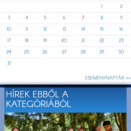
1
2
3
4
5
6
7
8
9
10
11
12
13
14
15
16
17
18
19
20
21
22
23
24
25
26
27
28
29
30
31
ESEMÉNYNAPTÁR >>
HÍREK EBBŐL A
KATEGÓRIÁBÓL