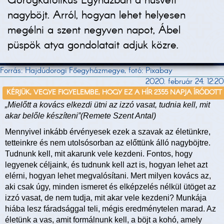
Görögkatolikus Egyházban a húsvéti
nagyböjt. Arról, hogyan lehet helyesen
megélni a szent negyven napot, Ábel
püspök atya gondolatait adjuk közre.
Forrás: Hajdúdorogi Főegyházmegye, fotó: Pixabay
2020. február 24. 12:20
KÉRJÜK, VEGYE FIGYELEMBE, HOGY EZ A HÍR 2355 NAPJA ÍRÓDOTT
„Mielőtt a kovács elkezdi ütni az izzó vasat, tudnia kell, mit
akar belőle készíteni”(Remete Szent Antal)
Mennyivel inkább érvényesek ezek a szavak az életünkre,
tetteinkre és nem utolsósorban az előttünk álló nagyböjtre.
Tudnunk kell, mit akarunk vele kezdeni. Fontos, hogy
legyenek céljaink, és tudnunk kell azt is, hogyan lehet azt
elérni, hogyan lehet megvalósítani. Mert milyen kovács az,
aki csak úgy, minden ismeret és elképzelés nélkül ütöget az
izzó vasat, de nem tudja, mit akar vele kezdeni? Munkája
hiába lesz fáradsággal teli, mégis eredménytelen marad. Az
életünk a vas, amit formálnunk kell, a böjt a kohó, amely