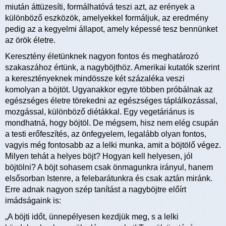
miután áttüzesíti, formálhatóvá teszi azt, az erények a
különböző eszközök, amelyekkel formáljuk, az eredmény
pedig az a kegyelmi állapot, amely képessé tesz bennünket
az örök életre.
Keresztény életünknek nagyon fontos és meghatározó
szakaszához értünk, a nagyböjthöz. Amerikai kutatók szerint
a keresztényeknek mindössze két százaléka veszi
komolyan a böjtöt. Ugyanakkor egyre többen próbálnak az
egészséges életre törekedni az egészséges táplálkozással,
mozgással, különböző diétákkal. Egy vegetáriánus is
mondhatná, hogy böjtöl. De mégsem, hisz nem elég csupán
a testi erőfeszítés, az önfegyelem, legalább olyan fontos,
vagyis még fontosabb az a lelki munka, amit a böjtölő végez.
Milyen tehát a helyes böjt? Hogyan kell helyesen, jól
böjtölni? A böjt sohasem csak önmagunkra irányul, hanem
elsősorban Istenre, a felebarátunkra és csak aztán miránk.
Erre adnak nagyon szép tanítást a nagyböjtre előírt
imádságaink is:
„A böjti időt, ünnepélyesen kezdjük meg, s a lelki