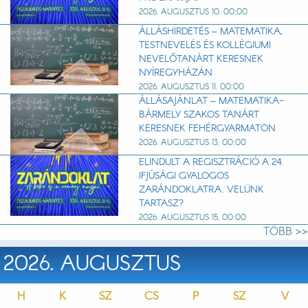
2026. AUGUSZTUS 10. 00:00
ÁLLÁSHIRDETÉS – MATEMATIKA,
TESTNEVELÉS ÉS KOLLÉGIUMI
NEVELŐTANÁRT KERESNEK
NYÍREGYHÁZÁN
2026. AUGUSZTUS 11. 00:00
ÁLLÁSAJÁNLAT – MATEMATIKA-
BÁRMELY SZAKOS TANÁRT
KERESNEK FEHÉRGYARMATON
2026. AUGUSZTUS 13. 00:00
ELINDULT A REGISZTRÁCIÓ A 24.
IFJÚSÁGI GYALOGOS
ZARÁNDOKLATRA. VELÜNK
TARTASZ?
2026. AUGUSZTUS 15. 00:00
TÖBB >>
2026. AUGUSZTUS
H
K
SZ
CS
P
SZ
V