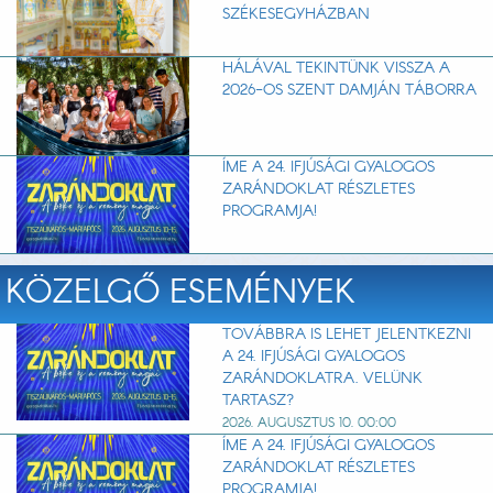
SZÉKESEGYHÁZBAN
HÁLÁVAL TEKINTÜNK VISSZA A
2026-OS SZENT DAMJÁN TÁBORRA
ÍME A 24. IFJÚSÁGI GYALOGOS
ZARÁNDOKLAT RÉSZLETES
PROGRAMJA!
KÖZELGŐ ESEMÉNYEK
TOVÁBBRA IS LEHET JELENTKEZNI
A 24. IFJÚSÁGI GYALOGOS
ZARÁNDOKLATRA. VELÜNK
TARTASZ?
2026. AUGUSZTUS 10. 00:00
ÍME A 24. IFJÚSÁGI GYALOGOS
ZARÁNDOKLAT RÉSZLETES
PROGRAMJA!