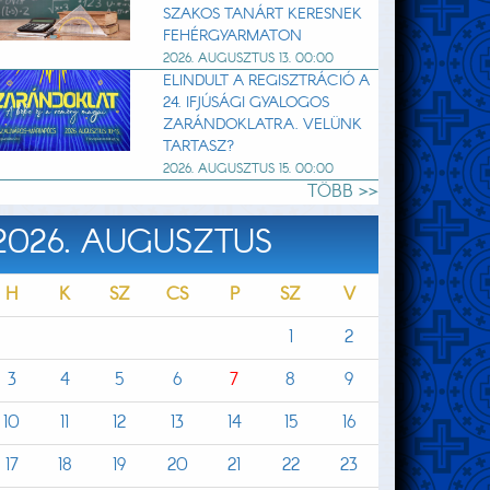
SZAKOS TANÁRT KERESNEK
FEHÉRGYARMATON
2026. AUGUSZTUS 13. 00:00
ELINDULT A REGISZTRÁCIÓ A
24. IFJÚSÁGI GYALOGOS
ZARÁNDOKLATRA. VELÜNK
TARTASZ?
2026. AUGUSZTUS 15. 00:00
TÖBB >>
2026. AUGUSZTUS
H
K
SZ
CS
P
SZ
V
1
2
3
4
5
6
7
8
9
10
11
12
13
14
15
16
17
18
19
20
21
22
23