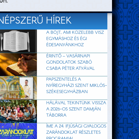
on.
NÉPSZERŰ HÍREK
A BÖJT, AMI KÖZELEBB VISZ
EGYMÁSHOZ ÉS ÉGI
ÉDESANYÁNKHOZ
ÉRINTŐ – VASÁRNAPI
GONDOLATOK SZABÓ
CSABA PÉTER ATYÁVAL
PAPSZENTELÉS A
NYÍREGYHÁZI SZENT MIKLÓS-
SZÉKESEGYHÁZBAN
HÁLÁVAL TEKINTÜNK VISSZA
A 2026-OS SZENT DAMJÁN
TÁBORRA
ÍME A 24. IFJÚSÁGI GYALOGOS
ZARÁNDOKLAT RÉSZLETES
PROGRAMJA!