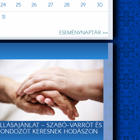
24
25
26
27
28
29
30
31
ESEMÉNYNAPTÁR >>
LLÁSAJÁNLAT – SZABÓ-VARRÓT ÉS
ONDOZÓT KERESNEK HODÁSZON