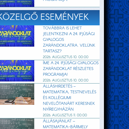
KÖZELGŐ ESEMÉNYEK
TOVÁBBRA IS LEHET
JELENTKEZNI A 24. IFJÚSÁGI
GYALOGOS
ZARÁNDOKLATRA. VELÜNK
TARTASZ?
2026. AUGUSZTUS 10. 00:00
ÍME A 24. IFJÚSÁGI GYALOGOS
ZARÁNDOKLAT RÉSZLETES
PROGRAMJA!
2026. AUGUSZTUS 10. 00:00
ÁLLÁSHIRDETÉS –
MATEMATIKA, TESTNEVELÉS
ÉS KOLLÉGIUMI
NEVELŐTANÁRT KERESNEK
NYÍREGYHÁZÁN
2026. AUGUSZTUS 11. 00:00
ÁLLÁSAJÁNLAT –
MATEMATIKA-BÁRMELY