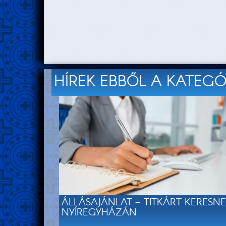
HÍREK EBBŐL A KATEG
ÁLLÁSAJÁNLAT – TITKÁRT KERESN
NYÍREGYHÁZÁN