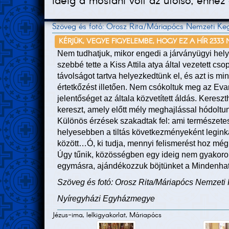
ideig a mostani volt az utolsó, ehhe
Szöveg és fotó: Orosz Rita/Máriapócs Nemzeti Ke
KÉRJÜK, VEGYE FIGYELEMBE, HOGY EZ A HÍR 2333
Nem tudhatjuk, mikor engedi a járványügyi hely
szebbé tette a Kiss Attila atya által vezetett cs
távolságot tartva helyezkedtünk el, és azt is mi
értetkőzést illetően. Nem csókoltuk meg az Ev
jelentőséget az általa közvetített áldás. Keres
kereszt, amely előtt mély meghajlással hódoltu
Különös érzések szakadtak fel: ami természetes
helyesebben a tiltás következményeként leginká
között…Ó, ki tudja, mennyi felismerést hoz még a
Úgy tűnik, közösségben egy ideig nem gyakorol
egymásra, ajándékozzuk böjtünket a Mindenha
Szöveg és fotó: Orosz Rita/Máriapócs Nemzeti
Nyíregyházi Egyházmegye
Jézus-ima, lelkigyakorlat, Máriapócs