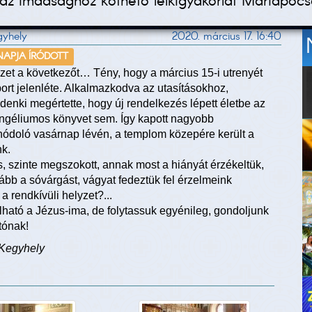
z az imádsághoz köthető lelkigyakorlat Máriapócs
gyhely
2020. március 17. 16:40
 NAPJA ÍRÓDOTT
zet a következőt… Tény, hogy a március 15-i utrenyét
oport jelenléte. Alkalmazkodva az utasításokhoz,
ndenki megértette, hogy új rendelkezés lépett életbe az
angéliumos könyvet sem. Így kapott nagyobb
zthódoló vasárnap lévén, a templom közepére került a
nk.
, szinte megszokott, annak most a hiányát érzékeltük,
bb a sóvárgást, vágyat fedeztük fel érzelmeink
 rendkívüli helyzet?...
ható a Jézus-ima, de folytassuk egyénileg, gondoljunk
tónak!
 Kegyhely