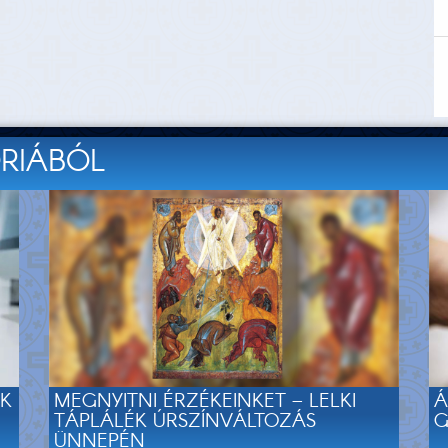
ÓRIÁBÓL
EK
MEGNYITNI ÉRZÉKEINKET – LELKI
Á
TÁPLÁLÉK ÚRSZÍNVÁLTOZÁS
G
ÜNNEPÉN