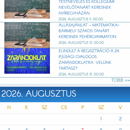
TESTNEVELÉS ÉS KOLLÉGIUMI
NEVELŐTANÁRT KERESNEK
NYÍREGYHÁZÁN
2026. AUGUSZTUS 11. 00:00
ÁLLÁSAJÁNLAT – MATEMATIKA-
BÁRMELY SZAKOS TANÁRT
KERESNEK FEHÉRGYARMATON
2026. AUGUSZTUS 13. 00:00
ELINDULT A REGISZTRÁCIÓ A 24.
IFJÚSÁGI GYALOGOS
ZARÁNDOKLATRA. VELÜNK
TARTASZ?
2026. AUGUSZTUS 15. 00:00
TÖBB >>
2026. AUGUSZTUS
H
K
SZ
CS
P
SZ
V
1
2