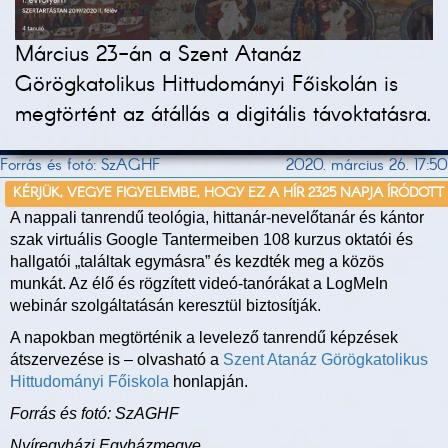
Március 23-án a Szent Atanáz
Görögkatolikus Hittudományi Főiskolán is
megtörtént az átállás a digitális távoktatásra.
Forrás és fotó: SzAGHF
2020. március 26. 17:50
KÉRJÜK, VEGYE FIGYELEMBE, HOGY EZ A HÍR 2325 NAPJA ÍRÓDOTT
A nappali tanrendű teológia, hittanár-nevelőtanár és kántor
szak virtuális Google Tantermeiben 108 kurzus oktatói és
hallgatói „találtak egymásra” és kezdték meg a közös
munkát. Az élő és rögzített videó-tanórákat a LogMeIn
webinár szolgáltatásán keresztül biztosítják.
A napokban megtörténik a levelező tanrendű képzések
átszervezése is – olvasható a
Szent Atanáz Görögkatolikus
Hittudományi Főiskola
honlapján.
Forrás és fotó: SzAGHF
Nyíregyházi Egyházmegye