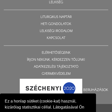
LELKISÉG
LITURGIKUS NAPTÁR
HETI GONDOLATOK
LELKISÉGI IRODALOM
KAPCSOLAT
ELÉRHETŐSÉGEINK
ÍRJON NEKÜNK, KÉRDEZZEN TŐLÜNK!
ADATKEZELÉSI TÁJÉKOZTATÓ
GYERMEKVÉDELEM
BERUHÁZÁSOK
Ez a honlap sütiket (cookie-kat) használ,
kizárólag statisztikai céllal. Látogatásával Ön
© 2015-2026 Nyíregyházi Egyházmegye