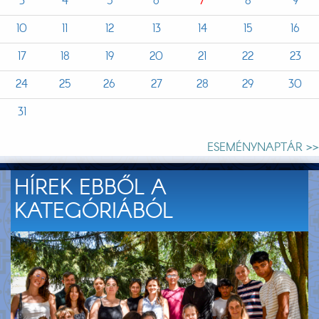
3
4
5
6
7
8
9
10
11
12
13
14
15
16
17
18
19
20
21
22
23
24
25
26
27
28
29
30
31
ESEMÉNYNAPTÁR >>
HÍREK EBBŐL A
KATEGÓRIÁBÓL