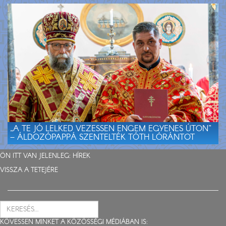
„A TE JÓ LELKED VEZESSEN ENGEM EGYENES ÚTON”
– ÁLDOZÓPAPPÁ SZENTELTÉK TÓTH LÓRÁNTOT
ÖN ITT VAN JELENLEG:
HÍREK
VISSZA A TETEJÉRE
KÖVESSEN MINKET A KÖZÖSSÉGI MÉDIÁBAN IS: