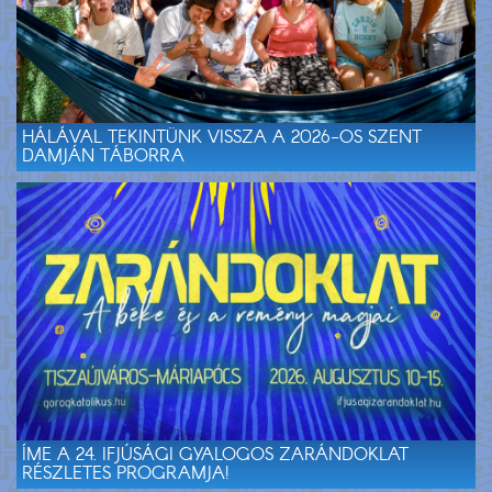
HÁLÁVAL TEKINTÜNK VISSZA A 2026-OS SZENT
DAMJÁN TÁBORRA
ÍME A 24. IFJÚSÁGI GYALOGOS ZARÁNDOKLAT
RÉSZLETES PROGRAMJA!