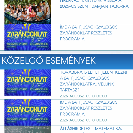
HÁLÁVAL TEKINTÜNK VISSZA A
2026-OS SZENT DAMJÁN TÁBORRA
ÍME A 24. IFJÚSÁGI GYALOGOS
ZARÁNDOKLAT RÉSZLETES
PROGRAMJA!
KÖZELGŐ ESEMÉNYEK
TOVÁBBRA IS LEHET JELENTKEZNI
A 24. IFJÚSÁGI GYALOGOS
ZARÁNDOKLATRA. VELÜNK
TARTASZ?
2026. AUGUSZTUS 10. 00:00
ÍME A 24. IFJÚSÁGI GYALOGOS
ZARÁNDOKLAT RÉSZLETES
PROGRAMJA!
2026. AUGUSZTUS 10. 00:00
ÁLLÁSHIRDETÉS – MATEMATIKA,