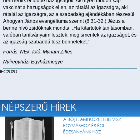
nem térítik el többé hazugságok. Aki ilyen módon kap
vakcinát a hazugságok ellen, az rátalál az igazságra, aki
rátalál az igazságra, az a szabadság ajándékában részesül.
Ahogyan János evangéliuma szerint (8,31-32.) Jézus a
benne hívő zsidóknak mondta: „Ha kitartotok tanításomban,
valóban tanítványaim lesztek, megismeritek az igazságot, és
az igazság szabaddá tesz benneteket.”
Forrás: NEk, fotó: Myriam Zilles
Nyíregyházi Egyházmegye
IEC2020
NÉPSZERŰ HÍREK
A BÖJT, AMI KÖZELEBB VISZ
EGYMÁSHOZ ÉS ÉGI
ÉDESANYÁNKHOZ