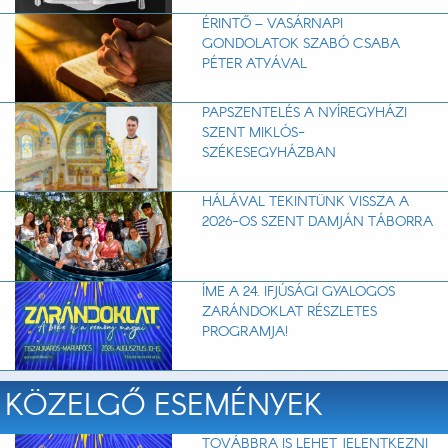
ÉRINTŐ – VASÁRNAPI
GONDOLATOK SZABÓ CSABA
PÉTER ATYÁVAL
PAPSZENTELÉS A NYÍREGYHÁZI
SZENT MIKLÓS-
SZÉKESEGYHÁZBAN
HÁLÁVAL TEKINTÜNK VISSZA A
2026-OS SZENT DAMJÁN TÁBORRA
ÍME A 24. IFJÚSÁGI GYALOGOS
ZARÁNDOKLAT RÉSZLETES
PROGRAMJA!
KÖZELGŐ ESEMÉNYEK
TOVÁBBRA IS LEHET JELENTKEZNI