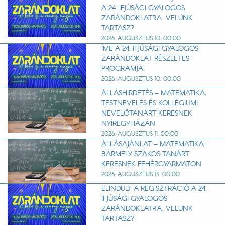
A 24. IFJÚSÁGI GYALOGOS
ZARÁNDOKLATRA. VELÜNK
TARTASZ?
2026. AUGUSZTUS 10. 00:00
ÍME A 24. IFJÚSÁGI GYALOGOS
ZARÁNDOKLAT RÉSZLETES
PROGRAMJA!
2026. AUGUSZTUS 10. 00:00
ÁLLÁSHIRDETÉS – MATEMATIKA,
TESTNEVELÉS ÉS KOLLÉGIUMI
NEVELŐTANÁRT KERESNEK
NYÍREGYHÁZÁN
2026. AUGUSZTUS 11. 00:00
ÁLLÁSAJÁNLAT – MATEMATIKA-
BÁRMELY SZAKOS TANÁRT
KERESNEK FEHÉRGYARMATON
2026. AUGUSZTUS 13. 00:00
ELINDULT A REGISZTRÁCIÓ A 24.
IFJÚSÁGI GYALOGOS
ZARÁNDOKLATRA. VELÜNK
TARTASZ?