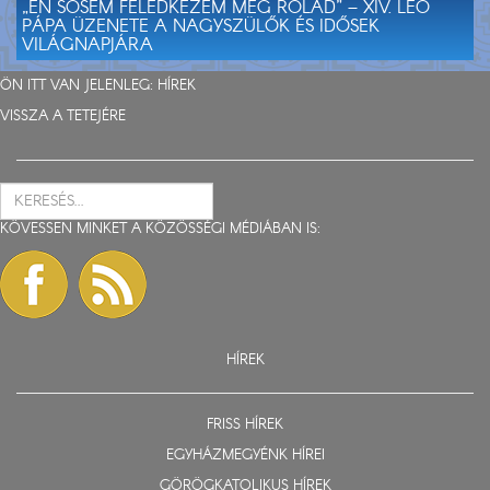
„ÉN SOSEM FELEDKEZEM MEG RÓLAD” – XIV. LEÓ
PÁPA ÜZENETE A NAGYSZÜLŐK ÉS IDŐSEK
VILÁGNAPJÁRA
ÖN ITT VAN JELENLEG:
HÍREK
VISSZA A TETEJÉRE
KÖVESSEN MINKET A KÖZÖSSÉGI MÉDIÁBAN IS:
HÍREK
FRISS HÍREK
EGYHÁZMEGYÉNK HÍREI
GÖRÖGKATOLIKUS HÍREK