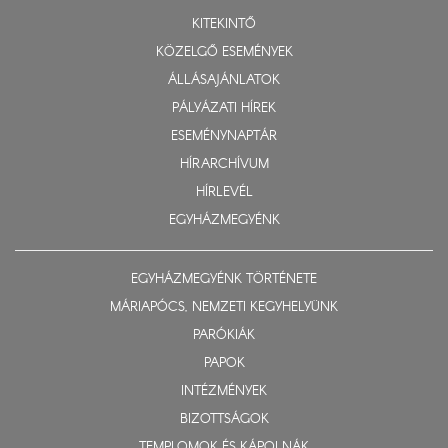
KITEKINTŐ
KÖZELGŐ ESEMÉNYEK
ÁLLÁSAJÁNLATOK
PÁLYÁZATI HÍREK
ESEMÉNYNAPTÁR
HÍRARCHÍVUM
HÍRLEVÉL
EGYHÁZMEGYÉNK
EGYHÁZMEGYÉNK TÖRTÉNETE
MÁRIAPÓCS, NEMZETI KEGYHELYÜNK
PARÓKIÁK
PAPOK
INTÉZMÉNYEK
BIZOTTSÁGOK
TEMPLOMOK ÉS KÁPOLNÁK