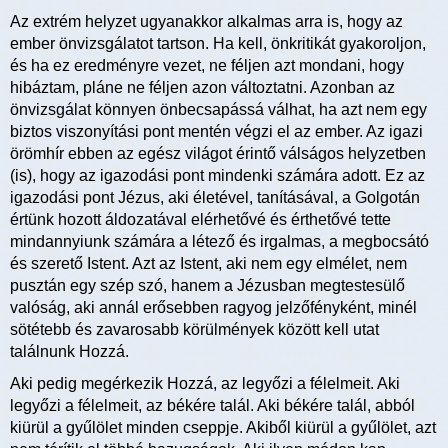
Az extrém helyzet ugyanakkor alkalmas arra is, hogy az
ember önvizsgálatot tartson. Ha kell, önkritikát gyakoroljon,
és ha ez eredményre vezet, ne féljen azt mondani, hogy
hibáztam, pláne ne féljen azon változtatni. Azonban az
önvizsgálat könnyen önbecsapássá válhat, ha azt nem egy
biztos viszonyítási pont mentén végzi el az ember. Az igazi
örömhír ebben az egész világot érintő válságos helyzetben
(is), hogy az igazodási pont mindenki számára adott. Ez az
igazodási pont Jézus, aki életével, tanításával, a Golgotán
értünk hozott áldozatával elérhetővé és érthetővé tette
mindannyiunk számára a létező és irgalmas, a megbocsátó
és szerető Istent. Azt az Istent, aki nem egy elmélet, nem
pusztán egy szép szó, hanem a Jézusban megtestesülő
valóság, aki annál erősebben ragyog jelzőfényként, minél
sötétebb és zavarosabb körülmények között kell utat
találnunk Hozzá.
Aki pedig megérkezik Hozzá, az legyőzi a félelmeit. Aki
legyőzi a félelmeit, az békére talál. Aki békére talál, abból
kiürül a gyűlölet minden cseppje. Akiből kiürül a gyűlölet, azt