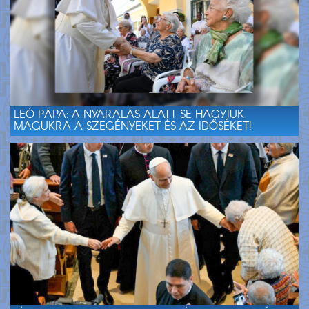
LEÓ PÁPA: A NYARALÁS ALATT SE HAGYJUK
MAGUKRA A SZEGÉNYEKET ÉS AZ IDŐSEKET!