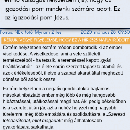
érintő válságos helyzetben (is), hogy az
igazodási pont mindenki számára adott. Ez
az igazodási pont Jézus.
Forrás: NEk, fotó: Myriam Zilles
2020. március 28. 09:30
KÉRJÜK, VEGYE FIGYELEMBE, HOGY EZ A HÍR 2323 NAPJA ÍRÓDOTT
Extrém helyzetben extrém módon domborodik ki az ember
viselkedése. A viselkedése, ami a vele született
természetéből - ha tetszik, a teremtéssel kapott „gyári
beállításaiból”-, az élete során szerzett tapasztalataiból és
azok értékeléséből, illetve a szabad akarat által meghozott
döntéseiből adódik össze.
Extrém helyzetben a negatív gondolatokra hajlamos,
másokat hibáztató ember még több és még hangosabb
hibáztatással, utálkozással reagálhat. Aki pedig békeidőben
is a szeretet útján jár, azt a nehéz helyzet még nagyobb
türelemre, még több empátiára és szolidaritásra, a
„Szeresd
felebarátodat, mint magadat!”
még állhatatosabb
gyakorlására sarkalhatja.