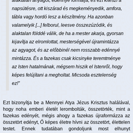
alaktalan anyagot, edénnyé formálja, és ezt kiteszi a
napsütésre, ott kiszárad és megkeményedik, amfora,
tábla vagy hordó lesz a készítmény. Ha azonban
valamelyik [...] felborul, leesve összezúzódik, és
alaktalan földdé válik, de ha a mester akarja, gyorsan
kijavítja az elromlottat, mesterségével újramintázza
az agyagot, és az előbbinél nem rosszabb edénnyé
mintázza. És a fazekas csak kicsinyke teremtménye
az Isten hatalmának, mégsem hiszik el Istenről, hogy
képes felújítani a megholtat. Micsoda esztelenség
ez!”
Ezt bizonyítja be a Mennyei Atya Jézus Krisztus halálával,
hogy noha emberi életét lerombolták, összetörték, mint a
fazekas edényét, mégis ahogy a fazekas újraformázza az
összetört edényt, Ő képes életre hívni az összetört, élettelen
testet. Ennek tudatában gondoljunk most elhunyt