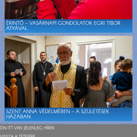
ÉRINTŐ – VASÁRNAPI GONDOLATOK EGRI TIBOR
ATYÁVAL
SZENT ANNA VÉDELMÉBEN – A SZÜLETÉSEK
HÁZÁBAN
ÖN ITT VAN JELENLEG:
HÍREK
VISSZA A TETEJÉRE