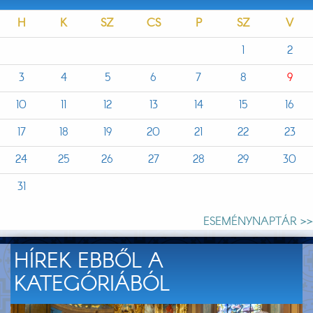
H
K
SZ
CS
P
SZ
V
1
2
3
4
5
6
7
8
9
10
11
12
13
14
15
16
17
18
19
20
21
22
23
24
25
26
27
28
29
30
31
ESEMÉNYNAPTÁR >>
HÍREK EBBŐL A
KATEGÓRIÁBÓL