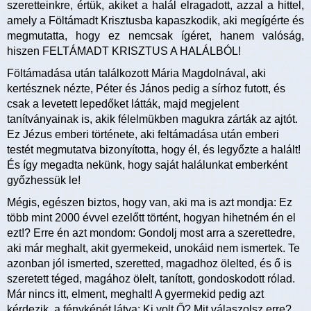
szeretteinkre, értük, akiket a halál elragadott, azzal a hittel,
amely a Föltámadt Krisztusba kapaszkodik, aki megígérte és
megmutatta, hogy ez nemcsak ígéret, hanem valóság,
hiszen FELTÁMADT KRISZTUS A HALÁLBÓL!
Föltámadása után találkozott Mária Magdolnával, aki
kertésznek nézte, Péter és János pedig a sírhoz futott, és
csak a levetett lepedőket látták, majd megjelent
tanítványainak is, akik félelmükben magukra zárták az ajtót.
Ez Jézus emberi története, aki feltámadása után emberi
testét megmutatva bizonyította, hogy él, és legyőzte a halált!
És így megadta nekünk, hogy saját halálunkat emberként
győzhessük le!
Mégis, egészen biztos, hogy van, aki ma is azt mondja: Ez
több mint 2000 évvel ezelőtt történt, hogyan hihetném én el
ezt!? Erre én azt mondom: Gondolj most arra a szerettedre,
aki már meghalt, akit gyermekeid, unokáid nem ismertek. Te
azonban jól ismerted, szeretted, magadhoz ölelted, és ő is
szeretett téged, magához ölelt, tanított, gondoskodott rólad.
Már nincs itt, elment, meghalt! A gyermekid pedig azt
kérdezik, a fényképét látva: Ki volt Ő? Mit válaszolsz erre?