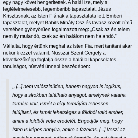
egy nagy követ hengerítettek. A halál íze, mely a
legfélelmetesebb, legemberibb tapasztalat, Jézus
Krisztusnak, az Isten Fiának a tapasztalata lett. Emberi
tapasztalat, melyet Babits Mihály Ősz és tavasz között című
versében gyönyörűen fogalmazott meg: „Csak az én telem
nem ily mulandó, csak az én halálom nem halandó.”
Vállalta, hogy értünk meghal az Isten Fia, mert tanítani akar
nekünk ezzel valamit. Nüsszai Szent Gergely a
következőképp foglalja össze a halállal kapcsolatos
tanulságot, húsvéti ünnepi beszédében:
,, [...] nem valószínűtlen, hanem nagyon is logikus,
hogy a sírokban található anyagot, amelynek valaha
formája volt, ismét a régi formájára lehessen
felújítani, és ismét lehetséges a földből való ember,
amint a földből vette eredetét. Engedjük meg, hogy
Isten is képes annyira, amire a fazekas. [...] Veszi az