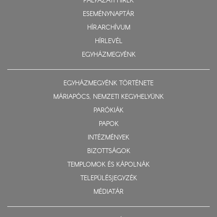
PÁLYÁZATI HÍREK
ESEMÉNYNAPTÁR
HÍRARCHÍVUM
HÍRLEVÉL
EGYHÁZMEGYÉNK
EGYHÁZMEGYÉNK TÖRTÉNETE
MÁRIAPÓCS, NEMZETI KEGYHELYÜNK
PARÓKIÁK
PAPOK
INTÉZMÉNYEK
BIZOTTSÁGOK
TEMPLOMOK ÉS KÁPOLNÁK
TELEPÜLÉSJEGYZÉK
MÉDIATÁR