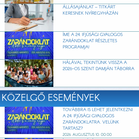
ÁLLÁSAJÁNLAT – TITKÁRT
KERESNEK NYÍREGYHÁZÁN
ÍME A 24. IFJÚSÁGI GYALOGOS
ZARÁNDOKLAT RÉSZLETES
PROGRAMJA!
HÁLÁVAL TEKINTÜNK VISSZA A
2026-OS SZENT DAMJÁN TÁBORRA
KÖZELGŐ ESEMÉNYEK
TOVÁBBRA IS LEHET JELENTKEZNI
A 24. IFJÚSÁGI GYALOGOS
ZARÁNDOKLATRA. VELÜNK
TARTASZ?
2026. AUGUSZTUS 10. 00:00