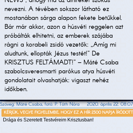
NEWS”, ahogy ma az álhíreket szokás
nevezni. A tévében sokszor látható ez
mostanában sárga alapon fekete betűkkel.
Bár már akkor, azon a húsvéti reggelen azt
próbálták elhitetni, az emberek szájába
rágni a korabeli zsidó vezetők: „Amíg mi
aludtunk, ellopták Jézus testét!” De
KRISZTUS FELTÁMADT!” – Máté Csaba
szabolcsveresmarti parókus atya húsvéti
gondolatait olvashatják: vigaszt nehéz
időkben.
Szöveg: Máté Csaba, fotó: P. Tóth Nóra
2020. április 22. 08:07
KÉRJÜK, VEGYE FIGYELEMBE, HOGY EZ A HÍR 2300 NAPJA ÍRÓDOT
Drága és Szeretett Testvéreim Krisztusban!