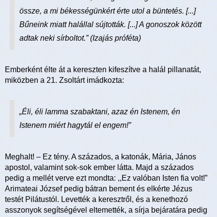
össze, a mi békességünkért érte utol a büntetés. [...]
Bűneink miatt halállal sújtották. [...] A gonoszok között
adtak neki sírboltot.” (Izajás próféta)
Emberként élte át a kereszten kifeszítve a halál pillanatát,
miközben a 21. Zsoltárt imádkozta:
„Éli, éli lamma szabaktani, azaz én Istenem, én
Istenem miért hagytál el engem!”
Meghalt! – Ez tény. A százados, a katonák, Mária, János
apostol, valamint sok-sok ember látta. Majd a százados
pedig a mellét verve ezt mondta: ,,Ez valóban Isten fia volt!”
Arimateai József pedig bátran bement és elkérte Jézus
testét Pilátustól. Levették a keresztről, és a kenethozó
asszonyok segítségével eltemették, a sírja bejáratára pedig