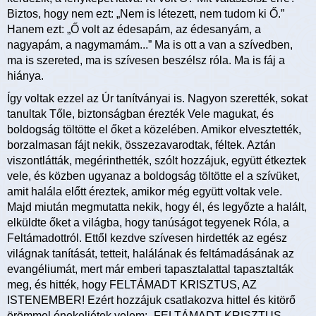
Biztos, hogy nem ezt: „Nem is létezett, nem tudom ki Ő.”
Hanem ezt: „Ő volt az édesapám, az édesanyám, a
nagyapám, a nagymamám...” Ma is ott a van a szívedben,
ma is szereted, ma is szívesen beszélsz róla. Ma is fáj a
hiánya.
Így voltak ezzel az Úr tanítványai is. Nagyon szerették, sokat
tanultak Tőle, biztonságban érezték Vele magukat, és
boldogság töltötte el őket a közelében. Amikor elvesztették,
borzalmasan fájt nekik, összezavarodtak, féltek. Aztán
viszontlátták, megérinthették, szólt hozzájuk, együtt étkeztek
vele, és közben ugyanaz a boldogság töltötte el a szívüket,
amit halála előtt éreztek, amikor még együtt voltak vele.
Majd miután megmutatta nekik, hogy él, és legyőzte a halált,
elküldte őket a világba, hogy tanúságot tegyenek Róla, a
Feltámadottról. Ettől kezdve szívesen hirdették az egész
világnak tanítását, tetteit, halálának és feltámadásának az
evangéliumát, mert már emberi tapasztalattal tapasztalták
meg, és hitték, hogy FELTÁMADT KRISZTUS, AZ
ISTENEMBER! Ezért hozzájuk csatlakozva hittel és kitörő
örömmel énekeljétek velem: „FELTÁMADT KRISZTUS,