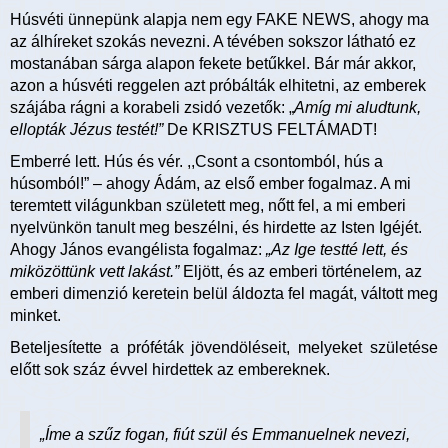
Húsvéti ünnepünk alapja nem egy FAKE NEWS, ahogy ma
az álhíreket szokás nevezni. A tévében sokszor látható ez
mostanában sárga alapon fekete betűkkel. Bár már akkor,
azon a húsvéti reggelen azt próbálták elhitetni, az emberek
szájába rágni a korabeli zsidó vezetők: „
Amíg mi aludtunk,
ellopták Jézus testét!”
De KRISZTUS FELTÁMADT!
Emberré lett. Hús és vér. ,,Csont a csontomból, hús a
húsomból!” – ahogy Ádám, az első ember fogalmaz. A mi
teremtett világunkban született meg, nőtt fel, a mi emberi
nyelvünkön tanult meg beszélni, és hirdette az Isten Igéjét.
Ahogy János evangélista fogalmaz:
„Az Ige testté lett, és
miközöttünk vett lakást.”
Eljött, és az emberi történelem, az
emberi dimenzió keretein belül áldozta fel magát, váltott meg
minket.
Beteljesítette a próféták jövendöléseit, melyeket születése
előtt sok száz évvel hirdettek az embereknek.
„Íme a szűz fogan, fiút szül és Emmanuelnek nevezi,