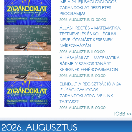
ÍME A 24. IFJÚSÁGI GYALOGOS
ZARÁNDOKLAT RÉSZLETES
PROGRAMJA!
2026. AUGUSZTUS 10. 00:00
ÁLLÁSHIRDETÉS – MATEMATIKA,
TESTNEVELÉS ÉS KOLLÉGIUMI
NEVELŐTANÁRT KERESNEK
NYÍREGYHÁZÁN
2026. AUGUSZTUS 11. 00:00
ÁLLÁSAJÁNLAT – MATEMATIKA-
BÁRMELY SZAKOS TANÁRT
KERESNEK FEHÉRGYARMATON
2026. AUGUSZTUS 13. 00:00
ELINDULT A REGISZTRÁCIÓ A 24.
IFJÚSÁGI GYALOGOS
ZARÁNDOKLATRA. VELÜNK
TARTASZ?
2026. AUGUSZTUS 15. 00:00
TÖBB >>
2026. AUGUSZTUS