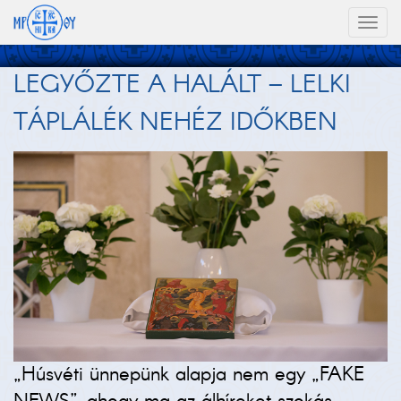
Toggl
naviga
LEGYŐZTE A HALÁLT – LELKI
TÁPLÁLÉK NEHÉZ IDŐKBEN
„Húsvéti ünnepünk alapja nem egy „FAKE