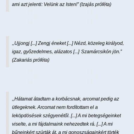
ami azt jelenti: Velünk az Isten!”
(Izajás próféta)
,,Ujjongj [...] Zengj éneket [...] Nézd, közeleg királyod,
igaz, győzedelmes, alázatos [...]
Szamárcsikón jön.”
(Zakariás próféta)
,,Hátamat átadtam a korbácsnak, arcomat pedig az
ütlegeknek. Arcomat nem fordítottam el a
leköpdösések szégyenétől. [...] A mi betegségeinket
viselte, a mi fájdalmaink nehezedtek rá. [...] A mi
bűneinkért szúrták át, a mi gonoszságainkért törték