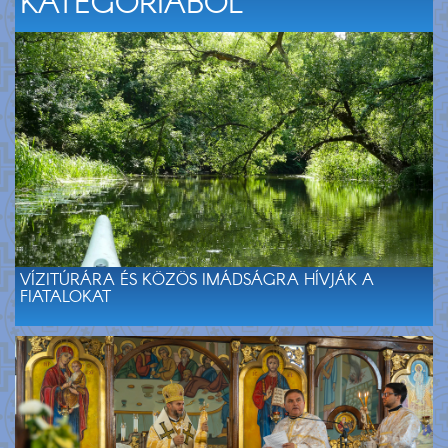
KATEGÓRIÁBÓL
VÍZITÚRÁRA ÉS KÖZÖS IMÁDSÁGRA HÍVJÁK A
FIATALOKAT