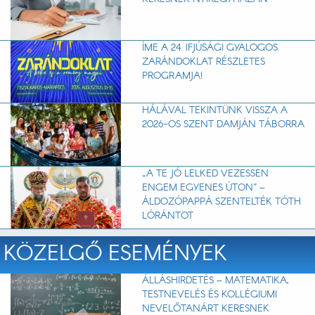
ÍME A 24. IFJÚSÁGI GYALOGOS
ZARÁNDOKLAT RÉSZLETES
PROGRAMJA!
HÁLÁVAL TEKINTÜNK VISSZA A
2026-OS SZENT DAMJÁN TÁBORRA
„A TE JÓ LELKED VEZESSEN
ENGEM EGYENES ÚTON” –
ÁLDOZÓPAPPÁ SZENTELTÉK TÓTH
LÓRÁNTOT
KÖZELGŐ ESEMÉNYEK
ÁLLÁSHIRDETÉS – MATEMATIKA,
TESTNEVELÉS ÉS KOLLÉGIUMI
NEVELŐTANÁRT KERESNEK