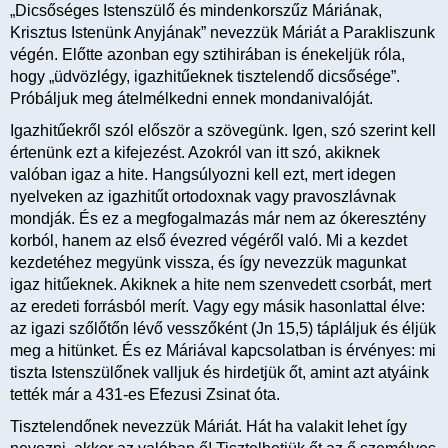
„Dicsőséges Istenszülő és mindenkorszűz Máriának,
Krisztus Istenünk Anyjának” nevezzük Máriát a Parakliszunk
végén. Előtte azonban egy sztihirában is énekeljük róla,
hogy „üdvözlégy, igazhitűeknek tisztelendő dicsősége”.
Próbáljuk meg átelmélkedni ennek mondanivalóját.
Igazhitűekről szól először a szövegünk. Igen, szó szerint kell
értenünk ezt a kifejezést. Azokról van itt szó, akiknek
valóban igaz a hite. Hangsúlyozni kell ezt, mert idegen
nyelveken az igazhitűt ortodoxnak vagy pravoszlávnak
mondják. És ez a megfogalmazás már nem az ókeresztény
korból, hanem az első évezred végéről való. Mi a kezdet
kezdetéhez megyünk vissza, és így nevezzük magunkat
igaz hitűeknek. Akiknek a hite nem szenvedett csorbát, mert
az eredeti forrásból merít. Vagy egy másik hasonlattal élve:
az igazi szőlőtőn lévő vesszőként (Jn 15,5) tápláljuk és éljük
meg a hitünket. És ez Máriával kapcsolatban is érvényes: mi
tiszta Istenszülőnek valljuk és hirdetjük őt, amint azt atyáink
tették már a 431-es Efezusi Zsinat óta.
Tisztelendőnek nevezzük Máriát. Hát ha valakit lehet így