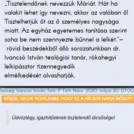
„Tisztelendőnek nevezzük Máriát. Hát ha
valakit lehet így nevezni, akkor az valóban ő!
Tisztelhetjük őt az ő személyes nagysága
miatt. Az egyház egyetemes tanítása szerint
soha be nem szennyezte bűnnel a lelkét.”–
rövid beszédekből álló sorozatunkban dr.
Ivancsó István teológiai tanár, rókahegyi
lelkipásztor tizennegyedik
elmélkedését olvashatják.
Szöveg: Ivancsó István, fotó: P. Tóth Nóra
2020. május 20. 07:00
KÉRJÜK, VEGYE FIGYELEMBE, HOGY EZ A HÍR 2274 NAPJA ÍRÓDOTT
Üdvözlégy, igazhitűeknek tisztelendő dicsősége!