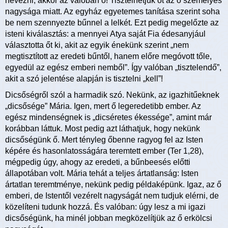
nevezni, akkor az valóban ő! Tisztelhetjük őt az ő személyes
nagysága miatt. Az egyház egyetemes tanítása szerint soha
be nem szennyezte bűnnel a lelkét. Ezt pedig megelőzte az
isteni kiválasztás: a mennyei Atya saját Fia édesanyjául
választotta őt ki, akit az egyik énekünk szerint „nem
megtisztított az eredeti bűntől, hanem előre megóvott tőle,
egyedül az egész emberi nemből”. Így valóban „tisztelendő”,
akit a szó jelentése alapján is tisztelni „kell”!
Dicsőségről szól a harmadik szó. Nekünk, az igazhitűeknek
„dicsősége” Mária. Igen, mert ő legeredetibb ember. Az
egész mindenségnek is „dicséretes ékessége”, amint már
korábban láttuk. Most pedig azt láthatjuk, hogy nekünk
dicsőségünk ő. Mert tényleg őbenne ragyog fel az Isten
képére és hasonlatosságára teremtett ember (Ter 1,28),
mégpedig úgy, ahogy az eredeti, a bűnbeesés előtti
állapotában volt. Mária tehát a teljes ártatlanság: Isten
ártatlan teremtménye, nekünk pedig példaképünk. Igaz, az ő
emberi, de Istentől vezérelt nagyságát nem tudjuk elérni, de
közelíteni tudunk hozzá. És valóban: úgy lesz a mi igazi
dicsőségünk, ha minél jobban megközelítjük az ő erkölcsi