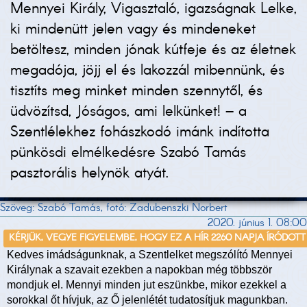
Mennyei Király, Vigasztaló, igazságnak Lelke,
ki mindenütt jelen vagy és mindeneket
betöltesz, minden jónak kútfeje és az életnek
megadója, jöjj el és lakozzál mibennünk, és
tisztíts meg minket minden szennytől, és
üdvözítsd, Jóságos, ami lelkünket! – a
Szentlélekhez fohászkodó imánk indította
pünkösdi elmélkedésre Szabó Tamás
pasztorális helynök atyát.
Szöveg: Szabó Tamás, fotó: Zadubenszki Norbert
2020. június 1. 08:00
KÉRJÜK, VEGYE FIGYELEMBE, HOGY EZ A HÍR 2260 NAPJA ÍRÓDOTT
Kedves imádságunknak, a Szentlelket megszólító Mennyei
Királynak a szavait ezekben a napokban még többször
mondjuk el. Mennyi minden jut eszünkbe, mikor ezekkel a
sorokkal őt hívjuk, az Ő jelenlétét tudatosítjuk magunkban.