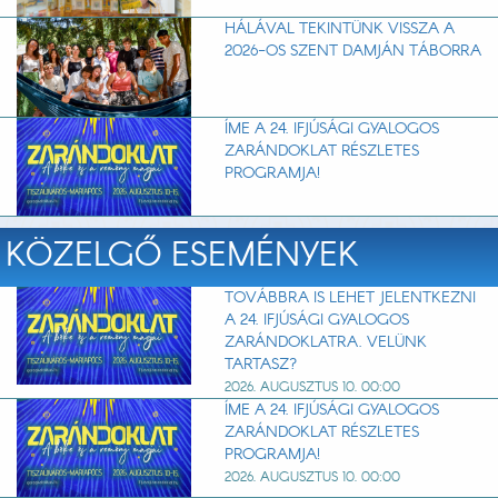
HÁLÁVAL TEKINTÜNK VISSZA A
2026-OS SZENT DAMJÁN TÁBORRA
ÍME A 24. IFJÚSÁGI GYALOGOS
ZARÁNDOKLAT RÉSZLETES
PROGRAMJA!
KÖZELGŐ ESEMÉNYEK
TOVÁBBRA IS LEHET JELENTKEZNI
A 24. IFJÚSÁGI GYALOGOS
ZARÁNDOKLATRA. VELÜNK
TARTASZ?
2026. AUGUSZTUS 10. 00:00
ÍME A 24. IFJÚSÁGI GYALOGOS
ZARÁNDOKLAT RÉSZLETES
PROGRAMJA!
2026. AUGUSZTUS 10. 00:00