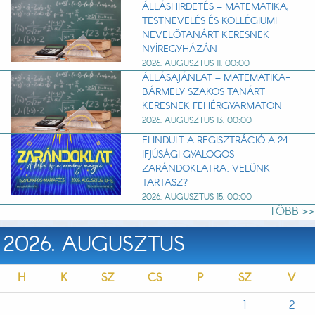
ÁLLÁSHIRDETÉS – MATEMATIKA,
TESTNEVELÉS ÉS KOLLÉGIUMI
NEVELŐTANÁRT KERESNEK
NYÍREGYHÁZÁN
2026. AUGUSZTUS 11. 00:00
ÁLLÁSAJÁNLAT – MATEMATIKA-
BÁRMELY SZAKOS TANÁRT
KERESNEK FEHÉRGYARMATON
2026. AUGUSZTUS 13. 00:00
ELINDULT A REGISZTRÁCIÓ A 24.
IFJÚSÁGI GYALOGOS
ZARÁNDOKLATRA. VELÜNK
TARTASZ?
2026. AUGUSZTUS 15. 00:00
TÖBB >>
2026. AUGUSZTUS
H
K
SZ
CS
P
SZ
V
1
2