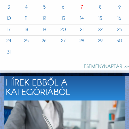
3
4
5
6
7
8
9
10
11
12
13
14
15
16
17
18
19
20
21
22
23
24
25
26
27
28
29
30
31
ESEMÉNYNAPTÁR >>
HÍREK EBBŐL A
KATEGÓRIÁBÓL