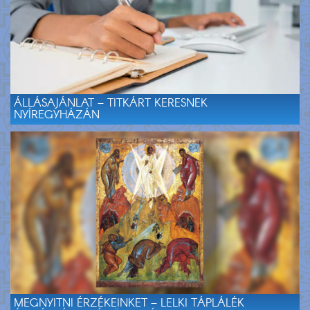
ÁLLÁSAJÁNLAT – TITKÁRT KERESNEK
NYÍREGYHÁZÁN
MEGNYITNI ÉRZÉKEINKET – LELKI TÁPLÁLÉK