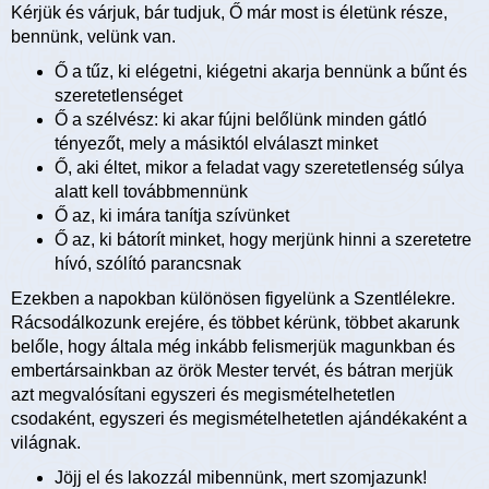
Kérjük és várjuk, bár tudjuk, Ő már most is életünk része,
bennünk, velünk van.
Ő a tűz, ki elégetni, kiégetni akarja bennünk a bűnt és
szeretetlenséget
Ő a szélvész: ki akar fújni belőlünk minden gátló
tényezőt, mely a másiktól elválaszt minket
Ő, aki éltet, mikor a feladat vagy szeretetlenség súlya
alatt kell továbbmennünk
Ő az, ki imára tanítja szívünket
Ő az, ki bátorít minket, hogy merjünk hinni a szeretetre
hívó, szólító parancsnak
Ezekben a napokban különösen figyelünk a Szentlélekre.
Rácsodálkozunk erejére, és többet kérünk, többet akarunk
belőle, hogy általa még inkább felismerjük magunkban és
embertársainkban az örök Mester tervét, és bátran merjük
azt megvalósítani egyszeri és megismételhetetlen
csodaként, egyszeri és megismételhetetlen ajándékaként a
világnak.
Jöjj el és lakozzál mibennünk, mert szomjazunk!