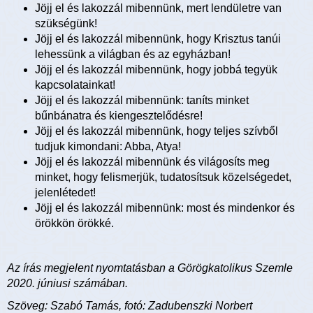
Jöjj el és lakozzál mibennünk, mert lendületre van
szükségünk!
Jöjj el és lakozzál mibennünk, hogy Krisztus tanúi
lehessünk a világban és az egyházban!
Jöjj el és lakozzál mibennünk, hogy jobbá tegyük
kapcsolatainkat!
Jöjj el és lakozzál mibennünk: taníts minket
bűnbánatra és kiengesztelődésre!
Jöjj el és lakozzál mibennünk, hogy teljes szívből
tudjuk kimondani: Abba, Atya!
Jöjj el és lakozzál mibennünk és világosíts meg
minket, hogy felismerjük, tudatosítsuk közelségedet,
jelenlétedet!
Jöjj el és lakozzál mibennünk: most és mindenkor és
örökkön örökké.
Az írás megjelent nyomtatásban a Görögkatolikus Szemle
2020. júniusi számában.
Szöveg: Szabó Tamás, fotó: Zadubenszki Norbert