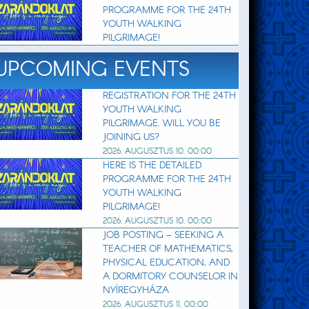
PROGRAMME FOR THE 24TH
YOUTH WALKING
PILGRIMAGE!
UPCOMING EVENTS
REGISTRATION FOR THE 24TH
YOUTH WALKING
PILGRIMAGE. WILL YOU BE
JOINING US?
2026. AUGUSZTUS 10. 00:00
HERE IS THE DETAILED
PROGRAMME FOR THE 24TH
YOUTH WALKING
PILGRIMAGE!
2026. AUGUSZTUS 10. 00:00
JOB POSTING – SEEKING A
TEACHER OF MATHEMATICS,
PHYSICAL EDUCATION, AND
A DORMITORY COUNSELOR IN
NYÍREGYHÁZA
2026. AUGUSZTUS 11. 00:00