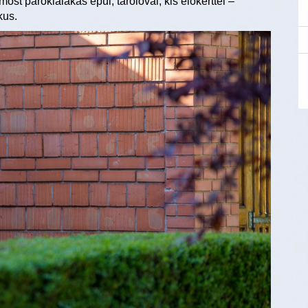
t parókialakás épül, tárolóval, kis előkerttel –
kus.