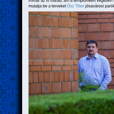
immár az is marad, ám a templomkert végében mos
mutatja be a terveket
Ősz Tibor
jósavárosi paró