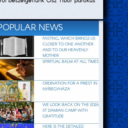
ról beszélgettünk Ősz Tibor parókus
POPULAR NEWS
FASTING, WHICH BRINGS US
CLOSER TO ONE ANOTHER
AND TO OUR HEAVENLY
MOTHER
SPIRITUAL BALM AT ALL TIMES
ORDINATION FOR A PRIEST IN
NYÍREGYHÁZA
WE LOOK BACK ON THE 2026
ST DAMIAN CAMP WITH
GRATITUDE
HERE IS THE DETAILED