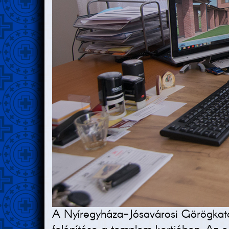
A Nyíregyháza-Jósavárosi Görögkatol