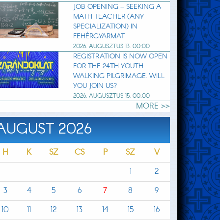
JOB OPENING – SEEKING A
MATH TEACHER (ANY
SPECIALIZATION) IN
FEHÉRGYARMAT
2026. AUGUSZTUS 13. 00:00
REGISTRATION IS NOW OPEN
FOR THE 24TH YOUTH
WALKING PILGRIMAGE. WILL
YOU JOIN US?
2026. AUGUSZTUS 15. 00:00
MORE >>
AUGUST 2026
H
K
SZ
CS
P
SZ
V
1
2
3
4
5
6
7
8
9
10
11
12
13
14
15
16