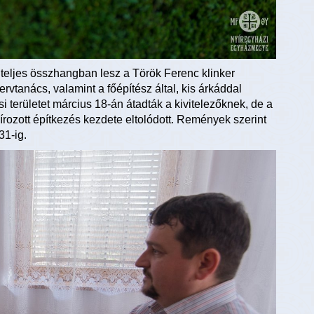
e teljes összhangban lesz a Török Ferenc klinker
ervtanács, valamint a főépítész által, kis árkáddal
 területet március 18-án átadták a kivitelezőknek, de a
zírozott építkezés kezdete eltolódott. Remények szerint
31-ig.