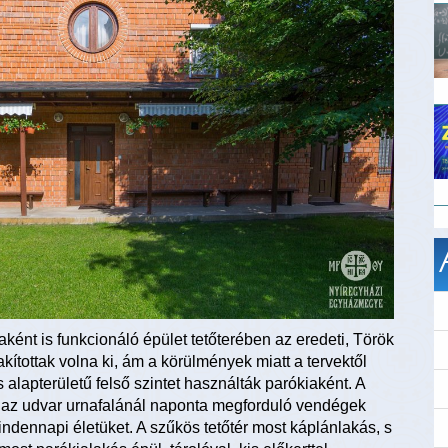
aként is funkcionáló épület tetőterében az eredeti, Török
akítottak volna ki, ám a körülmények miatt a tervektől
 alapterületű felső szintet használták parókiaként. A
 az udvar urnafalánál naponta megforduló vendégek
ndennapi életüket. A szűkös tetőtér most káplánlakás, s