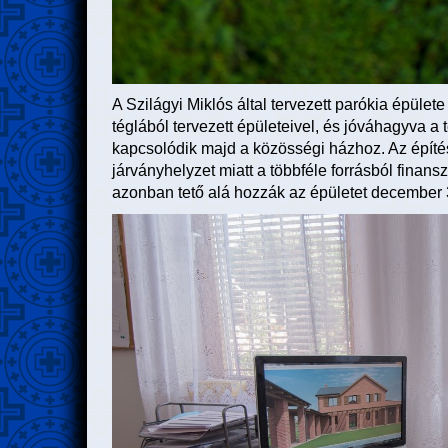
A Szilágyi Miklós által tervezett parókia épület
téglából tervezett épületeivel, és jóváhagyva a t
kapcsolódik majd a közösségi házhoz. Az építési
járványhelyzet miatt a többféle forrásból finans
azonban tető alá hozzák az épületet december 