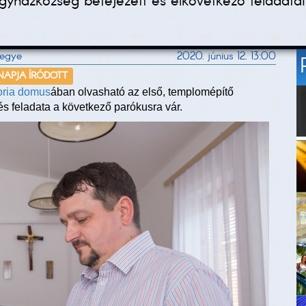
gyházközség befejezett és elkövetkező feladatai
megye
2020. június 12. 13:00
 NAPJA ÍRÓDOTT
oria domus
ában olvasható az első, templomépítő
és feladata a következő parókusra vár.