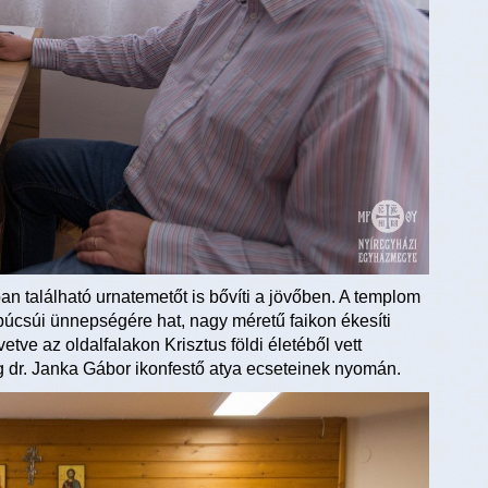
található urnatemetőt is bővíti a jövőben. A templom
búcsúi ünnepségére hat, nagy méretű faikon ékesíti
tve az oldalfalakon Krisztus földi életéből vett
 dr. Janka Gábor ikonfestő atya ecseteinek nyomán.