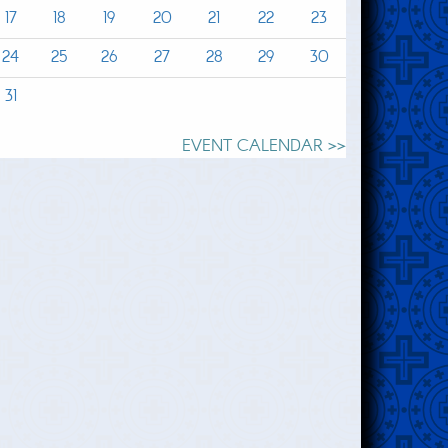
17
18
19
20
21
22
23
24
25
26
27
28
29
30
31
EVENT CALENDAR >>