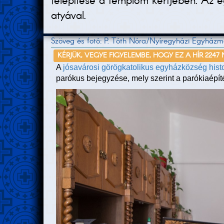
felépítése a templom kertjében. Az e
atyával.
Szöveg és fotó: P. Tóth Nóra/Nyíregyházi Egyház
KÉRJÜK, VEGYE FIGYELEMBE, HOGY EZ A HÍR 2247
A
jósavárosi görögkatolikus egyházközség
hist
parókus bejegyzése, mely szerint a parókiaépít