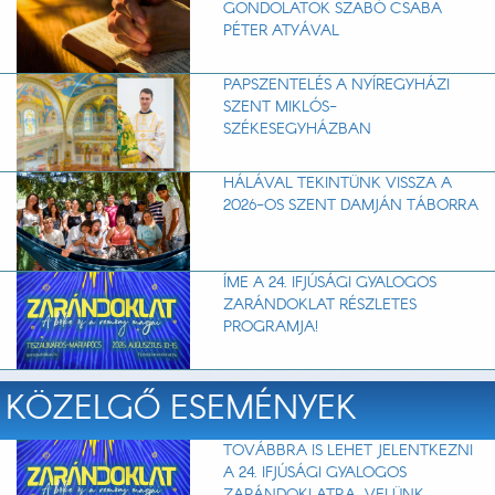
GONDOLATOK SZABÓ CSABA
PÉTER ATYÁVAL
PAPSZENTELÉS A NYÍREGYHÁZI
SZENT MIKLÓS-
SZÉKESEGYHÁZBAN
HÁLÁVAL TEKINTÜNK VISSZA A
2026-OS SZENT DAMJÁN TÁBORRA
ÍME A 24. IFJÚSÁGI GYALOGOS
ZARÁNDOKLAT RÉSZLETES
PROGRAMJA!
KÖZELGŐ ESEMÉNYEK
TOVÁBBRA IS LEHET JELENTKEZNI
A 24. IFJÚSÁGI GYALOGOS
ZARÁNDOKLATRA. VELÜNK