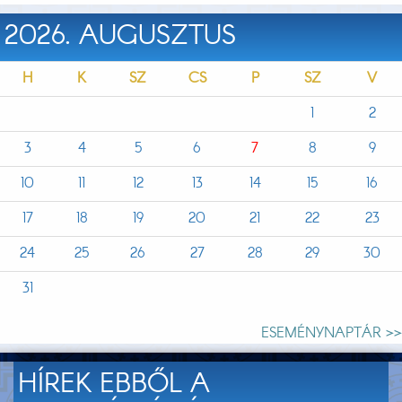
2026. AUGUSZTUS
H
K
SZ
CS
P
SZ
V
1
2
3
4
5
6
7
8
9
10
11
12
13
14
15
16
17
18
19
20
21
22
23
24
25
26
27
28
29
30
31
ESEMÉNYNAPTÁR >>
HÍREK EBBŐL A