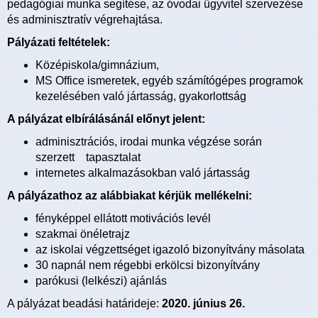
pedagógiai munka segítése, az óvodai ügyvitel szervezése
és adminisztratív végrehajtása.
Pályázati feltételek:
Középiskola/gimnázium,
MS Office ismeretek, egyéb számítógépes programok
kezelésében való jártasság, gyakorlottság
A pályázat elbírálásánál előnyt jelent:
adminisztrációs, irodai munka végzése során
szerzett tapasztalat
internetes alkalmazásokban való jártasság
A pályázathoz az alábbiakat kérjük mellékelni:
fényképpel ellátott motivációs levél
szakmai önéletrajz
az iskolai végzettséget igazoló bizonyítvány másolata
30 napnál nem régebbi erkölcsi bizonyítvány
parókusi (lelkészi) ajánlás
A pályázat beadási határideje:
2020. június 26.