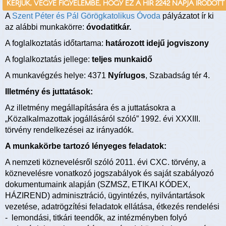
KÉRJÜK, VEGYE FIGYELEMBE, HOGY EZ A HÍR 2242 NAPJA ÍRÓDOTT
A
Szent Péter és Pál Görögkatolikus Óvoda
pályázatot ír ki
az alábbi munkakörre:
óvodatitkár.
A foglalkoztatás időtartama:
határozott idejű jogviszony
A foglalkoztatás jellege:
teljes munkaidő
A munkavégzés helye: 4371
Nyírlugos
, Szabadság tér 4.
Illetmény és juttatások:
Az illetmény megállapítására és a juttatásokra a
„Közalkalmazottak jogállásáról szóló” 1992. évi XXXIII.
törvény rendelkezései az irányadók.
A munkakörbe tartozó lényeges feladatok:
A nemzeti köznevelésről szóló 2011. évi CXC. törvény, a
köznevelésre vonatkozó jogszabályok és saját szabályozó
dokumentumaink alapján (SZMSZ, ETIKAI KÓDEX,
HÁZIREND) adminisztráció, ügyintézés, nyilvántartások
vezetése, adatrögzítési feladatok ellátása, étkezés rendelési
- lemondási, titkári teendők, az intézményben folyó