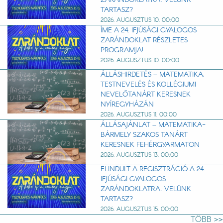
TARTASZ?
2026. AUGUSZTUS 10. 00:00
ÍME A 24. IFJÚSÁGI GYALOGOS
ZARÁNDOKLAT RÉSZLETES
PROGRAMJA!
2026. AUGUSZTUS 10. 00:00
ÁLLÁSHIRDETÉS – MATEMATIKA,
TESTNEVELÉS ÉS KOLLÉGIUMI
NEVELŐTANÁRT KERESNEK
NYÍREGYHÁZÁN
2026. AUGUSZTUS 11. 00:00
ÁLLÁSAJÁNLAT – MATEMATIKA-
BÁRMELY SZAKOS TANÁRT
KERESNEK FEHÉRGYARMATON
2026. AUGUSZTUS 13. 00:00
ELINDULT A REGISZTRÁCIÓ A 24.
IFJÚSÁGI GYALOGOS
ZARÁNDOKLATRA. VELÜNK
TARTASZ?
2026. AUGUSZTUS 15. 00:00
TÖBB >>