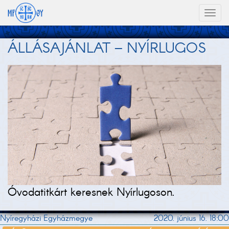
Toggl
naviga
ÁLLÁSAJÁNLAT – NYÍRLUGOS
Óvodatitkárt keresnek Nyírlugoson.
Nyíregyházi Egyházmegye
2020. június 16. 18:00