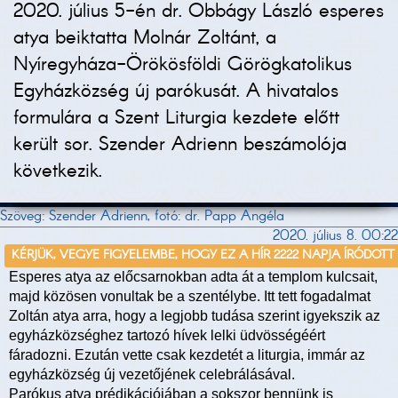
2020. július 5-én dr. Obbágy László esperes
atya beiktatta Molnár Zoltánt, a
Nyíregyháza-Örökösföldi Görögkatolikus
Egyházközség új parókusát. A hivatalos
formulára a Szent Liturgia kezdete előtt
került sor. Szender Adrienn beszámolója
következik.
Szöveg: Szender Adrienn, fotó: dr. Papp Angéla
2020. július 8. 00:22
KÉRJÜK, VEGYE FIGYELEMBE, HOGY EZ A HÍR 2222 NAPJA ÍRÓDOTT
Esperes atya az előcsarnokban adta át a templom kulcsait,
majd közösen vonultak be a szentélybe. Itt tett fogadalmat
Zoltán atya arra, hogy a legjobb tudása szerint igyekszik az
egyházközséghez tartozó hívek lelki üdvösségéért
fáradozni. Ezután vette csak kezdetét a liturgia, immár az
egyházközség új vezetőjének celebrálásával.
Parókus atya prédikációjában a sokszor bennünk is