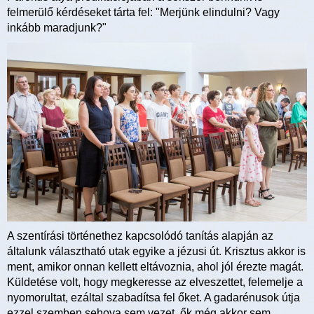
felmerülő kérdéseket tárta fel: "Merjünk elindulni? Vagy
inkább maradjunk?"
A szentírási történethez kapcsolódó tanítás alapján az
általunk választható utak egyike a jézusi út. Krisztus akkor is
ment, amikor onnan kellett eltávoznia, ahol jól érezte magát.
Küldetése volt, hogy megkeresse az elveszettet, felemelje a
nyomorultat, ezáltal szabadítsa fel őket. A gadarénusok útja
ezzel szemben sehova sem vezet, ők még akkor sem