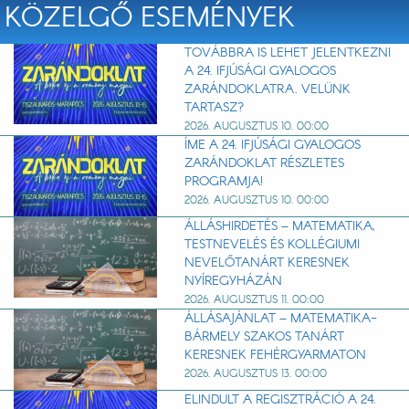
KÖZELGŐ ESEMÉNYEK
TOVÁBBRA IS LEHET JELENTKEZNI
A 24. IFJÚSÁGI GYALOGOS
ZARÁNDOKLATRA. VELÜNK
TARTASZ?
2026. AUGUSZTUS 10. 00:00
ÍME A 24. IFJÚSÁGI GYALOGOS
ZARÁNDOKLAT RÉSZLETES
PROGRAMJA!
2026. AUGUSZTUS 10. 00:00
ÁLLÁSHIRDETÉS – MATEMATIKA,
TESTNEVELÉS ÉS KOLLÉGIUMI
NEVELŐTANÁRT KERESNEK
NYÍREGYHÁZÁN
2026. AUGUSZTUS 11. 00:00
ÁLLÁSAJÁNLAT – MATEMATIKA-
BÁRMELY SZAKOS TANÁRT
KERESNEK FEHÉRGYARMATON
2026. AUGUSZTUS 13. 00:00
ELINDULT A REGISZTRÁCIÓ A 24.