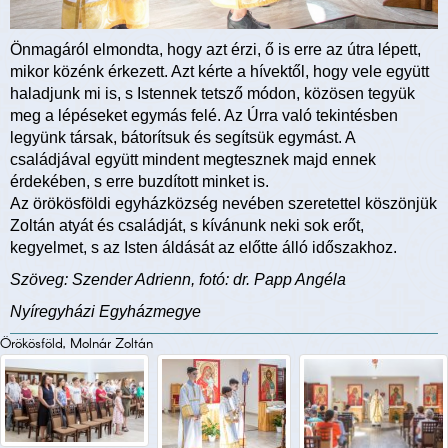
Önmagáról elmondta, hogy azt érzi, ő is erre az útra lépett,
mikor közénk érkezett. Azt kérte a hívektől, hogy vele együtt
haladjunk mi is, s Istennek tetsző módon, közösen tegyük
meg a lépéseket egymás felé. Az Úrra való tekintésben
legyünk társak, bátorítsuk és segítsük egymást. A
családjával együtt mindent megtesznek majd ennek
érdekében, s erre buzdított minket is.
Az örökösföldi egyházközség nevében szeretettel köszönjük
Zoltán atyát és családját, s kívánunk neki sok erőt,
kegyelmet, s az Isten áldását az előtte álló időszakhoz.
Szöveg: Szender Adrienn, fotó: dr. Papp Angéla
Nyíregyházi Egyházmegye
Örökösföld, Molnár Zoltán