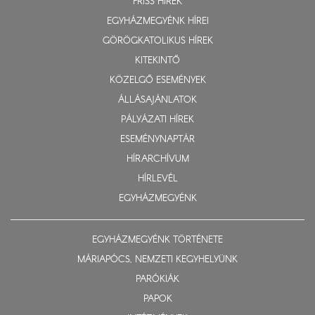
FRISS HÍREK
EGYHÁZMEGYÉNK HÍREI
GÖRÖGKATOLIKUS HÍREK
KITEKINTŐ
KÖZELGŐ ESEMÉNYEK
ÁLLÁSAJÁNLATOK
PÁLYÁZATI HÍREK
ESEMÉNYNAPTÁR
HÍRARCHÍVUM
HÍRLEVÉL
EGYHÁZMEGYÉNK
EGYHÁZMEGYÉNK TÖRTÉNETE
MÁRIAPÓCS, NEMZETI KEGYHELYÜNK
PARÓKIÁK
PAPOK