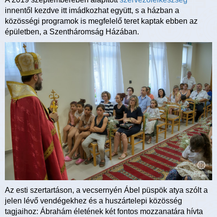
innentől kezdve itt imádkozhat együtt, s a házban a
közösségi programok is megfelelő teret kaptak ebben az
épületben, a Szentháromság Házában.
Az esti szertartáson, a vecsernyén Ábel püspök atya szólt a
jelen lévő vendégekhez és a huszártelepi közösség
tagjaihoz: Ábrahám életének két fontos mozzanatára hívta