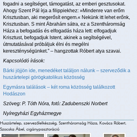
fogadni a segítséget, támogatást, az emberi gesztusokat.
Ahogy Szent Pál írja a filippiekhez: »Mindenre van erőm
Krisztusban, aki megerősít engem.« Nekünk itt lehet erőnk,
Krisztusban. S mint Ábrahám sátra, ez a Szentháromság
Háza a befogadás és elfogadás háza lett: elfogadjuk
Krisztust, befogadjuk Istent, akinek a segítségével,
útmutatásával próbáljuk élni és megélni
kereszténységünket.” – hangzottak Róbert atya szavai.
Kapcsolódó írások:
Bárki jöjjön ide, menedéket találjon nálunk – szerveződik a
huszártelepi görögkatolikus közösség
Egymásra találások – két roma közösség találkozott
Hodászon
Szöveg: P. Tóth Nóra, fotó: Zadubenszki Norbert
Nyíregyházi Egyházmegye
Huszártelep, szervezőlelkészség, Szentháromság Háza, Kovács Róbert,
Szocska Ábel, cigánypasztoráció