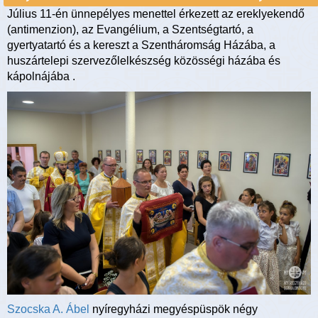
Július 11-én ünnepélyes menettel érkezett az ereklyekendő
(antimenzion), az Evangélium, a Szentségtartó, a
gyertyatartó és a kereszt a Szentháromság Házába, a
huszártelepi szervezőlelkészség közösségi házába és
kápolnájába .
Szocska A. Ábel
nyíregyházi megyéspüspök négy