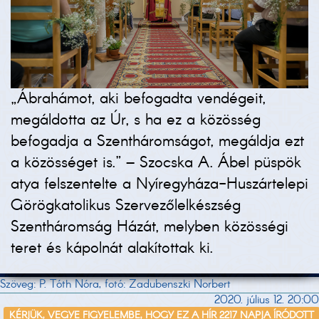
„Ábrahámot, aki befogadta vendégeit,
megáldotta az Úr, s ha ez a közösség
befogadja a Szentháromságot, megáldja ezt
a közösséget is.” – Szocska A. Ábel püspök
atya felszentelte a Nyíregyháza-Huszártelepi
Görögkatolikus Szervezőlelkészség
Szentháromság Házát, melyben közösségi
teret és kápolnát alakítottak ki.
Szöveg: P. Tóth Nóra, fotó: Zadubenszki Norbert
2020. július 12. 20:00
KÉRJÜK, VEGYE FIGYELEMBE, HOGY EZ A HÍR 2217 NAPJA ÍRÓDOTT