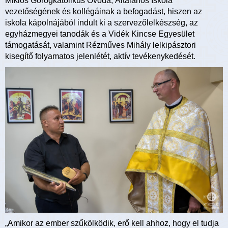
Miklós Görögkatolikus Óvoda, Általános Iskola
vezetőségének és kollégáinak a befogadást, hiszen az
iskola kápolnájából indult ki a szervezőlelkészség, az
egyházmegyei tanodák és a Vidék Kincse Egyesület
támogatását, valamint Rézműves Mihály lelkipásztori
kisegítő folyamatos jelenlétét, aktív tevékenykedését.
„Amikor az ember szűkölködik, erő kell ahhoz, hogy el tudja