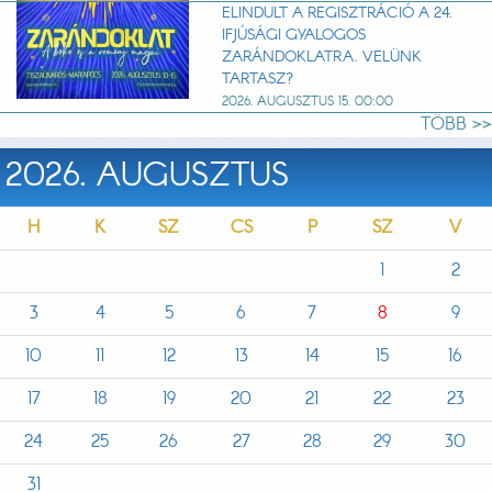
ELINDULT A REGISZTRÁCIÓ A 24.
IFJÚSÁGI GYALOGOS
ZARÁNDOKLATRA. VELÜNK
TARTASZ?
2026. AUGUSZTUS 15. 00:00
TÖBB >>
2026. AUGUSZTUS
H
K
SZ
CS
P
SZ
V
1
2
3
4
5
6
7
8
9
10
11
12
13
14
15
16
17
18
19
20
21
22
23
24
25
26
27
28
29
30
31