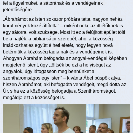
fel a figyelmüket, a sátorának és a vendégeinek
jelentőségére.
„Ábrahámot az Isten sokszor próbára tette, nagyon nehéz
körülmények közé állította” – miként neki, az itt élőknek is
egy sátorra, volt szüksége. Most itt ez a felújított épület tölti
be a hajlék, a bibliai sátor szerepét, ahol a közösség
imádkozhat és együtt élheti életét, hogy legyen hová
betérniük a közösség tagjainak és a vendégeinek is.
Ahogyan Ábrahám befogadta az angyal-vendégei képében
megjelenő Istent, úgy „töltsék be ezt a helyiséget az
angyalok, úgy látogasson meg bennünket a
szentháromságos egy Isten” – kívánta Ábel püspök atya,
hiszen Ábrahámot, aki befogadta vendégeit, megáldotta az
Úr, s ha ez a közösség befogadja a Szentháromságot,
megáldja ezt a közösséget is.