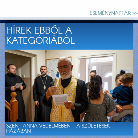
ESEMÉNYNAPTÁR >>
HÍREK EBBŐL A
KATEGÓRIÁBÓL
SZENT ANNA VÉDELMÉBEN – A SZÜLETÉSEK
HÁZÁBAN