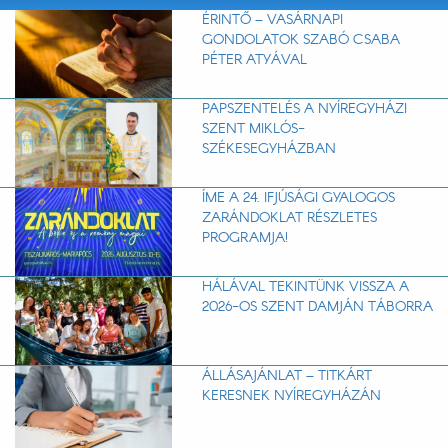
ÉRINTŐ – VASÁRNAPI
GONDOLATOK SZABÓ CSABA
PÉTER ATYÁVAL
PAPSZENTELÉS A NYÍREGYHÁZI
SZENT MIKLÓS-
SZÉKESEGYHÁZBAN
ÍME A 24. IFJÚSÁGI GYALOGOS
ZARÁNDOKLAT RÉSZLETES
PROGRAMJA!
HÁLÁVAL TEKINTÜNK VISSZA A
2026-OS SZENT DAMJÁN TÁBORRA
ÁLLÁSAJÁNLAT – TITKÁRT
KERESNEK NYÍREGYHÁZÁN