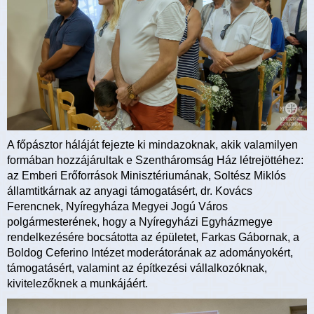
A főpásztor háláját fejezte ki mindazoknak, akik valamilyen
formában hozzájárultak e Szentháromság Ház létrejöttéhez:
az Emberi Erőforrások Minisztériumának, Soltész Miklós
államtitkárnak az anyagi támogatásért, dr. Kovács
Ferencnek, Nyíregyháza Megyei Jogú Város
polgármesterének, hogy a Nyíregyházi Egyházmegye
rendelkezésére bocsátotta az épületet, Farkas Gábornak, a
Boldog Ceferino Intézet moderátorának az adományokért,
támogatásért, valamint az építkezési vállalkozóknak,
kivitelezőknek a munkájáért.