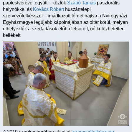
paptestvérével együtt – köztük
Szabó Tamás
pasztorális
helynökkel és
Kovács Róbert
huszártelepi
szervezőlelkésszel – imádkozott térdet hajtva a Nyíregyházi
Egyházmegye legújabb kápolnájában az oltár körül, melyen
elhelyezték a szertartások előbb felsorolt, nélkülözhetetlen
kellékeit.
A 2019 szeptemberében alapított
szervezőlelkészség