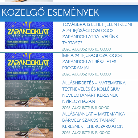
KÖZELGŐ ESEMÉNYEK
TOVÁBBRA IS LEHET JELENTKEZNI
A 24. IFJÚSÁGI GYALOGOS
ZARÁNDOKLATRA. VELÜNK
TARTASZ?
2026. AUGUSZTUS 10. 00:00
ÍME A 24. IFJÚSÁGI GYALOGOS
ZARÁNDOKLAT RÉSZLETES
PROGRAMJA!
2026. AUGUSZTUS 10. 00:00
ÁLLÁSHIRDETÉS – MATEMATIKA,
TESTNEVELÉS ÉS KOLLÉGIUMI
NEVELŐTANÁRT KERESNEK
NYÍREGYHÁZÁN
2026. AUGUSZTUS 11. 00:00
ÁLLÁSAJÁNLAT – MATEMATIKA-
BÁRMELY SZAKOS TANÁRT
KERESNEK FEHÉRGYARMATON
2026. AUGUSZTUS 13. 00:00