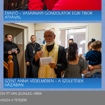
ÉRINTŐ – VASÁRNAPI GONDOLATOK EGRI TIBOR
ATYÁVAL
SZENT ANNA VÉDELMÉBEN – A SZÜLETÉSEK
HÁZÁBAN
ÖN ITT VAN JELENLEG:
HÍREK
VISSZA A TETEJÉRE