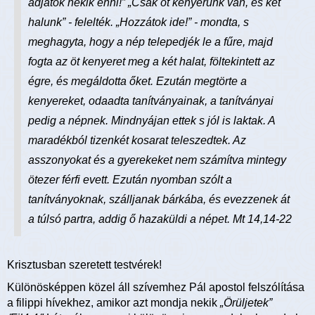
adjatok nekik enni!” „Csak öt kenyerünk van, és két
halunk” - felelték. „Hozzátok ide!” - mondta, s
meghagyta, hogy a nép telepedjék le a fűre, majd
fogta az öt kenyeret meg a két halat, föltekintett az
égre, és megáldotta őket. Ezután megtörte a
kenyereket, odaadta tanítványainak, a tanítványai
pedig a népnek. Mindnyájan ettek s jól is laktak. A
maradékból tizenkét kosarat teleszedtek. Az
asszonyokat és a gyerekeket nem számítva mintegy
ötezer férfi evett. Ezután nyomban szólt a
tanítványoknak, szálljanak bárkába, és evezzenek át
a túlsó partra, addig ő hazaküldi a népet. Mt 14,14-22
Krisztusban szeretett testvérek!
Különösképpen közel áll szívemhez Pál apostol felszólítása
a filippi hívekhez, amikor azt mondja nekik
„
Örüljetek”