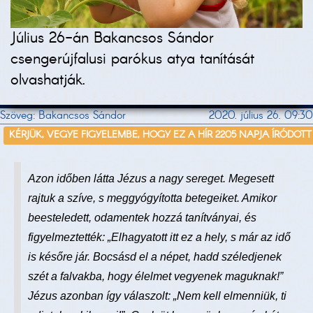
Július 26-án Bakancsos Sándor
csengerújfalusi parókus atya tanítását
olvashatják.
Szöveg: Bakancsos Sándor
2020. július 26. 09:30
KÉRJÜK, VEGYE FIGYELEMBE, HOGY EZ A HÍR 2205 NAPJA ÍRÓDOTT
Azon időben látta Jézus a nagy sereget. Megesett
rajtuk a szíve, s meggyógyította betegeiket. Amikor
beesteledett, odamentek hozzá tanítványai, és
figyelmeztették: „Elhagyatott itt ez a hely, s már az idő
is későre jár. Bocsásd el a népet, hadd széledjenek
szét a falvakba, hogy élelmet vegyenek maguknak!”
Jézus azonban így válaszolt: „Nem kell elmenniük, ti