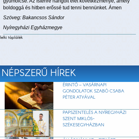
gyümölcse. Az Istenre hangolt élet következménye, amely
boldoggá és hitben erőssé tud tenni bennünket. Ámen
Szöveg: Bakancsos Sándor
Nyíregyházi Egyházmegye
lelki táplálék
NÉPSZERŰ HÍREK
ÉRINTŐ – VASÁRNAPI
GONDOLATOK SZABÓ CSABA
PÉTER ATYÁVAL
PAPSZENTELÉS A NYÍREGYHÁZI
SZENT MIKLÓS-
SZÉKESEGYHÁZBAN