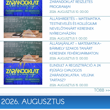
ZARÁNDOKLAT RÉSZLETES
PROGRAMJA!
2026. AUGUSZTUS 10. 00:00
ÁLLÁSHIRDETÉS – MATEMATIKA,
TESTNEVELÉS ÉS KOLLÉGIUMI
NEVELŐTANÁRT KERESNEK
NYÍREGYHÁZÁN
2026. AUGUSZTUS 11. 00:00
ÁLLÁSAJÁNLAT – MATEMATIKA-
BÁRMELY SZAKOS TANÁRT
KERESNEK FEHÉRGYARMATON
2026. AUGUSZTUS 13. 00:00
ELINDULT A REGISZTRÁCIÓ A 24.
IFJÚSÁGI GYALOGOS
ZARÁNDOKLATRA. VELÜNK
TARTASZ?
2026. AUGUSZTUS 15. 00:00
TÖBB >>
2026. AUGUSZTUS