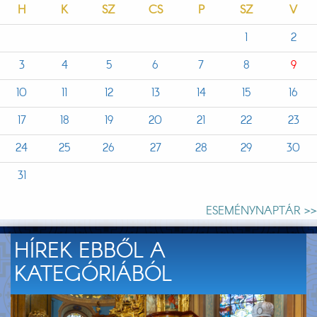
H
K
SZ
CS
P
SZ
V
1
2
3
4
5
6
7
8
9
10
11
12
13
14
15
16
17
18
19
20
21
22
23
24
25
26
27
28
29
30
31
ESEMÉNYNAPTÁR >>
HÍREK EBBŐL A
KATEGÓRIÁBÓL