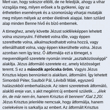
Mert van, hogy sokszor eltölti, de ne feledjük, ahogy a vihar
vizsgálja meg, milyen erősek a fa gyökerei, úgy az
érthetetlen események és a szomorúság viharjai mutatják
meg milyen mélyek az ember életének alapjai. Isten szilárd
alap minden Benne hívő és bízó embernek.
A tömeghez, amely követte Jézust sokféleképpen lehetett
volna viszonyulni. Félhetett volna tőle, vagy éppen
szerethette volna, alkalmazkodhatott volna hozzá, vagy
ellenállhatott volna, vagy éppen kikerülhette volna. Jézus
azonban nem így tesz. Ő
átformálja
ezt a tömeget, s
megvendégelő szeretete nyomán immár „asztalközösséggé”
alakítja. Jézus átformáló szeretete ez, amely közösséget
teremt. S ez a
második aprócska öröm.
Vagyis Jézus
Krisztus képes bennünket is alakítani, átformálni. Így lehetett
Simonból Péter, Saulból Pál, Léviből Máté, egyszerű
halászokból emberhalászok. Az isteni szeretetnek átformáló,
alakító ereje van, s akit megérint új emberré születik…
„élek
én, de már nem én, hanem Krisztus él bennem” /Gal 2,20/.
Jézus Krisztus jelenléte nemcsak, hogy átformálja, hanem
cselekvésre is sarkallja az embert. Az átformált Krisztus