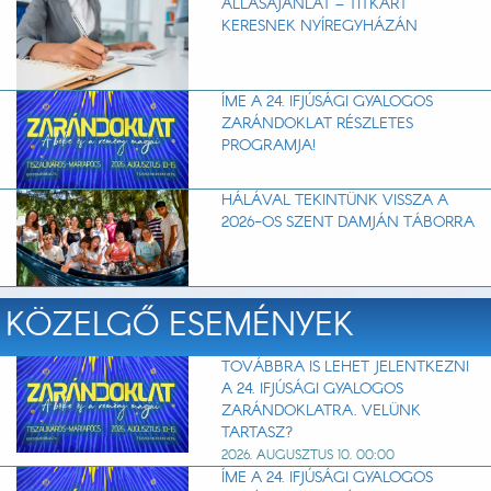
ÁLLÁSAJÁNLAT – TITKÁRT
KERESNEK NYÍREGYHÁZÁN
ÍME A 24. IFJÚSÁGI GYALOGOS
ZARÁNDOKLAT RÉSZLETES
PROGRAMJA!
HÁLÁVAL TEKINTÜNK VISSZA A
2026-OS SZENT DAMJÁN TÁBORRA
KÖZELGŐ ESEMÉNYEK
TOVÁBBRA IS LEHET JELENTKEZNI
A 24. IFJÚSÁGI GYALOGOS
ZARÁNDOKLATRA. VELÜNK
TARTASZ?
2026. AUGUSZTUS 10. 00:00
ÍME A 24. IFJÚSÁGI GYALOGOS