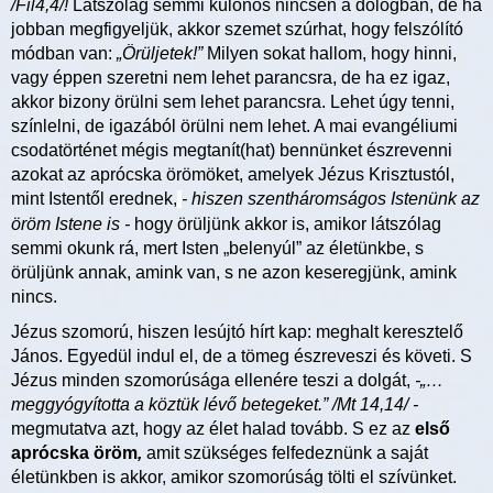
/Fil4,4/!
Látszólag semmi különös nincsen a dologban, de ha
jobban megfigyeljük, akkor szemet szúrhat, hogy felszólító
módban van:
„Örüljetek!”
Milyen sokat hallom, hogy hinni,
vagy éppen szeretni nem lehet parancsra, de ha ez igaz,
akkor bizony örülni sem lehet parancsra. Lehet úgy tenni,
színlelni, de igazából örülni nem lehet. A mai evangéliumi
csodatörténet mégis megtanít(hat) bennünket észrevenni
azokat az aprócska örömöket, amelyek Jézus Krisztustól,
mint Istentől erednek,
- hiszen szentháromságos Istenünk az
öröm Istene is -
hogy örüljünk akkor is, amikor látszólag
semmi okunk rá, mert Isten „belenyúl” az életünkbe, s
örüljünk annak, amink van, s ne azon keseregjünk, amink
nincs.
Jézus szomorú, hiszen lesújtó hírt kap: meghalt keresztelő
János. Egyedül indul el, de a tömeg észreveszi és követi. S
Jézus minden szomorúsága ellenére teszi a dolgát,
-„…
meggyógyította a köztük lévő betegeket.” /Mt 14,14/ -
megmutatva azt, hogy az élet halad tovább. S ez az
első
aprócska öröm
,
amit szükséges felfedeznünk a saját
életünkben is akkor, amikor szomorúság tölti el szívünket.