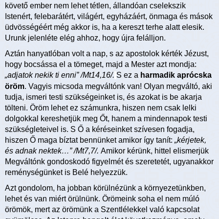
követő ember nem lehet tétlen, állandóan cselekszik
Istenért, felebarátért, világért, egyházáért, önmaga és mások
üdvösségéért még akkor is, ha a kereszt terhe alatt elesik.
Urunk jelenléte elég ahhoz, hogy újra felálljon.
Aztán hanyatlóban volt a nap, s az apostolok kérték Jézust,
hogy bocsássa el a tömeget, majd a Mester azt mondja:
„adjatok nekik ti enni” /Mt14,16/.
S ez a
harmadik aprócska
öröm
. Vagyis micsoda megváltónk van! Olyan megváltó, aki
tudja, ismeri testi szükségeinket is, és azokat is be akarja
tölteni. Öröm lehet ez számunkra, hiszen nem csak lelki
dolgokkal kereshetjük meg Őt, hanem a mindennapok testi
szükségleteivel is. S Ő a kéréseinket szívesen fogadja,
hiszen Ő maga bíztat bennünket amikor így tanít:
„kérjetek,
és adnak nektek…” /Mt7,7/.
Amikor kérünk, hittel elismerjük
Megváltónk gondoskodó figyelmét és szeretetét, ugyanakkor
reménységünket is Belé helyezzük.
Azt gondolom, ha jobban körülnézünk a környezetünkben,
lehet és van miért örülnünk. Örömeink soha el nem múló
örömök, mert az örömünk a Szentlélekkel való kapcsolat