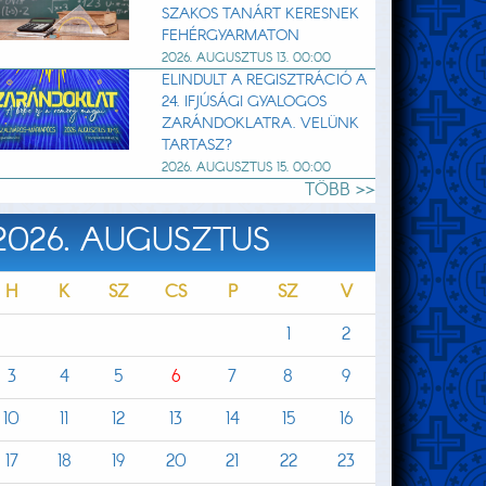
SZAKOS TANÁRT KERESNEK
FEHÉRGYARMATON
2026. AUGUSZTUS 13. 00:00
ELINDULT A REGISZTRÁCIÓ A
24. IFJÚSÁGI GYALOGOS
ZARÁNDOKLATRA. VELÜNK
TARTASZ?
2026. AUGUSZTUS 15. 00:00
TÖBB >>
2026. AUGUSZTUS
H
K
SZ
CS
P
SZ
V
1
2
3
4
5
6
7
8
9
10
11
12
13
14
15
16
17
18
19
20
21
22
23