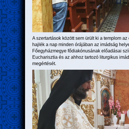
A szertartások között sem ürült ki a templom az 
hajlék a nap minden órájában az imádság helye
Főegyházmegye fődiakónusának előadásai színe
Eucharisztia és az ahhoz tartozó liturgikus imád
megértését.