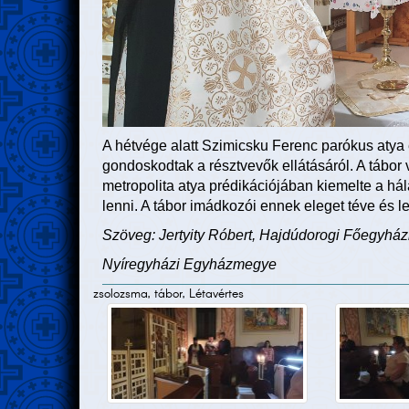
A hétvége alatt Szimicsku Ferenc parókus atya é
gondoskodtak a résztvevők ellátásáról. A tábor 
metropolita atya prédikációjában kiemelte a há
lenni. A tábor imádkozói ennek eleget téve és le
Szöveg: Jertyity Róbert, Hajdúdorogi Főegyház
Nyíregyházi Egyházmegye
zsolozsma, tábor, Létavértes