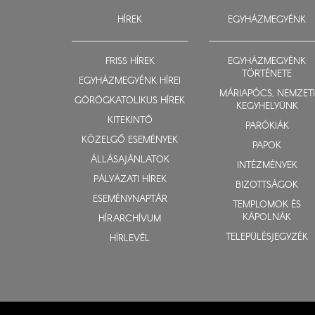
HÍREK
EGYHÁZMEGYÉNK
FRISS HÍREK
EGYHÁZMEGYÉNK
TÖRTÉNETE
EGYHÁZMEGYÉNK HÍREI
MÁRIAPÓCS, NEMZETI
GÖRÖGKATOLIKUS HÍREK
KEGYHELYÜNK
KITEKINTŐ
PARÓKIÁK
KÖZELGŐ ESEMÉNYEK
PAPOK
ÁLLÁSAJÁNLATOK
INTÉZMÉNYEK
PÁLYÁZATI HÍREK
BIZOTTSÁGOK
ESEMÉNYNAPTÁR
TEMPLOMOK ÉS
KÁPOLNÁK
HÍRARCHÍVUM
TELEPÜLÉSJEGYZÉK
HÍRLEVÉL