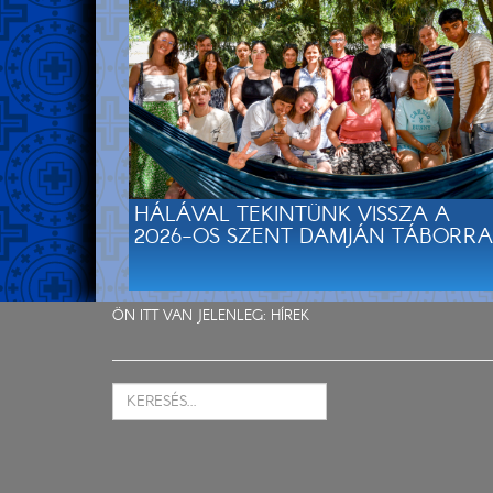
HÁLÁVAL TEKINTÜNK VISSZA A
2026-OS SZENT DAMJÁN TÁBORRA
ÖN ITT VAN JELENLEG:
HÍREK