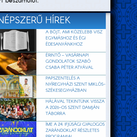
rt beszámolót.
NÉPSZERŰ HÍREK
A BÖJT, AMI KÖZELEBB VISZ
EGYMÁSHOZ ÉS ÉGI
ÉDESANYÁNKHOZ
ÉRINTŐ – VASÁRNAPI
GONDOLATOK SZABÓ
CSABA PÉTER ATYÁVAL
PAPSZENTELÉS A
NYÍREGYHÁZI SZENT MIKLÓS-
SZÉKESEGYHÁZBAN
HÁLÁVAL TEKINTÜNK VISSZA
A 2026-OS SZENT DAMJÁN
TÁBORRA
ÍME A 24. IFJÚSÁGI GYALOGOS
ZARÁNDOKLAT RÉSZLETES
PROGRAMJA!