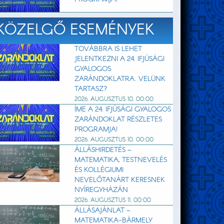
KÖZELGŐ ESEMÉNYEK
TOVÁBBRA IS LEHET
JELENTKEZNI A 24. IFJÚSÁGI
GYALOGOS
ZARÁNDOKLATRA. VELÜNK
TARTASZ?
2026. AUGUSZTUS 10. 00:00
ÍME A 24. IFJÚSÁGI GYALOGOS
ZARÁNDOKLAT RÉSZLETES
PROGRAMJA!
2026. AUGUSZTUS 10. 00:00
ÁLLÁSHIRDETÉS –
MATEMATIKA, TESTNEVELÉS
ÉS KOLLÉGIUMI
NEVELŐTANÁRT KERESNEK
NYÍREGYHÁZÁN
2026. AUGUSZTUS 11. 00:00
ÁLLÁSAJÁNLAT –
MATEMATIKA-BÁRMELY