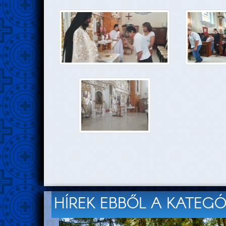
HÍREK EBBŐL A KATEG