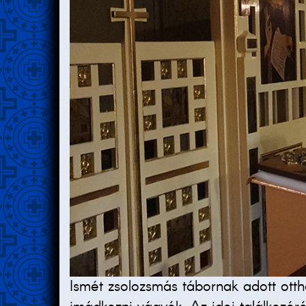
Ismét zsolozsmás tábornak adott ottho