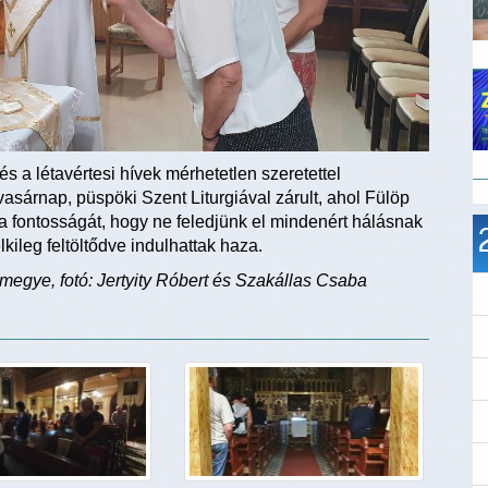
s a létavértesi hívek mérhetetlen szeretettel
vasárnap, püspöki Szent Liturgiával zárult, ahol Fülöp
la fontosságát, hogy ne feledjünk el mindenért hálásnak
lkileg feltöltődve indulhattak haza.
megye, fotó: Jertyity Róbert és Szakállas Csaba