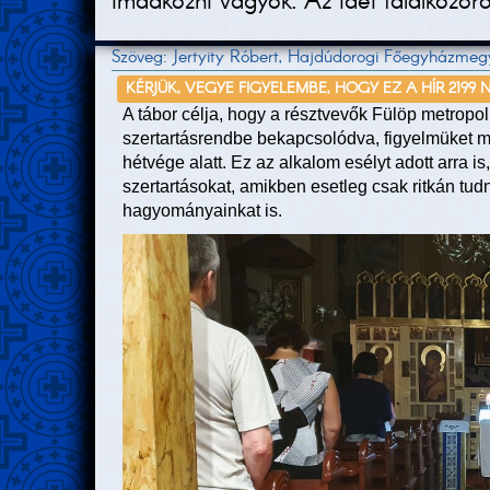
imádkozni vágyók. Az idei találkozór
Szöveg: Jertyity Róbert, Hajdúdorogi Főegyházmegy
KÉRJÜK, VEGYE FIGYELEMBE, HOGY EZ A HÍR 2199 
A tábor célja, hogy a résztvevők Fülöp metropoli
szertartásrendbe bekapcsolódva, figyelmüket mé
hétvége alatt. Ez az alkalom esélyt adott arra 
szertartásokat, amikben esetleg csak ritkán tu
hagyományainkat is.