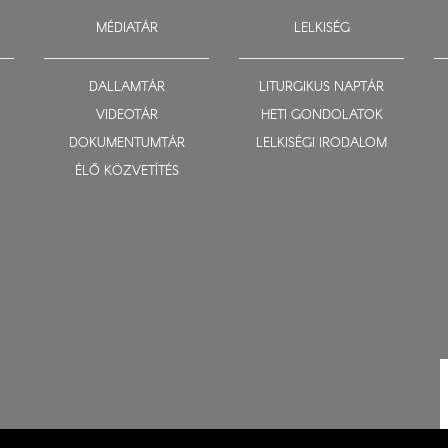
MÉDIATÁR
LELKISÉG
DALLAMTÁR
LITURGIKUS NAPTÁR
VIDEOTÁR
HETI GONDOLATOK
DOKUMENTUMTÁR
LELKISÉGI IRODALOM
ÉLŐ KÖZVETÍTÉS