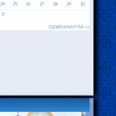
24
25
26
27
28
29
30
31
ESEMÉNYNAPTÁR >>