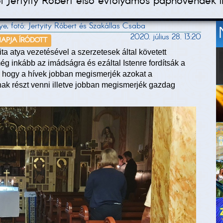
ól Jertyity Róbert első évfolyamos papnövendék í
e, fotó: Jertyity Róbert és Szakállas Csaba
2020. július 28. 13:20
NAPJA ÍRÓDOTT
ta atya vezetésével a szerzetesek által követett
g inkább az imádságra és ezáltal Istenre fordítsák a
is, hogy a hívek jobban megismerjék azokat a
dnak részt venni illetve jobban megismerjék gazdag