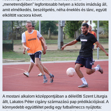
„menetrendjében” legfontosabb helyen a közös imádság áll,
amit elmélkedés, beszélgetés, néha éneklés és tánc, együtt
elköltött vacsora követ.
A mostani alkalom középpontjában a délelőtti Szent Liturgia
állt, Lakatos Péter cigány származású pap prédikációjával. A
könnyedebb együttlétet pedig egy futballmeccs nyújtotta: