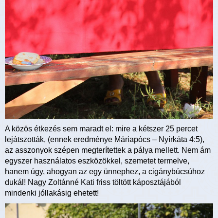
A közös étkezés sem maradt el: mire a kétszer 25 percet
lejátszották, (ennek eredménye Máriapócs – Nyírkáta 4:5),
az asszonyok szépen megterítettek a pálya mellett. Nem ám
egyszer használatos eszközökkel, szemetet termelve,
hanem úgy, ahogyan az egy ünnephez, a cigánybúcsúhoz
dukál! Nagy Zoltánné Kati friss töltött káposztájából
mindenki jóllakásig ehetett!