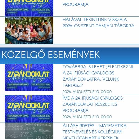
PROGRAMJA!
HÁLÁVAL TEKINTÜNK VISSZA A
2026-OS SZENT DAMJÁN TÁBORRA
KÖZELGŐ ESEMÉNYEK
TOVÁBBRA IS LEHET JELENTKEZNI
A 24. IFJÚSÁGI GYALOGOS
ZARÁNDOKLATRA. VELÜNK
TARTASZ?
2026. AUGUSZTUS 10. 00:00
ÍME A 24. IFJÚSÁGI GYALOGOS
ZARÁNDOKLAT RÉSZLETES
PROGRAMJA!
2026. AUGUSZTUS 10. 00:00
ÁLLÁSHIRDETÉS – MATEMATIKA,
TESTNEVELÉS ÉS KOLLÉGIUMI
NEVELŐTANÁRT KERESNEK