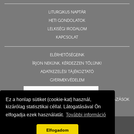
LITURGIKUS NAPTÁR
HETI GONDOLATOK
LELKISÉGI IRODALOM
KAPCSOLAT
ELÉRHETŐSÉGEINK
ÍRJON NEKÜNK, KÉRDEZZEN TŐLÜNK!
ADATKEZELÉSI TÁJÉKOZTATÓ
GYERMEKVÉDELEM
BERUHÁZÁSOK
Ez a honlap sütiket (cookie-kat) használ,
kizárólag statisztikai céllal. Látogatásával Ön
elfogadja ezek használatát.
További információ
© 2015-2026 Nyíregyházi Egyházmegye
Impresszum
Elfogadom