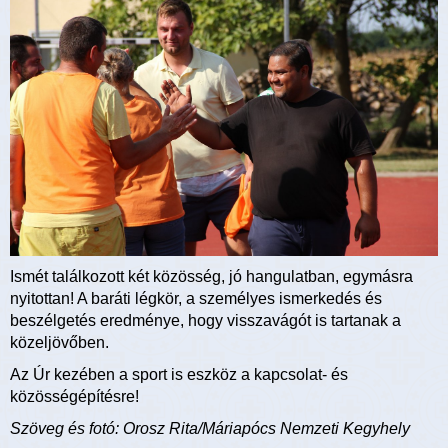
Ismét találkozott két közösség, jó hangulatban, egymásra
nyitottan! A baráti légkör, a személyes ismerkedés és
beszélgetés eredménye, hogy visszavágót is tartanak a
közeljövőben.
Az Úr kezében a sport is eszköz a kapcsolat- és
közösségépítésre!
Szöveg és fotó: Orosz Rita/Máriapócs Nemzeti Kegyhely