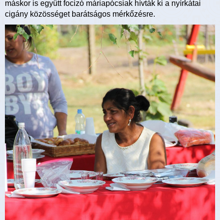
máskor is együtt focizó máriapócsiak hívták ki a nyírkátai
cigány közösséget barátságos mérkőzésre.