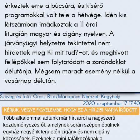
érkeztek erre a búcsúra, és kísérő
programokkal volt tele a hétvége. Idén kis
létszámban imádkoztak a 11 órai
liturgián magyar és cigány nyelven. A
járványügyi helyzetre tekintettel nem
hirdettek meg Ki mit tud?-ot, és meghívott
fellépőkkel sem folytatódott a zarándoklat
délutánja. Mégsem maradt esemény nélkül a
vasárnap délután.
Szöveg és fotó: Orosz Rita/Máriapócs Nemzeti Kegyhely
2020. szeptember 17. 17:40
KÉRJÜK, VEGYE FIGYELEMBE, HOGY EZ A HÍR 2151 NAPJA ÍRÓDOTT
Több alkalommal adtunk már hírt arról a nagyszerű
kezdeményezésről, amelynek során szépen épülnek
egyházmegyénk területén cigány és nem cigány
közösségek. Ezeknek a mini-találkozóknak a