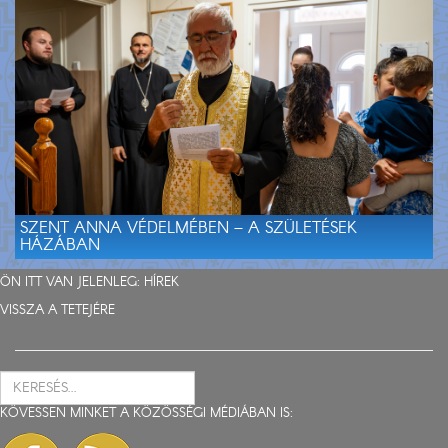
SZENT ANNA VÉDELMÉBEN – A SZÜLETÉSEK
HÁZÁBAN
ÖN ITT VAN JELENLEG:
HÍREK
VISSZA A TETEJÉRE
KÖVESSEN MINKET A KÖZÖSSÉGI MÉDIÁBAN IS: