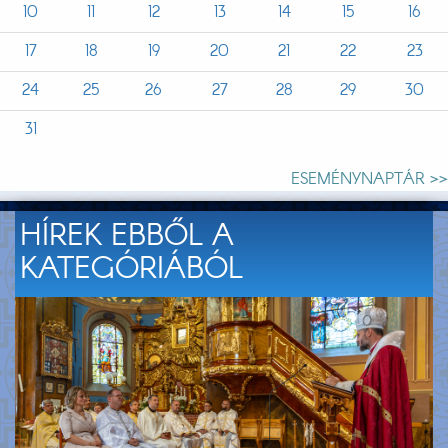
10
11
12
13
14
15
16
17
18
19
20
21
22
23
24
25
26
27
28
29
30
31
ESEMÉNYNAPTÁR >>
HÍREK EBBŐL A
KATEGÓRIÁBÓL