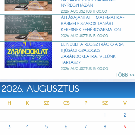
NYÍREGYHÁZÁN
2026. AUGUSZTUS 11. 00:00
ÁLLÁSAJÁNLAT – MATEMATIKA-
BÁRMELY SZAKOS TANÁRT
KERESNEK FEHÉRGYARMATON
2026. AUGUSZTUS 13. 00:00
ELINDULT A REGISZTRÁCIÓ A 24.
IFJÚSÁGI GYALOGOS
ZARÁNDOKLATRA. VELÜNK
TARTASZ?
2026. AUGUSZTUS 15. 00:00
TÖBB >>
2026. AUGUSZTUS
H
K
SZ
CS
P
SZ
V
1
2
3
4
5
6
7
8
9