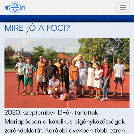
Toggl
naviga
MIRE JÓ A FOCI?
2020. szeptember 13-án tartották
Máriapócson a katolikus cigányközösségek
zarándoklatát. Korábbi években több ezren