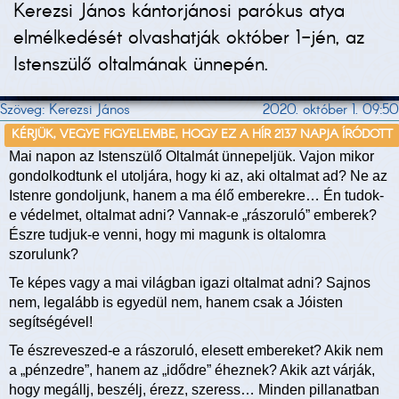
Kerezsi János kántorjánosi parókus atya
elmélkedését olvashatják október 1-jén, az
Istenszülő oltalmának ünnepén.
Szöveg: Kerezsi János
2020. október 1. 09:50
KÉRJÜK, VEGYE FIGYELEMBE, HOGY EZ A HÍR 2137 NAPJA ÍRÓDOTT
Mai napon az Istenszülő Oltalmát ünnepeljük. Vajon mikor
gondolkodtunk el utoljára, hogy ki az, aki oltalmat ad? Ne az
Istenre gondoljunk, hanem a ma élő emberekre… Én tudok-
e védelmet, oltalmat adni? Vannak-e „rászoruló” emberek?
Észre tudjuk-e venni, hogy mi magunk is oltalomra
szorulunk?
Te képes vagy a mai világban igazi oltalmat adni? Sajnos
nem, legalább is egyedül nem, hanem csak a Jóisten
segítségével!
Te észreveszed-e a rászoruló, elesett embereket? Akik nem
a „pénzedre”, hanem az „idődre” éheznek? Akik azt várják,
hogy megállj, beszélj, érezz, szeress… Minden pillanatban