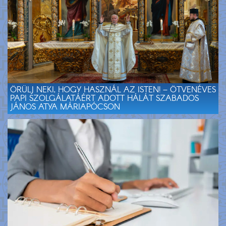
ÖRÜLJ NEKI, HOGY HASZNÁL AZ ISTEN! – ÖTVENÉVES
PAPI SZOLGÁLATÁÉRT ADOTT HÁLÁT SZABADOS
JÁNOS ATYA MÁRIAPÓCSON