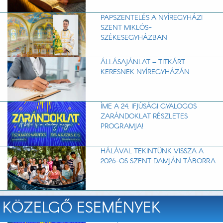
PAPSZENTELÉS A NYÍREGYHÁZI
SZENT MIKLÓS-
SZÉKESEGYHÁZBAN
ÁLLÁSAJÁNLAT – TITKÁRT
KERESNEK NYÍREGYHÁZÁN
ÍME A 24. IFJÚSÁGI GYALOGOS
ZARÁNDOKLAT RÉSZLETES
PROGRAMJA!
HÁLÁVAL TEKINTÜNK VISSZA A
2026-OS SZENT DAMJÁN TÁBORRA
KÖZELGŐ ESEMÉNYEK