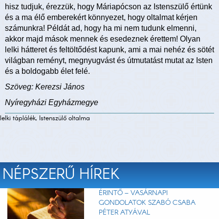
hisz tudjuk, érezzük, hogy Máriapócson az Istenszülő értünk
és a ma élő emberekért könnyezet, hogy oltalmat kérjen
számunkra! Példát ad, hogy ha mi nem tudunk elmenni,
akkor majd mások mennek és esedeznek érettem! Olyan
lelki hátteret és feltöltődést kapunk, ami a mai nehéz és sötét
világban reményt, megnyugvást és útmutatást mutat az Isten
és a boldogabb élet felé.
Szöveg: Kerezsi János
Nyíregyházi Egyházmegye
lelki táplálék, Istenszülő oltalma
NÉPSZERŰ HÍREK
ÉRINTŐ – VASÁRNAPI
GONDOLATOK SZABÓ CSABA
PÉTER ATYÁVAL