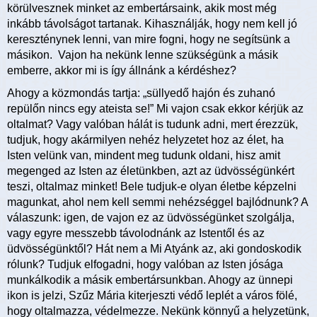
körülvesznek minket az embertársaink, akik most még
inkább távolságot tartanak. Kihasználják, hogy nem kell jó
kereszténynek lenni, van mire fogni, hogy ne segítsünk a
másikon. Vajon ha nekünk lenne szükségünk a másik
emberre, akkor mi is így állnánk a kérdéshez?
Ahogy a közmondás tartja: „süllyedő hajón és zuhanó
repülőn nincs egy ateista se!” Mi vajon csak ekkor kérjük az
oltalmat? Vagy valóban hálát is tudunk adni, mert érezzük,
tudjuk, hogy akármilyen nehéz helyzetet hoz az élet, ha
Isten velünk van, mindent meg tudunk oldani, hisz amit
megenged az Isten az életünkben, azt az üdvösségünkért
teszi, oltalmaz minket! Bele tudjuk-e olyan életbe képzelni
magunkat, ahol nem kell semmi nehézséggel bajlódnunk? A
válaszunk: igen, de vajon ez az üdvösségünket szolgálja,
vagy egyre messzebb távolodnánk az Istentől és az
üdvösségünktől? Hát nem a Mi Atyánk az, aki gondoskodik
rólunk? Tudjuk elfogadni, hogy valóban az Isten jósága
munkálkodik a másik embertársunkban. Ahogy az ünnepi
ikon is jelzi, Szűz Mária kiterjeszti védő leplét a város fölé,
hogy oltalmazza, védelmezze. Nekünk könnyű a helyzetünk,