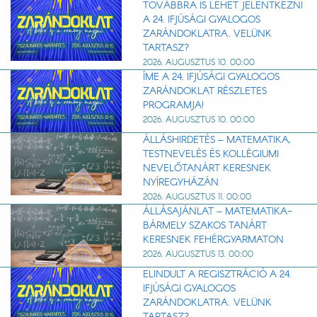
TOVÁBBRA IS LEHET JELENTKEZNI
A 24. IFJÚSÁGI GYALOGOS
ZARÁNDOKLATRA. VELÜNK
TARTASZ?
2026. AUGUSZTUS 10. 00:00
ÍME A 24. IFJÚSÁGI GYALOGOS
ZARÁNDOKLAT RÉSZLETES
PROGRAMJA!
2026. AUGUSZTUS 10. 00:00
ÁLLÁSHIRDETÉS – MATEMATIKA,
TESTNEVELÉS ÉS KOLLÉGIUMI
NEVELŐTANÁRT KERESNEK
NYÍREGYHÁZÁN
2026. AUGUSZTUS 11. 00:00
ÁLLÁSAJÁNLAT – MATEMATIKA-
BÁRMELY SZAKOS TANÁRT
KERESNEK FEHÉRGYARMATON
2026. AUGUSZTUS 13. 00:00
ELINDULT A REGISZTRÁCIÓ A 24.
IFJÚSÁGI GYALOGOS
ZARÁNDOKLATRA. VELÜNK
TARTASZ?