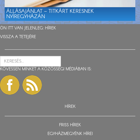
ÁLLÁSAJÁNLAT – TITKÁRT KERESNEK
NYÍREGYHÁZÁN
ÖN ITT VAN JELENLEG:
HÍREK
VISSZA A TETEJÉRE
KÖVESSEN MINKET A KÖZÖSSÉGI MÉDIÁBAN IS:
HÍREK
FRISS HÍREK
EGYHÁZMEGYÉNK HÍREI