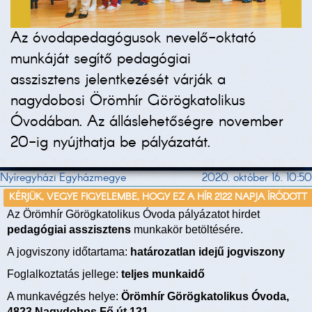
Az óvodapedagógusok nevelő-oktató
munkáját segítő pedagógiai
asszisztens jelentkezését várják a
nagydobosi Örömhír Görögkatolikus
Óvodában. Az álláslehetőségre november
20-ig nyújthatja be pályázatát.
Nyíregyházi Egyházmegye
2020. október 16. 10:50
KÉRJÜK, VEGYE FIGYELEMBE, HOGY EZ A HÍR 2122 NAPJA ÍRÓDOTT
Az Örömhír Görögkatolikus Óvoda pályázatot hirdet
pedagógiai asszisztens
munkakör betöltésére.
A jogviszony időtartama:
határozatlan idejű jogviszony
Foglalkoztatás jellege:
teljes munkaidő
A munkavégzés helye:
Örömhír Görögkatolikus Óvoda,
4823 Nagydobos Fő út 131.