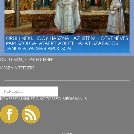
ÖRÜLJ NEKI, HOGY HASZNÁL AZ ISTEN! – ÖTVENÉVES
PAPI SZOLGÁLATÁÉRT ADOTT HÁLÁT SZABADOS
JÁNOS ATYA MÁRIAPÓCSON
ÖN ITT VAN JELENLEG:
HÍREK
VISSZA A TETEJÉRE
KÖVESSEN MINKET A KÖZÖSSÉGI MÉDIÁBAN IS: