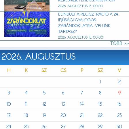
KERESNEK FEHÉRGYARMATON
2026. AUGUSZTUS 13. 00:00
ELINDULT A REGISZTRÁCIÓ A 24.
IFJÚSÁGI GYALOGOS
ZARÁNDOKLATRA. VELÜNK
TARTASZ?
2026. AUGUSZTUS 15. 00:00
TÖBB >>
2026. AUGUSZTUS
H
K
SZ
CS
P
SZ
V
1
2
3
4
5
6
7
8
9
10
11
12
13
14
15
16
17
18
19
20
21
22
23
24
25
26
27
28
29
30