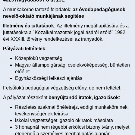
A munkakörbe tartozó feladatok:
az óvodapedagógusok
nevelő-oktató munkájának segítése
Illetmény és juttatások:
Az illetmény megállapítására és a
juttatásokra a "Közalkalmazottak jogállásáról szóló" 1992.
évi XXXIII. törvény rendelkezései az irányadók.
Pályázati feltételek:
Középfokú végzettség
Magyar állampolgárság, cselekvőképesség, büntetlen
előélet
Egyházközségi lelkészi ajánlás
Felsőfokú pedagógiai végzettség előny, de nem feltétel.
A pályázat részeként
benyújtandó iratok, igazolások:
Részletes szakmai önéletrajz, eddigi munkaköreinek,
tevékenységének leírása,
iskolai végzettséget igazoló okiratok másolata
3 hónapnál nem régebbi erkölcsi bizonyítvány, melyet
elegendő a személyes meghallgatás alapján