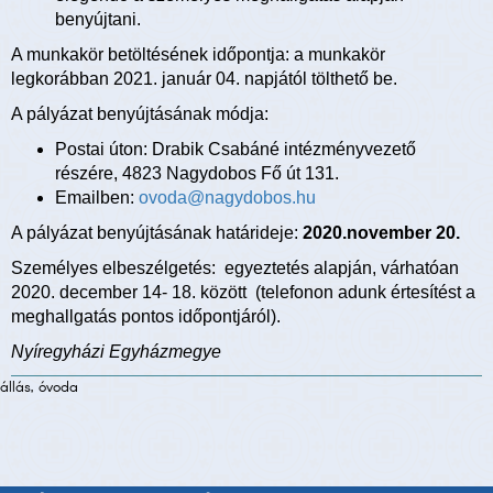
benyújtani.
A munkakör betöltésének időpontja: a munkakör
legkorábban 2021. január 04. napjától tölthető be.
A pályázat benyújtásának módja:
Postai úton: Drabik Csabáné intézményvezető
részére, 4823 Nagydobos Fő út 131.
Emailben:
ovoda@nagydobos.hu
A pályázat benyújtásának határideje:
2020.november 20.
Személyes elbeszélgetés: egyeztetés alapján, várhatóan
2020. december 14- 18. között (telefonon adunk értesítést a
meghallgatás pontos időpontjáról).
Nyíregyházi Egyházmegye
állás, óvoda