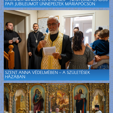
PAPI JUBILEUMOT ÜNNEPELTEK MÁRIAPÓCSON
SZENT ANNA VÉDELMÉBEN – A SZÜLETÉSEK
HÁZÁBAN