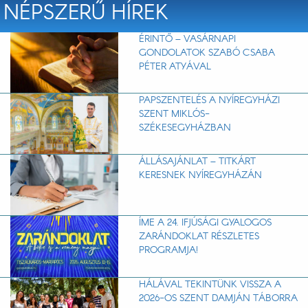
NÉPSZERŰ HÍREK
ÉRINTŐ – VASÁRNAPI
GONDOLATOK SZABÓ CSABA
PÉTER ATYÁVAL
PAPSZENTELÉS A NYÍREGYHÁZI
SZENT MIKLÓS-
SZÉKESEGYHÁZBAN
ÁLLÁSAJÁNLAT – TITKÁRT
KERESNEK NYÍREGYHÁZÁN
ÍME A 24. IFJÚSÁGI GYALOGOS
ZARÁNDOKLAT RÉSZLETES
PROGRAMJA!
HÁLÁVAL TEKINTÜNK VISSZA A
2026-OS SZENT DAMJÁN TÁBORRA