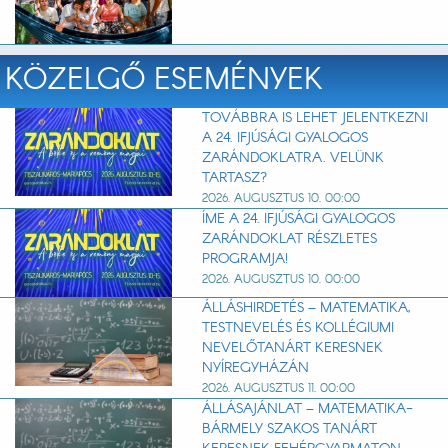
KÖZELGŐ ESEMÉNYEK
TOVÁBBRA IS LEHET JELENTKEZNI
A 24. IFJÚSÁGI GYALOGOS
ZARÁNDOKLATRA. VELÜNK
TARTASZ?
2026. AUGUSZTUS 10. 00:00
ÍME A 24. IFJÚSÁGI GYALOGOS
ZARÁNDOKLAT RÉSZLETES
PROGRAMJA!
2026. AUGUSZTUS 10. 00:00
ÁLLÁSHIRDETÉS – MATEMATIKA,
TESTNEVELÉS ÉS KOLLÉGIUMI
NEVELŐTANÁRT KERESNEK
NYÍREGYHÁZÁN
2026. AUGUSZTUS 11. 00:00
ÁLLÁSAJÁNLAT – MATEMATIKA-
BÁRMELY SZAKOS TANÁRT