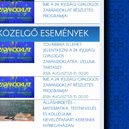
ÍME A 24. IFJÚSÁGI GYALOGOS
ZARÁNDOKLAT RÉSZLETES
PROGRAMJA!
KÖZELGŐ ESEMÉNYEK
TOVÁBBRA IS LEHET
JELENTKEZNI A 24. IFJÚSÁGI
GYALOGOS
ZARÁNDOKLATRA. VELÜNK
TARTASZ?
2026. AUGUSZTUS 10. 00:00
ÍME A 24. IFJÚSÁGI GYALOGOS
ZARÁNDOKLAT RÉSZLETES
PROGRAMJA!
2026. AUGUSZTUS 10. 00:00
ÁLLÁSHIRDETÉS –
MATEMATIKA, TESTNEVELÉS
ÉS KOLLÉGIUMI
NEVELŐTANÁRT KERESNEK
NYÍREGYHÁZÁN