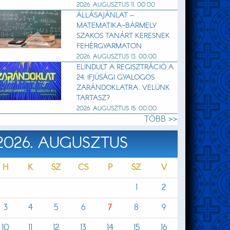
2026. AUGUSZTUS 11. 00:00
ÁLLÁSAJÁNLAT –
MATEMATIKA-BÁRMELY
SZAKOS TANÁRT KERESNEK
FEHÉRGYARMATON
2026. AUGUSZTUS 13. 00:00
ELINDULT A REGISZTRÁCIÓ A
24. IFJÚSÁGI GYALOGOS
ZARÁNDOKLATRA. VELÜNK
TARTASZ?
2026. AUGUSZTUS 15. 00:00
TÖBB >>
2026. AUGUSZTUS
H
K
SZ
CS
P
SZ
V
1
2
3
4
5
6
7
8
9
10
11
12
13
14
15
16