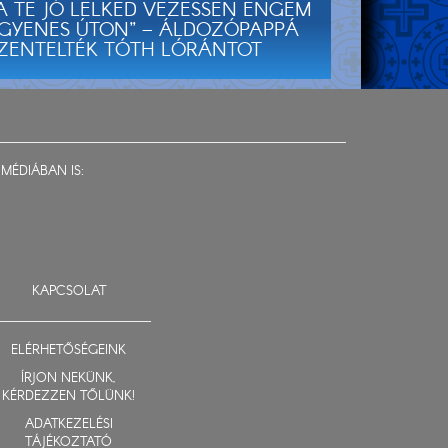
A TE JÓ LELKED VEZESSEN ENGEM
GYENES ÚTON” – ÁLDOZÓPAPPÁ
ZENTELTÉK TÓTH LÓRÁNTOT
MÉDIÁBAN IS:
KAPCSOLAT
ELÉRHETŐSÉGEINK
ÍRJON NEKÜNK,
KÉRDEZZEN TŐLÜNK!
ADATKEZELÉSI
TÁJÉKOZTATÓ