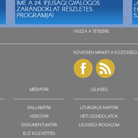
ÍME A 24. IFJÚSÁGI GYALOGOS
„
ZARÁNDOKLAT RÉSZLETES
E
PROGRAMJA!
S
VISSZA A TETEJÉRE
KÖVESSEN MINKET A KÖZÖSSÉGI 
MÉDIATÁR
LELKISÉG
DALLAMTÁR
LITURGIKUS NAPTÁR
VIDEOTÁR
HETI GONDOLATOK
DOKUMENTUMTÁR
LELKISÉGI IRODALOM
ÉLŐ KÖZVETÍTÉS