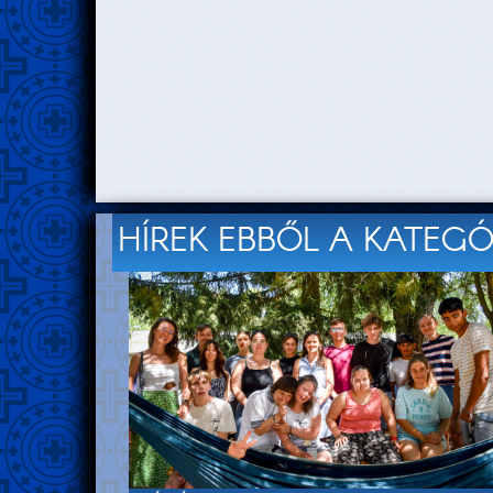
HÍREK EBBŐL A KATEG