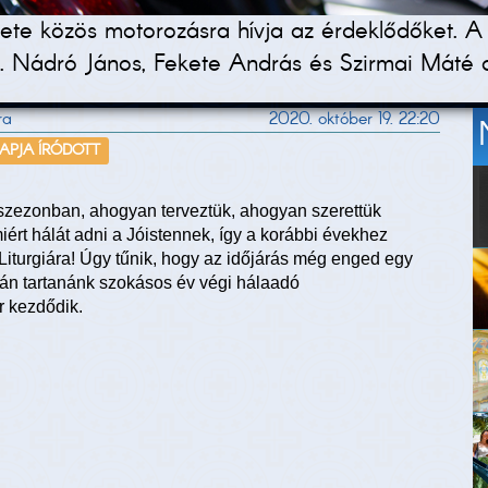
te közös motorozásra hívja az érdeklődőket. A 
. Nádró János, Fekete András és Szirmai Máté at
ra
2020. október 19. 22:20
NAPJA ÍRÓDOTT
szezonban, ahogyan terveztük, ahogyan szerettük
ért hálát adni a Jóistennek, így a korábbi évekhez
iturgiára! Úgy tűnik, hogy az időjárás még enged egy
-án tartanánk szokásos év végi hálaadó
r kezdődik.