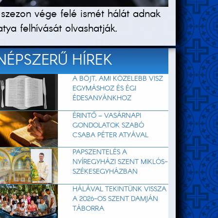
szezon vége felé ismét hálát adnak
ya felhívását olvashatják.
NÉPSZERŰ HÍREK
A BÖJT, AMI KÖZELEBB VISZ
EGYMÁSHOZ ÉS ÉGI
ÉDESANYÁNKHOZ
ÉRINTŐ – VASÁRNAPI
GONDOLATOK SZABÓ
CSABA PÉTER ATYÁVAL
PAPSZENTELÉS A
NYÍREGYHÁZI SZENT MIKLÓS-
SZÉKESEGYHÁZBAN
HÁLÁVAL TEKINTÜNK VISSZA
A 2026-OS SZENT DAMJÁN
TÁBORRA