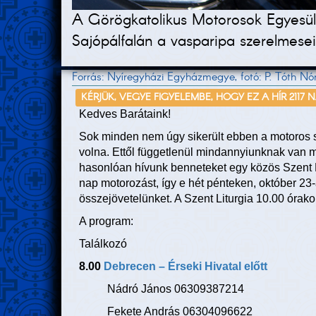
A Görögkatolikus Motorosok Egyesüle
Sajópálfalán a vasparipa szerelmesei
Forrás: Nyíregyházi Egyházmegye, fotó: P. Tóth Nó
KÉRJÜK, VEGYE FIGYELEMBE, HOGY EZ A HÍR 2117 
Kedves Barátaink!
Sok minden nem úgy sikerült ebben a motoros 
volna. Ettől függetlenül mindannyiunknak van mi
hasonlóan hívunk benneteket egy közös Szent L
nap motorozást, így e hét pénteken, október 23
összejövetelünket. A Szent Liturgia 10.00 órako
A program:
Találkozó
8.00
Debrecen – Érseki Hivatal előtt
Nádró János 06309387214
Fekete András 06304096622