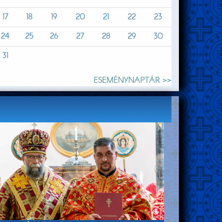
17
18
19
20
21
22
23
24
25
26
27
28
29
30
31
ESEMÉNYNAPTÁR >>