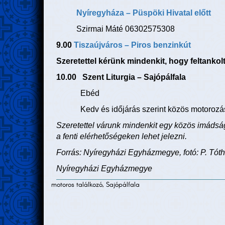
Nyíregyháza – Püspöki Hivatal előtt
Szirmai Máté 06302575308
9.00
Tiszaújváros – Piros benzinkút
Szeretettel kérünk mindenkit, hogy feltankol
10.00 Szent Liturgia – Sajópálfala
Ebéd
Kedv és időjárás szerint közös motorozá
Szeretettel várunk mindenkit egy közös imádság
a fenti elérhetőségeken lehet jelezni.
Forrás: Nyíregyházi Egyházmegye, fotó: P. Tót
Nyíregyházi Egyházmegye
motoros találkozó, Sajópálfala