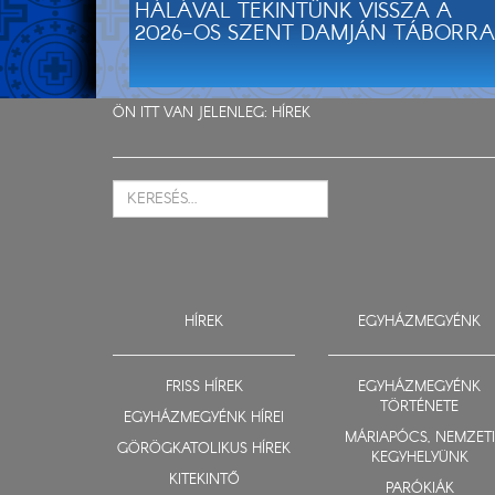
HÁLÁVAL TEKINTÜNK VISSZA A
2026-OS SZENT DAMJÁN TÁBORRA
ÖN ITT VAN JELENLEG:
HÍREK
HÍREK
EGYHÁZMEGYÉNK
FRISS HÍREK
EGYHÁZMEGYÉNK
TÖRTÉNETE
EGYHÁZMEGYÉNK HÍREI
MÁRIAPÓCS, NEMZETI
GÖRÖGKATOLIKUS HÍREK
KEGYHELYÜNK
KITEKINTŐ
PARÓKIÁK