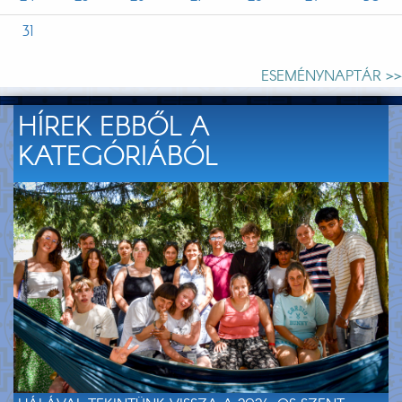
31
ESEMÉNYNAPTÁR >>
HÍREK EBBŐL A
KATEGÓRIÁBÓL