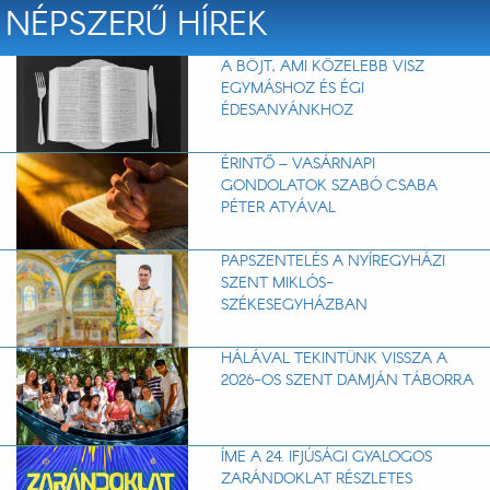
NÉPSZERŰ HÍREK
A BÖJT, AMI KÖZELEBB VISZ
EGYMÁSHOZ ÉS ÉGI
ÉDESANYÁNKHOZ
ÉRINTŐ – VASÁRNAPI
GONDOLATOK SZABÓ CSABA
PÉTER ATYÁVAL
PAPSZENTELÉS A NYÍREGYHÁZI
SZENT MIKLÓS-
SZÉKESEGYHÁZBAN
HÁLÁVAL TEKINTÜNK VISSZA A
2026-OS SZENT DAMJÁN TÁBORRA
ÍME A 24. IFJÚSÁGI GYALOGOS
ZARÁNDOKLAT RÉSZLETES