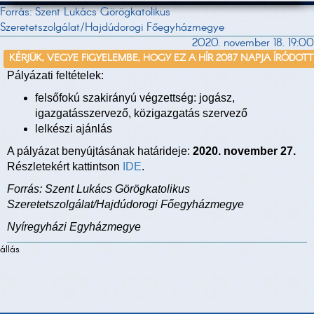
Forrás: Szent Lukács Görögkatolikus
Szeretetszolgálat/Hajdúdorogi Főegyházmegye
2020. november 18. 19:00
KÉRJÜK, VEGYE FIGYELEMBE, HOGY EZ A HÍR 2087 NAPJA ÍRÓDOTT
Pályázati feltételek:
felsőfokú szakirányú végzettség: jogász,
igazgatásszervező, közigazgatás szervező
lelkészi ajánlás
A pályázat benyújtásának határideje:
2020. november 27.
Részletekért kattintson
IDE
.
Forrás: Szent Lukács Görögkatolikus
Szeretetszolgálat/Hajdúdorogi Főegyházmegye
Nyíregyházi Egyházmegye
állás