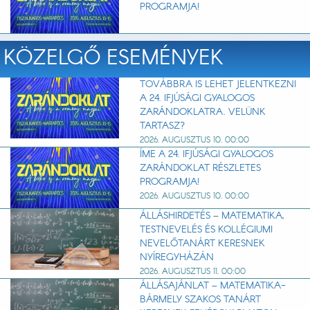
PROGRAMJA!
KÖZELGŐ ESEMÉNYEK
TOVÁBBRA IS LEHET JELENTKEZNI
A 24. IFJÚSÁGI GYALOGOS
ZARÁNDOKLATRA. VELÜNK
TARTASZ?
2026. AUGUSZTUS 10. 00:00
ÍME A 24. IFJÚSÁGI GYALOGOS
ZARÁNDOKLAT RÉSZLETES
PROGRAMJA!
2026. AUGUSZTUS 10. 00:00
ÁLLÁSHIRDETÉS – MATEMATIKA,
TESTNEVELÉS ÉS KOLLÉGIUMI
NEVELŐTANÁRT KERESNEK
NYÍREGYHÁZÁN
2026. AUGUSZTUS 11. 00:00
ÁLLÁSAJÁNLAT – MATEMATIKA-
BÁRMELY SZAKOS TANÁRT