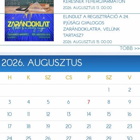
KERESNEK FEHÉRGYARMATON
2026. AUGUSZTUS 13. 00:00
ELINDULT A REGISZTRÁCIÓ A 24.
IFJÚSÁGI GYALOGOS
ZARÁNDOKLATRA. VELÜNK
TARTASZ?
2026. AUGUSZTUS 15. 00:00
TÖBB >>
2026. AUGUSZTUS
H
K
SZ
CS
P
SZ
V
1
2
3
4
5
6
7
8
9
10
11
12
13
14
15
16
17
18
19
20
21
22
23
24
25
26
27
28
29
30