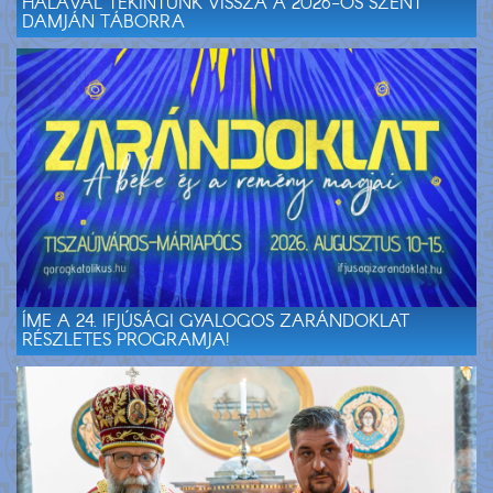
HÁLÁVAL TEKINTÜNK VISSZA A 2026-OS SZENT
DAMJÁN TÁBORRA
ÍME A 24. IFJÚSÁGI GYALOGOS ZARÁNDOKLAT
RÉSZLETES PROGRAMJA!