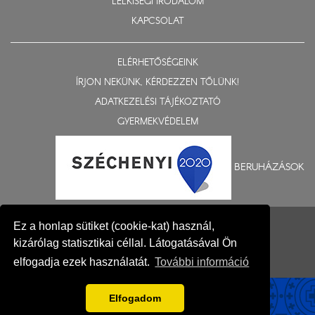
LELKISÉGI IRODALOM
KAPCSOLAT
ELÉRHETŐSÉGEINK
ÍRJON NEKÜNK, KÉRDEZZEN TŐLÜNK!
ADATKEZELÉSI TÁJÉKOZTATÓ
GYERMEKVÉDELEM
BERUHÁZÁSOK
© 2015-2026 Nyíregyházi Egyházmegye
Ez a honlap sütiket (cookie-kat) használ,
Impresszum
kizárólag statisztikai céllal. Látogatásával Ön
Fejlesztés: Gerner Attila, Zadubenszki Norbert
elfogadja ezek használatát.
További információ
Elfogadom