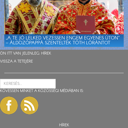
„A TE JÓ LELKED VEZESSEN ENGEM EGYENES ÚTON”
– ÁLDOZÓPAPPÁ SZENTELTÉK TÓTH LÓRÁNTOT
ÖN ITT VAN JELENLEG:
HÍREK
VISSZA A TETEJÉRE
KÖVESSEN MINKET A KÖZÖSSÉGI MÉDIÁBAN IS:
HÍREK