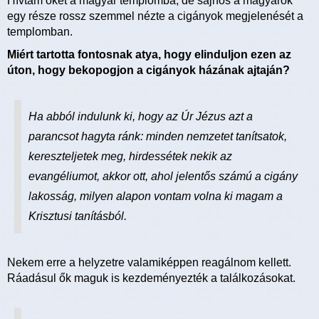
Hívtam őket a magyar templomba, de sajnos a magyarok
egy része rossz szemmel nézte a cigányok megjelenését a
templomban.
Miért tartotta fontosnak atya, hogy elinduljon ezen az
úton, hogy bekopogjon a cigányok házának ajtaján?
Ha abból indulunk ki, hogy az Úr Jézus azt a
parancsot hagyta ránk: minden nemzetet tanítsatok,
kereszteljetek meg, hirdessétek nekik az
evangéliumot, akkor ott, ahol jelentős számú a cigány
lakosság, milyen alapon vontam volna ki magam a
Krisztusi tanításból.
Nekem erre a helyzetre valamiképpen reagálnom kellett.
Ráadásul ők maguk is kezdeményezték a találkozásokat.