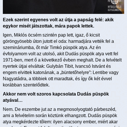
Ezek szerint egyenes volt az útja a papság felé: akik
egykor misét játszottak, mára papok lettek.
Igen, Miklós öcsém szintén pap lett, igaz, ő kicsit
göröngyösebb úton jutott el oda: harmadjára vették fel a
szemináriumba, őt már Timkó püspök atya. Az én
évfolyamom volt az utolsó, akit Dudás püspök atya vett fel
1971-ben, mert ő a következő évben meghalt. De a felvételt
nyertek útjai elváltak: Gulybán Tibit, Ivancsó Istvánt és
engem elvittek katonának, a „büntetőhelyre”: Lentibe vagy
Nagyatádra, a többiek ott maradtak, és így ők két évvel
korábban szentelődtek.
Akkor nem volt szoros kapcsolata Dudás püspök
atyával…
Nem. De eszembe jut az a megmosolyogtató párbeszéd,
ami a felvételim során köztünk elhangzott. Dudás püspök
atya megkérdezte tőlem: ilyen alacsony ember, miért akar