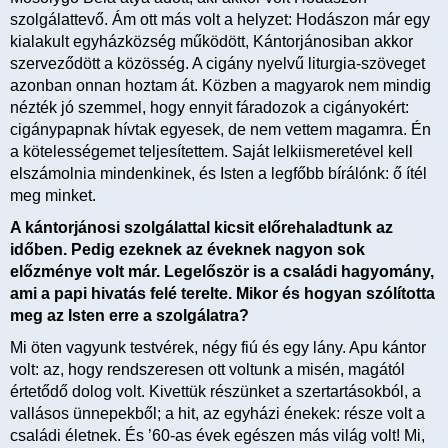
szolgálattevő. Ám ott más volt a helyzet: Hodászon már egy
kialakult egyházközség működött, Kántorjánosiban akkor
szerveződött a közösség. A cigány nyelvű liturgia-szöveget
azonban onnan hoztam át. Közben a magyarok nem mindig
nézték jó szemmel, hogy ennyit fáradozok a cigányokért:
cigánypapnak hívtak egyesek, de nem vettem magamra. Én
a kötelességemet teljesítettem. Saját lelkiismeretével kell
elszámolnia mindenkinek, és Isten a legfőbb bírálónk: ő ítél
meg minket.
A kántorjánosi szolgálattal kicsit előrehaladtunk az
időben. Pedig ezeknek az éveknek nagyon sok
előzménye volt már. Legelőször is a családi hagyomány,
ami a papi hivatás felé terelte. Mikor és hogyan szólította
meg az Isten erre a szolgálatra?
Mi öten vagyunk testvérek, négy fiú és egy lány. Apu kántor
volt: az, hogy rendszeresen ott voltunk a misén, magától
értetődő dolog volt. Kivettük részünket a szertartásokból, a
vallásos ünnepekből; a hit, az egyházi énekek: része volt a
családi életnek. És ’60-as évek egészen más világ volt! Mi,