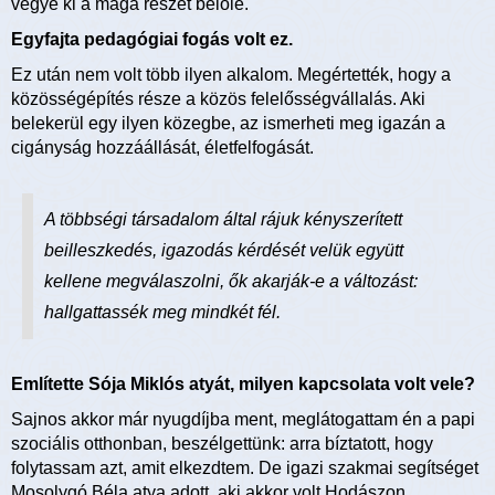
vegye ki a maga részét belőle.
Egyfajta pedagógiai fogás volt ez.
Ez után nem volt több ilyen alkalom. Megértették, hogy a
közösségépítés része a közös felelősségvállalás. Aki
belekerül egy ilyen közegbe, az ismerheti meg igazán a
cigányság hozzáállását, életfelfogását.
A többségi társadalom által rájuk kényszerített
beilleszkedés, igazodás kérdését velük együtt
kellene megválaszolni, ők akarják-e a változást:
hallgattassék meg mindkét fél.
Említette Sója Miklós atyát, milyen kapcsolata volt vele?
Sajnos akkor már nyugdíjba ment, meglátogattam én a papi
szociális otthonban, beszélgettünk: arra bíztatott, hogy
folytassam azt, amit elkezdtem. De igazi szakmai segítséget
Mosolygó Béla atya adott, aki akkor volt Hodászon