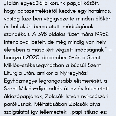
„Talán egyedülálló korunk papjai között,
hogy papszentelésétől kezdve egy hatalmas,
vastag füzetben végigvezette minden élőkért
és holtakért bemutatott imádságának
szándékait. A 398 oldalas füzet mára 19.952
intencióval betelt, de még mindig van hely
életében a másokért végzett imádságnak.” –
hangzott 2020. december 6-án a Szent
Miklós-székesegyházban a búcsúi Szent
Liturgia után, amikor a Nyíregyházi
Egyházmegye legrangosabb elismerését, a
Szent Miklós-díjat adták át az év kitüntetett
áldozópapjának, Zolcsák István nyírcsászári
parókusnak. Méltatásában Zolcsák atya
szolgálatát így jellemezték: „papi stílusa ez: