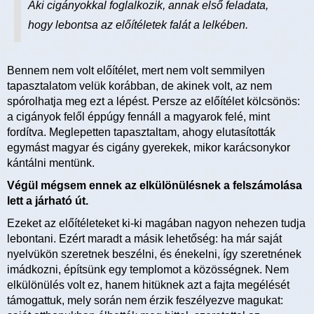
Aki cigányokkal foglalkozik, annak első feladata,
hogy lebontsa az előítéletek falát a lelkében.
Bennem nem volt előítélet, mert nem volt semmilyen
tapasztalatom velük korábban, de akinek volt, az nem
spórolhatja meg ezt a lépést. Persze az előítélet kölcsönös:
a cigányok felől éppúgy fennáll a magyarok felé, mint
fordítva. Meglepetten tapasztaltam, ahogy elutasították
egymást magyar és cigány gyerekek, mikor karácsonykor
kántálni mentünk.
Végül mégsem ennek az elkülönülésnek a felszámolása
lett a járható út.
Ezeket az előítéleteket ki-ki magában nagyon nehezen tudja
lebontani. Ezért maradt a másik lehetőség: ha már saját
nyelvükön szeretnek beszélni, és énekelni, így szeretnének
imádkozni, építsünk egy templomot a közösségnek. Nem
elkülönülés volt ez, hanem hitüknek azt a fajta megélését
támogattuk, mely során nem érzik feszélyezve magukat: