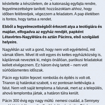
késleltette a készületem, de a katonaság egyfajta rendre,
fegyelmezettségre tanított: hozzászoktam ahhoz, hogy
időben felébredjek, végezzem a feladatom. A pap életében
is fontos, hogy tartsa a rendet.
Ebből a fegyelmezettségből érkezett atya a teológiára és
majdan, elfogadva az egyház rendjét, papként
Létavértes-Nagylétára és aztán Pácinra, első szolgálati
helyeire.
Nagylétán az volt a gond, hogy nem volt egyértelmű, mit
várnak tőlem. Mivel itt volt egyes és kettes egyházközség is,
káplánnak neveztek ki, mégis önállóan, parókusi feladatokat
kellett elvégeznem. Ez három évig tartott – nem volt
súrlódásmentes időszak.
Pácin egy külön fejezet: rombolás és építés is volt ott.
Trianon új határokat szabott, s ez pontosan kettévágta a
falut. Nem volt saját temploma a falunak, mert az a település,
ahová templomba jártak, a határon túlra került.
Pácin 300 évig egy nagy múltú nemesi család, a Sennyey