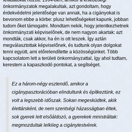
önkormányzatok megalakultak, azt gondoltam, hogy
érdekvédelmi jelentősége van annak, ha a cigányokat is
bevonom ebbe a körbe: plusz lehetőségeket kapunk, jobban
tudom őket támogatni. Mondtam nekik, hogy jelentkezhetnek
önkormányzati képviselőnek, de nem nagyon akartak: azt
mondták, csak akkor, ha én is ott leszek. Így aztán
megválasztottak képviselőnek, és tudtunk olyan dolgokat
tenni együtt, ami előrelendítette a közösségünket. Több
kapcsolatom lett a területi önkormányzattal, így ahol tudtam,
kerestem a kapaszkodó pontokat, a segítséget.
Ez a három-négy esztendő, amikor a
cigánypasztorációban elindultunk és építkeztünk, ez
volt a legszebb időszak. Sokan megesküdtek, akik
élettársként, de nem szentségi házasságban éltek,
sok gyerek lett elsőáldozó, a gyerekek ministráltak:
megmozdultak lelkileg a cigánytestvérek.