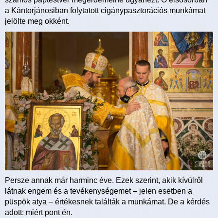
a Kántorjánosiban folytatott cigánypasztorációs munkámat
jelölte meg okként.
Persze annak már harminc éve. Ezek szerint, akik kívülről
látnak engem és a tevékenységemet – jelen esetben a
püspök atya – értékesnek találták a munkámat. De a kérdés
adott: miért pont én.