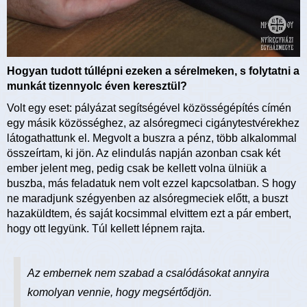
Hogyan tudott túllépni ezeken a sérelmeken, s folytatni a
munkát tizennyolc éven keresztül?
Volt egy eset: pályázat segítségével közösségépítés címén
egy másik közösséghez, az alsóregmeci cigánytestvérekhez
látogathattunk el. Megvolt a buszra a pénz, több alkalommal
összeírtam, ki jön. Az elindulás napján azonban csak két
ember jelent meg, pedig csak be kellett volna ülniük a
buszba, más feladatuk nem volt ezzel kapcsolatban. S hogy
ne maradjunk szégyenben az alsóregmeciek előtt, a buszt
hazaküldtem, és saját kocsimmal elvittem ezt a pár embert,
hogy ott legyünk. Túl kellett lépnem rajta.
Az embernek nem szabad a csalódásokat annyira
komolyan vennie, hogy megsértődjön.