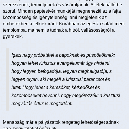
szerezzenek, termeljenek és vásároljanak. A lélek háttérbe
szorul. Minden paptestvér munkáját megnehezíti az a fajta
közömbösség és igénytelenség, ami megjelenik az
emberekben a lelkiek iránt. Korábban az egész család ment
templomba, ma nem is tudnak a hitről, vallásosságról a
gyerekek.
Igazi nagy próbatétel a papoknak és püspököknek:
hogyan lehet Krisztus evangéliumát úgy hirdetni,
hogy legyen befogadója, legyen meghallgatója, s
legyen olyan, aki megéli a krisztusi parancsot és
hitet. Hogy lehet a keresőket, kétkedőket és
közömböseket bevonni, hogy megérezzék: a krisztusi
megváltás értük is megtörtént.
Manapság már a pályázatok rengeteg lehetőséget adnak
arra, hogy falakat építsünk…