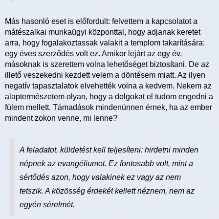
Más hasonló eset is előfordult: felvettem a kapcsolatot a
mátészalkai munkaügyi központtal, hogy adjanak keretet
arra, hogy fogalakoztassak valakit a templom takarítására:
egy éves szerződés volt ez. Amikor lejárt az egy év,
másoknak is szerettem volna lehetőséget biztosítani. De az
illető veszekedni kezdett velem a döntésem miatt. Az ilyen
negatív tapasztalatok elvehették volna a kedvem. Nekem az
alaptermészetem olyan, hogy a dolgokat el tudom engedni a
fülem mellett. Támadások mindenünnen érnek, ha az ember
mindent zokon venne, mi lenne?
A feladatot, küldetést kell teljesíteni: hirdetni minden
népnek az evangéliumot. Ez fontosabb volt, mint a
sértődés azon, hogy valakinek ez vagy az nem
tetszik. A közösség érdekét kellett néznem, nem az
egyén sérelmét.