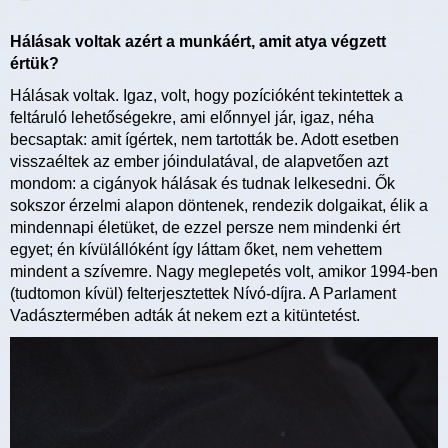
Hálásak voltak azért a munkáért, amit atya végzett
értük?
Hálásak voltak. Igaz, volt, hogy pozícióként tekintettek a
feltáruló lehetőségekre, ami előnnyel jár, igaz, néha
becsaptak: amit ígértek, nem tartották be. Adott esetben
visszaéltek az ember jóindulatával, de alapvetően azt
mondom: a cigányok hálásak és tudnak lelkesedni. Ők
sokszor érzelmi alapon döntenek, rendezik dolgaikat, élik a
mindennapi életüket, de ezzel persze nem mindenki ért
egyet; én kívülállóként így láttam őket, nem vehettem
mindent a szívemre. Nagy meglepetés volt, amikor 1994-ben
(tudtomon kívül) felterjesztettek Nívó-díjra. A Parlament
Vadásztermében adták át nekem ezt a kitüntetést.