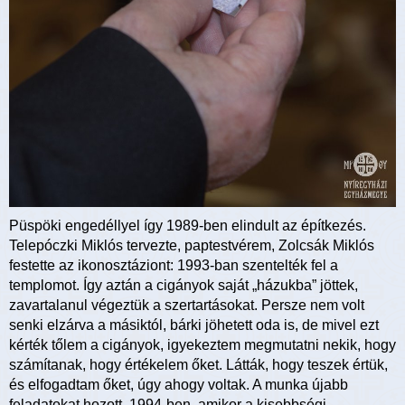
Püspöki engedéllyel így 1989-ben elindult az építkezés.
Telepóczki Miklós tervezte, paptestvérem, Zolcsák Miklós
festette az ikonosztáziont: 1993-ban szentelték fel a
templomot. Így aztán a cigányok saját „házukba” jöttek,
zavartalanul végeztük a szertartásokat. Persze nem volt
senki elzárva a másiktól, bárki jöhetett oda is, de mivel ezt
kérték tőlem a cigányok, igyekeztem megmutatni nekik, hogy
számítanak, hogy értékelem őket. Látták, hogy teszek értük,
és elfogadtam őket, úgy ahogy voltak. A munka újabb
feladatokat hozott. 1994-ben, amikor a kisebbségi