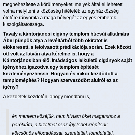
megnehezítette a körülményeket, melyek által el lehetett
volna mélyíteni a közösség hitéletét: az egyházközség
életére rányomta a maga bélyegét az egyes emberek
kiszolgáltatottsága.
Tavaly a kántorjánosi cigány templom búcsúi alkalmára
Ábel püspök atya a levéltárból több okiratot is
előkeresett, s felolvasott prédikációja során. Ezek között
ott volt az István atya kérelme is: hogy a
Kántorjánosiban élő, imádságos lelkületű cigányok saját
igényéhez igazodva egy templom építését
kezdeményezhesse. Hogyan és mikor kezdődött a
templomépítés? Hogyan szerveződött alulról ez az
igény?
A kezdetek kezdetén, ahogy mondtam is,
én mentem közéjük, nem hívtam őket magamhoz a
parókiára, a bizalmat csak így lehet kiépíteni:
kölcsönös elfogadással, szeretettel, jóindulattal,