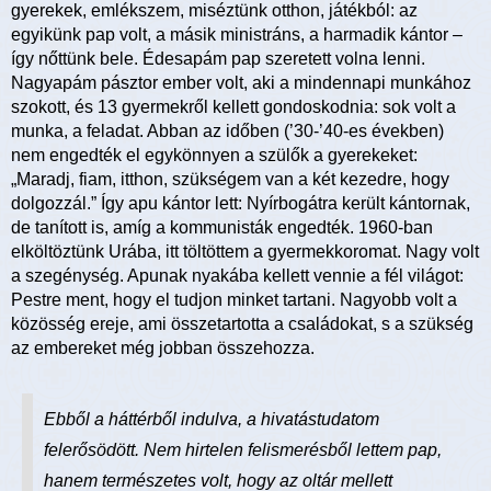
gyerekek, emlékszem, miséztünk otthon, játékból: az
egyikünk pap volt, a másik ministráns, a harmadik kántor –
így nőttünk bele. Édesapám pap szeretett volna lenni.
Nagyapám pásztor ember volt, aki a mindennapi munkához
szokott, és 13 gyermekről kellett gondoskodnia: sok volt a
munka, a feladat. Abban az időben (’30-’40-es években)
nem engedték el egykönnyen a szülők a gyerekeket:
„Maradj, fiam, itthon, szükségem van a két kezedre, hogy
dolgozzál.” Így apu kántor lett: Nyírbogátra került kántornak,
de tanított is, amíg a kommunisták engedték. 1960-ban
elköltöztünk Urába, itt töltöttem a gyermekkoromat. Nagy volt
a szegénység. Apunak nyakába kellett vennie a fél világot:
Pestre ment, hogy el tudjon minket tartani. Nagyobb volt a
közösség ereje, ami összetartotta a családokat, s a szükség
az embereket még jobban összehozza.
Ebből a háttérből indulva, a hivatástudatom
felerősödött. Nem hirtelen felismerésből lettem pap,
hanem természetes volt, hogy az oltár mellett