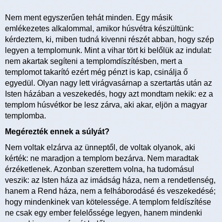
Nem ment egyszerűen tehát minden. Egy másik
emlékezetes alkalommal, amikor húsvétra készültünk:
kérdeztem, ki, miben tudná kivenni részét abban, hogy szép
legyen a templomunk. Mint a vihar tört ki belőlük az indulat:
nem akartak segíteni a templomdíszítésben, mert a
templomot takarító ezért még pénzt is kap, csinálja ő
egyedül. Olyan nagy lett virágvasárnap a szertartás után az
Isten házában a veszekedés, hogy azt mondtam nekik: ez a
templom húsvétkor be lesz zárva, aki akar, eljön a magyar
templomba.
Megérezték ennek a súlyát?
Nem voltak elzárva az ünneptől, de voltak olyanok, aki
kérték: ne maradjon a templom bezárva. Nem maradtak
érzéketlenek. Azonban szerettem volna, ha tudomásul
veszik: az Isten háza az imádság háza, nem a rendetlenség,
hanem a Rend háza, nem a felháborodásé és veszekedésé;
hogy mindenkinek van kötelessége. A templom feldíszítése
ne csak egy ember felelőssége legyen, hanem mindenki