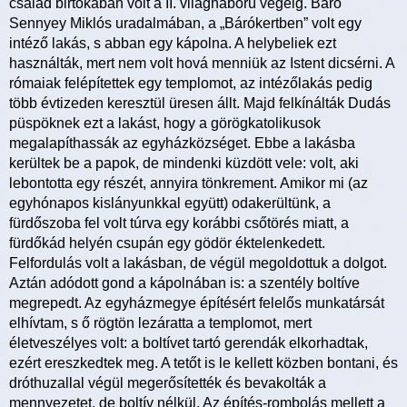
család birtokában volt a II. világháború végéig. Báró
Sennyey Miklós uradalmában, a „Bárókertben” volt egy
intéző lakás, s abban egy kápolna. A helybeliek ezt
használták, mert nem volt hová menniük az Istent dicsérni. A
rómaiak felépítettek egy templomot, az intézőlakás pedig
több évtizeden keresztül üresen állt. Majd felkínálták Dudás
püspöknek ezt a lakást, hogy a görögkatolikusok
megalapíthassák az egyházközséget. Ebbe a lakásba
kerültek be a papok, de mindenki küzdött vele: volt, aki
lebontotta egy részét, annyira tönkrement. Amikor mi (az
egyhónapos kislányunkkal együtt) odakerültünk, a
fürdőszoba fel volt túrva egy korábbi csőtörés miatt, a
fürdőkád helyén csupán egy gödör éktelenkedett.
Felfordulás volt a lakásban, de végül megoldottuk a dolgot.
Aztán adódott gond a kápolnában is: a szentély boltíve
megrepedt. Az egyházmegye építésért felelős munkatársát
elhívtam, s ő rögtön lezáratta a templomot, mert
életveszélyes volt: a boltívet tartó gerendák elkorhadtak,
ezért ereszkedtek meg. A tetőt is le kellett közben bontani, és
dróthuzallal végül megerősítették és bevakolták a
mennyezetet, de boltív nélkül. Az építés-rombolás mellett a