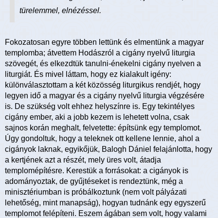
türelemmel, elnézéssel.
Fokozatosan egyre többen lettünk és elmentünk a magyar
templomba; átvettem Hodászról a cigány nyelvű liturgia
szövegét, és elkezdtük tanulni-énekelni cigány nyelven a
liturgiát. És mivel láttam, hogy ez kialakult igény:
különválasztottam a két közösség liturgikus rendjét, hogy
legyen idő a magyar és a cigány nyelvű liturgia végzésére
is. De szükség volt ehhez helyszínre is. Egy tekintélyes
cigány ember, aki a jobb kezem is lehetett volna, csak
sajnos korán meghalt, felvetette: építsünk egy templomot.
Úgy gondoltuk, hogy a teleknek ott kellene lennie, ahol a
cigányok laknak, egyikőjük, Balogh Dániel felajánlotta, hogy
a kertjének azt a részét, mely üres volt, átadja
templomépítésre. Kerestük a forrásokat: a cigányok is
adományoztak, de gyűjtéseket is rendeztünk, még a
minisztériumban is próbálkoztunk (nem volt pályázati
lehetőség, mint manapság), hogyan tudnánk egy egyszerű
templomot felépíteni. Eszem ágában sem volt, hogy valami