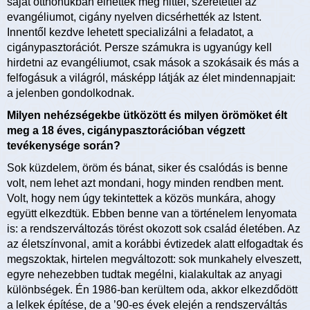
saját otthonukban élhették meg hittel, szeretettel az
evangéliumot, cigány nyelven dicsérhették az Istent.
Innentől kezdve lehetett specializálni a feladatot, a
cigánypasztorációt. Persze számukra is ugyanúgy kell
hirdetni az evangéliumot, csak mások a szokásaik és más a
felfogásuk a világról, másképp látják az élet mindennapjait:
a jelenben gondolkodnak.
Milyen nehézségekbe ütközött és milyen örömöket élt
meg a 18 éves, cigánypasztorációban végzett
tevékenysége során?
Sok küzdelem, öröm és bánat, siker és csalódás is benne
volt, nem lehet azt mondani, hogy minden rendben ment.
Volt, hogy nem úgy tekintettek a közös munkára, ahogy
együtt elkezdtük. Ebben benne van a történelem lenyomata
is: a rendszerváltozás törést okozott sok család életében. Az
az életszínvonal, amit a korábbi évtizedek alatt elfogadtak és
megszoktak, hirtelen megváltozott: sok munkahely elveszett,
egyre nehezebben tudtak megélni, kialakultak az anyagi
különbségek. Én 1986-ban kerültem oda, akkor elkezdődött
a lelkek építése, de a ’90-es évek elején a rendszerváltás