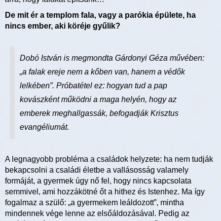
De mit ér a templom fala, vagy a parókia épülete, ha
nincs ember, aki köréje gyűlik?
Dobó István is megmondta Gárdonyi Géza művében:
„a falak ereje nem a kőben van, hanem a védők
lelkében”. Próbatétel ez: hogyan tud a pap
kovászként működni a maga helyén, hogy az
emberek meghallgassák, befogadják Krisztus
evangéliumát.
A legnagyobb probléma a családok helyzete: ha nem tudják
bekapcsolni a családi életbe a vallásosság valamely
formáját, a gyermek úgy nő fel, hogy nincs kapcsolata
semmivel, ami hozzákötné őt a hithez és Istenhez. Ma így
fogalmaz a szülő: „a gyermekem leáldozott”, mintha
mindennek vége lenne az elsőáldozásával. Pedig az