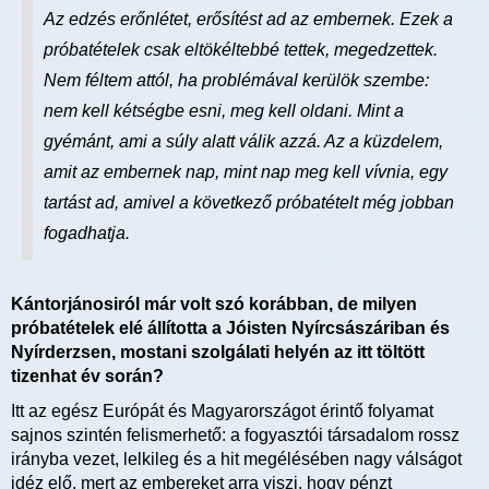
Az edzés erőnlétet, erősítést ad az embernek. Ezek a
próbatételek csak eltökéltebbé tettek, megedzettek.
Nem féltem attól, ha problémával kerülök szembe:
nem kell kétségbe esni, meg kell oldani. Mint a
gyémánt, ami a súly alatt válik azzá. Az a küzdelem,
amit az embernek nap, mint nap meg kell vívnia, egy
tartást ad, amivel a következő próbatételt még jobban
fogadhatja.
Kántorjánosiról már volt szó korábban, de milyen
próbatételek elé állította a Jóisten Nyírcsászáriban és
Nyírderzsen, mostani szolgálati helyén az itt töltött
tizenhat év során?
Itt az egész Európát és Magyarországot érintő folyamat
sajnos szintén felismerhető: a fogyasztói társadalom rossz
irányba vezet, lelkileg és a hit megélésében nagy válságot
idéz elő, mert az embereket arra viszi, hogy pénzt