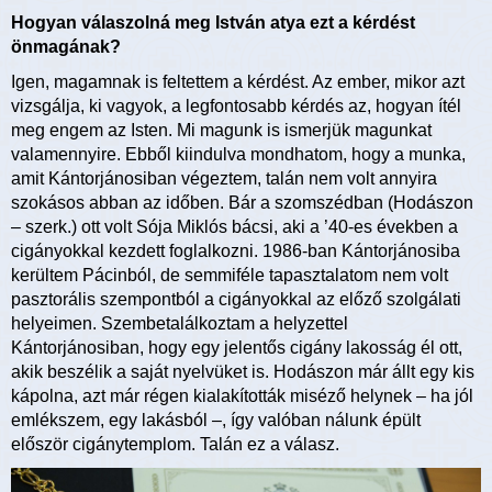
Hogyan válaszolná meg István atya ezt a kérdést
önmagának?
Igen, magamnak is feltettem a kérdést. Az ember, mikor azt
vizsgálja, ki vagyok, a legfontosabb kérdés az, hogyan ítél
meg engem az Isten. Mi magunk is ismerjük magunkat
valamennyire. Ebből kiindulva mondhatom, hogy a munka,
amit Kántorjánosiban végeztem, talán nem volt annyira
szokásos abban az időben. Bár a szomszédban (Hodászon
– szerk.) ott volt Sója Miklós bácsi, aki a ’40-es években a
cigányokkal kezdett foglalkozni. 1986-ban Kántorjánosiba
kerültem Pácinból, de semmiféle tapasztalatom nem volt
pasztorális szempontból a cigányokkal az előző szolgálati
helyeimen. Szembetalálkoztam a helyzettel
Kántorjánosiban, hogy egy jelentős cigány lakosság él ott,
akik beszélik a saját nyelvüket is. Hodászon már állt egy kis
kápolna, azt már régen kialakították miséző helynek – ha jól
emlékszem, egy lakásból –, így valóban nálunk épült
először cigánytemplom. Talán ez a válasz.