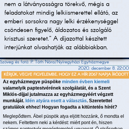
nem a látványosságra törekvő, mégis a
feladatokat mindig lelkiismerettel ellátó, az
emberi sorsokra nagy lelki érzékenységgel
csöndesen figyelő, áldozatos és szolgáló
krisztusi szeretet.” A díjazottal készített
interjúnkat olvashatják az alábbiakban.
Szöveg és fotó: P. Tóth Nóra/Nyíregyházi Egyházmegye
2020. december 8. 22:00
KÉRJÜK, VEGYE FIGYELEMBE, HOGY EZ A HÍR 2067 NAPJA ÍRÓDOTT
Az egyházmegye püspöke
minden évben kiemeli
valamelyik paptestvérének szolgálatát, és a Szent
Miklós-díjjal jutalmazza az egyházmegyéért végzett
munkáját.
Idén atyára esett a választás
. Szeretettel
gratulálok ehhez! Hogyan fogadta a kitüntetés hírét?
Meglepődtem. Ábel püspök atya eljött hozzánk, ő mondta el
nekem. Feltettem neki a kérdést: miért pont én, hiszen
számos paptestvér megérdemelné ugyanezt. Ő elsősorban