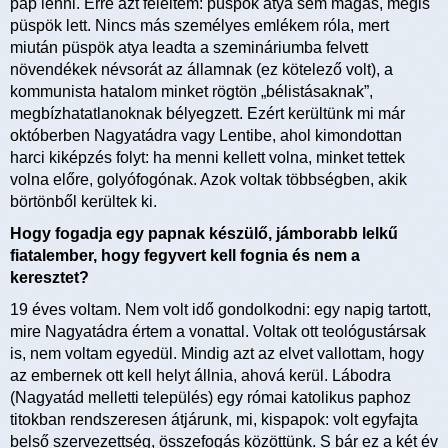
pap lenni. Erre azt feleltem: püspök atya sem magas, mégis
püspök lett. Nincs más személyes emlékem róla, mert
miután püspök atya leadta a szemináriumba felvett
növendékek névsorát az államnak (ez kötelező volt), a
kommunista hatalom minket rögtön „bélistásaknak”,
megbízhatatlanoknak bélyegzett. Ezért kerültünk mi már
októberben Nagyatádra vagy Lentibe, ahol kimondottan
harci kiképzés folyt: ha menni kellett volna, minket tettek
volna előre, golyófogónak. Azok voltak többségben, akik
börtönből kerültek ki.
Hogy fogadja egy papnak készülő, jámborabb lelkű
fiatalember, hogy fegyvert kell fognia és nem a
keresztet?
19 éves voltam. Nem volt idő gondolkodni: egy napig tartott,
mire Nagyatádra értem a vonattal. Voltak ott teológustársak
is, nem voltam egyedül. Mindig azt az elvet vallottam, hogy
az embernek ott kell helyt állnia, ahová kerül. Lábodra
(Nagyatád melletti település) egy római katolikus paphoz
titokban rendszeresen átjárunk, mi, kispapok: volt egyfajta
belső szervezettség, összefogás közöttünk. S bár ez a két év