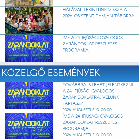
HÁLÁVAL TEKINTÜNK VISSZA A
2026-OS SZENT DAMJÁN TÁBORRA
ÍME A 24. IFJÚSÁGI GYALOGOS
ZARÁNDOKLAT RÉSZLETES
PROGRAMJA!
KÖZELGŐ ESEMÉNYEK
TOVÁBBRA IS LEHET JELENTKEZNI
A 24. IFJÚSÁGI GYALOGOS
ZARÁNDOKLATRA. VELÜNK
TARTASZ?
2026. AUGUSZTUS 10. 00:00
ÍME A 24. IFJÚSÁGI GYALOGOS
ZARÁNDOKLAT RÉSZLETES
PROGRAMJA!
2026. AUGUSZTUS 10. 00:00