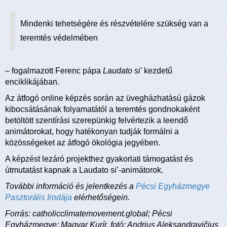
Mindenki tehetségére és részvételére szükség van a
teremtés védelmében
– fogalmazott Ferenc pápa
Laudato si'
kezdetű
enciklikájában.
Az átfogó online képzés során az üvegházhatású gázok
kibocsátásának folyamatától a teremtés gondnokaként
betöltött szentírási szerepünkig felvértezik a leendő
animátorokat, hogy hatékonyan tudják formálni a
közösségeket az átfogó ökológia jegyében.
A képzést lezáró projekthez gyakorlati támogatást és
útmutatást kapnak a Laudato si’-animátorok.
További információ és jelentkezés a
Pécsi Egyházmegye
Pasztorális Irodája
elérhetőségein.
Forrás: catholicclimatemovement.global; Pécsi
Egyházmegye; Magyar Kurír, fotó: Andrius Aleksandravičius