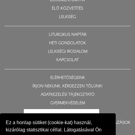
DOKUMENTUMTÁR
ÉLŐ KÖZVETÍTÉS
LELKISÉG
LITURGIKUS NAPTÁR
HETI GONDOLATOK
LELKISÉGI IRODALOM
KAPCSOLAT
ELÉRHETŐSÉGEINK
ÍRJON NEKÜNK, KÉRDEZZEN TŐLÜNK!
ADATKEZELÉSI TÁJÉKOZTATÓ
GYERMEKVÉDELEM
BERUHÁZÁSOK
Ez a honlap sütiket (cookie-kat) használ,
kizárólag statisztikai céllal. Látogatásával Ön