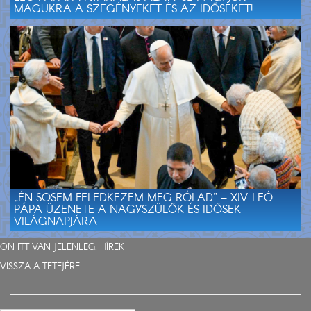
MAGUKRA A SZEGÉNYEKET ÉS AZ IDŐSEKET!
„ÉN SOSEM FELEDKEZEM MEG RÓLAD” – XIV. LEÓ
PÁPA ÜZENETE A NAGYSZÜLŐK ÉS IDŐSEK
VILÁGNAPJÁRA
ÖN ITT VAN JELENLEG:
HÍREK
VISSZA A TETEJÉRE