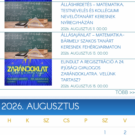
ÁLLÁSHIRDETÉS – MATEMATIKA,
TESTNEVELÉS ÉS KOLLÉGIUMI
NEVELŐTANÁRT KERESNEK
NYÍREGYHÁZÁN
2026. AUGUSZTUS 11. 00:00
ÁLLÁSAJÁNLAT – MATEMATIKA-
BÁRMELY SZAKOS TANÁRT
KERESNEK FEHÉRGYARMATON
2026. AUGUSZTUS 13. 00:00
ELINDULT A REGISZTRÁCIÓ A 24.
IFJÚSÁGI GYALOGOS
ZARÁNDOKLATRA. VELÜNK
TARTASZ?
2026. AUGUSZTUS 15. 00:00
TÖBB >>
2026. AUGUSZTUS
H
K
SZ
CS
P
SZ
V
1
2