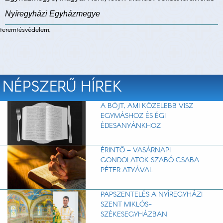
Nyíregyházi Egyházmegye
teremtésvédelem,
NÉPSZERŰ HÍREK
A BÖJT, AMI KÖZELEBB VISZ
EGYMÁSHOZ ÉS ÉGI
ÉDESANYÁNKHOZ
ÉRINTŐ – VASÁRNAPI
GONDOLATOK SZABÓ CSABA
PÉTER ATYÁVAL
PAPSZENTELÉS A NYÍREGYHÁZI
SZENT MIKLÓS-
SZÉKESEGYHÁZBAN