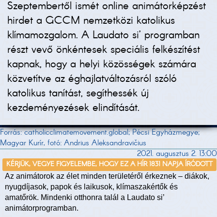
Szeptembertől ismét online animátorképzést
hirdet a GCCM nemzetközi katolikus
klímamozgalom. A Laudato si’ programban
részt vevő önkéntesek speciális felkészítést
kapnak, hogy a helyi közösségek számára
közvetítve az éghajlatváltozásról szóló
katolikus tanítást, segíthessék új
kezdeményezések elindítását.
Forrás: catholicclimatemovement.global; Pécsi Egyházmegye;
Magyar Kurír, fotó: Andrius Aleksandravičius
2021. augusztus 2. 13:00
KÉRJÜK, VEGYE FIGYELEMBE, HOGY EZ A HÍR 1831 NAPJA ÍRÓDOTT
Az animátorok az élet minden területéről érkeznek – diákok,
nyugdíjasok, papok és laikusok, klímaszakértők és
amatőrök. Mindenki otthonra talál a Laudato si’
animátorprogramban.