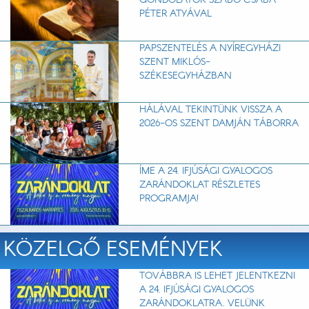
GONDOLATOK SZABÓ CSABA
PÉTER ATYÁVAL
PAPSZENTELÉS A NYÍREGYHÁZI
SZENT MIKLÓS-
SZÉKESEGYHÁZBAN
HÁLÁVAL TEKINTÜNK VISSZA A
2026-OS SZENT DAMJÁN TÁBORRA
ÍME A 24. IFJÚSÁGI GYALOGOS
ZARÁNDOKLAT RÉSZLETES
PROGRAMJA!
KÖZELGŐ ESEMÉNYEK
TOVÁBBRA IS LEHET JELENTKEZNI
A 24. IFJÚSÁGI GYALOGOS
ZARÁNDOKLATRA. VELÜNK