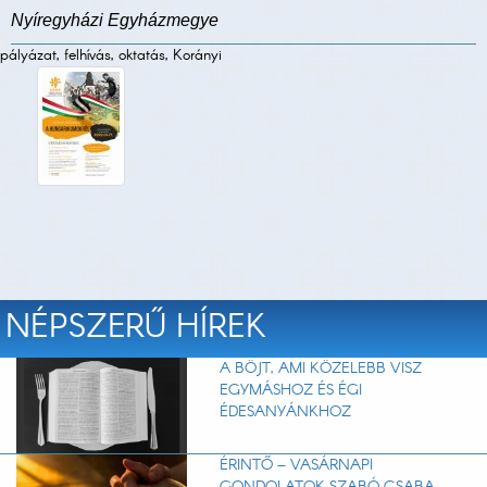
Nyíregyházi Egyházmegye
pályázat, felhívás, oktatás, Korányi
NÉPSZERŰ HÍREK
A BÖJT, AMI KÖZELEBB VISZ
EGYMÁSHOZ ÉS ÉGI
ÉDESANYÁNKHOZ
ÉRINTŐ – VASÁRNAPI