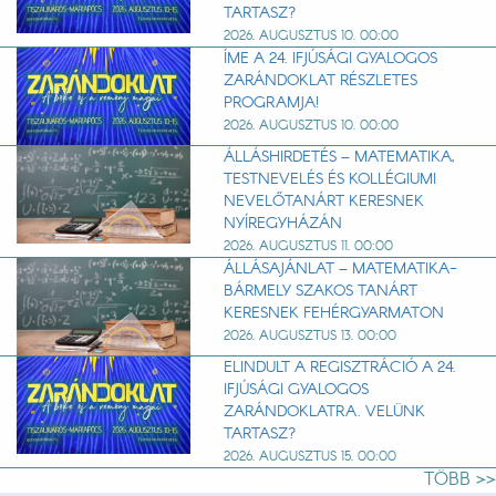
TARTASZ?
2026. AUGUSZTUS 10. 00:00
ÍME A 24. IFJÚSÁGI GYALOGOS
ZARÁNDOKLAT RÉSZLETES
PROGRAMJA!
2026. AUGUSZTUS 10. 00:00
ÁLLÁSHIRDETÉS – MATEMATIKA,
TESTNEVELÉS ÉS KOLLÉGIUMI
NEVELŐTANÁRT KERESNEK
NYÍREGYHÁZÁN
2026. AUGUSZTUS 11. 00:00
ÁLLÁSAJÁNLAT – MATEMATIKA-
BÁRMELY SZAKOS TANÁRT
KERESNEK FEHÉRGYARMATON
2026. AUGUSZTUS 13. 00:00
ELINDULT A REGISZTRÁCIÓ A 24.
IFJÚSÁGI GYALOGOS
ZARÁNDOKLATRA. VELÜNK
TARTASZ?
2026. AUGUSZTUS 15. 00:00
TÖBB >>