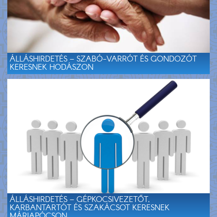
ÁLLÁSHIRDETÉS – SZABÓ-VARRÓT ÉS GONDOZÓT
KERESNEK HODÁSZON
ÁLLÁSHIRDETÉS – GÉPKOCSIVEZETŐT,
KARBANTARTÓT ÉS SZAKÁCSOT KERESNEK
MÁRIAPÓCSON