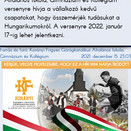
Általános Iskola, Gimnázium és Kollégium
versenyre hívja a vállalkozó kedvű
csapatokat, hogy összemérjék tudásukat a
Hungarikumokról. A versenyre 2022. január
17-ig lehet jelentkezni.
Forrás és fotó: Korányi Frigyes Görögkatolikus Általános Iskola,
Gimnázium és Kollégium
2021. december 15. 23:03
KÉRJÜK, VEGYE FIGYELEMBE, HOGY EZ A HÍR 1694 NAPJA ÍRÓDOTT