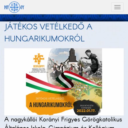
Toggl
naviga
JÁTÉKOS VETÉLKEDŐ A
HUNGARIKUMOKRÓL
A nagykállói Korányi Frigyes Görögkatolikus