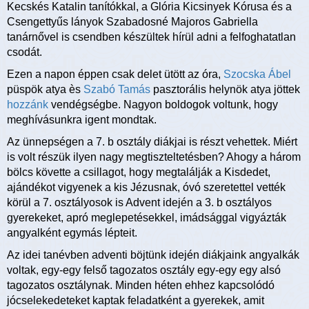
Kecskés Katalin tanítókkal, a Glória Kicsinyek Kórusa és a
Csengettyűs lányok Szabadosné Majoros Gabriella
tanárnővel is csendben készültek hírül adni a felfoghatatlan
csodát.
Ezen a napon éppen csak delet ütött az óra,
Szocska Ábel
püspök atya ès
Szabó Tamás
pasztorális helynök atya jöttek
hozzánk
vendégségbe. Nagyon boldogok voltunk, hogy
meghívásunkra igent mondtak.
Az ünnepségen a 7. b osztály diákjai is részt vehettek. Miért
is volt részük ilyen nagy megtiszteltetésben? Ahogy a három
bölcs követte a csillagot, hogy megtalálják a Kisdedet,
ajándékot vigyenek a kis Jézusnak, óvó szeretettel vették
körül a 7. osztályosok is Advent idején a 3. b osztályos
gyerekeket, apró meglepetésekkel, imádsággal vigyázták
angyalként egymás lépteit.
Az idei tanévben adventi böjtünk idején diákjaink angyalkák
voltak, egy-egy felső tagozatos osztály egy-egy egy alsó
tagozatos osztálynak. Minden héten ehhez kapcsolódó
jócselekedeteket kaptak feladatként a gyerekek, amit