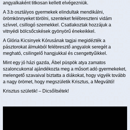
angyalkaként titkosan kellett elvégezniük.
A 3.b osztályos gyermekek elindultak mendikálni,
örömkönnyeket törölni, szenteket felébreszteni vidám
szívvel, csillogó szemekkel. Csatlakoztak hozzájuk a
vitnyédi bölcsőcskések gyönyörű énekeikkel.
A Glória Kicsinyek Kórusának tagjai megidézték a
pásztorokat álmukból felébresztő angyalok seregét a
megható, csilingelő hangjukkal és csengettyűikkel.
Mint egy jó házi gazda, Ábel püspök atya zamatos
szaloncukorral ajándékozta meg a műsort adó gyermekeket,
melengető szavaival biztatta a diákokat, hogy vigyék tovább
a nagy örömet, hogy megszületik Krisztus, a Megváltó!
Krisztus születik! – Dicsőítsétek!