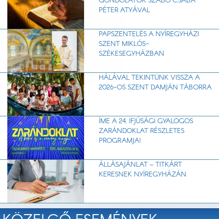
GONDOLATOK SZABÓ CSABA
PÉTER ATYÁVAL
PAPSZENTELÉS A NYÍREGYHÁZI
SZENT MIKLÓS-
SZÉKESEGYHÁZBAN
HÁLÁVAL TEKINTÜNK VISSZA A
2026-OS SZENT DAMJÁN TÁBORRA
ÍME A 24. IFJÚSÁGI GYALOGOS
ZARÁNDOKLAT RÉSZLETES
PROGRAMJA!
ÁLLÁSAJÁNLAT – TITKÁRT
KERESNEK NYÍREGYHÁZÁN