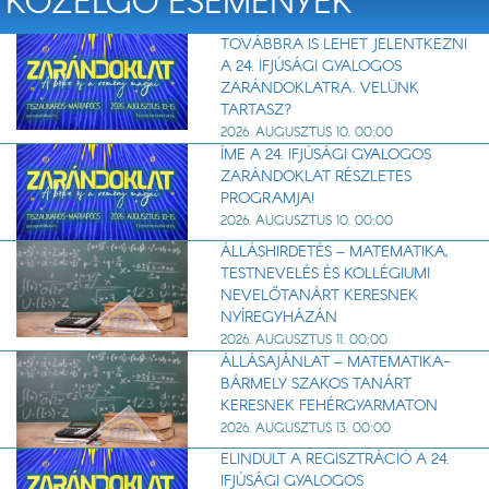
KÖZELGŐ ESEMÉNYEK
TOVÁBBRA IS LEHET JELENTKEZNI
A 24. IFJÚSÁGI GYALOGOS
ZARÁNDOKLATRA. VELÜNK
TARTASZ?
2026. AUGUSZTUS 10. 00:00
ÍME A 24. IFJÚSÁGI GYALOGOS
ZARÁNDOKLAT RÉSZLETES
PROGRAMJA!
2026. AUGUSZTUS 10. 00:00
ÁLLÁSHIRDETÉS – MATEMATIKA,
TESTNEVELÉS ÉS KOLLÉGIUMI
NEVELŐTANÁRT KERESNEK
NYÍREGYHÁZÁN
2026. AUGUSZTUS 11. 00:00
ÁLLÁSAJÁNLAT – MATEMATIKA-
BÁRMELY SZAKOS TANÁRT
KERESNEK FEHÉRGYARMATON
2026. AUGUSZTUS 13. 00:00
ELINDULT A REGISZTRÁCIÓ A 24.
IFJÚSÁGI GYALOGOS