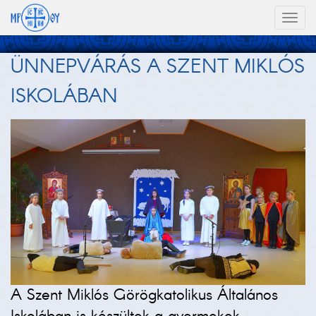
Toggl
naviga
ÜNNEPVÁRÁS A SZENT MIKLÓS
ISKOLÁBAN
A Szent Miklós Görögkatolikus Általános