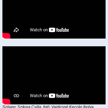
Szöveg: Szikora Csilla, fotó: Vajdicsné Keczán Ibolya,