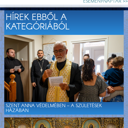
ESEMÉNYNAPTÁR >>
HÍREK EBBŐL A
KATEGÓRIÁBÓL
SZENT ANNA VÉDELMÉBEN – A SZÜLETÉSEK
HÁZÁBAN