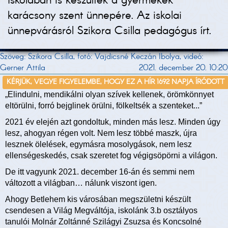
Iskolában is készültek a gyermekek
karácsony szent ünnepére. Az iskolai
ünnepvárásról Szikora Csilla pedagógus írt.
Szöveg: Szikora Csilla, fotó: Vajdicsné Keczán Ibolya, videó:
Gerner Attila
2021. december 20. 10:20
KÉRJÜK, VEGYE FIGYELEMBE, HOGY EZ A HÍR 1692 NAPJA ÍRÓDOTT
„Elindulni, mendikálni olyan szívek kellenek, örömkönnyet
eltörülni, forró bejglinek örülni, fölkeltsék a szenteket...”
2021 év elején azt gondoltuk, minden más lesz. Minden úgy
lesz, ahogyan régen volt. Nem lesz többé maszk, újra
lesznek ölelések, egymásra mosolygások, nem lesz
ellenségeskedés, csak szeretet fog végigsöpörni a világon.
De itt vagyunk 2021. december 16-án és semmi nem
változott a világban… nálunk viszont igen.
Ahogy Betlehem kis városában megszületni készült
csendesen a Világ Megváltója, iskolánk 3.b osztályos
tanulói Molnár Zoltánné Szilágyi Zsuzsa és Koncsolné