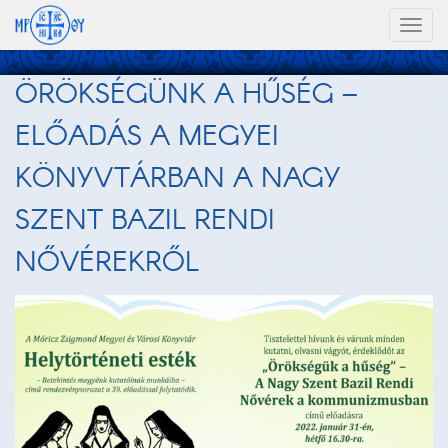
Toggl
naviga
ÖRÖKSÉGÜNK A HŰSÉG –
ELŐADÁS A MEGYEI
KÖNYVTÁRBAN A NAGY
SZENT BAZIL RENDI
NŐVÉREKRŐL