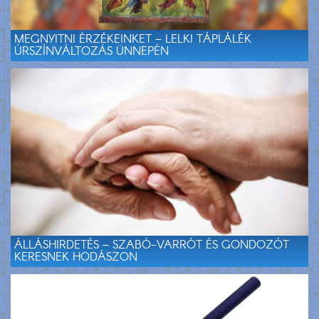
MEGNYITNI ÉRZÉKEINKET – LELKI TÁPLÁLÉK
ÚRSZÍNVÁLTOZÁS ÜNNEPÉN
ÁLLÁSHIRDETÉS – SZABÓ-VARRÓT ÉS GONDOZÓT
KERESNEK HODÁSZON