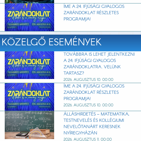
ÍME A 24. IFJÚSÁGI GYALOGOS
ZARÁNDOKLAT RÉSZLETES
PROGRAMJA!
KÖZELGŐ ESEMÉNYEK
TOVÁBBRA IS LEHET JELENTKEZNI
A 24. IFJÚSÁGI GYALOGOS
ZARÁNDOKLATRA. VELÜNK
TARTASZ?
2026. AUGUSZTUS 10. 00:00
ÍME A 24. IFJÚSÁGI GYALOGOS
ZARÁNDOKLAT RÉSZLETES
PROGRAMJA!
2026. AUGUSZTUS 10. 00:00
ÁLLÁSHIRDETÉS – MATEMATIKA,
TESTNEVELÉS ÉS KOLLÉGIUMI
NEVELŐTANÁRT KERESNEK
NYÍREGYHÁZÁN
2026. AUGUSZTUS 11. 00:00