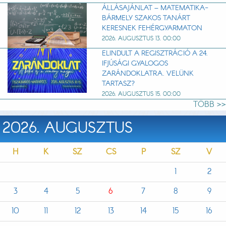
ÁLLÁSAJÁNLAT – MATEMATIKA-
BÁRMELY SZAKOS TANÁRT
KERESNEK FEHÉRGYARMATON
2026. AUGUSZTUS 13. 00:00
ELINDULT A REGISZTRÁCIÓ A 24.
IFJÚSÁGI GYALOGOS
ZARÁNDOKLATRA. VELÜNK
TARTASZ?
2026. AUGUSZTUS 15. 00:00
TÖBB >>
2026. AUGUSZTUS
H
K
SZ
CS
P
SZ
V
1
2
3
4
5
6
7
8
9
10
11
12
13
14
15
16