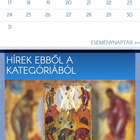
17
18
19
20
21
22
23
24
25
26
27
28
29
30
31
ESEMÉNYNAPTÁR >>
HÍREK EBBŐL A
KATEGÓRIÁBÓL