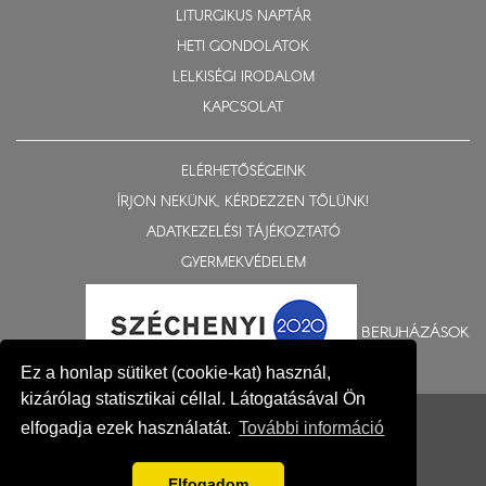
LITURGIKUS NAPTÁR
HETI GONDOLATOK
LELKISÉGI IRODALOM
KAPCSOLAT
ELÉRHETŐSÉGEINK
ÍRJON NEKÜNK, KÉRDEZZEN TŐLÜNK!
ADATKEZELÉSI TÁJÉKOZTATÓ
GYERMEKVÉDELEM
BERUHÁZÁSOK
Ez a honlap sütiket (cookie-kat) használ,
kizárólag statisztikai céllal. Látogatásával Ön
© 2015-2026 Nyíregyházi Egyházmegye
elfogadja ezek használatát.
További információ
Impresszum
Fejlesztés: Gerner Attila, Zadubenszki Norbert
Elfogadom