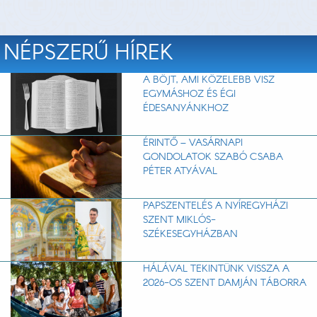
NÉPSZERŰ HÍREK
A BÖJT, AMI KÖZELEBB VISZ
EGYMÁSHOZ ÉS ÉGI
ÉDESANYÁNKHOZ
ÉRINTŐ – VASÁRNAPI
GONDOLATOK SZABÓ CSABA
PÉTER ATYÁVAL
PAPSZENTELÉS A NYÍREGYHÁZI
SZENT MIKLÓS-
SZÉKESEGYHÁZBAN
HÁLÁVAL TEKINTÜNK VISSZA A
2026-OS SZENT DAMJÁN TÁBORRA