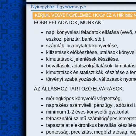
Nyíregyházi Egyházmegye
KÉRJÜK, VEGYE FIGYELEMBE, HOGY EZ A HÍR 1682 
FŐBB FELADATOK, MUNKÁK:
napi könyvelési feladatok ellátása (vevő, sz
eszköz, pénztár, bank, stb.),
számlák, bizonylatok könyvelése,
kifizetések előkészítése, utalások könyve
kimutatások, jelentések készítése,
bevallások, adatszolgáltatások, kimutatáso
kimutatások és statisztikák készítése a fen
törvényi szabályozások, változások nyom
AZ ÁLLÁSHOZ TARTOZÓ ELVÁRÁSOK:
mérlegképes könyvelői végzettség,
naprakész számviteli, pénzügyi, adózási 
minimum 1-2 éves könyvelői gyakorlat,
felhasználói szintű számítógépes ismeret
tapasztalat elektronikus bevallás készíté
pontosság, precizitás, megbízhatóság, r