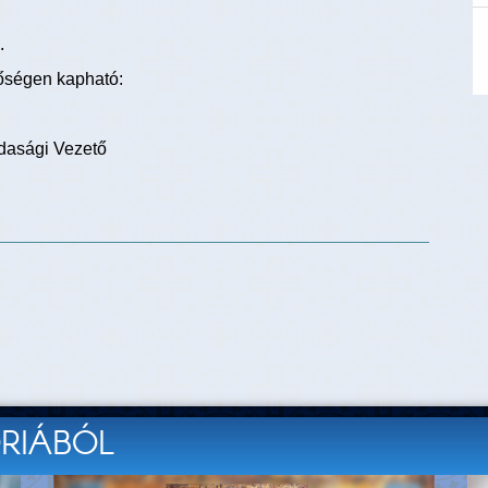
.
tőségen kapható:
dasági Vezető
ÓRIÁBÓL