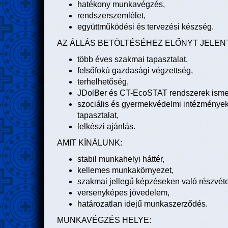
hatékony munkavégzés,
rendszerszemlélet,
együttműködési és tervezési készség.
AZ ÁLLÁS BETÖLTÉSÉHEZ ELŐNYT JELENT
több éves szakmai tapasztalat,
felsőfokú gazdasági végzettség,
terhelhetőség,
JDolBer és CT-EcoSTAT rendszerek isme
szociális és gyermekvédelmi intézményekn
tapasztalat,
lelkészi ajánlás.
AMIT KÍNÁLUNK:
stabil munkahelyi háttér,
kellemes munkakörnyezet,
szakmai jellegű képzéseken való részvétel
versenyképes jövedelem,
határozatlan idejű munkaszerződés.
MUNKAVÉGZÉS HELYE: