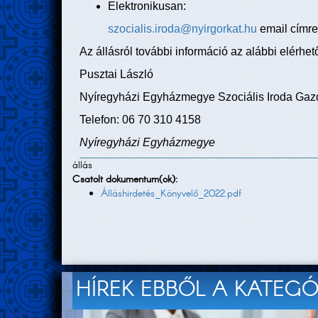
Elektronikusan:
szocialis.iroda@nyirgorkat.hu
email címre
Az állásról további információ az alábbi elérhe
Pusztai László
Nyíregyházi Egyházmegye Szociális Iroda Gaz
Telefon: 06 70 310 4158
Nyíregyházi Egyházmegye
állás
Csatolt dokumentum(ok):
Álláshirdetés_Könyvelő_2022.pdf
HÍREK EBBŐL A KATEG