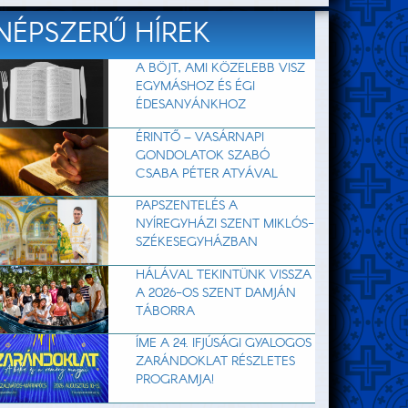
NÉPSZERŰ HÍREK
A BÖJT, AMI KÖZELEBB VISZ
EGYMÁSHOZ ÉS ÉGI
ÉDESANYÁNKHOZ
ÉRINTŐ – VASÁRNAPI
GONDOLATOK SZABÓ
CSABA PÉTER ATYÁVAL
PAPSZENTELÉS A
NYÍREGYHÁZI SZENT MIKLÓS-
SZÉKESEGYHÁZBAN
HÁLÁVAL TEKINTÜNK VISSZA
A 2026-OS SZENT DAMJÁN
TÁBORRA
ÍME A 24. IFJÚSÁGI GYALOGOS
ZARÁNDOKLAT RÉSZLETES
PROGRAMJA!