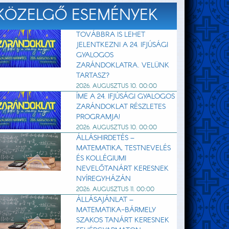
KÖZELGŐ ESEMÉNYEK
TOVÁBBRA IS LEHET
JELENTKEZNI A 24. IFJÚSÁGI
GYALOGOS
ZARÁNDOKLATRA. VELÜNK
TARTASZ?
2026. AUGUSZTUS 10. 00:00
ÍME A 24. IFJÚSÁGI GYALOGOS
ZARÁNDOKLAT RÉSZLETES
PROGRAMJA!
2026. AUGUSZTUS 10. 00:00
ÁLLÁSHIRDETÉS –
MATEMATIKA, TESTNEVELÉS
ÉS KOLLÉGIUMI
NEVELŐTANÁRT KERESNEK
NYÍREGYHÁZÁN
2026. AUGUSZTUS 11. 00:00
ÁLLÁSAJÁNLAT –
MATEMATIKA-BÁRMELY
SZAKOS TANÁRT KERESNEK