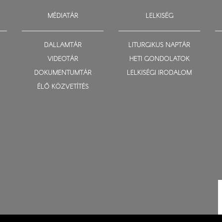
MÉDIATÁR
LELKISÉG
DALLAMTÁR
LITURGIKUS NAPTÁR
VIDEOTÁR
HETI GONDOLATOK
DOKUMENTUMTÁR
LELKISÉGI IRODALOM
ÉLŐ KÖZVETÍTÉS