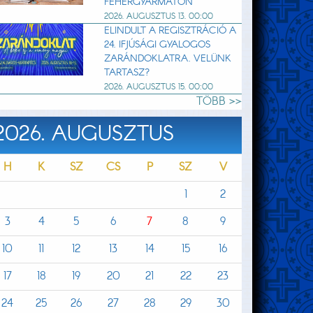
FEHÉRGYARMATON
2026. AUGUSZTUS 13. 00:00
ELINDULT A REGISZTRÁCIÓ A
24. IFJÚSÁGI GYALOGOS
ZARÁNDOKLATRA. VELÜNK
TARTASZ?
2026. AUGUSZTUS 15. 00:00
TÖBB >>
2026. AUGUSZTUS
H
K
SZ
CS
P
SZ
V
1
2
3
4
5
6
7
8
9
10
11
12
13
14
15
16
17
18
19
20
21
22
23
24
25
26
27
28
29
30