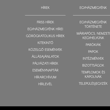
HÍREK
EGYHÁZMEGYÉNK
FRISS HÍREK
EGYHÁZMEGYÉNK
TÖRTÉNETE
EGYHÁZMEGYÉNK HÍREI
MÁRIAPÓCS, NEMZETI
GÖRÖGKATOLIKUS HÍREK
KEGYHELYÜNK
KITEKINTŐ
PARÓKIÁK
KÖZELGŐ ESEMÉNYEK
PAPOK
ÁLLÁSAJÁNLATOK
INTÉZMÉNYEK
PÁLYÁZATI HÍREK
BIZOTTSÁGOK
ESEMÉNYNAPTÁR
TEMPLOMOK ÉS
KÁPOLNÁK
HÍRARCHÍVUM
TELEPÜLÉSJEGYZÉK
HÍRLEVÉL