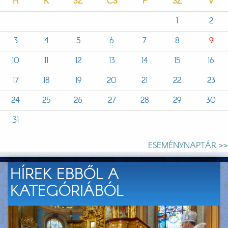
H
K
SZ
CS
P
SZ
V
1
2
3
4
5
6
7
8
9
10
11
12
13
14
15
16
17
18
19
20
21
22
23
24
25
26
27
28
29
30
31
ESEMÉNYNAPTÁR >>
HÍREK EBBŐL A
KATEGÓRIÁBÓL