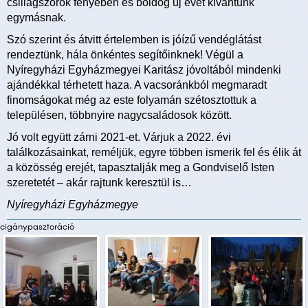
csillagszórók fényében és boldog új évet kívántunk
egymásnak.
Szó szerint és átvitt értelemben is jóízű vendéglátást
rendeztünk, hála önkéntes segítőinknek! Végül a
Nyíregyházi Egyházmegyei Karitász jóvoltából mindenki
ajándékkal térhetett haza. A vacsoránkból megmaradt
finomságokat még az este folyamán szétosztottuk a
településen, többnyire nagycsaládosok között.
Jó volt együtt zárni 2021-et. Várjuk a 2022. évi
találkozásainkat, reméljük, egyre többen ismerik fel és élik át
a közösség erejét, tapasztalják meg a Gondviselő Isten
szeretetét – akár rajtunk keresztül is…
Nyíregyházi Egyházmegye
cigánypasztoráció