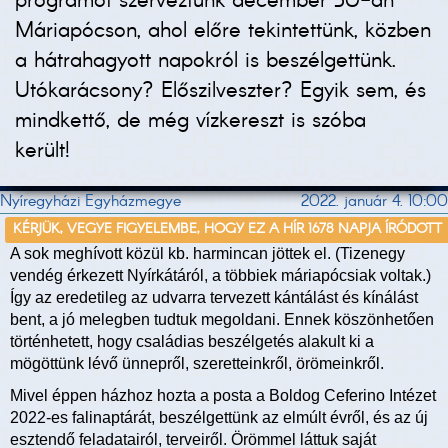
programot szerveztünk december 30-án
Máriapócson, ahol előre tekintettünk, közben
a hátrahagyott napokról is beszélgettünk.
Utókarácsony? Előszilveszter? Egyik sem, és
mindkettő, de még vízkereszt is szóba
került!
Nyíregyházi Egyházmegye
2022. január 4. 10:00
KÉRJÜK, VEGYE FIGYELEMBE, HOGY EZ A HÍR 1678 NAPJA ÍRÓDOTT
A sok meghívott közül kb. harmincan jöttek el. (Tizenegy
vendég érkezett Nyírkátáról, a többiek máriapócsiak voltak.)
Így az eredetileg az udvarra tervezett kántálást és kínálást
bent, a jó melegben tudtuk megoldani. Ennek köszönhetően
történhetett, hogy családias beszélgetés alakult ki a
mögöttünk lévő ünnepről, szeretteinkről, örömeinkről.
Mivel éppen házhoz hozta a posta a Boldog Ceferino Intézet
2022-es falinaptárát, beszélgettünk az elmúlt évről, és az új
esztendő feladatairól, terveiről. Örömmel láttuk saját