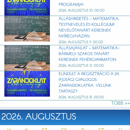
PROGRAMJA!
2026. AUGUSZTUS 10. 00:00
ÁLLÁSHIRDETÉS – MATEMATIKA,
TESTNEVELÉS ÉS KOLLÉGIUMI
NEVELŐTANÁRT KERESNEK
NYÍREGYHÁZÁN
2026. AUGUSZTUS 11. 00:00
ÁLLÁSAJÁNLAT – MATEMATIKA-
BÁRMELY SZAKOS TANÁRT
KERESNEK FEHÉRGYARMATON
2026. AUGUSZTUS 13. 00:00
ELINDULT A REGISZTRÁCIÓ A 24.
IFJÚSÁGI GYALOGOS
ZARÁNDOKLATRA. VELÜNK
TARTASZ?
2026. AUGUSZTUS 15. 00:00
TÖBB >>
2026. AUGUSZTUS