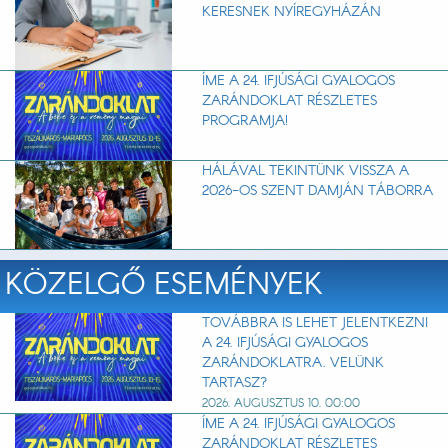
KERESNEK NYÍREGYHÁZÁN
ÍME A 24. IFJÚSÁGI GYALOGOS
ZARÁNDOKLAT RÉSZLETES
PROGRAMJA!
HÁLÁVAL TEKINTÜNK VISSZA A
2026-OS SZENT DAMJÁN TÁBORRA
KÖZELGŐ ESEMÉNYEK
TOVÁBBRA IS LEHET JELENTKEZNI
A 24. IFJÚSÁGI GYALOGOS
ZARÁNDOKLATRA. VELÜNK
TARTASZ?
2026. AUGUSZTUS 10. 00:00
ÍME A 24. IFJÚSÁGI GYALOGOS
ZARÁNDOKLAT RÉSZLETES