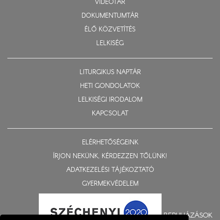
VIDEOTÁR
DOKUMENTUMTÁR
ÉLŐ KÖZVETÍTÉS
LELKISÉG
LITURGIKUS NAPTÁR
HETI GONDOLATOK
LELKISÉGI IRODALOM
KAPCSOLAT
ELÉRHETŐSÉGEINK
ÍRJON NEKÜNK, KÉRDEZZEN TŐLÜNK!
ADATKEZELÉSI TÁJÉKOZTATÓ
GYERMEKVÉDELEM
BERUHÁZÁSOK