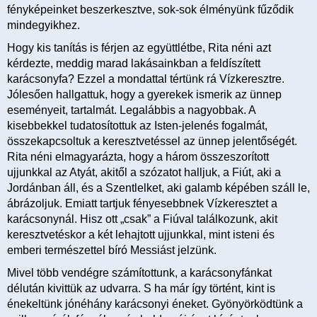
fényképeinket beszerkesztve, sok-sok élményünk fűződik
mindegyikhez.
Hogy kis tanítás is férjen az együttlétbe, Rita néni azt
kérdezte, meddig marad lakásainkban a feldíszített
karácsonyfa? Ezzel a mondattal tértünk rá Vízkeresztre.
Jólesően hallgattuk, hogy a gyerekek ismerik az ünnep
eseményeit, tartalmát. Legalábbis a nagyobbak. A
kisebbekkel tudatosítottuk az Isten-jelenés fogalmát,
összekapcsoltuk a keresztvetéssel az ünnep jelentőségét.
Rita néni elmagyarázta, hogy a három összeszorított
ujjunkkal az Atyát, akitől a szózatot halljuk, a Fiút, aki a
Jordánban áll, és a Szentlelket, aki galamb képében száll le,
ábrázoljuk. Emiatt tartjuk fényesebbnek Vízkeresztet a
karácsonynál. Hisz ott „csak” a Fiúval találkozunk, akit
keresztvetéskor a két lehajtott ujjunkkal, mint isteni és
emberi természettel bíró Messiást jelzünk.
Mivel több vendégre számítottunk, a karácsonyfánkat
délután kivittük az udvarra. S ha már így történt, kint is
énekeltünk jónéhány karácsonyi éneket. Gyönyörködtünk a