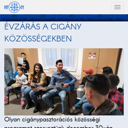
Toggl
naviga
ÉVZÁRÁS A CIGÁNY
KÖZÖSSÉGEKBEN
Olyan cigánypasztorációs közösségi