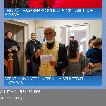
ÉRINTŐ – VASÁRNAPI GONDOLATOK EGRI TIBOR
ATYÁVAL
SZENT ANNA VÉDELMÉBEN – A SZÜLETÉSEK
HÁZÁBAN
ÖN ITT VAN JELENLEG:
HÍREK
VISSZA A TETEJÉRE