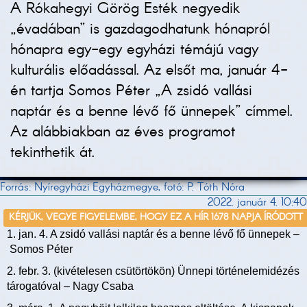
A Rókahegyi Görög Esték negyedik
„évadában” is gazdagodhatunk hónapról
hónapra egy-egy egyházi témájú vagy
kulturális előadással. Az elsőt ma, január 4-
én tartja Somos Péter „A zsidó vallási
naptár és a benne lévő fő ünnepek” címmel.
Az alábbiakban az éves programot
tekinthetik át.
Forrás: Nyíregyházi Egyházmegye, fotó: P. Tóth Nóra
2022. január 4. 10:40
KÉRJÜK, VEGYE FIGYELEMBE, HOGY EZ A HÍR 1678 NAPJA ÍRÓDOTT
1. jan. 4. A zsidó vallási naptár és a benne lévő fő ünnepek –
Somos Péter
2. febr. 3. (kivételesen csütörtökön) Ünnepi történelemidézés
tárogatóval – Nagy Csaba