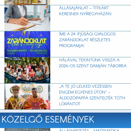
ÁLLÁSAJÁNLAT – TITKÁRT
KERESNEK NYÍREGYHÁZÁN
ÍME A 24. IFJÚSÁGI GYALOGOS
ZARÁNDOKLAT RÉSZLETES
PROGRAMJA!
HÁLÁVAL TEKINTÜNK VISSZA A
2026-OS SZENT DAMJÁN TÁBORRA
„A TE JÓ LELKED VEZESSEN
ENGEM EGYENES ÚTON” –
ÁLDOZÓPAPPÁ SZENTELTÉK TÓTH
LÓRÁNTOT
KÖZELGŐ ESEMÉNYEK
ÁLLÁSHIRDETÉS – MATEMATIKA,