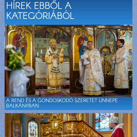
HÍREK EBBŐL A
KATEGÓRIÁBÓL
A REND ÉS A GONDOSKODÓ SZERETET ÜNNEPE
BALKÁNYBAN