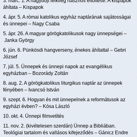
3. márc. 1. A nagyböjt lelkileg hasznos eltöltése. A kispapok
áhítata – Kispapok
4. ápr. 5. A római katolikus egyház naptárának sajátosságai
és ünnepei – Nagy Csaba
5. ápr. 26. A magyar görögkatolikusok nagy ünnepségei –
Janka György
6. jún. 6. Pünkösdi hangverseny, énekes áhítattal – Gebri
József
7. júl. 5. Ünnepek és ünnepi napok az evangélikus
egyházban – Bozorády Zoltán
8. aug. 2. A görögkatolikus liturgikus naptár az ünnepek
fényében – Ivancsó István
9. szept. 6. Hogyan és mit ünnepelnek a reformátusok az
egyházi évben? – Kósa László
10. okt. 4. Ünnepi filmvetítés
11. nov. 2. (kivételesen szerdán) Ünnep a Bibliában.
Teológiai tartalom és vallásos kifejeződés – Gánicz Endre