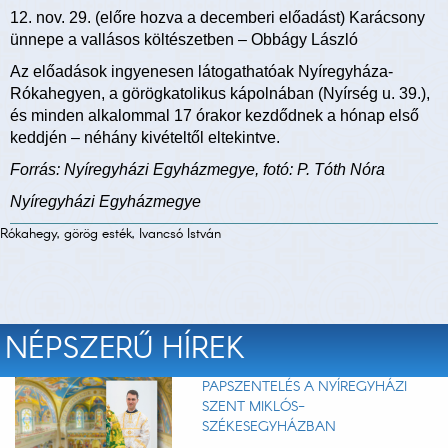
12. nov. 29. (előre hozva a decemberi előadást) Karácsony
ünnepe a vallásos költészetben – Obbágy László
Az előadások ingyenesen látogathatóak Nyíregyháza-
Rókahegyen, a görögkatolikus kápolnában (Nyírség u. 39.),
és minden alkalommal 17 órakor kezdődnek a hónap első
keddjén – néhány kivételtől eltekintve.
Forrás: Nyíregyházi Egyházmegye, fotó: P. Tóth Nóra
Nyíregyházi Egyházmegye
Rókahegy, görög esték, Ivancsó István
NÉPSZERŰ HÍREK
PAPSZENTELÉS A NYÍREGYHÁZI
SZENT MIKLÓS-
SZÉKESEGYHÁZBAN