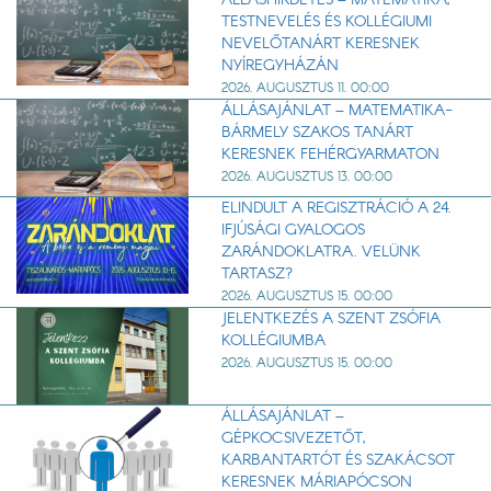
TESTNEVELÉS ÉS KOLLÉGIUMI
NEVELŐTANÁRT KERESNEK
NYÍREGYHÁZÁN
2026. AUGUSZTUS 11. 00:00
ÁLLÁSAJÁNLAT – MATEMATIKA-
BÁRMELY SZAKOS TANÁRT
KERESNEK FEHÉRGYARMATON
2026. AUGUSZTUS 13. 00:00
ELINDULT A REGISZTRÁCIÓ A 24.
IFJÚSÁGI GYALOGOS
ZARÁNDOKLATRA. VELÜNK
TARTASZ?
2026. AUGUSZTUS 15. 00:00
JELENTKEZÉS A SZENT ZSÓFIA
KOLLÉGIUMBA
2026. AUGUSZTUS 15. 00:00
ÁLLÁSAJÁNLAT –
GÉPKOCSIVEZETŐT,
KARBANTARTÓT ÉS SZAKÁCSOT
KERESNEK MÁRIAPÓCSON