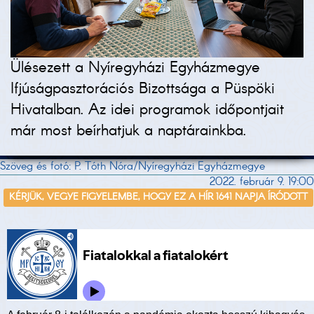
Ülésezett a Nyíregyházi Egyházmegye
Ifjúságpasztorációs Bizottsága a Püspöki
Hivatalban. Az idei programok időpontjait
már most beírhatjuk a naptárainkba.
Szöveg és fotó: P. Tóth Nóra/Nyíregyházi Egyházmegye
2022. február 9. 19:00
KÉRJÜK, VEGYE FIGYELEMBE, HOGY EZ A HÍR 1641 NAPJA ÍRÓDOTT