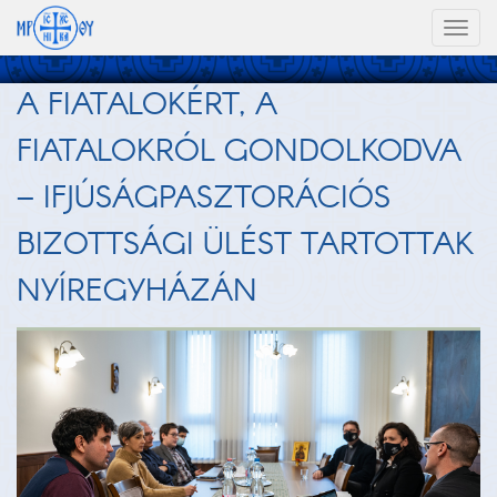
Toggl
naviga
A FIATALOKÉRT, A
FIATALOKRÓL GONDOLKODVA
– IFJÚSÁGPASZTORÁCIÓS
BIZOTTSÁGI ÜLÉST TARTOTTAK
NYÍREGYHÁZÁN