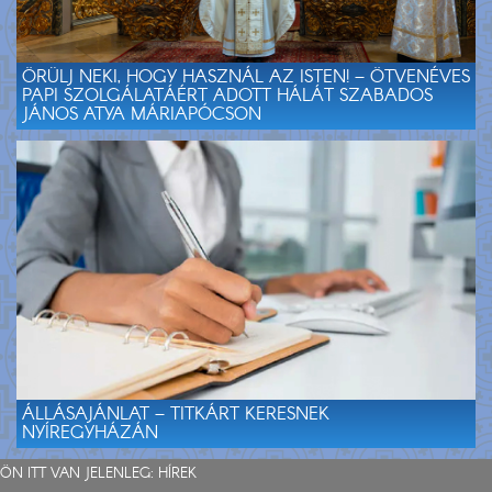
ÖRÜLJ NEKI, HOGY HASZNÁL AZ ISTEN! – ÖTVENÉVES
PAPI SZOLGÁLATÁÉRT ADOTT HÁLÁT SZABADOS
JÁNOS ATYA MÁRIAPÓCSON
ÁLLÁSAJÁNLAT – TITKÁRT KERESNEK
NYÍREGYHÁZÁN
ÖN ITT VAN JELENLEG:
HÍREK