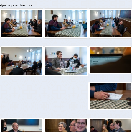
ifjúságpasztoráció,