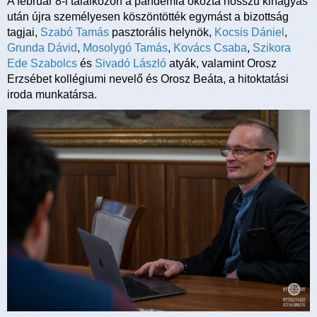
A február 8-i találkozón a pandémia okozta hosszú kihagyás
után újra személyesen köszöntötték egymást a bizottság
tagjai,
Szabó Tamás
pasztorális helynök,
Kocsis Dániel
,
Grunda Dávid
,
Mosolygó Tamás
,
Kovács Csaba
,
Szikora
Ede Szabolcs
és
Sivadó László
atyák, valamint Orosz
Erzsébet kollégiumi nevelő és Orosz Beáta, a hitoktatási
iroda munkatársa.