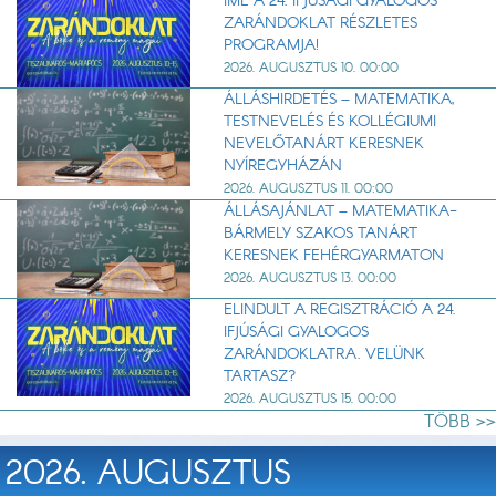
ÍME A 24. IFJÚSÁGI GYALOGOS
ZARÁNDOKLAT RÉSZLETES
PROGRAMJA!
2026. AUGUSZTUS 10. 00:00
ÁLLÁSHIRDETÉS – MATEMATIKA,
TESTNEVELÉS ÉS KOLLÉGIUMI
NEVELŐTANÁRT KERESNEK
NYÍREGYHÁZÁN
2026. AUGUSZTUS 11. 00:00
ÁLLÁSAJÁNLAT – MATEMATIKA-
BÁRMELY SZAKOS TANÁRT
KERESNEK FEHÉRGYARMATON
2026. AUGUSZTUS 13. 00:00
ELINDULT A REGISZTRÁCIÓ A 24.
IFJÚSÁGI GYALOGOS
ZARÁNDOKLATRA. VELÜNK
TARTASZ?
2026. AUGUSZTUS 15. 00:00
TÖBB >>
2026. AUGUSZTUS