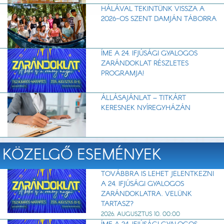
HÁLÁVAL TEKINTÜNK VISSZA A
2026-OS SZENT DAMJÁN TÁBORRA
ÍME A 24. IFJÚSÁGI GYALOGOS
ZARÁNDOKLAT RÉSZLETES
PROGRAMJA!
ÁLLÁSAJÁNLAT – TITKÁRT
KERESNEK NYÍREGYHÁZÁN
KÖZELGŐ ESEMÉNYEK
TOVÁBBRA IS LEHET JELENTKEZNI
A 24. IFJÚSÁGI GYALOGOS
ZARÁNDOKLATRA. VELÜNK
TARTASZ?
2026. AUGUSZTUS 10. 00:00