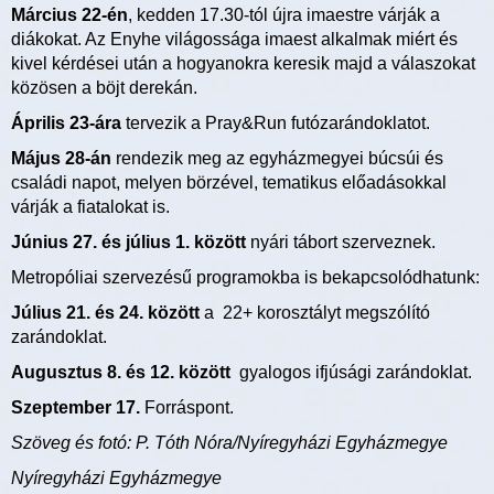
Március 22-én
, kedden 17.30-tól újra imaestre várják a
diákokat. Az Enyhe világossága imaest alkalmak miért és
kivel kérdései után a hogyanokra keresik majd a válaszokat
közösen a böjt derekán.
Április 23-ára
tervezik a Pray&Run futózarándoklatot.
Május 28-án
rendezik meg az egyházmegyei búcsúi és
családi napot, melyen börzével, tematikus előadásokkal
várják a fiatalokat is.
Június 27. és július 1. között
nyári tábort szerveznek.
Metropóliai szervezésű programokba is bekapcsolódhatunk:
Július 21. és 24. között
a 22+ korosztályt megszólító
zarándoklat.
Augusztus 8. és 12. között
gyalogos ifjúsági zarándoklat.
Szeptember 17.
Forráspont.
Szöveg és fotó: P. Tóth Nóra/Nyíregyházi Egyházmegye
Nyíregyházi Egyházmegye