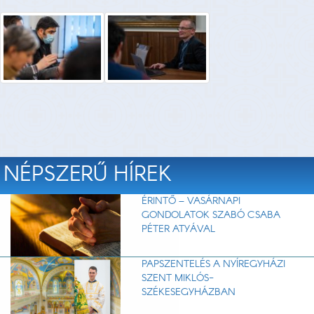
NÉPSZERŰ HÍREK
ÉRINTŐ – VASÁRNAPI
GONDOLATOK SZABÓ CSABA
PÉTER ATYÁVAL
PAPSZENTELÉS A NYÍREGYHÁZI
SZENT MIKLÓS-
SZÉKESEGYHÁZBAN