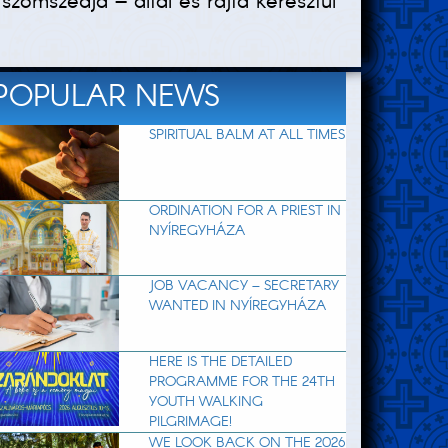
zomszédja – által és rajta keresztül
POPULAR NEWS
SPIRITUAL BALM AT ALL TIMES
ORDINATION FOR A PRIEST IN
NYÍREGYHÁZA
JOB VACANCY – SECRETARY
WANTED IN NYÍREGYHÁZA
HERE IS THE DETAILED
PROGRAMME FOR THE 24TH
YOUTH WALKING
PILGRIMAGE!
WE LOOK BACK ON THE 2026