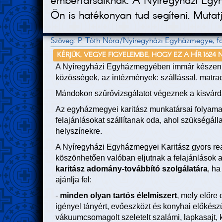
embertársaiknak. A Nyíregyházi Egyhá
Ön is hatékonyan tud segíteni. Mutat
Szöveg: P. Tóth Nóra/Nyíregyházi Egyházmegye, fot
KÉRJÜK, VEGYE FIGYELEMBE, HOGY EZ A HÍR 1624 
A Nyíregyházi Egyházmegyében immár készenlé
közösségek, az intézmények: szállással, matraco
Mándokon szűrővizsgálatot végeznek a kisvárd
Az egyházmegyei karitász munkatársai folyam
felajánlásokat szállítanak oda, ahol szükségáll
helyszínekre.
A Nyíregyházi Egyházmegyei Karitász gyors re
köszönhetően valóban eljutnak a felajánlások a
karitász adomány-továbbító szolgálatára
, ha
ajánlja fel:
-
minden olyan tartós élelmiszert
, mely előre
igényel tányért, evőeszközt és konyhai előkész
vákuumcsomagolt szeletelt szalámi, lapkasajt, k