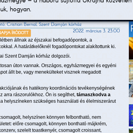
zmegye – a háború sújtotta Ukrajna közvetlen s
juk, hogyan.
ó: Cristian Bernal, Szent Damján kórház
2022. március 3. 23:00
NAPJA ÍRÓDOTT
tben állnak az éjszakai befogadópontok, a
kkal. A határátkelőknél fogadópontokat alakítottunk ki.
ai Szent Damján kórház dolgozói.
atosan úton vannak. Országos, egyházmegyei és egyéni
apot állt be, vagy menekülteket visznek megadott
akciójának és hatékony koordinációs tevékenységének
z arra rászorulókhoz. Ön is segíthet,
támaszkodva a
 a helyszíneken szükséges használati és élelmiszerárut
 csomagolt, helyszínen könnyen felbontható, nem
ületet: előre csomagolt, könnyen bontható májkrém,
onzerv, szelelt toastkenyér, csomagolt croissant,