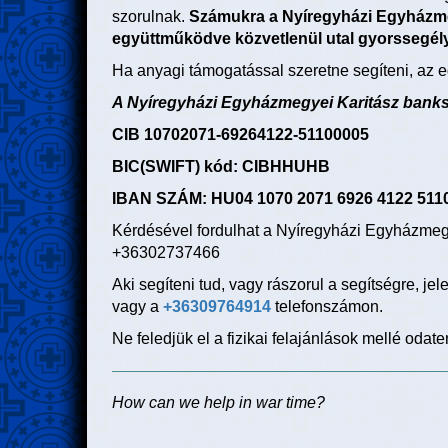
szorulnak.
Számukra a Nyíregyházi Egyházmeg
együttműködve közvetlenül utal gyorssegél
Ha anyagi támogatással szeretne segíteni, az 
A Nyíregyházi Egyházmegyei Karitász bank
CIB 10702071-69264122-51100005
BIC(SWIFT) kód: CIBHHUHB
IBAN SZÁM: HU04 1070 2071 6926 4122 511
Kérdésével fordulhat a Nyíregyházi Egyházmegy
+36302737466
Aki segíteni tud, vagy rászorul a segítségre, je
vagy a
+36309764914
telefonszámon.
Ne feledjük el a fizikai felajánlások mellé odat
How can we help in war time?