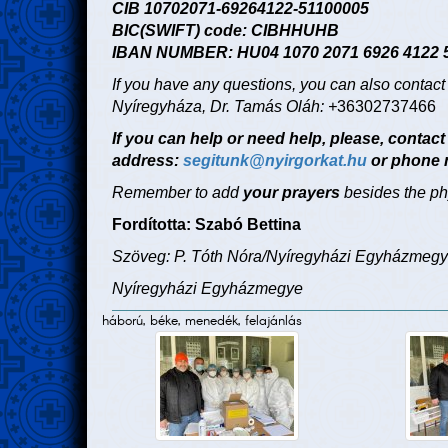
CIB 10702071-69264122-51100005
BIC(SWIFT) code: CIBHHUHB
IBAN NUMBER: HU04 1070 2071 6926 4122 
If you have any questions, you can also contact t
Nyíregyháza, Dr. Tamás Oláh: +
36302737466
If you can help or need help, please, contact
address:
segitunk@nyirgorkat.hu
or phone 
Remember to add
your prayers
besides the phy
Fordította: Szabó Bettina
Szöveg: P. Tóth Nóra/Nyíregyházi Egyházmegye,
Nyíregyházi Egyházmegye
háború, béke, menedék, felajánlás