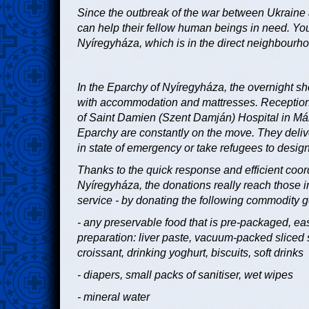
Since the outbreak of the war between Ukrain
can help their fellow human beings in need. You
Nyíregyháza, which is in the direct neighbourh
In the Eparchy of Nyíregyháza, the overnight sh
with accommodation and mattresses. Reception 
of Saint Damien (Szent Damján) Hospital in Má
Eparchy are constantly on the move. They delive
in state of emergency or take refugees to design
Thanks to the quick response and efficient coordi
Nyíregyháza, the donations really reach those 
service - by donating the following commodity g
- any preservable food that is pre-packaged, eas
preparation: liver paste, vacuum-packed sliced 
croissant, drinking yoghurt, biscuits, soft drinks
- diapers, small packs of sanitiser, wet wipes
- mineral water