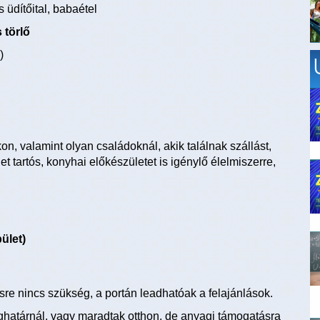
 üdítőital, babaétel
 törlő
)
, valamint olyan családoknál, akik találnak szállást,
tartós, konyhai előkészületet is igénylő élelmiszerre,
ület)
e nincs szükség, a portán leadhatóak a felajánlások.
ghatárnál, vagy maradtak otthon, de anyagi támogatásra