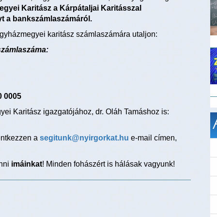
yei Karitász a Kárpátaljai Karitásszal
yt a bankszámlaszámáról.
egyházmegyei karitász számlaszámára utaljon:
számlaszáma:
0 0005
ei Karitász igazgatójához, dr. Oláh Tamáshoz is:
lentkezzen a
segitunk@nyirgorkat.hu
e-mail címen,
enni
imáinkat
! Minden fohászért is hálásak vagyunk!