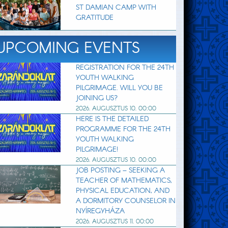
ST DAMIAN CAMP WITH
GRATITUDE
UPCOMING EVENTS
REGISTRATION FOR THE 24TH
YOUTH WALKING
PILGRIMAGE. WILL YOU BE
JOINING US?
2026. AUGUSZTUS 10. 00:00
HERE IS THE DETAILED
PROGRAMME FOR THE 24TH
YOUTH WALKING
PILGRIMAGE!
2026. AUGUSZTUS 10. 00:00
JOB POSTING – SEEKING A
TEACHER OF MATHEMATICS,
PHYSICAL EDUCATION, AND
A DORMITORY COUNSELOR IN
NYÍREGYHÁZA
2026. AUGUSZTUS 11. 00:00