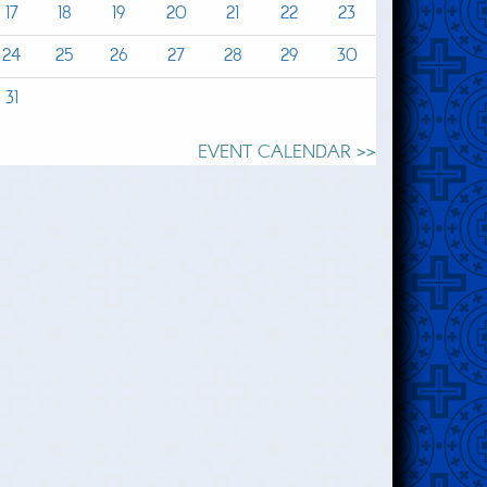
17
18
19
20
21
22
23
24
25
26
27
28
29
30
31
EVENT CALENDAR >>