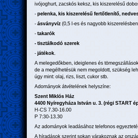
ivójoghurt, zacskós keksz, kis kiszerelésű dobos
-
pelenka, kis kiszerelésű fertőtlenítő, nedves
-
ásványvíz
(0,5 l-es és nagyobb kiszerelésben
-
takarók
- tisztálkodó szerek
-
játékok
.
A melegedőkben, ideiglenes és tömegszállásokon
de a megélhetésük nem megoldott, szükség lehet 
úgy mint: olaj, rizs, liszt, cukor stb.
Adományok átvételének helyszíne:
Szent Miklós Ház
4400 Nyíregyháza István u. 3. (régi START ép
H-CS 7.30-16.00
P 7:30-13.30
Az adományok leadásához telefonos egyeztetésr
A híradások szerint sokan várakoznak az orszá