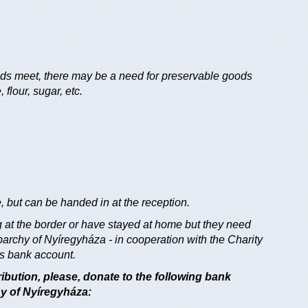
nds meet, there may be a need for preservable goods
 flour, sugar, etc.
 but can be handed in at the reception.
 at the border or have stayed at home but they need
Eparchy of Nyíregyháza - in cooperation with the Charity
ts bank account.
tribution, please, donate to the following bank
hy of Nyíregyháza: