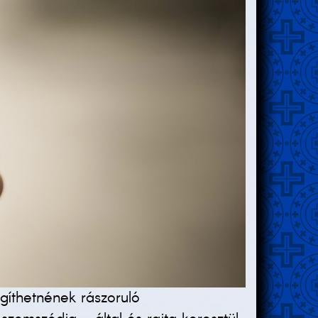
gíthetnének rászoruló