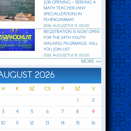
JOB OPENING – SEEKING A
MATH TEACHER (ANY
SPECIALIZATION) IN
FEHÉRGYARMAT
2026. AUGUSZTUS 13. 00:00
REGISTRATION IS NOW OPEN
FOR THE 24TH YOUTH
WALKING PILGRIMAGE. WILL
YOU JOIN US?
2026. AUGUSZTUS 15. 00:00
MORE >>
AUGUST 2026
H
K
SZ
CS
P
SZ
V
1
2
3
4
5
6
7
8
9
10
11
12
13
14
15
16