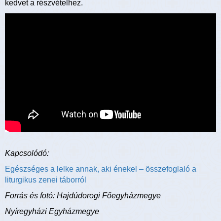
kedvet a részvételhez.
Kapcsolódó:
Egészséges a lelke annak, aki énekel – összefoglaló a
liturgikus zenei táborról
Forrás és fotó: Hajdúdorogi Főegyházmegye
Nyíregyházi Egyházmegye