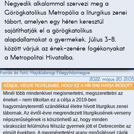
Negyedik alkalommal szervezi meg a
Görögkatolikus Metropólia a liturgikus zenei
tábort, amelyen egy héten keresztül
sajátíthatják el a görögkatolikus
alapdallamokat a gyermekek. Július 3-8.
között várjuk az ének-zenére fogékonyakat
a Metropolitai Hivatalba.
Forrás és fotó: Hajdúdorogi Főegyházmegye
2022. május 20. 21:05
KÉRJÜK, VEGYE FIGYELEMBE, HOGY EZ A HÍR 1542 NAPJA ÍRÓDOTT
Minél több mindenkivel megismertetni, megszerettetni az
éneket – nem titkoltan ez a célja a 2019-ben
hagyományteremtő szándékkal életre hívott liturgikus zenei
tábornak. Az évről-évre megrendezett liturgikusének-verseny
népszerűségének is köszönhető az, hogy minden
várakozást felülmúlva félszáz gyermek jött el Debrecenbe az
elmúlt években. A megmérettetést arany minősítéssel zárók