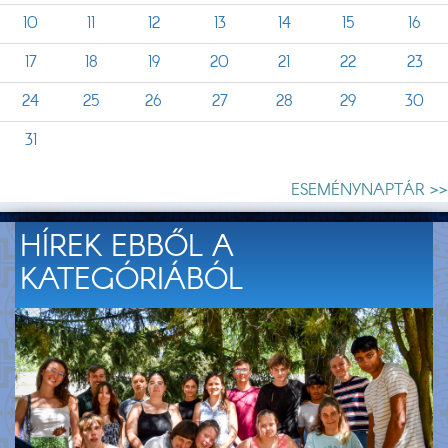
10
11
12
13
14
15
16
17
18
19
20
21
22
23
24
25
26
27
28
29
30
31
ESEMÉNYNAPTÁR >>
HÍREK EBBŐL A
KATEGÓRIÁBÓL