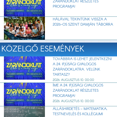
ZARÁNDOKLAT RÉSZLETES
PROGRAMJA!
HÁLÁVAL TEKINTÜNK VISSZA A
2026-OS SZENT DAMJÁN TÁBORRA
KÖZELGŐ ESEMÉNYEK
TOVÁBBRA IS LEHET JELENTKEZNI
A 24. IFJÚSÁGI GYALOGOS
ZARÁNDOKLATRA. VELÜNK
TARTASZ?
2026. AUGUSZTUS 10. 00:00
ÍME A 24. IFJÚSÁGI GYALOGOS
ZARÁNDOKLAT RÉSZLETES
PROGRAMJA!
2026. AUGUSZTUS 10. 00:00
ÁLLÁSHIRDETÉS – MATEMATIKA,
TESTNEVELÉS ÉS KOLLÉGIUMI