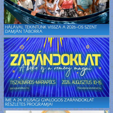
HÁLÁVAL TEKINTÜNK VISSZA A 2026-OS SZENT
DAMJÁN TÁBORRA
ÍME A 24. IFJÚSÁGI GYALOGOS ZARÁNDOKLAT
RÉSZLETES PROGRAMJA!