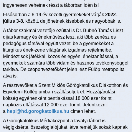
ingyenesen vehetnek részt a táborban idén is!
Elsősorban a 8-14 év közötti gyermekeket várják
2022.
július 3-8.
között, de jöhetnek kisebbek és nagyobbak is.
A tábor szakmai vezetője ezúttal is Dr. Bubnó Tamás Liszt-
díjas karnagy és énekművész lesz, aki több zenész és
pedagógus társával együtt vezeti be a gyermekeket a
liturgikus ének-zene világának izgalmas rejtelmeibe.
Mindezt sok játékkal, közös és egyéni énektanítással, a
gyermekek számára több vidám és hasznos tevékenységgel
tarkítva. De csoportvezetőként jelen lesz Fülöp metropolita
atya is.
A résztvevőket a Szent Miklós Görögkatolikus Diákotthon és
Egyetemi Kollégiumban szállásoljuk el. Hozzájárulási
költség egyénenként bentlakással 18.000 ezer forint,
napközis ellátással 12.000 ezer forint. Jelentkezni
a
hepi@hd.gorogkatolikus.hu
címen lehet.
A Görögkatolikus Médiaközpont a tavalyi tábort is
végigkísérte, összefoglalójukat látva reméljük sokak kapnak