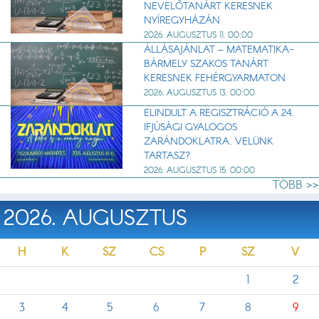
NEVELŐTANÁRT KERESNEK
NYÍREGYHÁZÁN
2026. AUGUSZTUS 11. 00:00
ÁLLÁSAJÁNLAT – MATEMATIKA-
BÁRMELY SZAKOS TANÁRT
KERESNEK FEHÉRGYARMATON
2026. AUGUSZTUS 13. 00:00
ELINDULT A REGISZTRÁCIÓ A 24.
IFJÚSÁGI GYALOGOS
ZARÁNDOKLATRA. VELÜNK
TARTASZ?
2026. AUGUSZTUS 15. 00:00
TÖBB >>
2026. AUGUSZTUS
H
K
SZ
CS
P
SZ
V
1
2
3
4
5
6
7
8
9