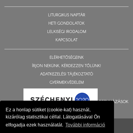
LITURGIKUS NAPTÁR
HETI GONDOLATOK
LELKISÉGI IRODALOM
KAPCSOLAT
ELÉRHETŐSÉGEINK
ÍRJON NEKÜNK, KÉRDEZZEN TŐLÜNK!
ADATKEZELÉSI TÁJÉKOZTATÓ
GYERMEKVÉDELEM
BERUHÁZÁSOK
Ez a honlap sütiket (cookie-kat) használ,
kizárólag statisztikai céllal. Látogatásával Ön
© 2015-2026 Nyíregyházi Egyházmegye
elfogadja ezek használatát.
További információ
Impresszum