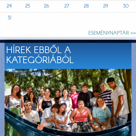
24
25
26
27
28
29
30
31
ESEMÉNYNAPTÁR >>
HÍREK EBBŐL A
KATEGÓRIÁBÓL