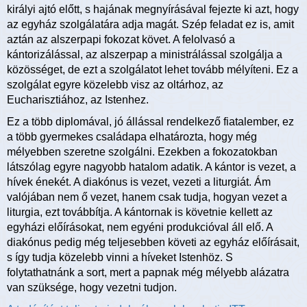
királyi ajtó előtt, s hajának megnyírásával fejezte ki azt, hogy
az egyház szolgálatára adja magát. Szép feladat ez is, amit
aztán az alszerpapi fokozat követ. A felolvasó a
kántorizálással, az alszerpap a ministrálással szolgálja a
közösséget, de ezt a szolgálatot lehet tovább mélyíteni. Ez a
szolgálat egyre közelebb visz az oltárhoz, az
Eucharisztiához, az Istenhez.
Ez a több diplomával, jó állással rendelkező fiatalember, ez
a több gyermekes családapa elhatározta, hogy még
mélyebben szeretne szolgálni. Ezekben a fokozatokban
látszólag egyre nagyobb hatalom adatik. A kántor is vezet, a
hívek énekét. A diakónus is vezet, vezeti a liturgiát. Ám
valójában nem ő vezet, hanem csak tudja, hogyan vezet a
liturgia, ezt továbbítja. A kántornak is követnie kellett az
egyházi előírásokat, nem egyéni produkcióval áll elő. A
diakónus pedig még teljesebben követi az egyház előírásait,
s így tudja közelebb vinni a híveket Istenhöz. S
folytathatnánk a sort, mert a papnak még mélyebb alázatra
van szüksége, hogy vezetni tudjon.