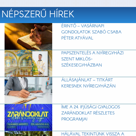
NÉPSZERŰ HÍREK
ÉRINTŐ – VASÁRNAPI
GONDOLATOK SZABÓ CSABA
PÉTER ATYÁVAL
PAPSZENTELÉS A NYÍREGYHÁZI
SZENT MIKLÓS-
SZÉKESEGYHÁZBAN
ÁLLÁSAJÁNLAT – TITKÁRT
KERESNEK NYÍREGYHÁZÁN
ÍME A 24. IFJÚSÁGI GYALOGOS
ZARÁNDOKLAT RÉSZLETES
PROGRAMJA!
HÁLÁVAL TEKINTÜNK VISSZA A