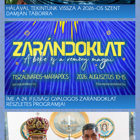
HÁLÁVAL TEKINTÜNK VISSZA A 2026-OS SZENT
DAMJÁN TÁBORRA
ÍME A 24. IFJÚSÁGI GYALOGOS ZARÁNDOKLAT
RÉSZLETES PROGRAMJA!