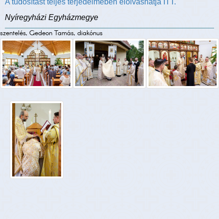
A tudósítást teljes terjedelmében elolvashatja ITT.
Nyíregyházi Egyházmegye
szentelés, Gedeon Tamás, diakónus