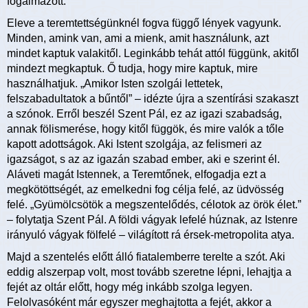
fogalmazott:
Eleve a teremtettségünknél fogva függő lények vagyunk.
Minden, amink van, ami a mienk, amit használunk, azt
mindet kaptuk valakitől. Leginkább tehát attól függünk, akitől
mindezt megkaptuk. Ő tudja, hogy mire kaptuk, mire
használhatjuk. „Amikor Isten szolgái lettetek,
felszabadultatok a bűntől” – idézte újra a szentírási szakaszt
a szónok. Erről beszél Szent Pál, ez az igazi szabadság,
annak fölismerése, hogy kitől függök, és mire valók a tőle
kapott adottságok. Aki Istent szolgája, az felismeri az
igazságot, s az az igazán szabad ember, aki e szerint él.
Aláveti magát Istennek, a Teremtőnek, elfogadja ezt a
megkötöttségét, az emelkedni fog célja felé, az üdvösség
felé. „Gyümölcsötök a megszentelődés, célotok az örök élet.”
– folytatja Szent Pál. A földi vágyak lefelé húznak, az Istenre
irányuló vágyak fölfelé – világított rá érsek-metropolita atya.
Majd a szentelés előtt álló fiatalemberre terelte a szót. Aki
eddig alszerpap volt, most tovább szeretne lépni, lehajtja a
fejét az oltár előtt, hogy még inkább szolga legyen.
Felolvasóként már egyszer meghajtotta a fejét, akkor a