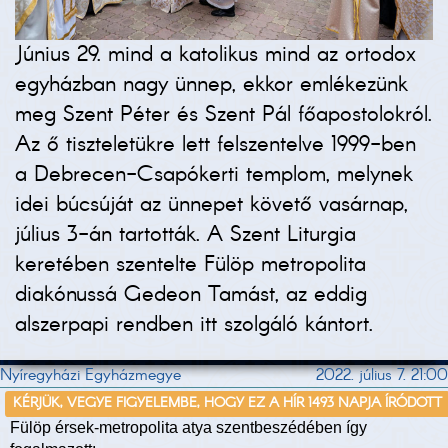
Június 29. mind a katolikus mind az ortodox
egyházban nagy ünnep, ekkor emlékezünk
meg Szent Péter és Szent Pál főapostolokról.
Az ő tiszteletükre lett felszentelve 1999-ben
a Debrecen-Csapókerti templom, melynek
idei búcsúját az ünnepet követő vasárnap,
július 3-án tartották. A Szent Liturgia
keretében szentelte Fülöp metropolita
diakónussá Gedeon Tamást, az eddig
alszerpapi rendben itt szolgáló kántort.
Nyíregyházi Egyházmegye
2022. július 7. 21:00
KÉRJÜK, VEGYE FIGYELEMBE, HOGY EZ A HÍR 1493 NAPJA ÍRÓDOTT
Fülöp érsek-metropolita atya szentbeszédében így