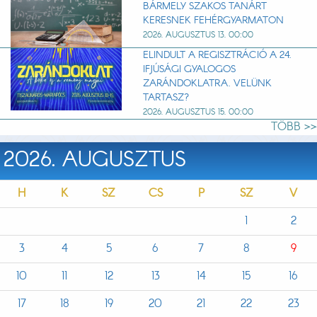
BÁRMELY SZAKOS TANÁRT
KERESNEK FEHÉRGYARMATON
2026. AUGUSZTUS 13. 00:00
ELINDULT A REGISZTRÁCIÓ A 24.
IFJÚSÁGI GYALOGOS
ZARÁNDOKLATRA. VELÜNK
TARTASZ?
2026. AUGUSZTUS 15. 00:00
TÖBB >>
2026. AUGUSZTUS
H
K
SZ
CS
P
SZ
V
1
2
3
4
5
6
7
8
9
10
11
12
13
14
15
16
17
18
19
20
21
22
23