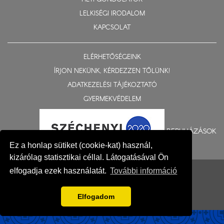
LELKISÉGI IRODALOM
KAPCSOLAT
ELÉRHETŐSÉGEINK
ÍRJON NEKÜNK, KÉRDEZZEN TŐLÜNK!
ADATKEZELÉSI TÁJÉKOZTATÓ
GYERMEKVÉDELEM
BERUHÁZÁSOK
Ez a honlap sütiket (cookie-kat) használ,
kizárólag statisztikai céllal. Látogatásával Ön
© 2015-2026 Nyíregyházi Egyházmegye
elfogadja ezek használatát.
További információ
Impresszum
Elfogadom
Fejlesztés: Gerner Attila, Zadubenszki Norbert