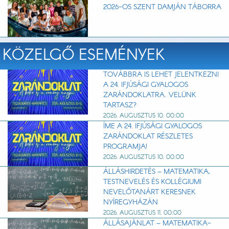
2026-OS SZENT DAMJÁN TÁBORRA
KÖZELGŐ ESEMÉNYEK
TOVÁBBRA IS LEHET JELENTKEZNI
A 24. IFJÚSÁGI GYALOGOS
ZARÁNDOKLATRA. VELÜNK
TARTASZ?
2026. AUGUSZTUS 10. 00:00
ÍME A 24. IFJÚSÁGI GYALOGOS
ZARÁNDOKLAT RÉSZLETES
PROGRAMJA!
2026. AUGUSZTUS 10. 00:00
ÁLLÁSHIRDETÉS – MATEMATIKA,
TESTNEVELÉS ÉS KOLLÉGIUMI
NEVELŐTANÁRT KERESNEK
NYÍREGYHÁZÁN
2026. AUGUSZTUS 11. 00:00
ÁLLÁSAJÁNLAT – MATEMATIKA-