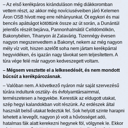
– Az első kerékpáros kiránduláson még diákkoromban
vettem részt, az akkor még novíciuséveiben járó Kelemen
Áron OSB hívott meg erre néhányunkat. Öt egykori és mai
bencés apátságot kötöttünk össze az út során, a Dunántúl
jelentős részét bejárva, Pannonhalmától Celldömölkön,
Bakonybélen, Tihanyon át Zalavárig. Tizennégy évesen
nagyon megszenvedtem a Bakonyt, nekem az még nagyon
mély víz volt, hiszen azelőtt soha nem jártam kerékpárral
hegyvidéken, és igazán nagy távokat sem teljesítettem. A
túra vége felé már nagyon kedveszegett voltam.
– Mégsem vesztette el a lelkesedését, és nem mondott
búcsút a kerékpározásnak.
– Valóban nem. A következő nyáron már saját szervezésű
túrára indultunk osztály- és évfolyamtársaimmal,
természetesen a hegyekbe. Kerestük az eldugott utakat,
szép hegyi kalandokban volt részünk. Az erdészek által
használt belső utakat fedeztük fel. Sok helyütt szinte harapni
lehetett a levegőt, nagyon jó volt a hűvösséget adó,
hatalmas fák alatt kerekezni hegynek föl, völgynek le. Ekkor