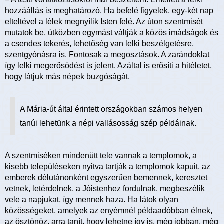
hozzáállás is meghatározó. Ha befelé figyelek, egy-két nap
elteltével a lélek megnyílik Isten felé. Az úton szentmisét
mutatok be, útközben egymást váltják a közös imádságok és
a csendes tekerés, lehetőség van lelki beszélgetésre,
szentgyónásra is. Fontosak a megosztások. A zarándoklat
így lelki megerősödést is jelent. Azáltal is erősíti a hitéletet,
hogy látjuk más népek buzgóságát.
A Mária-út által érintett országokban számos helyen
tanúi lehetünk a népi vallásosság szép példáinak.
A szentmiséken mindenütt tele vannak a templomok, a
kisebb településeken nyitva tartják a templomok kapuit, az
emberek délutánonként egyszerűen bemennek, keresztet
vetnek, letérdelnek, a Jóistenhez fordulnak, megbeszélik
vele a napjukat, így mennek haza. Ha látok olyan
közösségeket, amelyek az enyémnél példaadóbban élnek,
az ösztönöz, arra tanít, hogy lehetne így is, még jobban, még