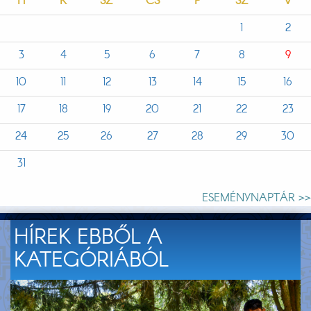
H
K
SZ
CS
P
SZ
V
1
2
3
4
5
6
7
8
9
10
11
12
13
14
15
16
17
18
19
20
21
22
23
24
25
26
27
28
29
30
31
ESEMÉNYNAPTÁR >>
HÍREK EBBŐL A
KATEGÓRIÁBÓL