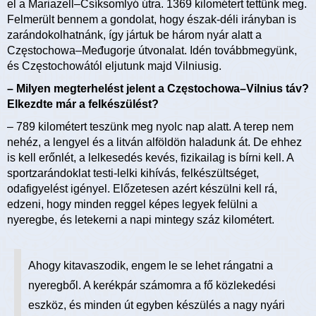
el a Mariazell–Csíksomlyó útra. 1369 kilométert tettünk meg.
Felmerült bennem a gondolat, hogy észak-déli irányban is
zarándokolhatnánk, így jártuk be három nyár alatt a
Częstochowa–Međugorje útvonalat. Idén továbbmegyünk,
és Częstochowától eljutunk majd Vilniusig.
– Milyen megterhelést jelent a Częstochowa–Vilnius táv?
Elkezdte már a felkészülést?
– 789 kilométert teszünk meg nyolc nap alatt. A terep nem
nehéz, a lengyel és a litván alföldön haladunk át. De ehhez
is kell erőnlét, a lelkesedés kevés, fizikailag is bírni kell. A
sportzarándoklat testi-lelki kihívás, felkészültséget,
odafigyelést igényel. Előzetesen azért készülni kell rá,
edzeni, hogy minden reggel képes legyek felülni a
nyeregbe, és letekerni a napi mintegy száz kilométert.
Ahogy kitavaszodik, engem le se lehet rángatni a
nyeregből. A kerékpár számomra a fő közlekedési
eszköz, és minden út egyben készülés a nagy nyári