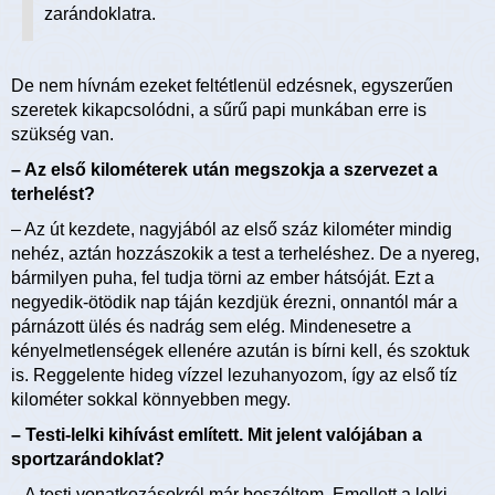
zarándoklatra.
De nem hívnám ezeket feltétlenül edzésnek, egyszerűen
szeretek kikapcsolódni, a sűrű papi munkában erre is
szükség van.
– Az első kilométerek után megszokja a szervezet a
terhelést?
– Az út kezdete, nagyjából az első száz kilométer mindig
nehéz, aztán hozzászokik a test a terheléshez. De a nyereg,
bármilyen puha, fel tudja törni az ember hátsóját. Ezt a
negyedik-ötödik nap táján kezdjük érezni, onnantól már a
párnázott ülés és nadrág sem elég. Mindenesetre a
kényelmetlenségek ellenére azután is bírni kell, és szoktuk
is. Reggelente hideg vízzel lezuhanyozom, így az első tíz
kilométer sokkal könnyebben megy.
– Testi-lelki kihívást említett. Mit jelent valójában a
sportzarándoklat?
– A testi vonatkozásokról már beszéltem. Emellett a lelki