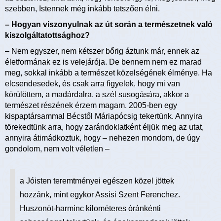
szebben, Istennek még inkább tetszően élni.
– Hogyan viszonyulnak az út során a természetnek való
kiszolgáltatottsághoz?
– Nem egyszer, nem kétszer bőrig áztunk már, ennek az
életformának ez is velejárója. De bennem nem ez marad
meg, sokkal inkább a természet közelségének élménye. Ha
elcsendesedek, és csak arra figyelek, hogy mi van
körülöttem, a madárdalra, a szél susogására, akkor a
természet részének érzem magam. 2005-ben egy
kispaptársammal Bécstől Máriapócsig tekertünk. Annyira
törekedtünk arra, hogy zarándoklatként éljük meg az utat,
annyira átimádkoztuk, hogy – nehezen mondom, de úgy
gondolom, nem volt véletlen –
a Jóisten teremtményei egészen közel jöttek
hozzánk, mint egykor Assisi Szent Ferenchez.
Huszonöt-harminc kilométeres óránkénti