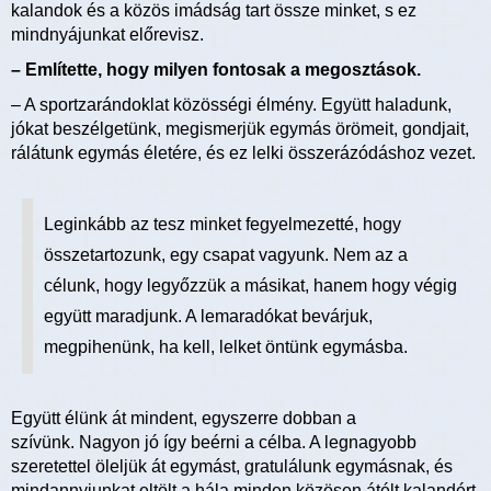
kalandok és a közös imádság tart össze minket, s ez
mindnyájunkat előrevisz.
– Említette, hogy milyen fontosak a megosztások.
– A sportzarándoklat közösségi élmény. Együtt haladunk,
jókat beszélgetünk, megismerjük egymás örömeit, gondjait,
rálátunk egymás életére, és ez lelki összerázódáshoz vezet.
Leginkább az tesz minket fegyelmezetté, hogy
összetartozunk, egy csapat vagyunk. Nem az a
célunk, hogy legyőzzük a másikat, hanem hogy végig
együtt maradjunk. A lemaradókat bevárjuk,
megpihenünk, ha kell, lelket öntünk egymásba.
Együtt élünk át mindent, egyszerre dobban a
szívünk. Nagyon jó így beérni a célba. A legnagyobb
szeretettel öleljük át egymást, gratulálunk egymásnak, és
mindannyiunkat eltölt a hála minden közösen átélt kalandért,