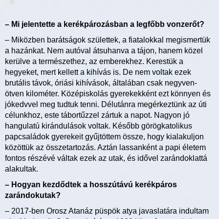
– Mi jelentette a kerékpározásban a legfőbb vonzerőt?
– Miközben barátságok születtek, a fiatalokkal megismertük
a hazánkat. Nem autóval átsuhanva a tájon, hanem közel
kerülve a természethez, az emberekhez. Kerestük a
hegyeket, mert kellett a kihívás is. De nem voltak ezek
brutális távok, óriási kihívások, általában csak negyven-
ötven kilométer. Középiskolás gyerekekként ezt könnyen és
jókedvvel meg tudtuk tenni. Délutánra megérkeztünk az úti
célunkhoz, este tábortűzzel zártuk a napot. Nagyon jó
hangulatú kirándulások voltak. Később görögkatolikus
papcsaládok gyerekeit gyűjtöttem össze, hogy kialakuljon
közöttük az összetartozás. Aztán lassanként a papi életem
fontos részévé váltak ezek az utak, és idővel zarándoklattá
alakultak.
– Hogyan kezdődtek a hosszútávú kerékpáros
zarándokutak?
– 2017-ben Orosz Atanáz püspök atya javaslatára indultam