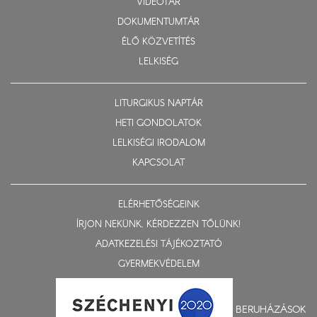
VIDEOTÁR
DOKUMENTUMTÁR
ÉLŐ KÖZVETÍTÉS
LELKISÉG
LITURGIKUS NAPTÁR
HETI GONDOLATOK
LELKISÉGI IRODALOM
KAPCSOLAT
ELÉRHETŐSÉGEINK
ÍRJON NEKÜNK, KÉRDEZZEN TŐLÜNK!
ADATKEZELÉSI TÁJÉKOZTATÓ
GYERMEKVÉDELEM
BERUHÁZÁSOK