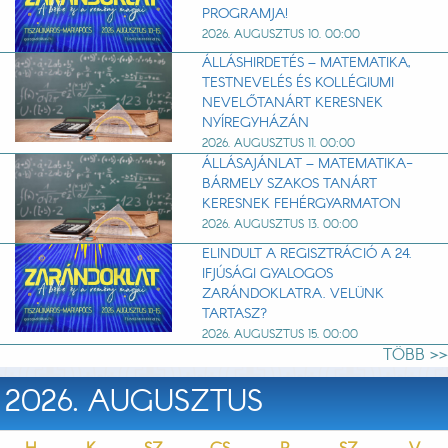
PROGRAMJA!
2026. AUGUSZTUS 10. 00:00
ÁLLÁSHIRDETÉS – MATEMATIKA,
TESTNEVELÉS ÉS KOLLÉGIUMI
NEVELŐTANÁRT KERESNEK
NYÍREGYHÁZÁN
2026. AUGUSZTUS 11. 00:00
ÁLLÁSAJÁNLAT – MATEMATIKA-
BÁRMELY SZAKOS TANÁRT
KERESNEK FEHÉRGYARMATON
2026. AUGUSZTUS 13. 00:00
ELINDULT A REGISZTRÁCIÓ A 24.
IFJÚSÁGI GYALOGOS
ZARÁNDOKLATRA. VELÜNK
TARTASZ?
2026. AUGUSZTUS 15. 00:00
TÖBB >>
2026. AUGUSZTUS