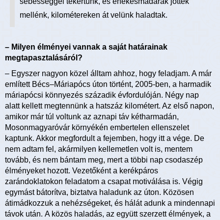
sebességgel tekertünk, és énekesmadarak jöttek
mellénk, kilométereken át velünk haladtak.
– Milyen élményei vannak a saját határainak
megtapasztalásáról?
– Egyszer nagyon közel álltam ahhoz, hogy feladjam. A már
említett Bécs–Máriapócs úton történt, 2005-ben, a harmadik
máriapócsi könnyezés századik évfordulóján. Négy nap
alatt kellett megtennünk a hatszáz kilométert. Az első napon,
amikor már túl voltunk az aznapi táv kétharmadán,
Mosonmagyaróvár környékén embertelen ellenszelet
kaptunk. Akkor megfordult a fejemben, hogy itt a vége. De
nem adtam fel, akármilyen kellemetlen volt is, mentem
tovább, és nem bántam meg, mert a többi nap csodaszép
élményeket hozott. Vezetőként a kerékpáros
zarándoklatokon feladatom a csapat motiválása is. Végig
egymást bátorítva, biztatva haladunk az úton. Közösen
átimádkozzuk a nehézségeket, és hálát adunk a mindennapi
távok után. A közös haladás, az együtt szerzett élmények, a