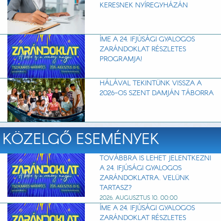
KERESNEK NYÍREGYHÁZÁN
ÍME A 24. IFJÚSÁGI GYALOGOS
ZARÁNDOKLAT RÉSZLETES
PROGRAMJA!
HÁLÁVAL TEKINTÜNK VISSZA A
2026-OS SZENT DAMJÁN TÁBORRA
KÖZELGŐ ESEMÉNYEK
TOVÁBBRA IS LEHET JELENTKEZNI
A 24. IFJÚSÁGI GYALOGOS
ZARÁNDOKLATRA. VELÜNK
TARTASZ?
2026. AUGUSZTUS 10. 00:00
ÍME A 24. IFJÚSÁGI GYALOGOS
ZARÁNDOKLAT RÉSZLETES