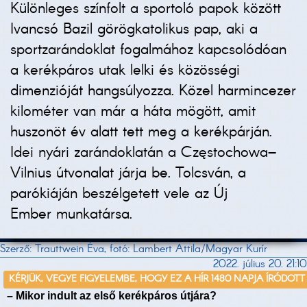
Különleges színfolt a sportoló papok között
Ivancsó Bazil görögkatolikus pap, aki a
sportzarándoklat fogalmához kapcsolódóan
a kerékpáros utak lelki és közösségi
dimenzióját hangsúlyozza. Közel harmincezer
kilométer van már a háta mögött, amit
huszonöt év alatt tett meg a kerékpárján.
Idei nyári zarándoklatán a Częstochowa–
Vilnius útvonalat járja be. Tolcsván, a
parókiáján beszélgetett vele az Új
Ember munkatársa.
Szerző: Trauttwein Éva, fotó: Lambert Attila/Magyar Kurír
2022. július 20. 21:10
KÉRJÜK, VEGYE FIGYELEMBE, HOGY EZ A HÍR 1480 NAPJA ÍRÓDOTT
– Mikor indult az első kerékpáros útjára?