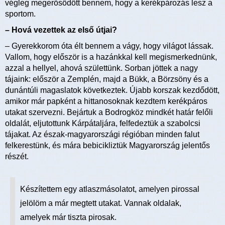
végleg megerősödött bennem, hogy a kerékpározás lesz a
sportom.
– Hová vezettek az első útjai?
– Gyerekkorom óta élt bennem a vágy, hogy világot lássak.
Vallom, hogy először is a hazánkkal kell megismerkednünk,
azzal a hellyel, ahová születtünk. Sorban jöttek a nagy
tájaink: először a Zemplén, majd a Bükk, a Börzsöny és a
dunántúli magaslatok következtek. Újabb korszak kezdődött,
amikor már papként a hittanosoknak kezdtem kerékpáros
utakat szervezni. Bejártuk a Bodrogköz mindkét határ felőli
oldalát, eljutottunk Kárpátaljára, felfedeztük a szabolcsi
tájakat. Az észak-magyarországi régióban minden falut
felkerestünk, és mára bebicikliztük Magyarország jelentős
részét.
Készítettem egy atlaszmásolatot, amelyen pirossal
jelölöm a már megtett utakat. Vannak oldalak,
amelyek már tiszta pirosak.