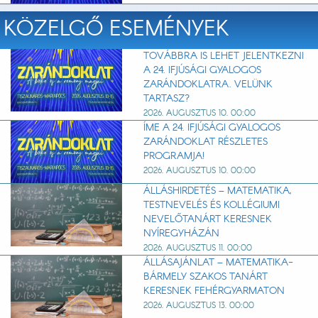
KÖZELGŐ ESEMÉNYEK
TOVÁBBRA IS LEHET JELENTKEZNI
A 24. IFJÚSÁGI GYALOGOS
ZARÁNDOKLATRA. VELÜNK
TARTASZ?
2026. AUGUSZTUS 10. 00:00
ÍME A 24. IFJÚSÁGI GYALOGOS
ZARÁNDOKLAT RÉSZLETES
PROGRAMJA!
2026. AUGUSZTUS 10. 00:00
ÁLLÁSHIRDETÉS – MATEMATIKA,
TESTNEVELÉS ÉS KOLLÉGIUMI
NEVELŐTANÁRT KERESNEK
NYÍREGYHÁZÁN
2026. AUGUSZTUS 11. 00:00
ÁLLÁSAJÁNLAT – MATEMATIKA-
BÁRMELY SZAKOS TANÁRT
KERESNEK FEHÉRGYARMATON
2026. AUGUSZTUS 13. 00:00