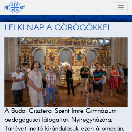
Toggl
naviga
LELKI NAP A GÖRÖGÖKKEL
A Budai Ciszterci Szent Imre Gimnázium
pedagógusai látogattak Nyíregyházára.
Tanévet indító kirándulásuk ezen állomásán,