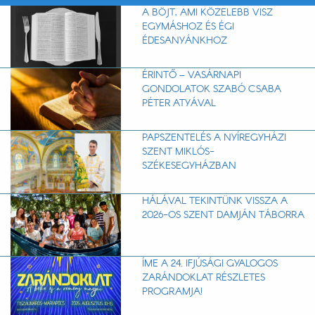
A BÖJT, AMI KÖZELEBB VISZ
EGYMÁSHOZ ÉS ÉGI
ÉDESANYÁNKHOZ
ÉRINTŐ – VASÁRNAPI
GONDOLATOK SZABÓ CSABA
PÉTER ATYÁVAL
PAPSZENTELÉS A NYÍREGYHÁZI
SZENT MIKLÓS-
SZÉKESEGYHÁZBAN
HÁLÁVAL TEKINTÜNK VISSZA A
2026-OS SZENT DAMJÁN TÁBORRA
ÍME A 24. IFJÚSÁGI GYALOGOS
ZARÁNDOKLAT RÉSZLETES
PROGRAMJA!