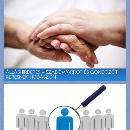
ÁLLÁSHIRDETÉS – SZABÓ-VARRÓT ÉS GONDOZÓT
KERESNEK HODÁSZON