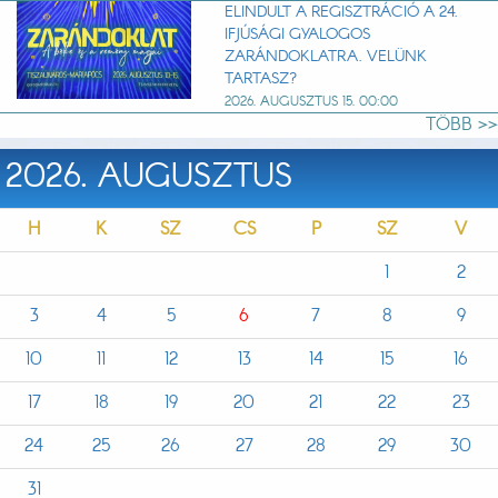
ELINDULT A REGISZTRÁCIÓ A 24.
IFJÚSÁGI GYALOGOS
ZARÁNDOKLATRA. VELÜNK
TARTASZ?
2026. AUGUSZTUS 15. 00:00
TÖBB >>
2026. AUGUSZTUS
H
K
SZ
CS
P
SZ
V
1
2
3
4
5
6
7
8
9
10
11
12
13
14
15
16
17
18
19
20
21
22
23
24
25
26
27
28
29
30
31