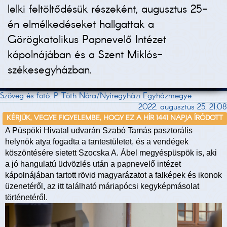
lelki feltöltődésük részeként, augusztus 25-
én elmélkedéseket hallgattak a
Görögkatolikus Papnevelő Intézet
kápolnájában és a Szent Miklós-
székesegyházban.
Szöveg és fotó: P. Tóth Nóra/Nyíregyházi Egyházmegye
2022. augusztus 25. 21:08
KÉRJÜK, VEGYE FIGYELEMBE, HOGY EZ A HÍR 1441 NAPJA ÍRÓDOTT
A Püspöki Hivatal udvarán Szabó Tamás pasztorális
helynök atya fogadta a tantestületet, és a vendégek
köszöntésére sietett Szocska A. Ábel megyéspüspök is, aki
a jó hangulatú üdvözlés után a papnevelő intézet
kápolnájában tartott rövid magyarázatot a falképek és ikonok
üzenetéről, az itt található máriapócsi kegyképmásolat
történetéről.